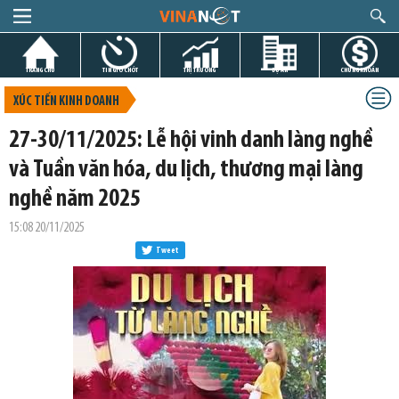
TRANG CHỦ
TIN GIỜ CHÓT
THỊ TRƯỜNG
DỰ ÁN
CHỨNG KHOÁN
XÚC TIẾN KINH DOANH
27-30/11/2025: Lễ hội vinh danh làng nghề
và Tuần văn hóa, du lịch, thương mại làng
nghề năm 2025
15:08 20/11/2025
Tweet