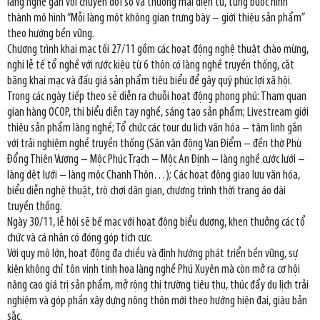
làng nghề gắn với chuyển đổi số và thương mại điện tử, từng bước hình
thành mô hình “Mỗi làng một không gian trưng bày – giới thiệu sản phẩm”
theo hướng bền vững.
Chương trình khai mạc tối 27/11 gồm các hoạt động nghệ thuật chào mừng,
nghi lễ tế tổ nghề với rước kiệu từ 6 thôn có làng nghề truyền thống, cắt
băng khai mạc và đấu giá sản phẩm tiêu biểu để gây quỹ phúc lợi xã hội.
Trong các ngày tiếp theo sẽ diễn ra chuỗi hoạt động phong phú: Tham quan
gian hàng OCOP, thi biểu diễn tay nghề, sáng tạo sản phẩm; Livestream giới
thiệu sản phẩm làng nghề; Tổ chức các tour du lịch văn hóa – tâm linh gắn
với trải nghiệm nghề truyền thống (Sân vận động Vạn Điểm – đền thờ Phù
Đổng Thiên Vương – Mộc Phúc Trạch – Mộc An Định – làng nghề cước lưới –
làng dệt lưới – làng mộc Chanh Thôn…); Các hoạt động giao lưu văn hóa,
biểu diễn nghệ thuật, trò chơi dân gian, chương trình thời trang áo dài
truyền thống.
Ngày 30/11, lễ hội sẽ bế mạc với hoạt động biểu dương, khen thưởng các tổ
chức và cá nhân có đóng góp tích cực.
Với quy mô lớn, hoạt động đa chiều và định hướng phát triển bền vững, sự
kiện không chỉ tôn vinh tinh hoa làng nghề Phú Xuyên mà còn mở ra cơ hội
nâng cao giá trị sản phẩm, mở rộng thị trường tiêu thụ, thúc đẩy du lịch trải
nghiệm và góp phần xây dựng nông thôn mới theo hướng hiện đại, giàu bản
sắc.