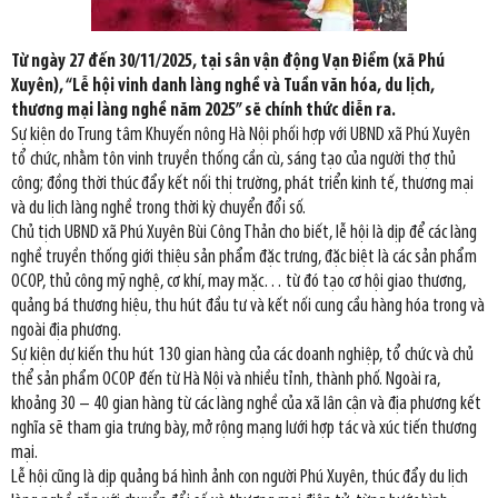
Từ ngày 27 đến 30/11/2025, tại sân vận động Vạn Điểm (xã Phú
Xuyên), “Lễ hội vinh danh làng nghề và Tuần văn hóa, du lịch,
thương mại làng nghề năm 2025” sẽ chính thức diễn ra.
Sự kiện do Trung tâm Khuyến nông Hà Nội phối hợp với UBND xã Phú Xuyên
tổ chức, nhằm tôn vinh truyền thống cần cù, sáng tạo của người thợ thủ
công; đồng thời thúc đẩy kết nối thị trường, phát triển kinh tế, thương mại
và du lịch làng nghề trong thời kỳ chuyển đổi số.
Chủ tịch UBND xã Phú Xuyên Bùi Công Thản cho biết, lễ hội là dịp để các làng
nghề truyền thống giới thiệu sản phẩm đặc trưng, đặc biệt là các sản phẩm
OCOP, thủ công mỹ nghệ, cơ khí, may mặc… từ đó tạo cơ hội giao thương,
quảng bá thương hiệu, thu hút đầu tư và kết nối cung cầu hàng hóa trong và
ngoài địa phương.
Sự kiện dự kiến thu hút 130 gian hàng của các doanh nghiệp, tổ chức và chủ
thể sản phẩm OCOP đến từ Hà Nội và nhiều tỉnh, thành phố. Ngoài ra,
khoảng 30 – 40 gian hàng từ các làng nghề của xã lân cận và địa phương kết
nghĩa sẽ tham gia trưng bày, mở rộng mạng lưới hợp tác và xúc tiến thương
mại.
Lễ hội cũng là dịp quảng bá hình ảnh con người Phú Xuyên, thúc đẩy du lịch