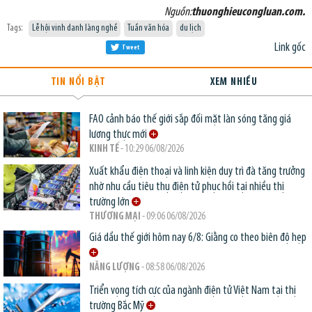
Nguồn:
thuonghieucongluan.com.
Tags:
Lễ hội vinh danh làng nghề
Tuần văn hóa
du lịch
Link gốc
Tweet
TIN NỔI BẬT
XEM NHIỀU
FAO cảnh báo thế giới sắp đối mặt làn sóng tăng giá
lương thực mới
KINH TẾ
- 10:29 06/08/2026
Xuất khẩu điện thoại và linh kiện duy trì đà tăng trưởng
nhờ nhu cầu tiêu thụ điện tử phục hồi tại nhiều thị
trường lớn
THƯƠNG MẠI
- 09:06 06/08/2026
Giá dầu thế giới hôm nay 6/8: Giằng co theo biên độ hẹp
NĂNG LƯỢNG
- 08:58 06/08/2026
Triển vọng tích cực của ngành điện tử Việt Nam tại thị
trường Bắc Mỹ