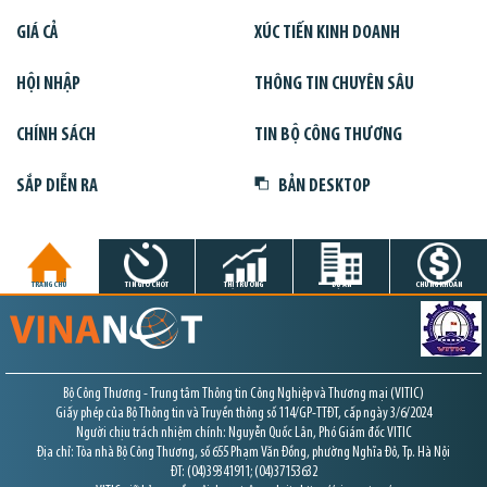
GIÁ CẢ
XÚC TIẾN KINH DOANH
HỘI NHẬP
THÔNG TIN CHUYÊN SÂU
CHÍNH SÁCH
TIN BỘ CÔNG THƯƠNG
SẮP DIỄN RA
BẢN DESKTOP
TRANG CHỦ
TIN GIỜ CHÓT
THỊ TRƯỜNG
DỰ ÁN
CHỨNG KHOÁN
Bộ Công Thương - Trung tâm Thông tin Công Nghiệp và Thương mại (VITIC)
Giấy phép của Bộ Thông tin và Truyền thông số 114/GP-TTĐT, cấp ngày 3/6/2024
Người chịu trách nhiệm chính: Nguyễn Quốc Lân, Phó Giám đốc VITIC
Địa chỉ: Tòa nhà Bộ Công Thương, số 655 Phạm Văn Đồng, phường Nghĩa Đô, Tp. Hà Nội
ĐT: (04)39341911; (04)37153632