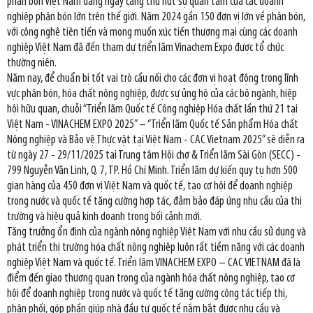
phân bón Việt Nam đang ngày càng thu hút sự quan tâm của các doanh
nghiệp phân bón lớn trên thế giới. Năm 2024 gần 150 đơn vị lớn về phân bón,
với công nghệ tiên tiến và mong muốn xúc tiến thương mại cùng các doanh
nghiệp Việt Nam đã đến tham dự triển lãm Vinachem Expo được tổ chức
thường niên.
Năm nay, để chuẩn bị tốt vai trò cầu nối cho các đơn vị hoạt động trong lĩnh
vực phân bón, hóa chất nông nghiệp, được sự ủng hộ của các bộ ngành, hiệp
hội hữu quan, chuỗi “Triển lãm Quốc tế Công nghiệp Hóa chất lần thứ 21 tại
Việt Nam - VINACHEM EXPO 2025” – “Triển lãm Quốc tế Sản phẩm Hóa chất
Nông nghiệp và Bảo vệ Thực vật tại Việt Nam - CAC Vietnam 2025” sẽ diễn ra
từ ngày 27 - 29/11/2025 tại Trung tâm Hội chợ & Triển lãm Sài Gòn (SECC) -
799 Nguyễn Văn Linh, Q. 7, TP. Hồ Chí Minh. Triển lãm dự kiến quy tụ hơn 500
gian hàng của 450 đơn vị Việt Nam và quốc tế, tạo cơ hội để doanh nghiệp
trong nước và quốc tế tăng cường hợp tác, đảm bảo đáp ứng nhu cầu của thị
trường và hiệu quả kinh doanh trong bối cảnh mới.
Tăng trưởng ổn định của ngành nông nghiệp Việt Nam với nhu cầu sử dụng và
phát triển thị trường hóa chất nông nghiệp luôn rất tiềm năng với các doanh
nghiệp Việt Nam và quốc tế. Triển lãm VINACHEM EXPO – CAC VIETNAM đã là
điểm đến giao thương quan trọng của ngành hóa chất nông nghiệp, tạo cơ
hội để doanh nghiệp trong nước và quốc tế tăng cường công tác tiếp thị,
phân phối, góp phần giúp nhà đầu tư quốc tế nắm bắt được nhu cầu và