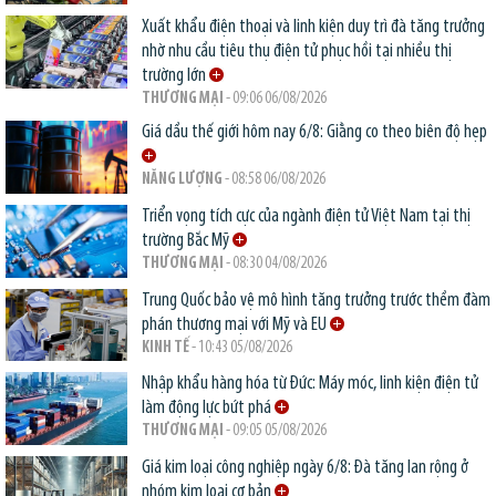
Xuất khẩu điện thoại và linh kiện duy trì đà tăng trưởng
nhờ nhu cầu tiêu thụ điện tử phục hồi tại nhiều thị
trường lớn
THƯƠNG MẠI
- 09:06 06/08/2026
Giá dầu thế giới hôm nay 6/8: Giằng co theo biên độ hẹp
NĂNG LƯỢNG
- 08:58 06/08/2026
Triển vọng tích cực của ngành điện tử Việt Nam tại thị
trường Bắc Mỹ
THƯƠNG MẠI
- 08:30 04/08/2026
Trung Quốc bảo vệ mô hình tăng trưởng trước thềm đàm
phán thương mại với Mỹ và EU
KINH TẾ
- 10:43 05/08/2026
Nhập khẩu hàng hóa từ Đức: Máy móc, linh kiện điện tử
làm động lực bứt phá
THƯƠNG MẠI
- 09:05 05/08/2026
Giá kim loại công nghiệp ngày 6/8: Đà tăng lan rộng ở
nhóm kim loại cơ bản