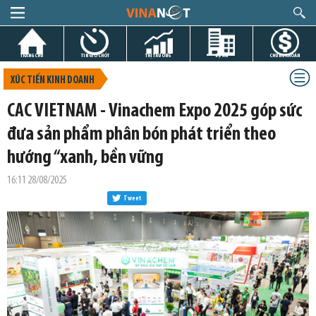
TRANG CHỦ
TIN GIỜ CHÓT
THỊ TRƯỜNG
DỰ ÁN
CHỨNG KHOÁN
XÚC TIẾN KINH DOANH
CAC VIETNAM - Vinachem Expo 2025 góp sức
đưa sản phẩm phân bón phát triển theo
hướng “xanh, bền vững
16:11 28/08/2025
Tweet