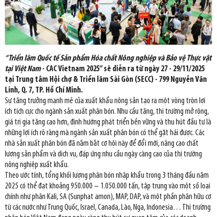
“
Triển lãm Quốc tế Sản phẩm Hóa chất Nông nghiệp và Bảo vệ Thực vật
tại Việt Nam
-
CAC Vietnam 2025
” sẽ diễn ra từ ngày 27 - 29/11/2025
tại Trung tâm Hội chợ & Triển lãm Sài Gòn (SECC) - 799 Nguyễn Văn
Linh, Q. 7, TP. Hồ Chí Minh.
Sự tăng trưởng mạnh mẽ của xuất khẩu nông sản tạo ra một vòng tròn lợi
ích tích cực cho ngành sản xuất phân bón. Nhu cầu tăng, thị trường mở rộng,
giá trị gia tăng cao hơn, định hướng phát triển bền vững và thu hút đầu tư là
những lợi ích rõ ràng mà ngành sản xuất phân bón có thể gặt hái được. Các
nhà sản xuất phân bón đã nắm bắt cơ hội này để đổi mới, nâng cao chất
lượng sản phẩm và dịch vụ, đáp ứng nhu cầu ngày càng cao của thị trường
nông nghiệp xuất khẩu.
Theo ước tính, tổng khối lượng phân bón nhập khẩu trong 3 tháng đầu năm
2025 có thể đạt khoảng 950.000 – 1.050.000 tấn, tập trung vào một số loại
chính như phân Kali, SA (Sunphat amon), MAP, DAP, và một phần phân hữu cơ
từ các nước như Trung Quốc, Israel, Canada, Lào, Nga, Indonesia… Thị trường