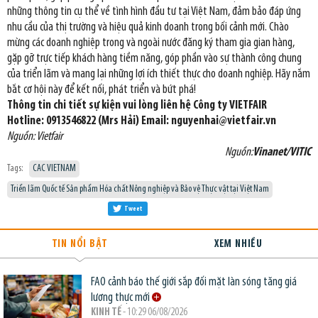
những thông tin cụ thể về tình hình đầu tư tại Việt Nam, đảm bảo đáp ứng
nhu cầu của thị trường và hiệu quả kinh doanh trong bối cảnh mới. Chào
mừng các doanh nghiệp trong và ngoài nước đăng ký tham gia gian hàng,
gặp gỡ trực tiếp khách hàng tiềm năng, góp phần vào sự thành công chung
của triển lãm và mang lại những lợi ích thiết thực cho doanh nghiệp. Hãy nắm
bắt cơ hội này để kết nối, phát triển và bứt phá!
Thông tin chi tiết sự kiện vui lòng liên hệ Công ty VIETFAIR
Hotline: 0913546822 (Mrs Hải) Email: nguyenhai@vietfair.vn
Nguồn: Vietfair
Nguồn:
Vinanet/VITIC
Tags:
CAC VIETNAM
Triển lãm Quốc tế Sản phẩm Hóa chất Nông nghiệp và Bảo vệ Thực vật tại Việt Nam
Tweet
TIN NỔI BẬT
XEM NHIỀU
FAO cảnh báo thế giới sắp đối mặt làn sóng tăng giá
lương thực mới
KINH TẾ
- 10:29 06/08/2026