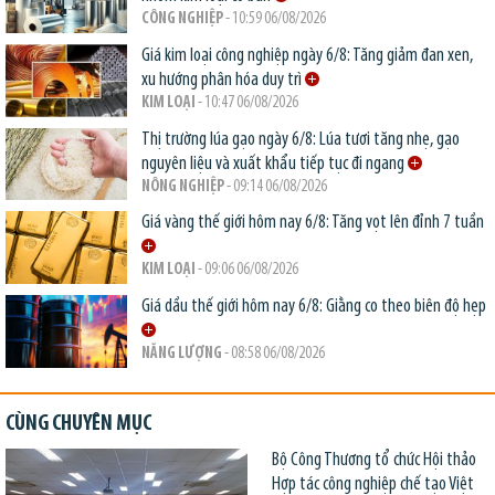
CÔNG NGHIỆP
- 10:59 06/08/2026
Giá kim loại công nghiệp ngày 6/8: Tăng giảm đan xen,
xu hướng phân hóa duy trì
KIM LOẠI
- 10:47 06/08/2026
Thị trường lúa gạo ngày 6/8: Lúa tươi tăng nhẹ, gạo
nguyên liệu và xuất khẩu tiếp tục đi ngang
NÔNG NGHIỆP
- 09:14 06/08/2026
Giá vàng thế giới hôm nay 6/8: Tăng vọt lên đỉnh 7 tuần
KIM LOẠI
- 09:06 06/08/2026
Giá dầu thế giới hôm nay 6/8: Giằng co theo biên độ hẹp
NĂNG LƯỢNG
- 08:58 06/08/2026
CÙNG CHUYÊN MỤC
Bộ Công Thương tổ chức Hội thảo
Hợp tác công nghiệp chế tạo Việt