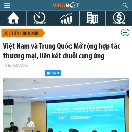
TRANG CHỦ
TIN GIỜ CHÓT
THỊ TRƯỜNG
DỰ ÁN
CHỨNG KHOÁN
XÚC TIẾN KINH DOANH
Việt Nam và Trung Quốc: Mở rộng hợp tác
thương mại, liên kết chuỗi cung ứng
14:36 20/05/2026
Tweet