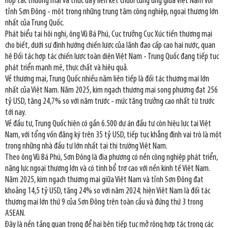
hợp tác thương mại và thúc đẩy liên kết chuỗi cung ứng giữa Việt Nam với
tỉnh Sơn Đông - một trong những trung tâm công nghiệp, ngoại thương lớn
nhất của Trung Quốc.
Phát biểu tại hội nghị, ông Vũ Bá Phú, Cục trưởng Cục Xúc tiến thương mại
cho biết, dưới sự định hướng chiến lược của lãnh đạo cấp cao hai nước, quan
hệ Đối tác hợp tác chiến lược toàn diện Việt Nam - Trung Quốc đang tiếp tục
phát triển mạnh mẽ, thực chất và hiệu quả.
Về thương mại, Trung Quốc nhiều năm liên tiếp là đối tác thương mại lớn
nhất của Việt Nam. Năm 2025, kim ngạch thương mại song phương đạt 256
tỷ USD, tăng 24,7% so với năm trước - mức tăng trưởng cao nhất từ trước
tới nay.
Về đầu tư, Trung Quốc hiện có gần 6.500 dự án đầu tư còn hiệu lực tại Việt
Nam, với tổng vốn đăng ký trên 35 tỷ USD, tiếp tục khẳng định vai trò là một
trong những nhà đầu tư lớn nhất tại thị trường Việt Nam.
Theo ông Vũ Bá Phú, Sơn Đông là địa phương có nền công nghiệp phát triển,
năng lực ngoại thương lớn và có tính bổ trợ cao với nền kinh tế Việt Nam.
Năm 2025, kim ngạch thương mại giữa Việt Nam và tỉnh Sơn Đông đạt
khoảng 14,5 tỷ USD, tăng 24% so với năm 2024; hiện Việt Nam là đối tác
thương mại lớn thứ 9 của Sơn Đông trên toàn cầu và đứng thứ 3 trong
ASEAN.
Đây là nền tảng quan trọng để hai bên tiếp tục mở rộng hợp tác trong các