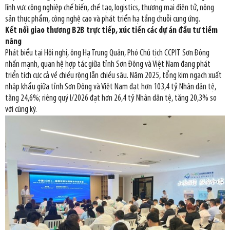
lĩnh vực công nghiệp chế biến, chế tạo, logistics, thương mại điện tử, nông
sản thực phẩm, công nghệ cao và phát triển hạ tầng chuỗi cung ứng.
Kết nối giao thương B2B trực tiếp, xúc tiến các dự án đầu tư tiềm
năng
Phát biểu tại Hội nghị, ông Hạ Trung Quân, Phó Chủ tịch CCPIT Sơn Đông
nhấn mạnh, quan hệ hợp tác giữa tỉnh Sơn Đông và Việt Nam đang phát
triển tích cực cả về chiều rộng lẫn chiều sâu. Năm 2025, tổng kim ngạch xuất
nhập khẩu giữa tỉnh Sơn Đông và Việt Nam đạt hơn 103,4 tỷ Nhân dân tệ,
tăng 24,6%; riêng quý I/2026 đạt hơn 26,4 tỷ Nhân dân tệ, tăng 20,3% so
với cùng kỳ.