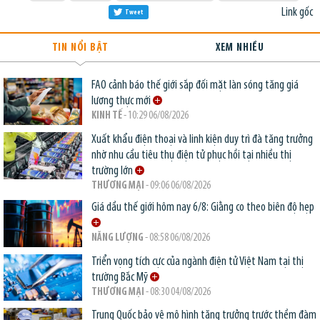
Link gốc
Tweet
TIN NỔI BẬT
XEM NHIỀU
FAO cảnh báo thế giới sắp đối mặt làn sóng tăng giá
lương thực mới
KINH TẾ
- 10:29 06/08/2026
Xuất khẩu điện thoại và linh kiện duy trì đà tăng trưởng
nhờ nhu cầu tiêu thụ điện tử phục hồi tại nhiều thị
trường lớn
THƯƠNG MẠI
- 09:06 06/08/2026
Giá dầu thế giới hôm nay 6/8: Giằng co theo biên độ hẹp
NĂNG LƯỢNG
- 08:58 06/08/2026
Triển vọng tích cực của ngành điện tử Việt Nam tại thị
trường Bắc Mỹ
THƯƠNG MẠI
- 08:30 04/08/2026
Trung Quốc bảo vệ mô hình tăng trưởng trước thềm đàm