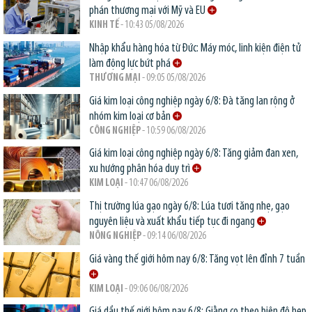
phán thương mại với Mỹ và EU
KINH TẾ
- 10:43 05/08/2026
Nhập khẩu hàng hóa từ Đức: Máy móc, linh kiện điện tử
làm động lực bứt phá
THƯƠNG MẠI
- 09:05 05/08/2026
Giá kim loại công nghiệp ngày 6/8: Đà tăng lan rộng ở
nhóm kim loại cơ bản
CÔNG NGHIỆP
- 10:59 06/08/2026
Giá kim loại công nghiệp ngày 6/8: Tăng giảm đan xen,
xu hướng phân hóa duy trì
KIM LOẠI
- 10:47 06/08/2026
Thị trường lúa gạo ngày 6/8: Lúa tươi tăng nhẹ, gạo
nguyên liệu và xuất khẩu tiếp tục đi ngang
NÔNG NGHIỆP
- 09:14 06/08/2026
Giá vàng thế giới hôm nay 6/8: Tăng vọt lên đỉnh 7 tuần
KIM LOẠI
- 09:06 06/08/2026
Giá dầu thế giới hôm nay 6/8: Giằng co theo biên độ hẹp