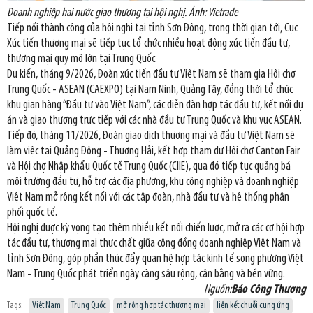
Doanh nghiệp hai nước giao thương tại hội nghị. Ảnh: Vietrade
Tiếp nối thành công của hội nghị tại tỉnh Sơn Đông, trong thời gian tới, Cục
Xúc tiến thương mại sẽ tiếp tục tổ chức nhiều hoạt động xúc tiến đầu tư,
thương mại quy mô lớn tại Trung Quốc.
Dự kiến, tháng 9/2026, Đoàn xúc tiến đầu tư Việt Nam sẽ tham gia Hội chợ
Trung Quốc - ASEAN (CAEXPO) tại Nam Ninh, Quảng Tây, đồng thời tổ chức
khu gian hàng “Đầu tư vào Việt Nam”, các diễn đàn hợp tác đầu tư, kết nối dự
án và giao thương trực tiếp với các nhà đầu tư Trung Quốc và khu vực ASEAN.
Tiếp đó, tháng 11/2026, Đoàn giao dịch thương mại và đầu tư Việt Nam sẽ
làm việc tại Quảng Đông - Thượng Hải, kết hợp tham dự Hội chợ Canton Fair
và Hội chợ Nhập khẩu Quốc tế Trung Quốc (CIIE), qua đó tiếp tục quảng bá
môi trường đầu tư, hỗ trợ các địa phương, khu công nghiệp và doanh nghiệp
Việt Nam mở rộng kết nối với các tập đoàn, nhà đầu tư và hệ thống phân
phối quốc tế.
Hội nghị được kỳ vọng tạo thêm nhiều kết nối chiến lược, mở ra các cơ hội hợp
tác đầu tư, thương mại thực chất giữa cộng đồng doanh nghiệp Việt Nam và
tỉnh Sơn Đông, góp phần thúc đẩy quan hệ hợp tác kinh tế song phương Việt
Nam - Trung Quốc phát triển ngày càng sâu rộng, cân bằng và bền vững.
Nguồn:
Báo Công Thương
Tags:
Việt Nam
Trung Quốc
mở rộng hợp tác thương mại
liên kết chuỗi cung ứng