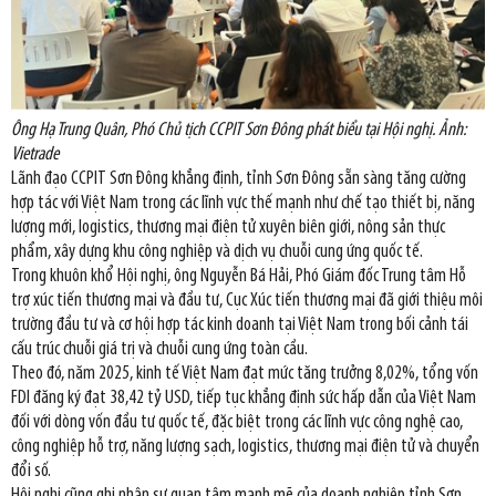
Ông Hạ Trung Quân, Phó Chủ tịch CCPIT Sơn Đông phát biểu tại Hội nghị. Ảnh:
Vietrade
Lãnh đạo CCPIT Sơn Đông khẳng định, tỉnh Sơn Đông sẵn sàng tăng cường
hợp tác với Việt Nam trong các lĩnh vực thế mạnh như chế tạo thiết bị, năng
lượng mới, logistics, thương mại điện tử xuyên biên giới, nông sản thực
phẩm, xây dựng khu công nghiệp và dịch vụ chuỗi cung ứng quốc tế.
Trong khuôn khổ Hội nghị, ông Nguyễn Bá Hải, Phó Giám đốc Trung tâm Hỗ
trợ xúc tiến thương mại và đầu tư, Cục Xúc tiến thương mại đã giới thiệu môi
trường đầu tư và cơ hội hợp tác kinh doanh tại Việt Nam trong bối cảnh tái
cấu trúc chuỗi giá trị và chuỗi cung ứng toàn cầu.
Theo đó, năm 2025, kinh tế Việt Nam đạt mức tăng trưởng 8,02%, tổng vốn
FDI đăng ký đạt 38,42 tỷ USD, tiếp tục khẳng định sức hấp dẫn của Việt Nam
đối với dòng vốn đầu tư quốc tế, đặc biệt trong các lĩnh vực công nghệ cao,
công nghiệp hỗ trợ, năng lượng sạch, logistics, thương mại điện tử và chuyển
đổi số.
Hội nghị cũng ghi nhận sự quan tâm mạnh mẽ của doanh nghiệp tỉnh Sơn