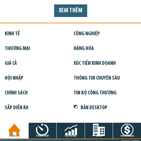
XEM THÊM
KINH TẾ
CÔNG NGHIỆP
THƯƠNG MẠI
HÀNG HÓA
GIÁ CẢ
XÚC TIẾN KINH DOANH
HỘI NHẬP
THÔNG TIN CHUYÊN SÂU
CHÍNH SÁCH
TIN BỘ CÔNG THƯƠNG
SẮP DIỄN RA
BẢN DESKTOP
TRANG CHỦ
TIN GIỜ CHÓT
THỊ TRƯỜNG
DỰ ÁN
CHỨNG KHOÁN