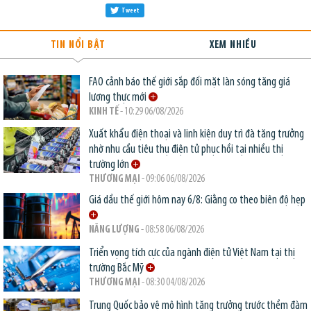
Tweet
TIN NỔI BẬT
XEM NHIỀU
FAO cảnh báo thế giới sắp đối mặt làn sóng tăng giá
lương thực mới
KINH TẾ
- 10:29 06/08/2026
Xuất khẩu điện thoại và linh kiện duy trì đà tăng trưởng
nhờ nhu cầu tiêu thụ điện tử phục hồi tại nhiều thị
trường lớn
THƯƠNG MẠI
- 09:06 06/08/2026
Giá dầu thế giới hôm nay 6/8: Giằng co theo biên độ hẹp
NĂNG LƯỢNG
- 08:58 06/08/2026
Triển vọng tích cực của ngành điện tử Việt Nam tại thị
trường Bắc Mỹ
THƯƠNG MẠI
- 08:30 04/08/2026
Trung Quốc bảo vệ mô hình tăng trưởng trước thềm đàm