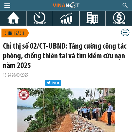
TRANG CHỦ
TIN GIỜ CHÓT
THỊ TRƯỜNG
DỰ ÁN
CHỨNG KHOÁN
CHÍNH SÁCH
Chỉ thị số 02/CT-UBND: Tăng cường công tác
phòng, chống thiên tai và tìm kiếm cứu nạn
năm 2025
15:24 28/03/2025
Tweet