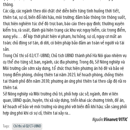
thông.
Các cấp, các ngành theo dõi chặt chẽ diễn biến từng tình huống thời tiết,
thiên tai, sự cố, biến đổi khí hậu, môi trường; đảm bảo thông tin thông suốt,
thực hiện nghiêm túc chế độ trực ban, báo cáo theo quy định; thường xuyên
kiểm tra, rà soát, đánh giá hiện trạng các khu vực nguy hiểm, các trọng điểm,
xung yếu… để kịp thời phát hiện vi phạm, hư hỏng, sự cố, nguy cơ mất an
toàn; chủ động sơ tán, di dời, có biện pháp bảo đảm an toàn về người và tài
sản.
Trong Chỉ thị số 02/CT-UBND, Chủ tịch UBND thành phố Hà Nội giao nhiệm vụ
cụ thể cho từng sở, ban, ngành, các địa phương. Trong đó, Sở Nông nghiệp và
Môi trường cần sớm xây dựng, tổ chức thực hiện phương án hộ đê và bảo vệ
trọng điểm phòng, chống thiên tai năm 2025; kế hoạch phòng, chống thiên
tai thành phố đến năm 2030; phương án ứng phó thiên tai theo cấp độ rủi ro
thiên tai.
Sở Nông nghiệp và Môi trường chủ trì, phối hợp các sở, ngành, đơn vị liên
quan, UBND quận, huyện, thị xã xây dựng, triển khai các chương trình, đề án,
kế hoạch về bảo vệ môi trường và ứng phó với biến đổi khí hậu; sẵn sàng phối
hợp ứng phó khi có sự cố, thiên tai xảy ra...
Nguồn:
Vinanet/VITIC
Tags:
Chỉ thị số 02/CT-UBND