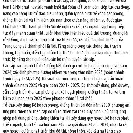
Chủ tịch UBND thành phố chỉ thị các cấp, các ngành, cơ quan, đơn vị trên địa
bàn Hà Nội phát huy sức mạnh khối đại đoàn kết toàn dân; tiếp tục chủ động,
nâng cao năng lực chỉ đạo, điều hành, quản lý nhà nước về công tác phòng,
chống thiên tai và tìm kiếm cứu nạn theo chức năng, nhiệm vụ được giao.
Chủ tịch UBND thành phố Hà Nội đề nghị các cấp, các ngành tập trung tiếp
tục đẩy mạnh quán triệt, triển khai thực hiện hiệu quả chủ trương, đường lối
của Đảng, chính sách, pháp luật của Nhà nước, các chỉ đạo, định hướng của
Trung ương và thành phố Hà Nội. Tăng cường công tác thông tin, truyền
thông, tập huấn, diễn tập nhằm kịp thời bồi dưỡng, nâng cao nhận thức, kiến
thức, kỹ năng cho người dân, cán bộ chính quyền các cấp…
Các cấp, các ngành tổ chức tổng kết đánh giá rút kinh nghiệm công tác năm
2024, xác định phương hướng nhiệm vụ trọng tâm năm 2025 (hoàn thành
trước ngày 15/4/2025). Rà soát các mục tiêu, chỉ tiêu, nhiệm vụ cần hoàn
thành của năm 2025 và giai đoạn 2021 - 2025. Kịp thời xây dựng, phê duyệt,
sẵn sàng triển khai các phương án, kế hoạch phòng, chống thiên tai và tìm
kiếm cứu nạn năm 2025 theo phương châm “4 tại chỗ”.
Tổ chức xây dựng Kế hoạch phòng, chống thiên tai đến năm 2030; phương án
ứng phó thiên tai theo cấp độ rủi ro thiên tai theo quy định. Chủ động lồng
ghép nội dung phòng, chống thiên tai khi xây dựng quy hoạch, kế hoạch phát
triển ngành, kinh tế - xã hội năm 2025 và giai đoạn 2026 - 2030, nhất là các
quy hoạch, dự án phát triển khu đô thị, nông thôn, kết cấu hạ tầng giao