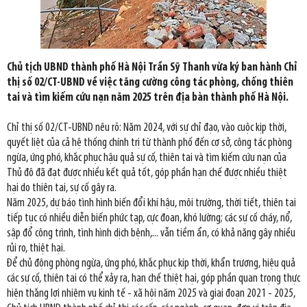
Chủ tịch UBND thành phố Hà Nội Trần Sỹ Thanh vừa ký ban hành Chỉ
thị số 02/CT-UBND về việc tăng cường công tác phòng, chống thiên
tai và tìm kiếm cứu nạn năm 2025 trên địa bàn thành phố Hà Nội.
Chỉ thị số 02/CT-UBND nêu rõ: Năm 2024, với sự chỉ đạo, vào cuộc kịp thời,
quyết liệt của cả hệ thống chính trị từ thành phố đến cơ sở, công tác phòng
ngừa, ứng phó, khắc phục hậu quả sự cố, thiên tai và tìm kiếm cứu nạn của
Thủ đô đã đạt được nhiều kết quả tốt, góp phần hạn chế được nhiều thiệt
hại do thiên tai, sự cố gây ra.
Năm 2025, dự báo tình hình biến đổi khí hậu, môi trường, thời tiết, thiên tai
tiếp tục có nhiều diễn biến phức tạp, cực đoan, khó lường; các sự cố cháy, nổ,
sập đổ công trình, tình hình dịch bệnh,... vẫn tiềm ẩn, có khả năng gây nhiều
rủi ro, thiệt hại.
Để chủ động phòng ngừa, ứng phó, khắc phục kịp thời, khẩn trương, hiệu quả
các sự cố, thiên tai có thể xảy ra, hạn chế thiệt hại, góp phần quan trọng thực
hiện thắng lợi nhiệm vụ kinh tế - xã hội năm 2025 và giai đoạn 2021 - 2025,