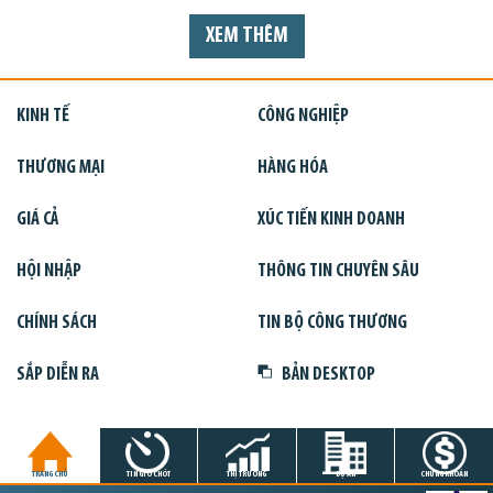
XEM THÊM
KINH TẾ
CÔNG NGHIỆP
THƯƠNG MẠI
HÀNG HÓA
GIÁ CẢ
XÚC TIẾN KINH DOANH
HỘI NHẬP
THÔNG TIN CHUYÊN SÂU
CHÍNH SÁCH
TIN BỘ CÔNG THƯƠNG
SẮP DIỄN RA
BẢN DESKTOP
TRANG CHỦ
TIN GIỜ CHÓT
THỊ TRƯỜNG
DỰ ÁN
CHỨNG KHOÁN