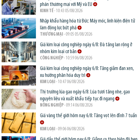
phán thương mại với Mỹ và EU
KINH TẾ
- 10:43 05/08/2026
Nhập khẩu hàng hóa từ Đức: Máy móc, linh kiện điện tử
làm động lực bứt phá
THƯƠNG MẠI
- 09:05 05/08/2026
Giá kim loại công nghiệp ngày 6/8: Đà tăng lan rộng ở
nhóm kim loại cơ bản
CÔNG NGHIỆP
- 10:59 06/08/2026
Giá kim loại công nghiệp ngày 6/8: Tăng giảm đan xen,
xu hướng phân hóa duy trì
KIM LOẠI
- 10:47 06/08/2026
Thị trường lúa gạo ngày 6/8: Lúa tươi tăng nhẹ, gạo
nguyên liệu và xuất khẩu tiếp tục đi ngang
NÔNG NGHIỆP
- 09:14 06/08/2026
Giá vàng thế giới hôm nay 6/8: Tăng vọt lên đỉnh 7 tuần
KIM LOẠI
- 09:06 06/08/2026
Giá dầu thế giới hôm nay 6/8: Giằng co theo biên độ hẹp