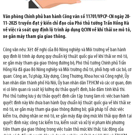
Văn phòng Chính phủ ban hành Công văn số 11701/VPCP-CN ngày 28-
11-2025 truyền đạt ý kiến chỉ đạo của Phó thủ tướng Trần Hồng Hà
về việc rà soát quy định lộ trình áp dụng QCVN về khí thải xe mô tô,
xe gắn máy tham gia giao thông.
Công văn nêu: Xét đề nghị của Bộ Nông nghiệp và Môi trường về ban hành
quy định lộ trình áp dụng quy chuẩn kỹ thuật quốc gia về khí thải xe mô tô,
xe gắn máy tham gia giao thông đường bộ, Phó thủ tướng Chính phủ Trần
Hồng Hà đã giao Bộ Nông nghiệp và Môi trường chủ trì, phối hợp với các bộ, cơ
quan: Công an, Tư pháp, Xây dựng, Công Thương, Khoa học và Công nghệ, Ủy
ban nhân dân thành phố Hà Nội, Ủy ban nhân dân TP.HCM và các cơ quan, đơn
vị có liên quan rà soát kỹ lưỡng dự thảo quyết định, bảo đảm tính khả thi.
Phó thủ tướng lưu ý dự thảo quyết định cần tập trung làm rõ: việc ban hành
quyết định này khi chưa ban hành Quy chuẩn kỹ thuật quốc gia về khí thải xe
mô tô, xe gắn máy tham gia giao thông đường bộ; giải pháp tổ chức việc
kiểm tra, chứng nhận xe mô tô, xe gắn máy đáp ứng mức khí thải quy định tại
quyết định này; công tác kiểm tra, kiểm soát và xử lý vi phạm khi phương
tiện tham gia giao thông trong việc tuân thủ mức khí thải; tác động của