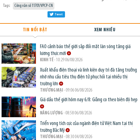
Tags:
Công văn số 11701/VPCP-CN
Tweet
TIN NỔI BẬT
XEM NHIỀU
FAO cảnh báo thế giới sắp đối mặt làn sóng tăng giá
lương thực mới
KINH TẾ
- 10:29 06/08/2026
Xuất khẩu điện thoại và linh kiện duy trì đà tăng trưởng
nhờ nhu cầu tiêu thụ điện tử phục hồi tại nhiều thị
trường lớn
THƯƠNG MẠI
- 09:06 06/08/2026
Giá dầu thế giới hôm nay 6/8: Giằng co theo biên độ hẹp
NĂNG LƯỢNG
- 08:58 06/08/2026
Triển vọng tích cực của ngành điện tử Việt Nam tại thị
trường Bắc Mỹ
THƯƠNG MẠI
- 08:30 04/08/2026