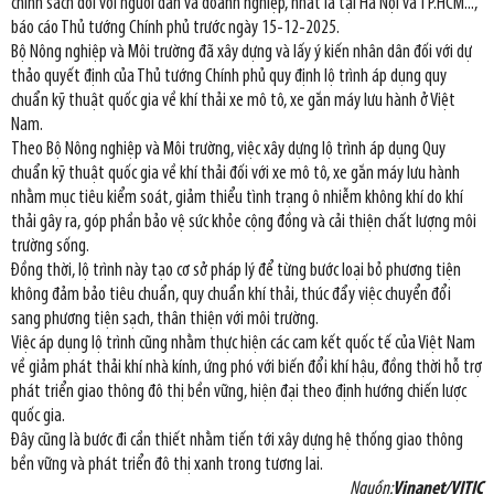
chính sách đối với người dân và doanh nghiệp, nhất là tại Hà Nội và TP.HCM...,
báo cáo Thủ tướng Chính phủ trước ngày 15-12-2025.
Bộ Nông nghiệp và Môi trường đã xây dựng và lấy ý kiến nhân dân đối với dự
thảo quyết định của Thủ tướng Chính phủ quy định lộ trình áp dụng quy
chuẩn kỹ thuật quốc gia về khí thải xe mô tô, xe gắn máy lưu hành ở Việt
Nam.
Theo Bộ Nông nghiệp và Môi trường, việc xây dựng lộ trình áp dụng Quy
chuẩn kỹ thuật quốc gia về khí thải đối với xe mô tô, xe gắn máy lưu hành
nhằm mục tiêu kiểm soát, giảm thiểu tình trạng ô nhiễm không khí do khí
thải gây ra, góp phần bảo vệ sức khỏe cộng đồng và cải thiện chất lượng môi
trường sống.
Đồng thời, lộ trình này tạo cơ sở pháp lý để từng bước loại bỏ phương tiện
không đảm bảo tiêu chuẩn, quy chuẩn khí thải, thúc đẩy việc chuyển đổi
sang phương tiện sạch, thân thiện với môi trường.
Việc áp dụng lộ trình cũng nhằm thực hiện các cam kết quốc tế của Việt Nam
về giảm phát thải khí nhà kính, ứng phó với biến đổi khí hậu, đồng thời hỗ trợ
phát triển giao thông đô thị bền vững, hiện đại theo định hướng chiến lược
quốc gia.
Đây cũng là bước đi cần thiết nhằm tiến tới xây dựng hệ thống giao thông
bền vững và phát triển đô thị xanh trong tương lai.
Nguồn:
Vinanet/VITIC