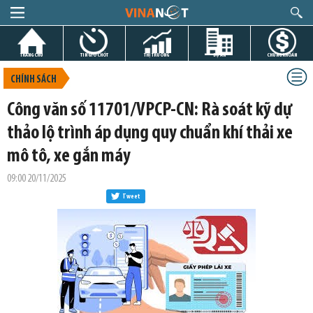
TRANG CHỦ
TIN GIỜ CHÓT
THỊ TRƯỜNG
DỰ ÁN
CHỨNG KHOÁN
CHÍNH SÁCH
Công văn số 11701/VPCP-CN: Rà soát kỹ dự
thảo lộ trình áp dụng quy chuẩn khí thải xe
mô tô, xe gắn máy
09:00 20/11/2025
Tweet