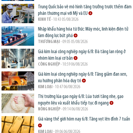
Trung Quốc bảo vệ mô hình tăng trưởng trước thềm đàm
phán thương mại với Mỹ và EU
KINH TẾ
- 10:43 05/08/2026
Nhập khẩu hàng hóa từ Đức: Máy móc, linh kiện điện tử
làm động lực bứt phá
THƯƠNG MẠI
- 09:05 05/08/2026
Giá kim loại công nghiệp ngày 6/8: Đà tăng lan rộng ở
nhóm kim loại cơ bản
CÔNG NGHIỆP
- 10:59 06/08/2026
Giá kim loại công nghiệp ngày 6/8: Tăng giảm đan xen,
xu hướng phân hóa duy trì
KIM LOẠI
- 10:47 06/08/2026
Thị trường lúa gạo ngày 6/8: Lúa tươi tăng nhẹ, gạo
nguyên liệu và xuất khẩu tiếp tục đi ngang
NÔNG NGHIỆP
- 09:14 06/08/2026
Giá vàng thế giới hôm nay 6/8: Tăng vọt lên đỉnh 7 tuần
KIM LOẠI
- 09:06 06/08/2026