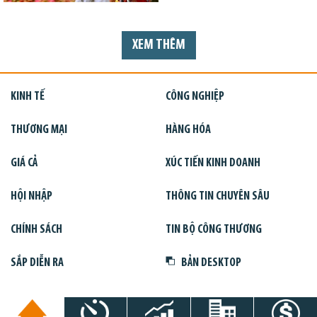
XEM THÊM
KINH TẾ
CÔNG NGHIỆP
THƯƠNG MẠI
HÀNG HÓA
GIÁ CẢ
XÚC TIẾN KINH DOANH
HỘI NHẬP
THÔNG TIN CHUYÊN SÂU
CHÍNH SÁCH
TIN BỘ CÔNG THƯƠNG
SẮP DIỄN RA
BẢN DESKTOP