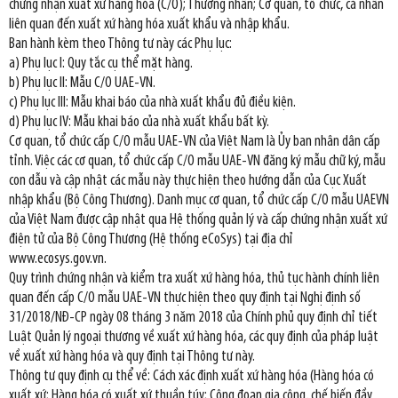
chứng nhận xuất xứ hàng hóa (C/O); Thương nhân; Cơ quan, tổ chức, cá nhân
liên quan đến xuất xứ hàng hóa xuất khẩu và nhập khẩu.
Ban hành kèm theo Thông tư này các Phụ lục:
a) Phụ lục I: Quy tắc cụ thể mặt hàng.
b) Phụ lục II: Mẫu C/O UAE-VN.
c) Phụ lục III: Mẫu khai báo của nhà xuất khẩu đủ điều kiện.
d) Phụ lục IV: Mẫu khai báo của nhà xuất khẩu bất kỳ.
Cơ quan, tổ chức cấp C/O mẫu UAE-VN của Việt Nam là Ủy ban nhân dân cấp
tỉnh. Việc các cơ quan, tổ chức cấp C/O mẫu UAE-VN đăng ký mẫu chữ ký, mẫu
con dẫu và cập nhật các mẫu này thực hiện theo hướng dẫn của Cục Xuất
nhập khẩu (Bộ Công Thương). Danh mục cơ quan, tổ chức cấp C/O mẫu UAEVN
của Việt Nam được cập nhật qua Hệ thống quản lý và cấp chứng nhận xuất xứ
điện tử của Bộ Công Thương (Hệ thống eCoSys) tại địa chỉ
www.ecosys.gov.vn.
Quy trình chứng nhận và kiểm tra xuất xứ hàng hóa, thủ tục hành chính liên
quan đến cấp C/O mẫu UAE-VN thực hiện theo quy định tại Nghị định số
31/2018/NĐ-CP ngày 08 tháng 3 năm 2018 của Chính phủ quy định chỉ tiết
Luật Quản lý ngoại thương về xuất xứ hàng hóa, các quy định của pháp luật
về xuất xứ hàng hóa và quy định tại Thông tư này.
Thông tư quy định cụ thể về: Cách xác định xuất xứ hàng hóa (Hàng hóa có
xuất xứ; Hàng hóa có xuất xứ thuần túy; Công đoạn gia công, chế biến đầy