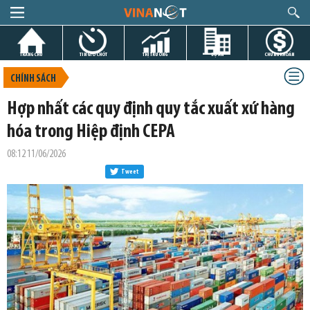
TRANG CHỦ
TIN GIỜ CHÓT
THỊ TRƯỜNG
DỰ ÁN
CHỨNG KHOÁN
CHÍNH SÁCH
Hợp nhất các quy định quy tắc xuất xứ hàng
hóa trong Hiệp định CEPA
08:12 11/06/2026
Tweet