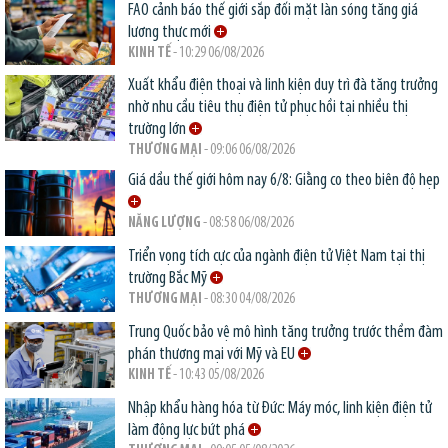
FAO cảnh báo thế giới sắp đối mặt làn sóng tăng giá
lương thực mới
KINH TẾ
- 10:29 06/08/2026
Xuất khẩu điện thoại và linh kiện duy trì đà tăng trưởng
nhờ nhu cầu tiêu thụ điện tử phục hồi tại nhiều thị
trường lớn
THƯƠNG MẠI
- 09:06 06/08/2026
Giá dầu thế giới hôm nay 6/8: Giằng co theo biên độ hẹp
NĂNG LƯỢNG
- 08:58 06/08/2026
Triển vọng tích cực của ngành điện tử Việt Nam tại thị
trường Bắc Mỹ
THƯƠNG MẠI
- 08:30 04/08/2026
Trung Quốc bảo vệ mô hình tăng trưởng trước thềm đàm
phán thương mại với Mỹ và EU
KINH TẾ
- 10:43 05/08/2026
Nhập khẩu hàng hóa từ Đức: Máy móc, linh kiện điện tử
làm động lực bứt phá