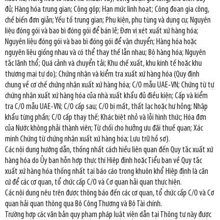
đủ; Hàng hóa trung gian; Cộng gộp; Hạn mức linh hoạt; Công đoạn gia công,
chế biến đơn giản; Yếu tố trung gian; Phụ kiện, phụ tùng và dụng cụ; Nguyên
liệu đóng gói và bao bì đóng gói để bán lẻ; Đơn vị xét xuất xứ hàng hóa;
Nguyên liệu đóng gói và bao bì đóng gói để vận chuyển; Hàng hóa hoặc
nguyên liệu giống nhau và có thể thay thế lẫn nhau; Bộ hàng hóa; Nguyên
tắc lãnh thổ; Quá cảnh và chuyển tải; Khu chế xuất, khu kinh tế hoặc khu
thương mại tự do); Chứng nhận và kiểm tra xuất xứ hàng hóa (Quy định
chung về cơ chế chứng nhận xuất xứ hàng hóa; C/O mẫu UAE-VN; Chứng từ tự
chứng nhận xuất xứ hàng hóa của nhà xuất khẩu đủ điều kiện; Cấp và kiểm
tra C/O mẫu UAE-VN; C/O cấp sau; C/O bị mất, thất lạc hoặc hư hỏng; Nhập
khẩu từng phần; C/O cấp thay thế; Khác biệt nhỏ và lỗi hình thức; Hóa đơn
của Nước không phải thành viên; Từ chối cho hưởng ưu đãi thuế quan; Xác
minh Chứng từ chứng nhận xuất xứ hàng hóa; Lưu trữ hồ sơ).
Các nội dung hướng dẫn, thống nhất cách hiều liên quan đến Quy tắc xuất xứ
hàng hóa do Ủy ban hỗn hợp thực thi Hiệp định hoặc Tiểu ban về Quy tắc
xuất xứ hàng hóa thống nhất tại báo cáo trong khuôn khổ Hiệp định là căn
cứ để các cơ quan, tổ chức cấp C/O và Cơ quan hải quan thực hiện.
Các nội dung nêu trên được thông báo đến các cơ quan, tổ chức cấp C/O và Cơ
quan hải quan thông qua Bộ Công Thương và Bộ Tài chính.
Trường hợp các văn bản quy phạm pháp luật viện dẫn tại Thông tư này được