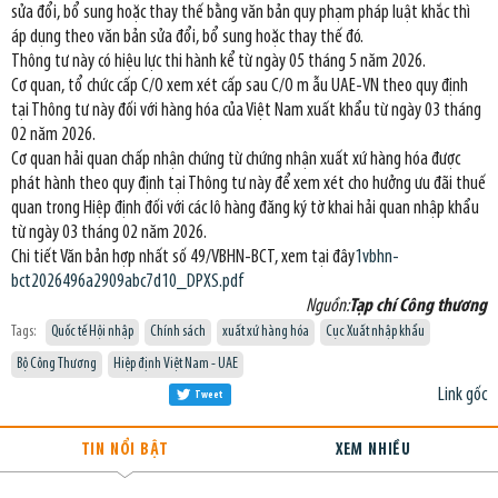
sửa đổi, bổ sung hoặc thay thế bằng văn bản quy phạm pháp luật khắc thì
áp dụng theo văn bản sửa đổi, bổ sung hoặc thay thế đó.
Thông tư này có hiệu lực thi hành kể từ ngày 05 tháng 5 năm 2026.
Cơ quan, tổ chức cấp C/O xem xét cấp sau C/O m ẫu UAE-VN theo quy định
tại Thông tư này đối với hàng hóa của Việt Nam xuất khẩu từ ngày 03 tháng
02 năm 2026.
Cơ quan hải quan chấp nhận chứng từ chứng nhận xuất xứ hàng hóa được
phát hành theo quy định tại Thông tư này để xem xét cho hưởng ưu đãi thuế
quan trong Hiệp định đối với các lô hàng đăng ký tờ khai hải quan nhập khẩu
từ ngày 03 tháng 02 năm 2026.
Chi tiết Văn bản hợp nhất số 49/VBHN-BCT, xem tại đây
1vbhn-
bct2026496a2909abc7d10_DPXS.pdf
Nguồn:
Tạp chí Công thương
Tags:
Quốc tế Hội nhập
Chính sách
xuất xứ hàng hóa
Cục Xuất nhập khẩu
Bộ Công Thương
Hiệp định Việt Nam - UAE
Link gốc
Tweet
TIN NỔI BẬT
XEM NHIỀU