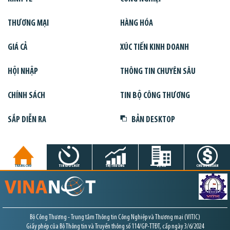
THƯƠNG MẠI
HÀNG HÓA
GIÁ CẢ
XÚC TIẾN KINH DOANH
HỘI NHẬP
THÔNG TIN CHUYÊN SÂU
CHÍNH SÁCH
TIN BỘ CÔNG THƯƠNG
SẮP DIỄN RA
BẢN DESKTOP
TRANG CHỦ
TIN GIỜ CHÓT
THỊ TRƯỜNG
DỰ ÁN
CHỨNG KHOÁN
Bộ Công Thương - Trung tâm Thông tin Công Nghiệp và Thương mại (VITIC)
Giấy phép của Bộ Thông tin và Truyền thông số 114/GP-TTĐT, cấp ngày 3/6/2024