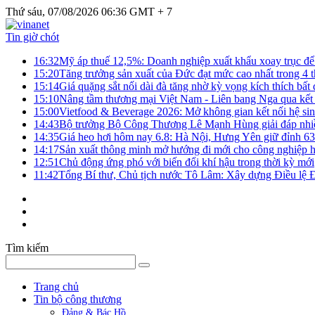
Thứ sáu, 07/08/2026 06:36 GMT + 7
Tin giờ chót
16:32
Mỹ áp thuế 12,5%: Doanh nghiệp xuất khẩu xoay trục để g
15:20
Tăng trưởng sản xuất của Đức đạt mức cao nhất trong 4 
15:14
Giá quặng sắt nối dài đà tăng nhờ kỳ vọng kích thích bấ
15:10
Nâng tầm thương mại Việt Nam - Liên bang Nga qua kết 
15:00
Vietfood & Beverage 2026: Mở không gian kết nối hệ si
14:43
Bộ trưởng Bộ Công Thương Lê Mạnh Hùng giải đáp nhiều 
14:35
Giá heo hơi hôm nay 6.8: Hà Nội, Hưng Yên giữ đỉnh 6
14:17
Sản xuất thông minh mở hướng đi mới cho công nghiệp h
12:51
Chủ động ứng phó với biến đổi khí hậu trong thời kỳ mới
11:42
Tổng Bí thư, Chủ tịch nước Tô Lâm: Xây dựng Điều lệ Đả
Tìm kiếm
Trang chủ
Tin bộ công thương
Đảng & Bác Hồ