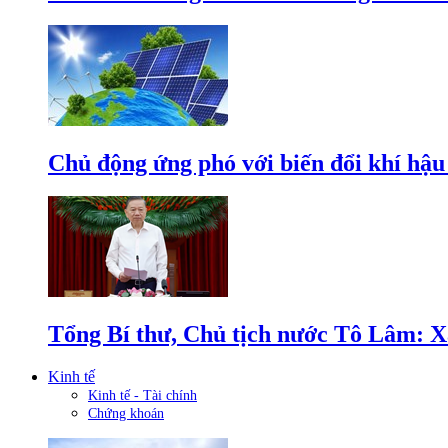
Chủ động ứng phó với biến đổi khí hậu
Tổng Bí thư, Chủ tịch nước Tô Lâm: Xâ
Kinh tế
Kinh tế - Tài chính
Chứng khoán