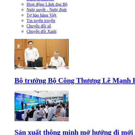
Hoạt động Lãnh đạo Bộ
Nghị quyết - Nghị định
Tự hào hàng Việt
Tin tuyên truyền
Chuyển đổi số
Chuyển đổi Xanh
Bộ trưởng Bộ Công Thương Lê Mạnh Hùn
Sản xuất thông minh mở hướng đi mới 