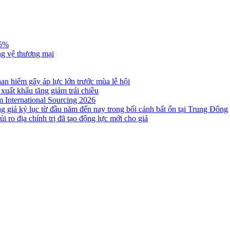
,5%
ng vệ thương mại
n hiếm gây áp lực lớn trước mùa lễ hội
 xuất khẩu tăng giảm trái chiều
m International Sourcing 2026
g giá kỷ lục từ đầu năm đến nay trong bối cảnh bất ổn tại Trung Đông
i ro địa chính trị đã tạo động lực mới cho giá