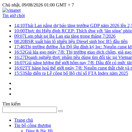
Chủ nhật, 09/08/2026 01:00 GMT + 7
Tin giờ chót
14:10
Thái Lan nâng dự báo tăng trưởng GDP năm 2026 lên 2
10:00
Thực thi Hiệp định RCEP: Thích ứng với ‘làn sóng’ phò
09:07
Lạm phát tại Ba Lan gia tăng trong tháng 7/2026
08:20
BSR xuất bán lô nhiên liệu Diesel sinh học B5 đầu tiên
17:46
Thị trường đường Ấn Độ lập đỉnh kỷ lục: Nguồn cung kha
16:52
Giá lúa gạo ngày 7/8: Thị trường giao dịch chậm, giá gạo
16:27
Doanh nghiệp thực phẩm tiêu dùng tìm đối tác tại Vietna
16:07
Giá năng lượng thế giới hôm nay 7/8: Dầu đốt có mức tăn
16:02
TT hàng hoá thế giới ngày 7/8: Nguồn cung thắt chặt và rủ
15:53
Sắp diễn ra Lễ công bố Bộ chỉ số FTA Index năm 2025
Tìm kiếm
Trang chủ
Tin bộ công thương
Đảng & Bác Hồ