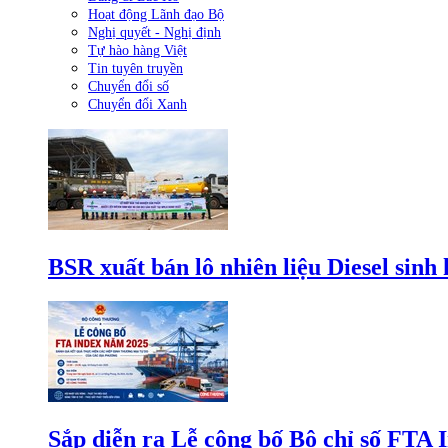
Hoạt động Lãnh đạo Bộ
Nghị quyết - Nghị định
Tự hào hàng Việt
Tin tuyên truyền
Chuyển đổi số
Chuyển đổi Xanh
BSR xuất bán lô nhiên liệu Diesel sinh
Sắp diễn ra Lễ công bố Bộ chỉ số FTA