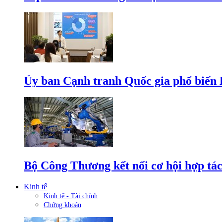
Ủy ban Cạnh tranh Quốc gia phổ biến L
Bộ Công Thương kết nối cơ hội hợp tác
Kinh tế
Kinh tế - Tài chính
Chứng khoán