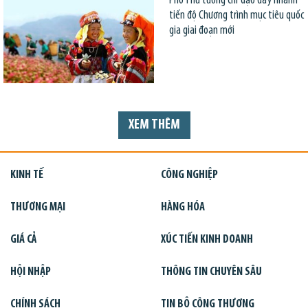
Phó Thủ tướng chỉ đạo đẩy nhanh
tiến độ Chương trình mục tiêu quốc
gia giai đoạn mới
XEM THÊM
KINH TẾ
CÔNG NGHIỆP
THƯƠNG MẠI
HÀNG HÓA
GIÁ CẢ
XÚC TIẾN KINH DOANH
HỘI NHẬP
THÔNG TIN CHUYÊN SÂU
CHÍNH SÁCH
TIN BỘ CÔNG THƯƠNG