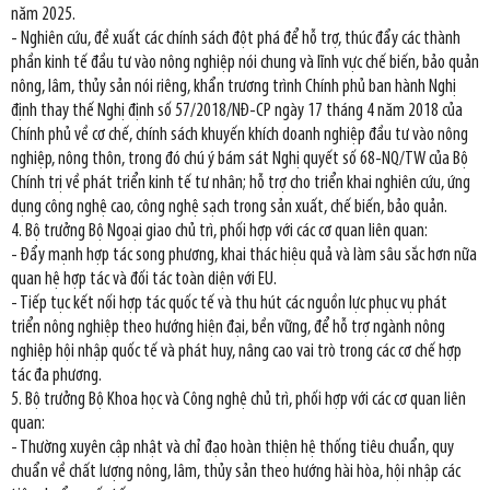
năm 2025.
- Nghiên cứu, đề xuất các chính sách đột phá để hỗ trợ, thúc đẩy các thành
phần kinh tế đầu tư vào nông nghiệp nói chung và lĩnh vực chế biến, bảo quản
nông, lâm, thủy sản nói riêng, khẩn trương trình Chính phủ ban hành Nghị
định thay thế Nghị định số 57/2018/NĐ-CP ngày 17 tháng 4 năm 2018 của
Chính phủ về cơ chế, chính sách khuyến khích doanh nghiệp đầu tư vào nông
nghiệp, nông thôn, trong đó chú ý bám sát Nghị quyết số 68-NQ/TW của Bộ
Chính trị về phát triển kinh tế tư nhân; hỗ trợ cho triển khai nghiên cứu, ứng
dụng công nghệ cao, công nghệ sạch trong sản xuất, chế biến, bảo quản.
4. Bộ trưởng Bộ Ngoại giao chủ trì, phối hợp với các cơ quan liên quan:
- Đẩy mạnh hợp tác song phương, khai thác hiệu quả và làm sâu sắc hơn nữa
quan hệ hợp tác và đối tác toàn diện với EU.
- Tiếp tục kết nối hợp tác quốc tế và thu hút các nguồn lực phục vụ phát
triển nông nghiệp theo hướng hiện đại, bền vững, để hỗ trợ ngành nông
nghiệp hội nhập quốc tế và phát huy, nâng cao vai trò trong các cơ chế hợp
tác đa phương.
5. Bộ trưởng Bộ Khoa học và Công nghệ chủ trì, phối hợp với các cơ quan liên
quan:
- Thường xuyên cập nhật và chỉ đạo hoàn thiện hệ thống tiêu chuẩn, quy
chuẩn về chất lượng nông, lâm, thủy sản theo hướng hài hòa, hội nhập các