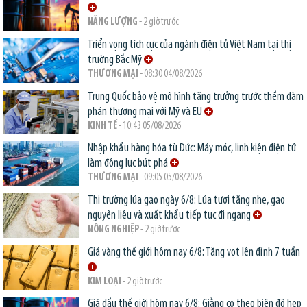
NĂNG LƯỢNG
- 2 giờ trước
Triển vọng tích cực của ngành điện tử Việt Nam tại thị
trường Bắc Mỹ
THƯƠNG MẠI
- 08:30 04/08/2026
Trung Quốc bảo vệ mô hình tăng trưởng trước thềm đàm
phán thương mại với Mỹ và EU
KINH TẾ
- 10:43 05/08/2026
Nhập khẩu hàng hóa từ Đức: Máy móc, linh kiện điện tử
làm động lực bứt phá
THƯƠNG MẠI
- 09:05 05/08/2026
Thị trường lúa gạo ngày 6/8: Lúa tươi tăng nhẹ, gạo
nguyên liệu và xuất khẩu tiếp tục đi ngang
NÔNG NGHIỆP
- 2 giờ trước
Giá vàng thế giới hôm nay 6/8: Tăng vọt lên đỉnh 7 tuần
KIM LOẠI
- 2 giờ trước
Giá dầu thế giới hôm nay 6/8: Giằng co theo biên độ hẹp