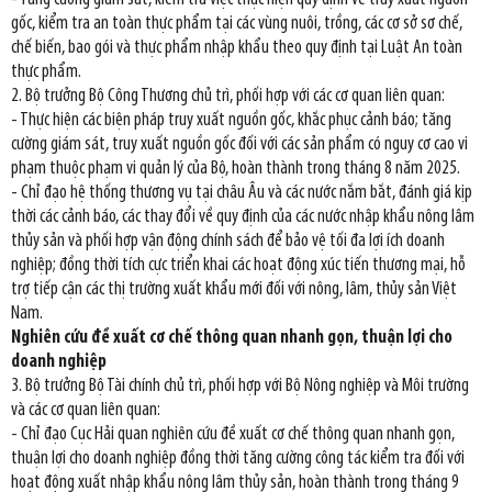
gốc, kiểm tra an toàn thực phẩm tại các vùng nuôi, trồng, các cơ sở sơ chế,
chế biến, bao gói và thực phẩm nhập khẩu theo quy định tại Luật An toàn
thực phẩm.
2. Bộ trưởng Bộ Công Thương chủ trì, phối hợp với các cơ quan liên quan:
- Thực hiện các biện pháp truy xuất nguồn gốc, khắc phục cảnh báo; tăng
cường giám sát, truy xuất nguồn gốc đối với các sản phẩm có nguy cơ cao vi
phạm thuộc phạm vi quản lý của Bộ, hoàn thành trong tháng 8 năm 2025.
- Chỉ đạo hệ thống thương vụ tại châu Âu và các nước nắm bắt, đánh giá kịp
thời các cảnh báo, các thay đổi về quy định của các nước nhập khẩu nông lâm
thủy sản và phối hợp vận động chính sách để bảo vệ tối đa lợi ích doanh
nghiệp; đồng thời tích cực triển khai các hoạt động xúc tiến thương mại, hỗ
trợ tiếp cận các thị trường xuất khẩu mới đối với nông, lâm, thủy sản Việt
Nam.
Nghiên cứu đề xuất cơ chế thông quan nhanh gọn, thuận lợi cho
doanh nghiệp
3. Bộ trưởng Bộ Tài chính chủ trì, phối hợp với Bộ Nông nghiệp và Môi trường
và các cơ quan liên quan:
- Chỉ đạo Cục Hải quan nghiên cứu đề xuất cơ chế thông quan nhanh gọn,
thuận lợi cho doanh nghiệp đồng thời tăng cường công tác kiểm tra đối với
hoạt động xuất nhập khẩu nông lâm thủy sản, hoàn thành trong tháng 9