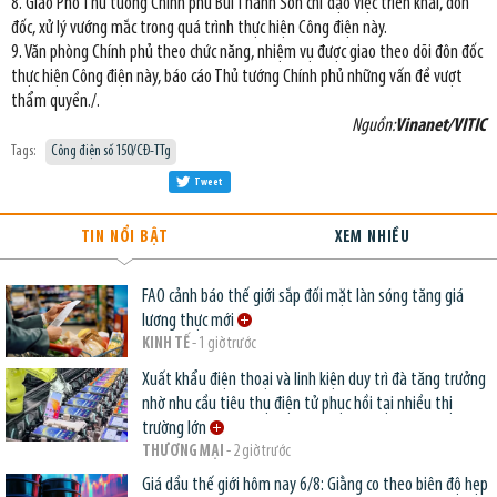
8. Giao Phó Thủ tướng Chính phủ Bùi Thanh Sơn chỉ đạo việc triển khai, đôn
đốc, xử lý vướng mắc trong quá trình thực hiện Công điện này.
9. Văn phòng Chính phủ theo chức năng, nhiệm vụ được giao theo dõi đôn đốc
thực hiện Công điện này, báo cáo Thủ tướng Chính phủ những vấn đề vượt
thẩm quyền./.
Nguồn:
Vinanet/VITIC
Tags:
Công điện số 150/CĐ-TTg
Tweet
TIN NỔI BẬT
XEM NHIỀU
FAO cảnh báo thế giới sắp đối mặt làn sóng tăng giá
lương thực mới
KINH TẾ
- 1 giờ trước
Xuất khẩu điện thoại và linh kiện duy trì đà tăng trưởng
nhờ nhu cầu tiêu thụ điện tử phục hồi tại nhiều thị
trường lớn
THƯƠNG MẠI
- 2 giờ trước
Giá dầu thế giới hôm nay 6/8: Giằng co theo biên độ hẹp