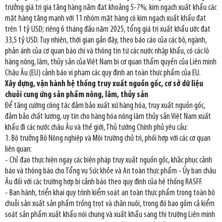
trưởng giá trị gia tăng hàng năm đạt khoảng 5-7%; kim ngạch xuất khẩu các
mặt hàng tăng mạnh với 11 nhóm mặt hàng có kim ngạch xuất khẩu đạt
trên 1 tỷ USD; riêng 6 tháng đầu năm 2025, tổng giá trị xuất khẩu ước đạt
33,5 tỷ USD. Tuy nhiên, thời gian gần đây, theo báo cáo của các bộ, ngành,
phản ánh của cơ quan báo chí và thông tin từ các nước nhập khẩu, có các lô
hàng nông, lâm, thủy sản của Việt Nam bị cơ quan thẩm quyền của Liên minh
Châu Âu (EU) cảnh báo vi phạm các quy định an toàn thực phẩm của EU.
Xây dựng, vận hành hệ thống truy xuất nguồn gốc, cơ sở dữ liệu
chuỗi cung ứng sản phẩm nông, lâm, thủy sản
Để tăng cường công tác đảm bảo xuất xứ hàng hóa, truy xuất nguồn gốc,
đảm bảo chất lượng, uy tín cho hàng hóa nông lâm thủy sản Việt Nam xuất
khẩu đi các nước châu Âu và thế giới, Thủ tướng Chính phủ yêu cầu:
1. Bộ trưởng Bộ Nông nghiệp và Môi trường chủ trì, phối hợp với các cơ quan
liên quan:
- Chỉ đạo thực hiện ngay các biện pháp truy xuất nguồn gốc, khắc phục cảnh
báo và thông báo cho Tổng vụ Sức khỏe và An toàn thực phẩm - Ủy ban châu
Âu đối với các trường hợp bị cảnh báo theo quy định của hệ thống RASFF.
- Ban hành, triển khai quy trình kiểm soát an toàn thực phẩm trong toàn bộ
chuỗi sản xuất sản phẩm trồng trọt và chăn nuôi, trong đó bao gồm cả kiểm
soát sản phẩm xuất khẩu nói chung và xuất khẩu sang thị trường Liên minh