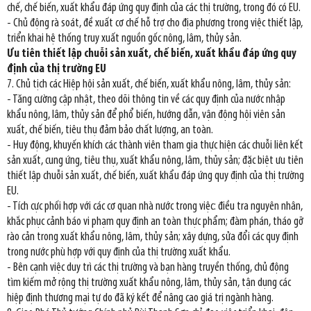
chế, chế biến, xuất khẩu đáp ứng quy định của các thị trường, trong đó có EU.
- Chủ động rà soát, đề xuất cơ chế hỗ trợ cho địa phương trong việc thiết lập,
triển khai hệ thống truy xuất nguồn gốc nông, lâm, thủy sản.
Ưu tiên thiết lập chuỗi sản xuất, chế biến, xuất khẩu đáp ứng quy
định của thị trường EU
7. Chủ tịch các Hiệp hội sản xuất, chế biến, xuất khẩu nông, lâm, thủy sản:
- Tăng cường cập nhật, theo dõi thông tin về các quy định của nước nhập
khẩu nông, lâm, thủy sản để phổ biến, hướng dẫn, vận động hội viên sản
xuất, chế biến, tiêu thụ đảm bảo chất lượng, an toàn.
- Huy động, khuyến khích các thành viên tham gia thực hiện các chuỗi liên kết
sản xuất, cung ứng, tiêu thụ, xuất khẩu nông, lâm, thủy sản; đặc biệt ưu tiên
thiết lập chuỗi sản xuất, chế biến, xuất khẩu đáp ứng quy định của thị trường
EU.
- Tích cực phối hợp với các cơ quan nhà nước trong việc: điều tra nguyên nhân,
khắc phục cảnh báo vi phạm quy định an toàn thực phẩm; đàm phán, tháo gỡ
rào cản trong xuất khẩu nông, lâm, thủy sản; xây dựng, sửa đổi các quy định
trong nước phù hợp với quy định của thị trường xuất khẩu.
- Bên cạnh việc duy trì các thị trường và bạn hàng truyền thống, chủ động
tìm kiếm mở rộng thị trường xuất khẩu nông, lâm, thủy sản, tận dụng các
hiệp định thương mại tự do đã ký kết để nâng cao giá trị ngành hàng.