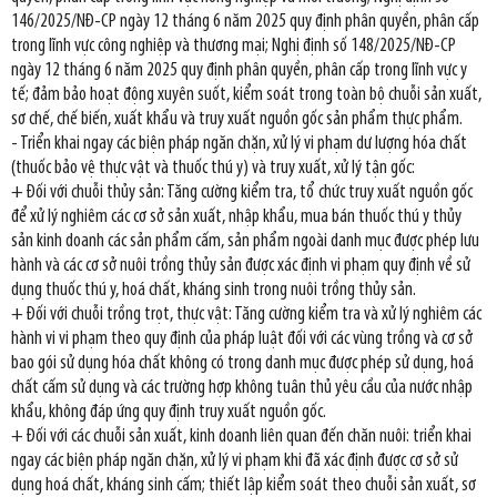
146/2025/NĐ-CP ngày 12 tháng 6 năm 2025 quy định phân quyền, phân cấp
trong lĩnh vực công nghiệp và thương mại; Nghị định số 148/2025/NĐ-CP
ngày 12 tháng 6 năm 2025 quy định phân quyền, phân cấp trong lĩnh vực y
tế; đảm bảo hoạt động xuyên suốt, kiểm soát trong toàn bộ chuỗi sản xuất,
sơ chế, chế biến, xuất khẩu và truy xuất nguồn gốc sản phẩm thực phẩm.
- Triển khai ngay các biện pháp ngăn chặn, xử lý vi phạm dư lượng hóa chất
(thuốc bảo vệ thực vật và thuốc thú y) và truy xuất, xử lý tận gốc:
+ Đối với chuỗi thủy sản: Tăng cường kiểm tra, tổ chức truy xuất nguồn gốc
để xử lý nghiêm các cơ sở sản xuất, nhập khẩu, mua bán thuốc thú y thủy
sản kinh doanh các sản phẩm cấm, sản phẩm ngoài danh mục được phép lưu
hành và các cơ sở nuôi trồng thủy sản được xác định vi phạm quy định về sử
dụng thuốc thú y, hoá chất, kháng sinh trong nuôi trồng thủy sản.
+ Đối với chuỗi trồng trọt, thực vật: Tăng cường kiểm tra và xử lý nghiêm các
hành vi vi phạm theo quy định của pháp luật đối với các vùng trồng và cơ sở
bao gói sử dụng hóa chất không có trong danh mục được phép sử dụng, hoá
chất cấm sử dụng và các trường hợp không tuân thủ yêu cầu của nước nhập
khẩu, không đáp ứng quy định truy xuất nguồn gốc.
+ Đối với các chuỗi sản xuất, kinh doanh liên quan đến chăn nuôi: triển khai
ngay các biện pháp ngăn chặn, xử lý vi phạm khi đã xác định được cơ sở sử
dụng hoá chất, kháng sinh cấm; thiết lập kiểm soát theo chuỗi sản xuất, sơ