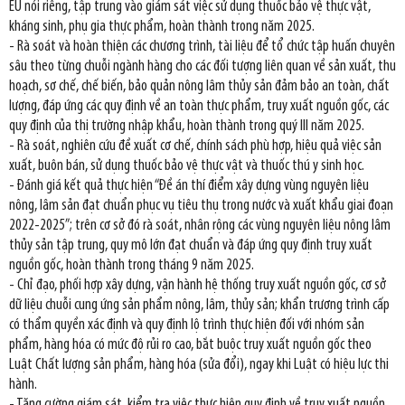
EU nói riêng, tập trung vào giám sát việc sử dụng thuốc bảo vệ thực vật,
kháng sinh, phụ gia thực phẩm, hoàn thành trong năm 2025.
- Rà soát và hoàn thiện các chương trình, tài liệu để tổ chức tập huấn chuyên
sâu theo từng chuỗi ngành hàng cho các đối tượng liên quan về sản xuất, thu
hoạch, sơ chế, chế biến, bảo quản nông lâm thủy sản đảm bảo an toàn, chất
lượng, đáp ứng các quy định về an toàn thực phẩm, truy xuất nguồn gốc, các
quy định của thị trường nhập khẩu, hoàn thành trong quý III năm 2025.
- Rà soát, nghiên cứu đề xuất cơ chế, chính sách phù hợp, hiệu quả việc sản
xuất, buôn bán, sử dụng thuốc bảo vệ thực vật và thuốc thú y sinh học.
- Đánh giá kết quả thực hiện “Đề án thí điểm xây dựng vùng nguyên liệu
nông, lâm sản đạt chuẩn phục vụ tiêu thụ trong nước và xuất khẩu giai đoạn
2022-2025”; trên cơ sở đó rà soát, nhân rộng các vùng nguyên liệu nông lâm
thủy sản tập trung, quy mô lớn đạt chuẩn và đáp ứng quy định truy xuất
nguồn gốc, hoàn thành trong tháng 9 năm 2025.
- Chỉ đạo, phối hợp xây dựng, vận hành hệ thống truy xuất nguồn gốc, cơ sở
dữ liệu chuỗi cung ứng sản phẩm nông, lâm, thủy sản; khẩn trương trình cấp
có thẩm quyền xác định và quy định lộ trình thực hiện đối với nhóm sản
phẩm, hàng hóa có mức độ rủi ro cao, bắt buộc truy xuất nguồn gốc theo
Luật Chất lượng sản phẩm, hàng hóa (sửa đổi), ngay khi Luật có hiệu lực thi
hành.
- Tăng cường giám sát, kiểm tra việc thực hiện quy định về truy xuất nguồn