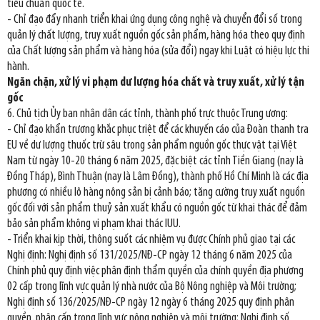
tiêu chuẩn quốc tế.
- Chỉ đạo đẩy nhanh triển khai ứng dụng công nghệ và chuyển đổi số trong
quản lý chất lượng, truy xuất nguồn gốc sản phẩm, hàng hóa theo quy định
của Chất lượng sản phẩm và hàng hóa (sửa đổi) ngay khi Luật có hiệu lực thi
hành.
Ngăn chặn, xử lý vi phạm dư lượng hóa chất và truy xuất, xử lý tận
gốc
6. Chủ tịch Ủy ban nhân dân các tỉnh, thành phố trực thuộc Trung ương:
- Chỉ đạo khẩn trương khắc phục triệt để các khuyến cáo của Đoàn thanh tra
EU về dư lượng thuốc trừ sâu trong sản phẩm nguồn gốc thực vật tại Việt
Nam từ ngày 10-20 tháng 6 năm 2025, đặc biệt các tỉnh Tiền Giang (nay là
Đồng Tháp), Bình Thuận (nay là Lâm Đồng), thành phố Hồ Chí Minh là các địa
phương có nhiều lô hàng nông sản bị cảnh báo; tăng cường truy xuất nguồn
gốc đối với sản phẩm thuỷ sản xuất khẩu có nguồn gốc từ khai thác để đảm
bảo sản phẩm không vi phạm khai thác IUU.
- Triển khai kịp thời, thông suốt các nhiệm vụ được Chính phủ giao tại các
Nghị định: Nghị định số 131/2025/NĐ-CP ngày 12 tháng 6 năm 2025 của
Chính phủ quy định việc phân định thẩm quyền của chính quyền địa phương
02 cấp trong lĩnh vực quản lý nhà nước của Bộ Nông nghiệp và Môi trường;
Nghị định số 136/2025/NĐ-CP ngày 12 ngày 6 tháng 2025 quy định phân
quyền, phân cấp trong lĩnh vực nông nghiệp và môi trường; Nghị định số