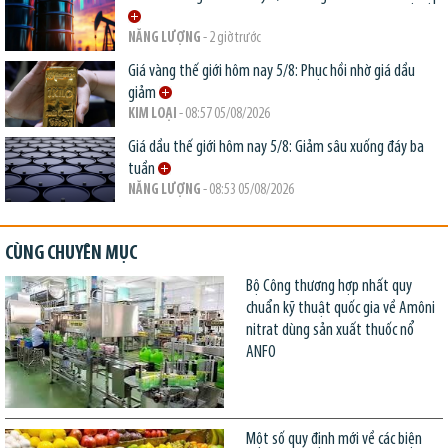
NĂNG LƯỢNG
- 2 giờ trước
Giá vàng thế giới hôm nay 5/8: Phục hồi nhờ giá dầu
giảm
KIM LOẠI
- 08:57 05/08/2026
Giá dầu thế giới hôm nay 5/8: Giảm sâu xuống đáy ba
tuần
NĂNG LƯỢNG
- 08:53 05/08/2026
CÙNG CHUYÊN MỤC
Bộ Công thương hợp nhất quy
chuẩn kỹ thuật quốc gia về Amôni
nitrat dùng sản xuất thuốc nổ
ANFO
Một số quy định mới về các biện