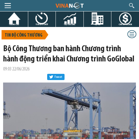
TRANG CHỦ
TIN GIỜ CHÓT
THỊ TRƯỜNG
DỰ ÁN
CHỨNG KHOÁN
TIN BỘ CÔNG THƯƠNG
Bộ Công Thương ban hành Chương trình
hành động triển khai Chương trình GoGlobal
09:03 22/06/2026
Tweet