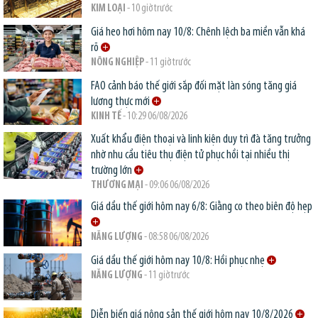
KIM LOẠI
- 10 giờ trước
Giá heo hơi hôm nay 10/8: Chênh lệch ba miền vẫn khá
rõ
NÔNG NGHIỆP
- 11 giờ trước
FAO cảnh báo thế giới sắp đối mặt làn sóng tăng giá
lương thực mới
KINH TẾ
- 10:29 06/08/2026
Xuất khẩu điện thoại và linh kiện duy trì đà tăng trưởng
nhờ nhu cầu tiêu thụ điện tử phục hồi tại nhiều thị
trường lớn
THƯƠNG MẠI
- 09:06 06/08/2026
Giá dầu thế giới hôm nay 6/8: Giằng co theo biên độ hẹp
NĂNG LƯỢNG
- 08:58 06/08/2026
Giá dầu thế giới hôm nay 10/8: Hồi phục nhẹ
NĂNG LƯỢNG
- 11 giờ trước
Diễn biến giá nông sản thế giới hôm nay 10/8/2026