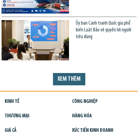
Ủy ban Cạnh tranh Quốc gia phổ
biến Luật Bảo vệ quyền lợi người
tiêu dùng
XEM THÊM
KINH TẾ
CÔNG NGHIỆP
THƯƠNG MẠI
HÀNG HÓA
GIÁ CẢ
XÚC TIẾN KINH DOANH