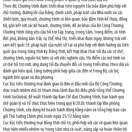
Theo đó, Chương trình được triển khai trên nguyên tắc bảo đảm phù hợp với
chủ trương, đường lối của Đảng, chính sách, pháp luật của Nhà nước và các
chiến lược, quy hoạch, chương trình có liên quan; bảo đảm tính kế thừa, đồng
bộ, gắn kết với các kế hoạch, chương trình, đề án khác của Bộ Công Thương.
Chương trình cũng yêu cầu hỗ trợ tập trung, trọng tâm, trọng điểm, có tính
đột phá, không dàn trải; cụ thể, khả thi, triển khai được ngay; không trái với
cam kết quốc tế, pháp luật của nước sở tại và phù hợp với định hướng ưu tiên
quốc gia trong từng thời kỳ. Đồng thời, kết hợp khai thác tối đa các cơ chế,
chương trình, nguồn lực hiện có với việc nghiên cứu, thí điểm các mô hình và
cơ chế hỗ trợ mới; ứng dụng tối đa chuyển đổi số trong triển khai, theo dõi và
đánh giá hiệu quả; tăng cường phối hợp giữa các đơn vị trong Bộ, các bộ,
ngành liên quan và địa phương.
Cục Xúc tiến thương mại được giao là đơn vị đầu mối của Bộ Công Thương,
chịu trách nhiệm chủ trì tham mưu lãnh đạo Bộ điều phối tổng thể Chương
trình GoGlobal; đề xuất thành lập Ban Chỉ đạo Chương trình, ban hành quy
chế quản lý và tổ chức thực hiện trong quý II/2026; thành lập Văn phòng
Chương trình, xây dựng kế hoạch hành động hằng năm và tổng hợp báo cáo
gửi Thủ tướng Chính phủ trước ngày 25/12 hằng năm.
Cục Xúc tiến thương mại đồng thời chủ trì, phối hợp với các cơ quan liên quan
thực hiện nhiều nhiệm vụ trọng tâm như rà soát, nâng cấp và hoàn thiện bộ