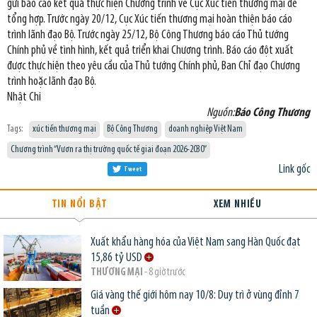
gửi báo cáo kết quả thực hiện Chương trình về Cục Xúc tiến thương mại để
tổng hợp. Trước ngày 20/12, Cục Xúc tiến thương mại hoàn thiện báo cáo
trình lãnh đạo Bộ. Trước ngày 25/12, Bộ Công Thương báo cáo Thủ tướng
Chính phủ về tình hình, kết quả triển khai Chương trình. Báo cáo đột xuất
được thực hiện theo yêu cầu của Thủ tướng Chính phủ, Ban Chỉ đạo Chương
trình hoặc lãnh đạo Bộ.
Nhật Chi
Nguồn:
Báo Công Thương
Tags:
xúc tiến thương mại
Bộ Công Thương
doanh nghiệp Việt Nam
Chương trình “Vươn ra thị trường quốc tế giai đoạn 2026-2030”
Link gốc
Tweet
TIN NỔI BẬT
XEM NHIỀU
Xuất khẩu hàng hóa của Việt Nam sang Hàn Quốc đạt
15,86 tỷ USD
THƯƠNG MẠI
- 8 giờ trước
Giá vàng thế giới hôm nay 10/8: Duy trì ở vùng đỉnh 7
tuần