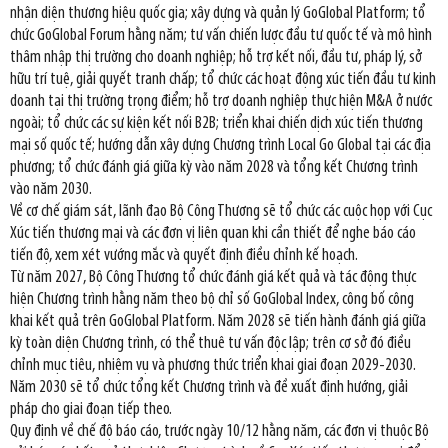
nhận diện thương hiệu quốc gia; xây dựng và quản lý GoGlobal Platform; tổ
chức GoGlobal Forum hằng năm; tư vấn chiến lược đầu tư quốc tế và mô hình
thâm nhập thị trường cho doanh nghiệp; hỗ trợ kết nối, đầu tư, pháp lý, sở
hữu trí tuệ, giải quyết tranh chấp; tổ chức các hoạt động xúc tiến đầu tư kinh
doanh tại thị trường trọng điểm; hỗ trợ doanh nghiệp thực hiện M&A ở nước
ngoài; tổ chức các sự kiện kết nối B2B; triển khai chiến dịch xúc tiến thương
mại số quốc tế; hướng dẫn xây dựng Chương trình Local Go Global tại các địa
phương; tổ chức đánh giá giữa kỳ vào năm 2028 và tổng kết Chương trình
vào năm 2030.
Về cơ chế giám sát, lãnh đạo Bộ Công Thương sẽ tổ chức các cuộc họp với Cục
Xúc tiến thương mại và các đơn vị liên quan khi cần thiết để nghe báo cáo
tiến độ, xem xét vướng mắc và quyết định điều chỉnh kế hoạch.
Từ năm 2027, Bộ Công Thương tổ chức đánh giá kết quả và tác động thực
hiện Chương trình hằng năm theo bộ chỉ số GoGlobal Index, công bố công
khai kết quả trên GoGlobal Platform. Năm 2028 sẽ tiến hành đánh giá giữa
kỳ toàn diện Chương trình, có thể thuê tư vấn độc lập; trên cơ sở đó điều
chỉnh mục tiêu, nhiệm vụ và phương thức triển khai giai đoạn 2029-2030.
Năm 2030 sẽ tổ chức tổng kết Chương trình và đề xuất định hướng, giải
pháp cho giai đoạn tiếp theo.
Quy định về chế độ báo cáo, trước ngày 10/12 hằng năm, các đơn vị thuộc Bộ