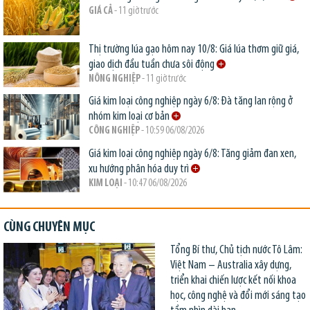
GIÁ CẢ
- 11 giờ trước
Thị trường lúa gạo hôm nay 10/8: Giá lúa thơm giữ giá,
giao dịch đầu tuần chưa sôi động
NÔNG NGHIỆP
- 11 giờ trước
Giá kim loại công nghiệp ngày 6/8: Đà tăng lan rộng ở
nhóm kim loại cơ bản
CÔNG NGHIỆP
- 10:59 06/08/2026
Giá kim loại công nghiệp ngày 6/8: Tăng giảm đan xen,
xu hướng phân hóa duy trì
KIM LOẠI
- 10:47 06/08/2026
CÙNG CHUYÊN MỤC
Tổng Bí thư, Chủ tịch nước Tô Lâm:
Việt Nam – Australia xây dựng,
triển khai chiến lược kết nối khoa
học, công nghệ và đổi mới sáng tạo