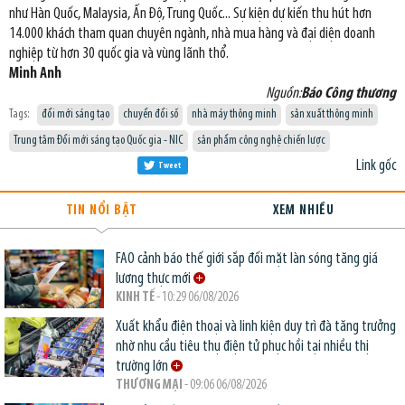
như Hàn Quốc, Malaysia, Ấn Độ, Trung Quốc... Sự kiện dự kiến thu hút hơn
14.000 khách tham quan chuyên ngành, nhà mua hàng và đại diện doanh
nghiệp từ hơn 30 quốc gia và vùng lãnh thổ.
Minh Anh
Nguồn:
Báo Công thương
Tags:
đổi mới sáng tạo
chuyển đổi số
nhà máy thông minh
sản xuất thông minh
Trung tâm Đổi mới sáng tạo Quốc gia - NIC
sản phẩm công nghệ chiến lược
Link gốc
Tweet
TIN NỔI BẬT
XEM NHIỀU
FAO cảnh báo thế giới sắp đối mặt làn sóng tăng giá
lương thực mới
KINH TẾ
- 10:29 06/08/2026
Xuất khẩu điện thoại và linh kiện duy trì đà tăng trưởng
nhờ nhu cầu tiêu thụ điện tử phục hồi tại nhiều thị
trường lớn
THƯƠNG MẠI
- 09:06 06/08/2026