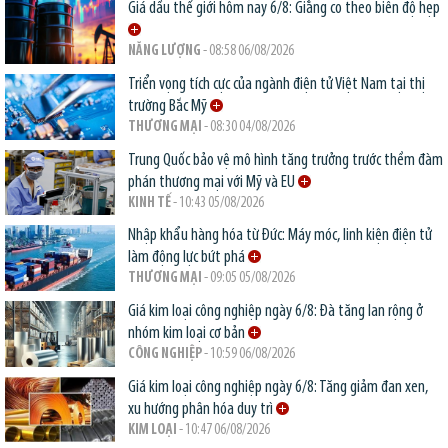
Giá dầu thế giới hôm nay 6/8: Giằng co theo biên độ hẹp
NĂNG LƯỢNG
- 08:58 06/08/2026
Triển vọng tích cực của ngành điện tử Việt Nam tại thị
trường Bắc Mỹ
THƯƠNG MẠI
- 08:30 04/08/2026
Trung Quốc bảo vệ mô hình tăng trưởng trước thềm đàm
phán thương mại với Mỹ và EU
KINH TẾ
- 10:43 05/08/2026
Nhập khẩu hàng hóa từ Đức: Máy móc, linh kiện điện tử
làm động lực bứt phá
THƯƠNG MẠI
- 09:05 05/08/2026
Giá kim loại công nghiệp ngày 6/8: Đà tăng lan rộng ở
nhóm kim loại cơ bản
CÔNG NGHIỆP
- 10:59 06/08/2026
Giá kim loại công nghiệp ngày 6/8: Tăng giảm đan xen,
xu hướng phân hóa duy trì
KIM LOẠI
- 10:47 06/08/2026