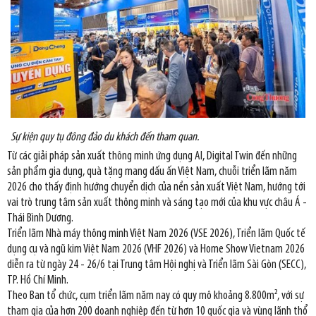
Sự kiện quy tụ đông đảo du khách đến tham quan.
Từ các giải pháp sản xuất thông minh ứng dụng AI, Digital Twin đến những
sản phẩm gia dụng, quà tặng mang dấu ấn Việt Nam, chuỗi triển lãm năm
2026 cho thấy định hướng chuyển dịch của nền sản xuất Việt Nam, hướng tới
vai trò trung tâm sản xuất thông minh và sáng tạo mới của khu vực châu Á -
Thái Bình Dương.
Triển lãm Nhà máy thông minh Việt Nam 2026 (VSE 2026), Triển lãm Quốc tế
dụng cụ và ngũ kim Việt Nam 2026 (VHF 2026) và Home Show Vietnam 2026
diễn ra từ ngày 24 - 26/6 tại Trung tâm Hội nghị và Triển lãm Sài Gòn (SECC),
TP. Hồ Chí Minh.
Theo Ban tổ chức, cụm triển lãm năm nay có quy mô khoảng 8.800m², với sự
tham gia của hơn 200 doanh nghiệp đến từ hơn 10 quốc gia và vùng lãnh thổ