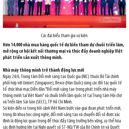
Các đại biểu tham gia sự kiện.
Hơn 14.000 nhà mua hàng quốc tế dự kiến tham dự chuỗi triển lãm,
mở rộng cơ hội kết nối thương mại và thúc đẩy doanh nghiệp Việt
phát triển sản xuất thông minh.
Nhà máy thông minh trở thành động lực mới
Ngày 24/6, Trung tâm Đổi mới sáng tạo Quốc gia (NIC) thuộc Bộ Tài chính
phối hợp với Uninet (Singapore), Bexco (Hàn Quốc) cùng các đối tác quốc tế
tổ chức khai mạc Diễn đàn "Đổi mới sáng tạo trong phát triển nhà máy
thông minh tại Việt Nam" và chuỗi triển lãm quốc tế tại Trung tâm Hội chợ
và Triển lãm Sài Gòn (SECC), TP Hồ Chí Minh.
Sự kiện diễn ra trong bối cảnh Việt Nam bước vào giai đoạn phát triển mới,
trong đó khoa học công nghệ, đổi mới sáng tạo và chuyển đổi số được xác
định là động lực quan trọng để thúc đẩy tăng trưởng bền vững, cụ thể hóa
các định hướng lớn tại Nghị quyết số 57-NQ/TW của Bộ Chính trị và Quyết