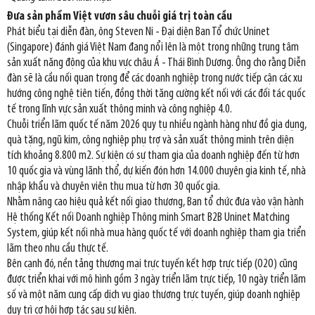
Đưa sản phẩm Việt vươn sâu chuỗi giá trị toàn cầu
Phát biểu tại diễn đàn, ông Steven Ni - Đại diện Ban Tổ chức Uninet
(Singapore) đánh giá Việt Nam đang nổi lên là một trong những trung tâm
sản xuất năng động của khu vực châu Á - Thái Bình Dương. Ông cho rằng Diễn
đàn sẽ là cầu nối quan trọng để các doanh nghiệp trong nước tiếp cận các xu
hướng công nghệ tiên tiến, đồng thời tăng cường kết nối với các đối tác quốc
tế trong lĩnh vực sản xuất thông minh và công nghiệp 4.0.
Chuỗi triển lãm quốc tế năm 2026 quy tụ nhiều ngành hàng như đồ gia dụng,
quà tặng, ngũ kim, công nghiệp phụ trợ và sản xuất thông minh trên diện
tích khoảng 8.800 m2. Sự kiện có sự tham gia của doanh nghiệp đến từ hơn
10 quốc gia và vùng lãnh thổ, dự kiến đón hơn 14.000 chuyên gia kinh tế, nhà
nhập khẩu và chuyên viên thu mua từ hơn 30 quốc gia.
Nhằm nâng cao hiệu quả kết nối giao thương, Ban tổ chức đưa vào vận hành
Hệ thống Kết nối Doanh nghiệp Thông minh Smart B2B Uninet Matching
System, giúp kết nối nhà mua hàng quốc tế với doanh nghiệp tham gia triển
lãm theo nhu cầu thực tế.
Bên cạnh đó, nền tảng thương mại trực tuyến kết hợp trực tiếp (O2O) cũng
được triển khai với mô hình gồm 3 ngày triển lãm trực tiếp, 10 ngày triển lãm
số và một năm cung cấp dịch vụ giao thương trực tuyến, giúp doanh nghiệp
duy trì cơ hội hợp tác sau sự kiện.