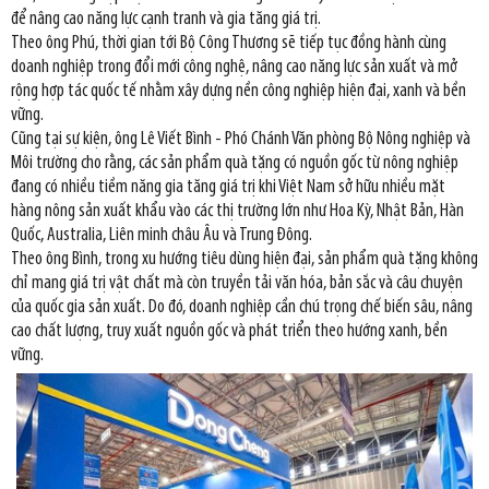
để nâng cao năng lực cạnh tranh và gia tăng giá trị.
Theo ông Phú, thời gian tới Bộ Công Thương sẽ tiếp tục đồng hành cùng
doanh nghiệp trong đổi mới công nghệ, nâng cao năng lực sản xuất và mở
rộng hợp tác quốc tế nhằm xây dựng nền công nghiệp hiện đại, xanh và bền
vững.
Cũng tại sự kiện, ông Lê Viết Bình - Phó Chánh Văn phòng Bộ Nông nghiệp và
Môi trường cho rằng, các sản phẩm quà tặng có nguồn gốc từ nông nghiệp
đang có nhiều tiềm năng gia tăng giá trị khi Việt Nam sở hữu nhiều mặt
hàng nông sản xuất khẩu vào các thị trường lớn như Hoa Kỳ, Nhật Bản, Hàn
Quốc, Australia, Liên minh châu Âu và Trung Đông.
Theo ông Bình, trong xu hướng tiêu dùng hiện đại, sản phẩm quà tặng không
chỉ mang giá trị vật chất mà còn truyền tải văn hóa, bản sắc và câu chuyện
của quốc gia sản xuất. Do đó, doanh nghiệp cần chú trọng chế biến sâu, nâng
cao chất lượng, truy xuất nguồn gốc và phát triển theo hướng xanh, bền
vững.