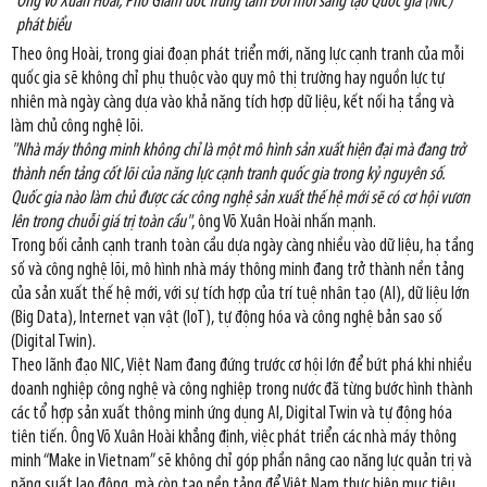
Ông Võ Xuân Hoài, Phó Giám đốc Trung tâm Đổi mới sáng tạo Quốc gia (NIC)
phát biểu
Theo ông Hoài, trong giai đoạn phát triển mới, năng lực cạnh tranh của mỗi
quốc gia sẽ không chỉ phụ thuộc vào quy mô thị trường hay nguồn lực tự
nhiên mà ngày càng dựa vào khả năng tích hợp dữ liệu, kết nối hạ tầng và
làm chủ công nghệ lõi.
"Nhà máy thông minh không chỉ là một mô hình sản xuất hiện đại mà đang trở
thành nền tảng cốt lõi của năng lực cạnh tranh quốc gia trong kỷ nguyên số.
Quốc gia nào làm chủ được các công nghệ sản xuất thế hệ mới sẽ có cơ hội vươn
lên trong chuỗi giá trị toàn cầu"
, ông Võ Xuân Hoài nhấn mạnh.
Trong bối cảnh cạnh tranh toàn cầu dựa ngày càng nhiều vào dữ liệu, hạ tầng
số và công nghệ lõi, mô hình nhà máy thông minh đang trở thành nền tảng
của sản xuất thế hệ mới, với sự tích hợp của trí tuệ nhân tạo (AI), dữ liệu lớn
(Big Data), Internet vạn vật (IoT), tự động hóa và công nghệ bản sao số
(Digital Twin).
Theo lãnh đạo NIC, Việt Nam đang đứng trước cơ hội lớn để bứt phá khi nhiều
doanh nghiệp công nghệ và công nghiệp trong nước đã từng bước hình thành
các tổ hợp sản xuất thông minh ứng dụng AI, Digital Twin và tự động hóa
tiên tiến. Ông Võ Xuân Hoài khẳng định, việc phát triển các nhà máy thông
minh “Make in Vietnam” sẽ không chỉ góp phần nâng cao năng lực quản trị và
năng suất lao động, mà còn tạo nền tảng để Việt Nam thực hiện mục tiêu