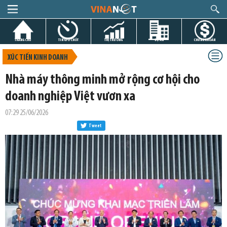
TRANG CHỦ
TIN GIỜ CHÓT
THỊ TRƯỜNG
DỰ ÁN
CHỨNG KHOÁN
XÚC TIẾN KINH DOANH
Nhà máy thông minh mở rộng cơ hội cho
doanh nghiệp Việt vươn xa
07:29 25/06/2026
Tweet