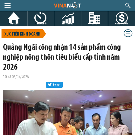
TRANG CHỦ
TIN GIỜ CHÓT
THỊ TRƯỜNG
DỰ ÁN
CHỨNG KHOÁN
XÚC TIẾN KINH DOANH
Quảng Ngãi công nhận 14 sản phẩm công
nghiệp nông thôn tiêu biểu cấp tỉnh năm
2026
10:43 06/07/2026
Tweet