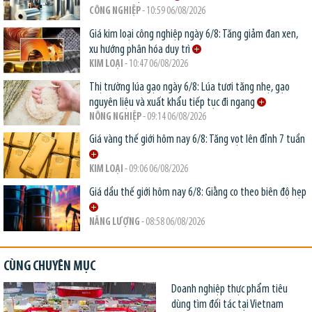
CÔNG NGHIỆP
- 10:59 06/08/2026
Giá kim loại công nghiệp ngày 6/8: Tăng giảm đan xen,
xu hướng phân hóa duy trì
KIM LOẠI
- 10:47 06/08/2026
Thị trường lúa gạo ngày 6/8: Lúa tươi tăng nhẹ, gạo
nguyên liệu và xuất khẩu tiếp tục đi ngang
NÔNG NGHIỆP
- 09:14 06/08/2026
Giá vàng thế giới hôm nay 6/8: Tăng vọt lên đỉnh 7 tuần
KIM LOẠI
- 09:06 06/08/2026
Giá dầu thế giới hôm nay 6/8: Giằng co theo biên độ hẹp
NĂNG LƯỢNG
- 08:58 06/08/2026
CÙNG CHUYÊN MỤC
Doanh nghiệp thực phẩm tiêu
dùng tìm đối tác tại Vietnam