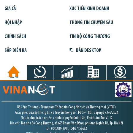
GIÁ CẢ
XÚC TIẾN KINH DOANH
HỘI NHẬP
THÔNG TIN CHUYÊN SÂU
CHÍNH SÁCH
TIN BỘ CÔNG THƯƠNG
SẮP DIỄN RA
BẢN DESKTOP
TRANG CHỦ
TIN GIỜ CHÓT
THỊ TRƯỜNG
DỰ ÁN
CHỨNG KHOÁN
Bộ Công Thương - Trung tâm Thông tin Công Nghiệp và Thương mại (VITIC)
Giấy phép của Bộ Thông tin và Truyền thông số 114/GP-TTĐT, cấp ngày 3/6/2024
Người chịu trách nhiệm chính: Nguyễn Quốc Lân, Phó Giám đốc VITIC
Địa chỉ: Tòa nhà Bộ Công Thương, số 655 Phạm Văn Đồng, phường Nghĩa Đô, Tp. Hà Nội
ĐT: (04)39341911; (04)37153632