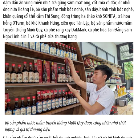
đậm dấu ấn vùng miền như: trà gừng sâm mật ong, cốt mía cô đặc, ốc nhồi
ống nứa Hoàng Lê, bộ sản phẩm tinh bột nghệ, sắn dây, bánh tinh bột nghệ,
khăn quàng cổ thổ cẩm Thị Sung, đông trùng hạ thảo khô SONITA, trà hoa
hồng O’Farm, bò khô Khánh Hưng, xiên que Tân Lập, bộ sản phẩm nước mắm
truyền thống Mười Quý, cà phê rang xay DakMark, cà phê hòa tan Đẳng sâm
Ngọc Linh 4 in 1 và cà phê sữa thượng hạng.
Bộ sản phẩm nước mắm truyền thống Mười Quý được công nhận nhờ chất
lượng và giá trị thương hiệu