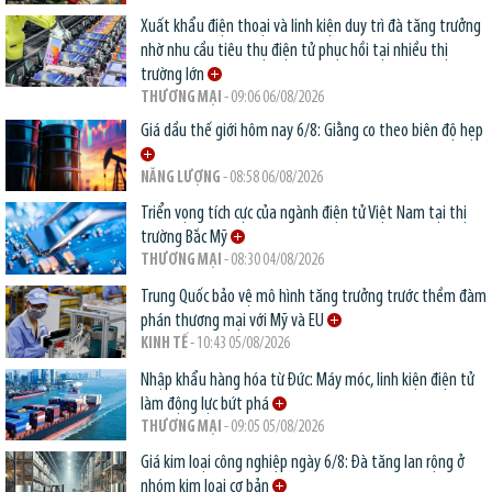
Xuất khẩu điện thoại và linh kiện duy trì đà tăng trưởng
nhờ nhu cầu tiêu thụ điện tử phục hồi tại nhiều thị
trường lớn
THƯƠNG MẠI
- 09:06 06/08/2026
Giá dầu thế giới hôm nay 6/8: Giằng co theo biên độ hẹp
NĂNG LƯỢNG
- 08:58 06/08/2026
Triển vọng tích cực của ngành điện tử Việt Nam tại thị
trường Bắc Mỹ
THƯƠNG MẠI
- 08:30 04/08/2026
Trung Quốc bảo vệ mô hình tăng trưởng trước thềm đàm
phán thương mại với Mỹ và EU
KINH TẾ
- 10:43 05/08/2026
Nhập khẩu hàng hóa từ Đức: Máy móc, linh kiện điện tử
làm động lực bứt phá
THƯƠNG MẠI
- 09:05 05/08/2026
Giá kim loại công nghiệp ngày 6/8: Đà tăng lan rộng ở
nhóm kim loại cơ bản