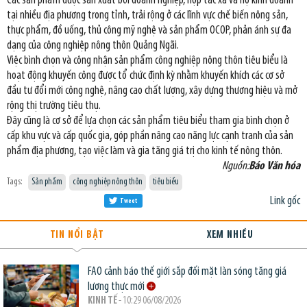
Các sản phẩm được sản xuất bởi doanh nghiệp, hợp tác xã và hộ kinh doanh
tại nhiều địa phương trong tỉnh, trải rộng ở các lĩnh vực chế biến nông sản,
thực phẩm, đồ uống, thủ công mỹ nghệ và sản phẩm OCOP, phản ánh sự đa
dạng của công nghiệp nông thôn Quảng Ngãi.
Việc bình chọn và công nhận sản phẩm công nghiệp nông thôn tiêu biểu là
hoạt động khuyến công được tổ chức định kỳ nhằm khuyến khích các cơ sở
đầu tư đổi mới công nghệ, nâng cao chất lượng, xây dựng thương hiệu và mở
rộng thị trường tiêu thụ.
Đây cũng là cơ sở để lựa chọn các sản phẩm tiêu biểu tham gia bình chọn ở
cấp khu vực và cấp quốc gia, góp phần nâng cao năng lực cạnh tranh của sản
phẩm địa phương, tạo việc làm và gia tăng giá trị cho kinh tế nông thôn.
Nguồn:
Báo Văn hóa
Tags:
Sản phẩm
công nghiệp nông thôn
tiêu biểu
Link gốc
Tweet
TIN NỔI BẬT
XEM NHIỀU
FAO cảnh báo thế giới sắp đối mặt làn sóng tăng giá
lương thực mới
KINH TẾ
- 10:29 06/08/2026