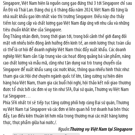
Singapore, Việt Nam hiện là nguồn cung gạo đứng thứ 3 tới Singapore chỉ sau
Ấn Độ và Thái Lan. Đáng chú ý, 6 tháng đầu năm 2024, Việt Nam đã từng là
nhà xuất khẩu gạo lớn nhất vào thị trường Singapore. Điều này cho thấy
tiềm lực cung cấp và chất lượng gạo Việt Nam đáp ứng với nhu cầu và những
tiêu chuẩn khắt khe của Singapore.
Ông Thắng nhận định, trong thời gian tới, trong bối cảnh thế giới đang đối
mặt với nhiều biến động ảnh hưởng đến kinh tế, an ninh lương thực toàn cầu
có thể là cơ hội để doanh nghiệp Việt Nam thúc đẩy xuất khẩu. Các doanh
nghiệp Việt Nam cần tập trung vào các hoạt động quảng bá sản phẩm, nâng
cao chất lượng và mẫu mã, cũng như tận dụng vai trò trung chuyển của
Singapore để xuất khẩu sang các nước khác, thông qua nhiều hình thức như:
tham gia các Hội chợ chuyên ngành quốc tế lớn, tăng cường sự hiện diện
hàng hóa Việt Nam, tham gia các buổi hội nghị, hội thảo kết nối giao thương
được tổ chức bởi các đơn vị uy tín như SFA, Đại sứ quán, Thương vụ Việt Nam
tại Singapore…
Phía SFA nhất trí sẽ tiếp tục tăng cường phối hợp cùng Đại sứ quán, Thương
vụ Việt Nam tại Singapore và các đơn vị liên quan hỗ trợ doanh hai bên thúc
đẩy, tạo điều kiện thuận lợi hơn nữa trong thương mại các mặt hàng lương
thực, thực phẩm giữa hai nước./.
Nguồn:
Thương vụ Việt Nam tại Singapore