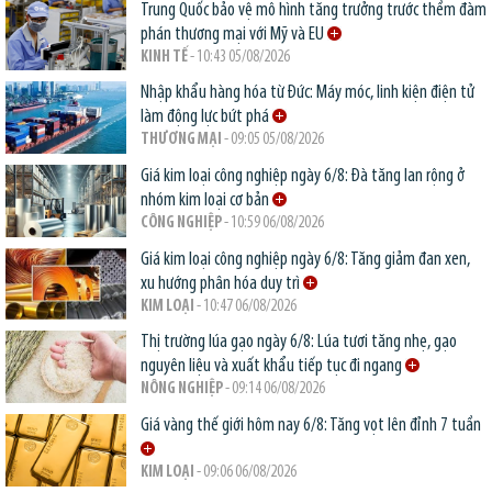
Trung Quốc bảo vệ mô hình tăng trưởng trước thềm đàm
phán thương mại với Mỹ và EU
KINH TẾ
- 10:43 05/08/2026
Nhập khẩu hàng hóa từ Đức: Máy móc, linh kiện điện tử
làm động lực bứt phá
THƯƠNG MẠI
- 09:05 05/08/2026
Giá kim loại công nghiệp ngày 6/8: Đà tăng lan rộng ở
nhóm kim loại cơ bản
CÔNG NGHIỆP
- 10:59 06/08/2026
Giá kim loại công nghiệp ngày 6/8: Tăng giảm đan xen,
xu hướng phân hóa duy trì
KIM LOẠI
- 10:47 06/08/2026
Thị trường lúa gạo ngày 6/8: Lúa tươi tăng nhẹ, gạo
nguyên liệu và xuất khẩu tiếp tục đi ngang
NÔNG NGHIỆP
- 09:14 06/08/2026
Giá vàng thế giới hôm nay 6/8: Tăng vọt lên đỉnh 7 tuần
KIM LOẠI
- 09:06 06/08/2026