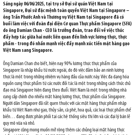
Sáng ngày 06/06/2025, tại trụ sở Đại sứ quán Việt Nam tại
Singapore, Đại sứ đặc mệnh toàn quyền Việt Nam tại Singapore –
ông Trần Phước Anh và Thương vụ Việt Nam tại Singapore đã có
buổi làm việc với đoàn đại diện Cơ quan Thực phẩm Singapore (SFA)
do ông Damian Chan - CEO là trưởng đoàn, trao đổi về việc thúc
đẩy hợp tác giữa hai nước liên quan đến lĩnh vực lương thực, thực
phẩm - trong đó nhấn mạnh việc đẩy mạnh xúc tiến mặt hàng gạo
Việt Nam sang Singapore.
Ông Damian Chan cho biết, hiện nay 90% lương thực thực phẩm của
Singapore là nhập khẩu từ nước ngoài, do đó việc đảm bảo an ninh lương
thực là một trong những nhiệm vụ hàng đầu của nước này. Việc đa dạng hóa
nguồn cung thực phẩm từ các nước đối tác là một trong những cách thức chủ
đạo mà Singapore hiện đang theo đuổi. Việt Nam là một trong những nhà
cung cấp chính cho nhiều mặt hàng lương thực, thực phẩm của Singapore.
Người dân Singapore đã rất quen thuộc với các mặt hàng thực phẩm nhập
khẩu từ Việt Nam như gạo, thủy sản, cà phê, hoa quả, các loại thực phẩm chế
biến… đang được phân phối tại các hệ thống siêu thị lớn và các đại lý bán lẻ
quy mô vừa và nhỏ.
Singapore cũng mong muốn mở rộng thêm các chủng loại mặt hàng thực