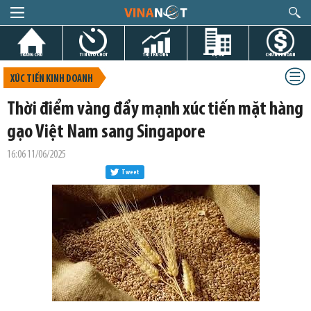
TRANG CHỦ
TIN GIỜ CHÓT
THỊ TRƯỜNG
DỰ ÁN
CHỨNG KHOÁN
XÚC TIẾN KINH DOANH
Thời điểm vàng đẩy mạnh xúc tiến mặt hàng
gạo Việt Nam sang Singapore
16:06 11/06/2025
Tweet