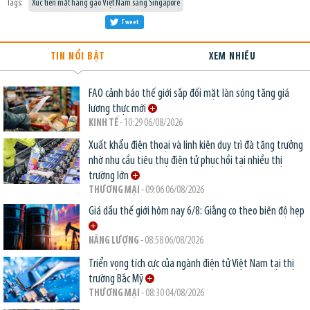
Tags:
Xúc tiến mặt hàng gạo Việt Nam sang Singapore
Tweet
TIN NỔI BẬT
XEM NHIỀU
FAO cảnh báo thế giới sắp đối mặt làn sóng tăng giá
lương thực mới
KINH TẾ
- 10:29 06/08/2026
Xuất khẩu điện thoại và linh kiện duy trì đà tăng trưởng
nhờ nhu cầu tiêu thụ điện tử phục hồi tại nhiều thị
trường lớn
THƯƠNG MẠI
- 09:06 06/08/2026
Giá dầu thế giới hôm nay 6/8: Giằng co theo biên độ hẹp
NĂNG LƯỢNG
- 08:58 06/08/2026
Triển vọng tích cực của ngành điện tử Việt Nam tại thị
trường Bắc Mỹ
THƯƠNG MẠI
- 08:30 04/08/2026