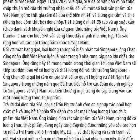
phẩm từ Việt Nam. Ngày 11/03/2025 vừa qua, SFA đã có văn bản chính thức
chấp thuận mở cửa thị trường nhập khẩu đối với một số loại sản phẩm của
Việt Nam, gồm: thịt gia cầm đã qua chế biến nhiệt; và trứng gia cầm và thịt
(không bao gồm thịt bò) đóng hộp/tiệt trùng ở nhiệt độ cao và áp suất cao
(theo danh sách khuyến nghị của cơ quan chức năng của Việt Nam). Ông
Damian Chan cho biết SFA sẵn sàng thúc đẩy mạnh mẽ hơn, hợp tác sâu
rộng hơn với các loại thực phẩm khác từ Việt Nam.
Đối với mặt hàng gạo, loại lương thực phổ biến nhất tại Singapore, ông Chan
cũng nhận định Việt Nam luôn là một trong 3 nhà cung cấp gạo lớn nhất cho
Singapore. Ông cũng bày tỏ mong muốn trong thời gian tới, gạo Việt Nam sẽ
tiếp tục đảm bảo về số lượng và chất lượng đối với thị trường Singapore.
Ông Chan cũng gửi lời cảm ơn của SFA tới cơ quan Thương vụ Việt Nam tại
Singapore trong những năm qua đã trực tiếp hỗ trợ các đoàn doanh nghiệp
từ Singapore về Việt Nam xúc tiến thương mại, trong đó tập trung vào các
mặt hàng lương thực, thực phẩm.
Trả lời đại diện của SFA, đại sứ Trần Phước Anh cảm ơn sự hợp tác, phối hợp
chặt chẽ và ủng hộ từ phía SFA dành cho các mặt hàng lương thực, thực
phẩm của Việt Nam. Ông khẳng định các sản phẩm của Việt Nam, trong đó có
lương thực, thực phẩm, đang ngày càng đáp ứng được những yêu cầu cao hơn
từ nhiều thị trường khó tính như Mỹ, EU… về chất lượng và cạnh tranh về
giá. Đại sứ vui mừng cảm ơn những nỗ lực từ cả hai phía trong việc thúc đẩy