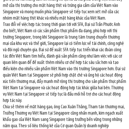
mở cửa thị trường cho mặt hàng thịt và trứng gia cầm của Việt Nam vào
Singapore và mong muốn phía Singapore sẽ tiếp tục xem xét mở cửa các
nhóm mặt hàng thịt khác và nhiều mặt hàng khác của Việt Nam.
Trao đổi về việc hợp tác trong thời gian tới với SFA, Đại sứ Trần Phước Anh
cho biết, Việt Nam có các sản phẩm thực phẩm đa dạng, phù hợp với thị
trường Singapore, trong khi Singapore là trung tâm trung chuyển thương
mại của khu vực và thế giới, Singapore lại có tiềm lực về tài chính, công nghệ
và đội ngũ chuyên gia. Đại sứ đề xuất SFA tiếp tục triển khai các đoàn công
tác đến Việt Nam tìm hiểu, đánh giá sản phẩm cũng như làm việc với các cơ
quan liên quan để đề xuất thêm nhiều cơ chế hợp tác sâu sắc hơn và tạo
điều kiện cho nhiều sản phẩm Việt Nam vào thị trường Singapore hơn. Đại sứ
quán Việt Nam tại Singapore sẽ phối hợp chặt chẽ và ủng hộ các hoạt động
xúc tiến thương mại, đẩy mạnh mở rộng thị trường cho sản phẩm thực phẩm
Việt Nam tại Singapore và các hoạt động hợp tác khác giữa hai bên. Thương
vụ Việt Nam tại Singapore sẽ tiếp tục là đầu mối hỗ trợ cho các hoạt động
hợp tác này.
Chia sẻ thêm về mặt hàng gạo, ông Cao Xuân Thắng, Tham tán thương mại,
Trưởng Thương vụ Việt Nam tại Singapore cũng nhấn mạnh, kim ngạch xuất
khẩu gạo của Việt Nam sang Singapore tăng trưởng bền vững trong những
năm qua. Theo số liệu thống kê của Cơ quan Quản lý doanh nghiệp