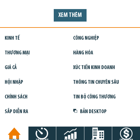
XEM THÊM
KINH TẾ
CÔNG NGHIỆP
THƯƠNG MẠI
HÀNG HÓA
GIÁ CẢ
XÚC TIẾN KINH DOANH
HỘI NHẬP
THÔNG TIN CHUYÊN SÂU
CHÍNH SÁCH
TIN BỘ CÔNG THƯƠNG
SẮP DIỄN RA
BẢN DESKTOP
TRANG CHỦ
TIN GIỜ CHÓT
THỊ TRƯỜNG
DỰ ÁN
CHỨNG KHOÁN