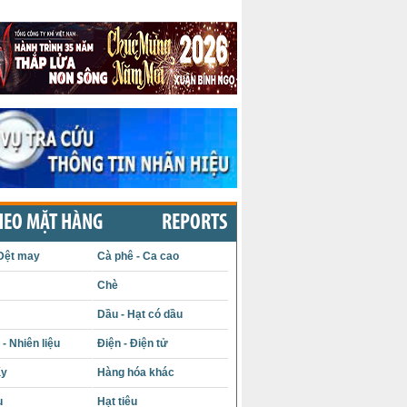
HEO MẶT HÀNG
REPORTS
Dệt may
Cà phê - Ca cao
Chè
Dầu - Hạt có dầu
- Nhiên liệu
Điện - Điện tử
ấy
Hàng hóa khác
u
Hạt tiêu