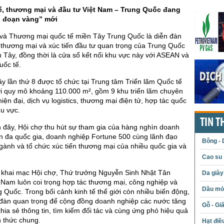
tế, thương mại và đầu tư Việt Nam – Trung Quốc đang
i đoạn vàng” mới
 và Thương mại quốc tế miền Tây Trung Quốc là diễn đàn
, thương mại và xúc tiến đầu tư quan trọng của Trung Quốc
n Tây, đồng thời là cửa sổ kết nối khu vực này với ASEAN và
uốc tế.
y lần thứ 8 được tổ chức tại Trung tâm Triển lãm Quốc tế
i quy mô khoảng 110.000 m², gồm 9 khu triển lãm chuyên
iện đại, dịch vụ logistics, thương mại điện tử, hợp tác quốc
hu vực.
TIN T
đây, Hội chợ thu hút sự tham gia của hàng nghìn doanh
n đa quốc gia, doanh nghiệp Fortune 500 cùng lãnh đạo
Bông - 
gành và tổ chức xúc tiến thương mại của nhiều quốc gia và
Cao su
ễ khai mạc Hội chợ, Thứ trưởng Nguyễn Sinh Nhật Tân
Da giày
 Nam luôn coi trọng hợp tác thương mại, công nghiệp và
Dầu mỏ 
g Quốc. Trong bối cảnh kinh tế thế giới còn nhiều biến động,
n đàn quan trọng để cộng đồng doanh nghiệp các nước tăng
Gỗ - Gi
chia sẻ thông tin, tìm kiếm đối tác và cùng ứng phó hiệu quả
h thức chung.
Hạt điề