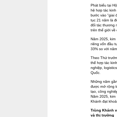
Phát biểu tại 
hệ hợp tác kinh
bước vào “giai 
tục 21 năm là đ
đối tác thương
trên thế giới v
Năm 2025, kim 
riêng vốn đầu t
33% so với năm
Theo Thứ trưởng
thể hợp tác kin
nghiệp, logisti
Quốc.
Những năm gần 
được mở rộng tr
tạo, công nghiệ
Năm 2025, kim 
Khánh đạt khoả
Trùng Khánh và
và thị trường