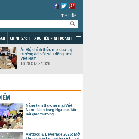
TÌM KIẾM
SÂU
CHÍNH SÁCH
XÚC TIẾN KINH DOANH
Ấn Độ chính thức mở cửa thị
trường đối với sầu riêng tươi
Việt Nam
16:20 04/08/2026
ĐIỂM
Nâng tầm thương mại Việt
Nam - Liên bang Nga qua kết
nối giao thương
Vietfood & Beverage 2026: Mở
không gian kết nối hệ sinh thái