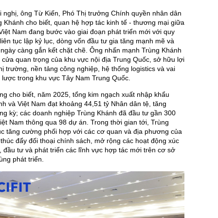
ội nghị, ông Từ Kiến, Phó Thị trưởng Chính quyền nhân dân
 Khánh cho biết, quan hệ hợp tác kinh tế - thương mại giữa
iệt Nam đang bước vào giai đoạn phát triển mới với quy
iên tục lập kỷ lục, dòng vốn đầu tư gia tăng mạnh mẽ và
 ngày càng gắn kết chặt chẽ. Ông nhấn mạnh Trùng Khánh
 cửa quan trọng của khu vực nội địa Trung Quốc, sở hữu lợi
hị trường, nền tảng công nghiệp, hệ thống logistics và vai
ến lược trong khu vực Tây Nam Trung Quốc.
ng cho biết, năm 2025, tổng kim ngạch xuất nhập khẩu
h và Việt Nam đạt khoảng 44,51 tỷ Nhân dân tệ, tăng
ùng kỳ; các doanh nghiệp Trùng Khánh đã đầu tư gần 300
iệt Nam thông qua 98 dự án. Trong thời gian tới, Trùng
ục tăng cường phối hợp với các cơ quan và địa phương của
húc đẩy đối thoại chính sách, mở rộng các hoạt động xúc
, đầu tư và phát triển các lĩnh vực hợp tác mới trên cơ sở
ùng phát triển.