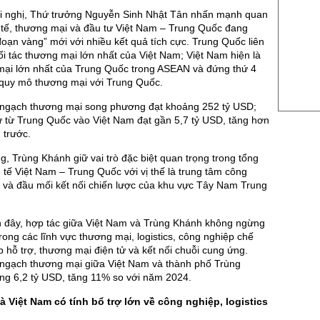
US Sug
Hội nghị, Thứ trưởng Nguyễn Sinh Nhật Tân nhấn mạnh quan
US Cott
 tế, thương mại và đầu tư Việt Nam – Trung Quốc đang
đoạn vàng” mới với nhiều kết quả tích cực. Trung Quốc liên
London
ối tác thương mại lớn nhất của Việt Nam; Việt Nam hiện là
 mại lớn nhất của Trung Quốc trong ASEAN và đứng thứ 4
US Coc
ề quy mô thương mại với Trung Quốc.
Rough 
ngạch thương mại song phương đạt khoảng 252 tỷ USD;
Nguồn Fi
ư từ Trung Quốc vào Việt Nam đạt gần 5,7 tỷ USD, tăng hơn
 trước.
, Trùng Khánh giữ vai trò đặc biệt quan trọng trong tổng
h tế Việt Nam – Trung Quốc với vị thế là trung tâm công
cs và đầu mối kết nối chiến lược của khu vực Tây Nam Trung
đây, hợp tác giữa Việt Nam và Trùng Khánh không ngừng
ong các lĩnh vực thương mại, logistics, công nghiệp chế
p hỗ trợ, thương mại điện tử và kết nối chuỗi cung ứng.
ngạch thương mại giữa Việt Nam và thành phố Trùng
ng 6,2 tỷ USD, tăng 11% so với năm 2024.
 Việt Nam có tính bổ trợ lớn về công nghiệp, logistics