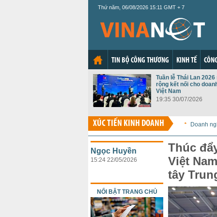
Thứ năm, 06/08/2026 15:11 GMT + 7
TIN BỘ CÔNG THƯƠNG
KINH TẾ
CÔNG
Tuần lễ Thái Lan 202
rộng kết nối cho doan
Việt Nam
19:35 30/07/2026
XÚC TIẾN KINH DOANH
Doanh ng
Thúc đẩy
Ngọc Huyền
Việt Nam
15:24 22/05/2026
tây Trun
NỔI BẬT TRANG CHỦ