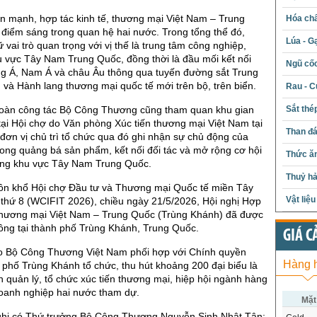
n mạnh, hợp tác kinh tế, thương mại Việt Nam – Trung
Hóa chấ
à điểm sáng trong quan hệ hai nước. Trong tổng thể đó,
Lúa - G
 vai trò quan trọng với vị thế là trung tâm công nghiệp,
hu vực Tây Nam Trung Quốc, đồng thời là đầu mối kết nối
Ngũ cố
g Á, Nam Á và châu Âu thông qua tuyến đường sắt Trung
và Hành lang thương mại quốc tế mới trên bộ, trên biển.
Rau - C
Sắt thé
đoàn công tác Bộ Công Thương cũng tham quan khu gian
ại Hội chợ do Văn phòng Xúc tiến thương mại Việt Nam tại
Than đ
đơn vị chủ trì tổ chức qua đó ghi nhận sự chủ động của
ong quảng bá sản phẩm, kết nối đối tác và mở rộng cơ hội
Thức ăn
ường khu vực Tây Nam Trung Quốc.
Thuỷ hả
ôn khổ Hội chợ Đầu tư và Thương mại Quốc tế miền Tây
Vật liệ
thứ 8 (WCIFIT 2026), chiều ngày 21/5/2026, Hội nghị Hợp
Thương mại Việt Nam – Trung Quốc (Trùng Khánh) đã được
ông tại thành phố Trùng Khánh, Trung Quốc.
GIÁ C
o Bộ Công Thương Việt Nam phối hợp với Chính quyền
Hàng 
phố Trùng Khánh tổ chức, thu hút khoảng 200 đại biểu là
n quản lý, tổ chức xúc tiến thương mại, hiệp hội ngành hàng
oanh nghiệp hai nước tham dự.
Mặt
hị có Thứ trưởng Bộ Công Thương Nguyễn Sinh Nhật Tân;