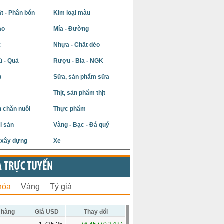
t - Phân bón
Kim loại màu
ạo
Mía - Đường
c
Nhựa - Chất dẻo
ủ - Quả
Rượu - Bia - NGK
p
Sữa, sản phẩm sữa
á
Thịt, sản phẩm thịt
 chăn nuôi
Thực phẩm
i sản
Vàng - Bạc - Đá quý
u xây dựng
Xe
Ả TRỰC TUYẾN
hóa
Vàng
Tỷ giá
 hàng
Giá USD
Thay đổi