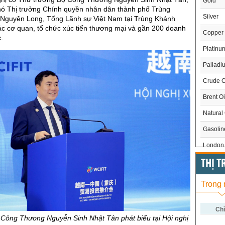
Gold
hó Thị trưởng Chính quyền nhân dân thành phố Trùng
Silver
 Nguyên Long, Tổng Lãnh sự Việt Nam tại Trùng Khánh
ác cơ quan, tổ chức xúc tiến thương mại và gần 200 doanh
Copper
.
Platinu
Palladi
Crude O
Brent Oi
Natural
Gasoli
London 
US Whe
THỊ 
US Cor
Trong
US Soy
US Coff
Chỉ
Công Thương Nguyễn Sinh Nhật Tân phát biểu tại Hội nghị