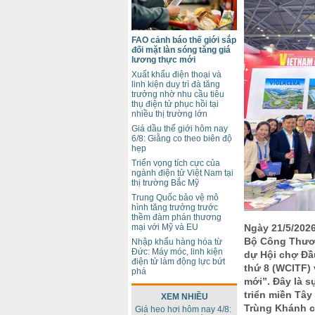
FAO cảnh báo thế giới sắp
đối mặt làn sóng tăng giá
lương thực mới
Xuất khẩu điện thoại và
linh kiện duy trì đà tăng
trưởng nhờ nhu cầu tiêu
thụ điện tử phục hồi tại
nhiều thị trường lớn
Giá dầu thế giới hôm nay
6/8: Giằng co theo biên độ
hẹp
Triển vọng tích cực của
ngành điện tử Việt Nam tại
thị trường Bắc Mỹ
Trung Quốc bảo vệ mô
hình tăng trưởng trước
thềm đàm phán thương
mại với Mỹ và EU
Ngày 21/5/202
Bộ Công Thươn
Nhập khẩu hàng hóa từ
Đức: Máy móc, linh kiện
dự Hội chợ Đầ
điện tử làm động lực bứt
thứ 8 (WCITF) 
phá
mới”. Đây là s
triển miền Tâ
XEM NHIỀU
Trùng Khánh ch
Giá heo hơi hôm nay 4/8: