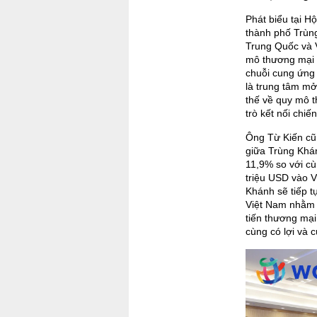
Phát biểu tại H
thành phố Trùng
Trung Quốc và V
mô thương mại l
chuỗi cung ứng
là trung tâm mở
thế về quy mô t
trò kết nối chi
Ông Từ Kiến cũ
giữa Trùng Khán
11,9% so với c
triệu USD vào V
Khánh sẽ tiếp t
Việt Nam nhằm t
tiến thương mại
cùng có lợi và c