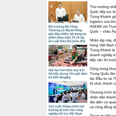
Thứ trưởng nhấ
Quốc tiếp tục l
Trùng Khánh giữ
logistics của k
ASEAN với Trun
Bộ trưởng Bộ Công
Thương Lê Mạnh Hùng
Quốc – châu Âu 
giải đáp nhiều nội dung tại
phiên thảo luận Tổ về dự
Nhân dịp này, 
án Luật Dầu khí (sửa đổi)
hàng Việt Nam t
Trùng Khánh là 
doanh nghiệp tr
tiếp cận thị tr
Cũng trong khu
Giá heo hơi hôm nay 6.8:
Trung Quốc lần 
Hà Nội, Hưng Yên giữ đỉnh
63.000 đồng/kg
tác Đầu tư và 
tổ chức thành c
Chương trình d
nhân dân thành 
đại diện cơ qua
Sản xuất thông minh mở
và cộng đồng d
hướng đi mới cho công
nghiệp hỗ trợ Việt Nam
Tham dự Hội ng