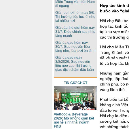
Miền Trung và miền Nam
Hợp tác kinh 
đi ngang
bước vào “gia
Giá heo hơi hôm nay 5/8:
Thị trường tiếp tục lùi nhẹ
Hội chợ Đầu tư
tại nhiều nơi
hợp tác kinh tế
Giá dầu thế giới hôm nay
tại khu vực miề
31/7: Điều chỉnh sau nhịp
tăng mạnh
các thị trường q
Giá lúa gạo hôm nay
30/7: Gạo nguyên liệu
Hội chợ Miền Tâ
tăng nhẹ, lúa tươi ổn định
Trùng Khánh vớ
Giá lúa gạo ngày
đề về sản xuất h
3/8/2026: Gạo nguyên
tế và hợp tác k
liệu neo cao, thị trường
giao dịch chậm đầu tuần
Những năm gần 
nghiệp, tập đoà
TIN GIỜ CHÓT
chính phủ, bộ n
vùng lãnh thổ.
Phát biểu tại L
khẳng định Việt
đầu tư với Trun
Vietfood & Beverage
Hội chợ là diễ
2026: Mở không gian kết
cường kết nối, 
nối hệ sinh thái ngành
F&B
với những thác