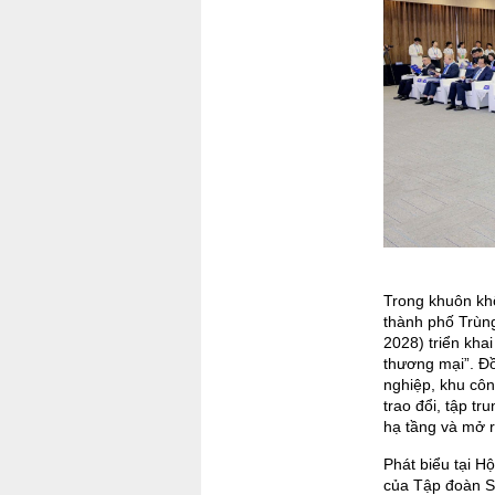
Trong khuôn kh
thành phố Trùn
2028) triển kha
thương mại”. Đồ
nghiệp, khu côn
trao đổi, tập tr
hạ tầng và mở 
Phát biểu tại 
của Tập đoàn S