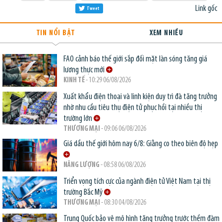
Link gốc
Tweet
TIN NỔI BẬT
XEM NHIỀU
FAO cảnh báo thế giới sắp đối mặt làn sóng tăng giá
lương thực mới
KINH TẾ
- 10:29 06/08/2026
Xuất khẩu điện thoại và linh kiện duy trì đà tăng trưởng
nhờ nhu cầu tiêu thụ điện tử phục hồi tại nhiều thị
trường lớn
THƯƠNG MẠI
- 09:06 06/08/2026
Giá dầu thế giới hôm nay 6/8: Giằng co theo biên độ hẹp
NĂNG LƯỢNG
- 08:58 06/08/2026
Triển vọng tích cực của ngành điện tử Việt Nam tại thị
trường Bắc Mỹ
THƯƠNG MẠI
- 08:30 04/08/2026
Trung Quốc bảo vệ mô hình tăng trưởng trước thềm đàm