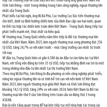
hợp tác thương mại và thúc đẩy liên kết chuỗi cung ứng giữa Việt Nam với
tỉnh Sơn Đông - một trong những trung tâm công nghiệp, ngoại thương lớn
nhất của Trung Quốc.
Phát biểu tại hội nghị, ông Vũ Bá Phú, Cục trưởng Cục Xúc tiến thương mại
cho biết, dưới sự định hướng chiến lược của lãnh đạo cấp cao hai nước, quan
hệ Đối tác hợp tác chiến lược toàn diện Việt Nam - Trung Quốc đang tiếp tục
phát triển mạnh mẽ, thực chất và hiệu quả.
Về thương mại, Trung Quốc nhiều năm liên tiếp là đối tác thương mại lớn
nhất của Việt Nam. Năm 2025, kim ngạch thương mại song phương đạt 256
tỷ USD, tăng 24,7% so với năm trước - mức tăng trưởng cao nhất từ trước
tới nay.
Về đầu tư, Trung Quốc hiện có gần 6.500 dự án đầu tư còn hiệu lực tại Việt
Nam, với tổng vốn đăng ký trên 35 tỷ USD, tiếp tục khẳng định vai trò là một
trong những nhà đầu tư lớn nhất tại thị trường Việt Nam.
Theo ông Vũ Bá Phú, Sơn Đông là địa phương có nền công nghiệp phát triển,
năng lực ngoại thương lớn và có tính bổ trợ cao với nền kinh tế Việt Nam.
Năm 2025, kim ngạch thương mại giữa Việt Nam và tỉnh Sơn Đông đạt
khoảng 14,5 tỷ USD, tăng 24% so với năm 2024; hiện Việt Nam là đối tác
thương mại lớn thứ 9 của Sơn Đông trên toàn cầu và đứng thứ 3 trong
ASEAN.
Đây là nền tảng quan trọng để hai bên tiếp tục mở rộng hợp tác trong các