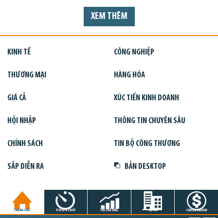
XEM THÊM
KINH TẾ
CÔNG NGHIỆP
THƯƠNG MẠI
HÀNG HÓA
GIÁ CẢ
XÚC TIẾN KINH DOANH
HỘI NHẬP
THÔNG TIN CHUYÊN SÂU
CHÍNH SÁCH
TIN BỘ CÔNG THƯƠNG
SẮP DIỄN RA
BẢN DESKTOP
TRANG CHỦ
TIN GIỜ CHÓT
THỊ TRƯỜNG
DỰ ÁN
CHỨNG KHOÁN