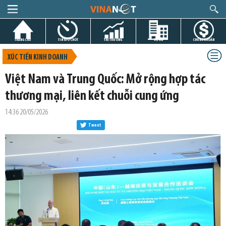
TRANG CHỦ
TIN GIỜ CHÓT
THỊ TRƯỜNG
DỰ ÁN
CHỨNG KHOÁN
XÚC TIẾN KINH DOANH
Việt Nam và Trung Quốc: Mở rộng hợp tác
thương mại, liên kết chuỗi cung ứng
14:36 20/05/2026
Tweet