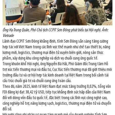
Ông Hạ Trung Quân, Phó Chủ tịch CCPIT Sơn Đông phát biểu tại Hội nghị. Ảnh:
Vietrade
Lãnh đạo CCPIT Sơn Đông khẳng định, tỉnh Sơn Đông sẵn sàng tăng cường
hợp tác với Việt Nam trong các lĩnh vực thế mạnh như chế tạo thiết bị, năng
lượng mới, logistics, thương mại điện tử xuyên biên giới, nông sản thực
phẩm, xây dựng khu công nghiệp và dịch vụ chuỗi cung ứng quốc tế.
Trong khuôn khổ Hội nghị, ông Nguyễn Bá Hải, Phó Giám đốc Trung tâm Hỗ
trợ xúc tiến thương mại và đầu tư, Cục Xúc tiến thương mại đã giới thiệu môi
trường đầu tư và cơ hội hợp tác kinh doanh tại Việt Nam trong bối cảnh tái
cấu trúc chuỗi giá trị và chuỗi cung ứng toàn cầu.
Theo đó, năm 2025, kinh tế Việt Nam đạt mức tăng trưởng 8,02%, tổng vốn
FDI đăng ký đạt 38,42 tỷ USD, tiếp tục khẳng định sức hấp dẫn của Việt Nam
đối với dòng vốn đầu tư quốc tế, đặc biệt trong các lĩnh vực công nghệ cao,
công nghiệp hỗ trợ, năng lượng sạch, logistics, thương mại điện tử và chuyển
đổi số.
Hội nghị cũng ghi nhận sự quan tâm mạnh mẽ của doanh nghiệp tỉnh Sơn