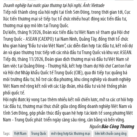
Doanh nghiệp hai nước giao thương tại hội nghị. Ảnh: Vietrade
Tiếp nối thành công của hội nghị tại tỉnh Sơn Đông, trong thời gian tới, Cục
Xúc tiến thương mại sẽ tiếp tục tổ chức nhiều hoạt động xúc tiến đầu tư,
thương mại quy mô lớn tại Trung Quốc.
Dự kiến, tháng 9/2026, Đoàn xúc tiến đầu tư Việt Nam sẽ tham gia Hội chợ
Trung Quốc - ASEAN (CAEXPO) tại Nam Ninh, Quảng Tây, đồng thời tổ chức
khu gian hàng “Đầu tư vào Việt Nam”, các diễn đàn hợp tác đầu tư, kết nối dự
án và giao thương trực tiếp với các nhà đầu tư Trung Quốc và khu vực ASEAN.
Tiếp đó, tháng 11/2026, Đoàn giao dịch thương mại và đầu tư Việt Nam sẽ
làm việc tại Quảng Đông - Thượng Hải, kết hợp tham dự Hội chợ Canton Fair
và Hội chợ Nhập khẩu Quốc tế Trung Quốc (CIIE), qua đó tiếp tục quảng bá
môi trường đầu tư, hỗ trợ các địa phương, khu công nghiệp và doanh nghiệp
Việt Nam mở rộng kết nối với các tập đoàn, nhà đầu tư và hệ thống phân
phối quốc tế.
Hội nghị được kỳ vọng tạo thêm nhiều kết nối chiến lược, mở ra các cơ hội hợp
tác đầu tư, thương mại thực chất giữa cộng đồng doanh nghiệp Việt Nam và
tỉnh Sơn Đông, góp phần thúc đẩy quan hệ hợp tác kinh tế song phương Việt
Nam - Trung Quốc phát triển ngày càng sâu rộng, cân bằng và bền vững.
Nguồn:
Báo Công Thương
Tags:
Việt Nam
Trung Quốc
mở rộng hợp tác thương mại
liên kết chuỗi cung ứng