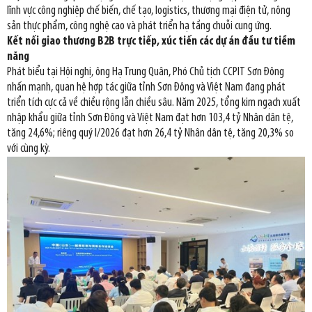
lĩnh vực công nghiệp chế biến, chế tạo, logistics, thương mại điện tử, nông
sản thực phẩm, công nghệ cao và phát triển hạ tầng chuỗi cung ứng.
Kết nối giao thương B2B trực tiếp, xúc tiến các dự án đầu tư tiềm
năng
Phát biểu tại Hội nghị, ông Hạ Trung Quân, Phó Chủ tịch CCPIT Sơn Đông
nhấn mạnh, quan hệ hợp tác giữa tỉnh Sơn Đông và Việt Nam đang phát
triển tích cực cả về chiều rộng lẫn chiều sâu. Năm 2025, tổng kim ngạch xuất
nhập khẩu giữa tỉnh Sơn Đông và Việt Nam đạt hơn 103,4 tỷ Nhân dân tệ,
tăng 24,6%; riêng quý I/2026 đạt hơn 26,4 tỷ Nhân dân tệ, tăng 20,3% so
với cùng kỳ.