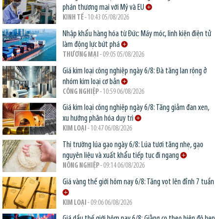
phán thương mại với Mỹ và EU
KINH TẾ
- 10:43 05/08/2026
Nhập khẩu hàng hóa từ Đức: Máy móc, linh kiện điện tử
làm động lực bứt phá
THƯƠNG MẠI
- 09:05 05/08/2026
Giá kim loại công nghiệp ngày 6/8: Đà tăng lan rộng ở
nhóm kim loại cơ bản
CÔNG NGHIỆP
- 10:59 06/08/2026
Giá kim loại công nghiệp ngày 6/8: Tăng giảm đan xen,
xu hướng phân hóa duy trì
KIM LOẠI
- 10:47 06/08/2026
Thị trường lúa gạo ngày 6/8: Lúa tươi tăng nhẹ, gạo
nguyên liệu và xuất khẩu tiếp tục đi ngang
NÔNG NGHIỆP
- 09:14 06/08/2026
Giá vàng thế giới hôm nay 6/8: Tăng vọt lên đỉnh 7 tuần
KIM LOẠI
- 09:06 06/08/2026
Giá dầu thế giới hôm nay 6/8: Giằng co theo biên độ hẹp