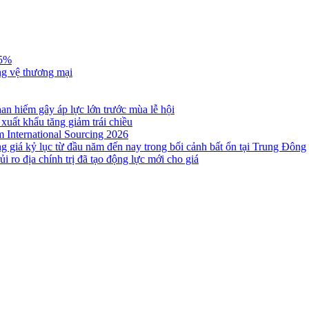
,5%
ng vệ thương mại
n hiếm gây áp lực lớn trước mùa lễ hội
 xuất khẩu tăng giảm trái chiều
m International Sourcing 2026
g giá kỷ lục từ đầu năm đến nay trong bối cảnh bất ổn tại Trung Đông
i ro địa chính trị đã tạo động lực mới cho giá