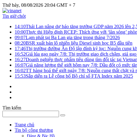
Thứ bảy, 08/08/2026 20:04 GMT + 7
Tin giờ chót
14:10
Thái Lan nâng dự báo tăng trưởng GDP năm 2026 lên 2
10:00
Thực thi Hiệp định RCEP: Thích ứng với ‘làn sóng’ phò
09:07
Lạm phát tại Ba Lan gia tăng trong tháng 7/2026
08:20
BSR xuất bán lô nhiên liệu Diesel sinh học B5 đầu tiên
17:46
Thị trường đường Ấn Độ lập đỉnh kỷ lục: Nguồn cung kha
16:52
Giá lúa gạo ngày 7/8: Thị trường giao dịch chậm, giá gạo
16:27
Doanh nghiệp thực phẩm tiêu dùng tìm đối tác tại Vietna
16:07
Giá năng lượng thế giới hôm nay 7/8: Dầu đốt có mức tăn
16:02
TT hàng hoá thế giới ngày 7/8: Nguồn cung thắt chặt và rủ
15:53
Sắp diễn ra Lễ công bố Bộ chỉ số FTA Index năm 2025
Tìm kiếm
Trang chủ
Tin bộ công thương
Đảng & Bác Hồ