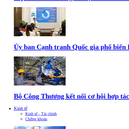
Ủy ban Cạnh tranh Quốc gia phổ biến L
Bộ Công Thương kết nối cơ hội hợp tác
Kinh tế
Kinh tế - Tài chính
Chứng khoán