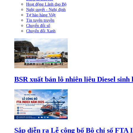
Hoạt động Lãnh đạo Bộ
Nghị quyết - Nghị định
Tự hào hàng Việt
Tin tuyên truyền
Chuyển đổi số
Chuyển đổi Xanh
BSR xuất bán lô nhiên liệu Diesel sinh
Sắp diễn ra Lễ công bố Bộ chỉ số FTA