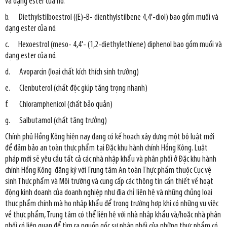
và dạng ester của nó.
b. Diethylstilboestrol ((E)-B- dienthylstilbene 4,4'-diol) bao gồm muối và
dạng ester của nó.
c. Hexoestrol (meso- 4,4'- (1,2-diethylethlene) diphenol bao gồm muối và
dạng ester của nó.
d. Avoparcin (loại chất kích thích sinh trưởng)
e. Clenbuterol (chất độc giúp tăng trọng nhanh)
f. Chloramphenicol (chất bảo quản)
g. Salbutamol (chất tăng trưởng)
Chính phủ Hồng Kông hiện nay đang có kế hoạch xây dựng một bộ luật mới
để đảm bảo an toàn thực phẩm tại Đặc khu hành chính Hồng Kông. Luật
pháp mới sẽ yêu cầu tất cả các nhà nhập khẩu và phân phối ở Đặc khu hành
chính Hồng Kông đăng ký với Trung tâm An toàn Thực phẩm thuộc Cục vệ
sinh Thực phẩm và Môi trường và cung cấp các thông tin cần thiết về hoạt
động kinh doanh của doanh nghiệp như địa chỉ liên hệ và những chủng loại
thực phẩm chính mà họ nhập khẩu để trong trường hợp khi có những vụ việc
về thực phẩm, Trung tâm có thể liên hệ với nhà nhập khẩu và/hoặc nhà phân
phối có liên quan để tìm ra nguồn gốc sự phân phối của những thực phẩm có