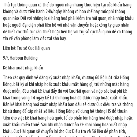
Thủ tục thông quan có thể do người nhận hàng thực hiện tại cửa khẩu hàng
không và được tiến hành 24h/ngày. Không có hạn chế hay mức phí thông
quan nào. Đối với những loại hàng hoá phải kiểm tra hải quan, nhà nhập khẩu
hoặc người đại diện phải liên hệ với nhà vận chuyển hoặc công ty giao nhận
để biết các thủ tục cần thiết hoặc liên hệ với trụ sở cục hải quan để có thông
tin về văn phòng làm việc tại sân bay.
Liên hệ: Trụ sở Cục Hải quan
9/F, Harbour Building
Kê khai xuất nhập khẩu
Theo các quy định về đăng ký xuất nhập khẩu, chương 60 Bộ luật của Hồng
Kông, bất kỳ ai khi nhập hoặc xuất khẩu mặt hàng gì, trừ những mặt hàng
được miễn, đều phải kê khai đầy đủ với Cục Hải quan và nộp các loại phí kê
khai trong vòng 14 ngày kể từ khi hàng hoá đó được nhập hoặc xuất khẩu.
Bản kê khai hàng hoá xuất nhập khẩu ban đầu sẽ được Cục điều tra và thống
kê sử dụng để cập nhật số liệu. Hồng Kông sử dụng hệ thống HS để thuận
tiện cho việc kê khai hàng hoá quốc tế do phần lớn hàng hoá được nhập hoặc
xuất khẩu miễn thuế. Sau khi nhận được bản kê khai hàng hoá xuất nhập
khẩu, Cục Hải quan sẽ chuyển lại cho Cục Điều tra và Số liệu để phân tích,