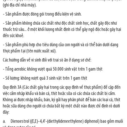
(ghi địa chỉ nhà máy).
- Sản phẩm được đóng gói trong điều kiện vệ sinh.
- Sản phẩm không chứa các chất như độc chất sinh học, chất gây độc như
thuốc trừ sâu... ở một khối lưọng nhất định có thể gây ngộ độc hoặc gây hại
đến sức khoẻ.
- Sản phẩm phù hợp cho tiêu dùng của con người và có thể bán dưới dạng
thực phẩm tại (tên nước xuất xứ).
Các hướng dẫn về vi sinh đối với trai sò ăn ở dạng sơ chế:
- Tổng aerobic: không vượt quá 50.000 sinh vật trên 1 gam thịt
- Số lượng: không vượt quá 3 sinh vật trên 1 gam thịt
Quy định 3A (Các chất gây hại trong các quy định về thực phẩm) đề cập đến
việc cấm nhập khẩu và bán cá, thịt hoặc sữa có các chứa các chất bị cấm.
Không ai được nhập khẩu, bán, ký gửi hay phân phát để bán các loại cá, thịt
hoặc sữa dùng cho người có chứa bất kỳ một chất nào được chỉ định rõ dưới
đây:
a. Dienoestrol ((E,E)-4,4'-(diethylideneethylene) diphenol) bao gồm muối