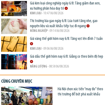
Giá kim loại công nghiệp ngày 6/8: Tăng giảm đan xen,
xu hướng phân hóa duy trì
KIM LOẠI
- 10:47 06/08/2026
Thị trường lúa gạo ngày 6/8: Lúa tươi tăng nhẹ, gạo
nguyên liệu và xuất khẩu tiếp tục đi ngang
NÔNG NGHIỆP
- 09:14 06/08/2026
Giá vàng thế giới hôm nay 6/8: Tăng vọt lên đỉnh 7 tuần
KIM LOẠI
- 09:06 06/08/2026
Giá dầu thế giới hôm nay 6/8: Giằng co theo biên độ hẹp
NĂNG LƯỢNG
- 08:58 06/08/2026
CÙNG CHUYÊN MỤC
Hà Nội chọn xúc tiến “may đo” theo
thị trường để bứt phá xuất khẩu