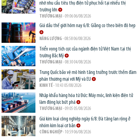
nhờ nhu cầu tiêu thụ điện tử phục hồi tại nhiều thị
trường lớn
THƯƠNG MẠI
- 09:06 06/08/2026
Giá dầu thế giới hôm nay 6/8: Giằng co theo biên độ hẹp
NĂNG LƯỢNG
- 08:58 06/08/2026
Triển vọng tích cực của ngành điện tử Việt Nam tại thị
trường Bắc Mỹ
THƯƠNG MẠI
- 08:30 04/08/2026
Trung Quốc bảo vệ mô hình tăng trưởng trước thềm đàm
phán thương mại với Mỹ và EU
KINH TẾ
- 10:43 05/08/2026
Nhập khẩu hàng hóa từ Đức: Máy móc, linh kiện điện tử
làm động lực bứt phá
THƯƠNG MẠI
- 09:05 05/08/2026
Giá kim loại công nghiệp ngày 6/8: Đà tăng lan rộng ở
nhóm kim loại cơ bản
CÔNG NGHIỆP
- 10:59 06/08/2026