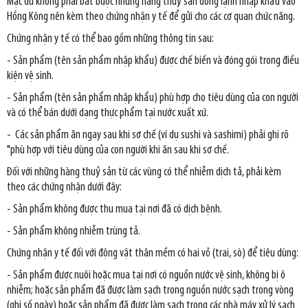
Mặc dù không phải bắt buộc nhưng hàng thuỷ sản đông lạnh nhập khẩu vào
Hồng Kông nên kèm theo chứng nhận y tế để gửi cho các cơ quan chức năng.
Chứng nhận y tế có thể bao gồm những thông tin sau:
- Sản phẩm (tên sản phẩm nhập khẩu) được chế biến và đóng gói trong điều
kiện vệ sinh.
- Sản phẩm (tên sản phẩm nhập khẩu) phù hợp cho tiêu dùng của con người
và có thể bán dưới dạng thực phẩm tại nước xuất xứ.
- Các sản phẩm ăn ngay sau khi sơ chế (ví dụ sushi và sashimi) phải ghi rõ
"phù hợp với tiêu dùng của con người khi ăn sau khi sơ chế.
Đối với những hàng thuỷ sản từ các vùng có thể nhiễm dịch tả, phải kèm
theo các chứng nhận dưới đây:
- Sản phẩm không được thu mua tại nơi đã có dịch bệnh.
- Sản phẩm không nhiễm trùng tả.
Chứng nhận y tế đối với động vật thân mềm có hai vỏ (trai, sò) để tiêu dùng:
- Sản phẩm được nuôi hoặc mua tại nơi có nguồn nước vệ sinh, không bị ô
nhiễm; hoặc sản phẩm đã được làm sạch trong nguồn nước sạch trong vòng
(ghi số ngày) hoặc sản phẩm đã được làm sạch trong các nhà máy xử lý sạch