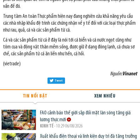
vấn đề đó.
Trung tâm An toàn Thực phẩm hiện nay đang nghiên cứu khả năng yêu cầu
các nhà nhập khẩu đệ trình các chứng nhận về y tế đối với các loại thực phẩm
như rau, quả, cá và các sản phẩm từ cá.
Cá và các sản phẩm từ cá ở đây là nói tới cá biển và cá nước ngọt cũng như
tôm cua và động vật thân mềm sống, được giữ ở dạng đông lạnh, cá chưa sơ
chế, các sản phẩm từ cá ăn liền như hến, cá hồi.
(vietrade)
Nguồn:
Vinanet
Tweet
TIN NỔI BẬT
XEM NHIỀU
FAO cảnh báo thế giới sắp đối mặt làn sóng tăng giá
lương thực mới
KINH TẾ
- 10:29 06/08/2026
Xuất khẩu điện thoại và linh kiện duy trì đà tăng trưởng