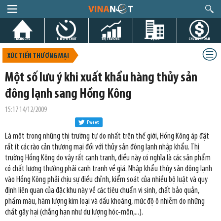
TRANG CHỦ
TIN GIỜ CHÓT
THỊ TRƯỜNG
DỰ ÁN
CHỨNG KHOÁN
XÚC TIẾN THƯƠNG MẠI
Một số lưu ý khi xuất khẩu hàng thủy sản
đông lạnh sang Hồng Kông
15:17 14/12/2009
Tweet
Là một trong những thị trường tự do nhất trên thế giới, Hồng Kông áp đặt
rất ít các rào cản thương mại đối với thủy sản đông lạnh nhập khẩu. Thị
trường Hồng Kông do vậy rất cạnh tranh, điều này có nghĩa là các sản phẩm
có chất lượng thường phải cạnh tranh về giá. Nhập khẩu thủy sản đông lạnh
vào Hồng Kông phải chịu sự điều chỉnh, kiểm soát của nhiều bộ luật và quy
định liên quan của đặc khu này về các tiêu chuẩn vi sinh, chất bảo quản,
phẩm màu, hàm lượng kim loại và dầu khoáng, mức độ ô nhiễm do những
chất gây hại (chẳng hạn như dư lượng hóc-môn,...).