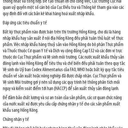
thống nhất và tổng hợp. Để tạo thuận lợi cho công việc, Cục trưởng Cục Hải
quan uỷ quyền một số cán bộ của Cục Điều tra và Thống kê tham gia vào các
quy định đối với các bản kê khai hàng hoá xuất nhập khẩu.
Đáp ứng các tiêu chuẩn y tế
Bất kỳ thực phẩm nào được bán trên thị trường Hồng Kông, cho dù là hàng
nhập khẩu hay sản xuất ở nội địa Hồng Kông đều phải tuân thủ luật về thực
phẩm. Việc nhập khẩu hàng thuỷ sản vào Hồng Kông do bộ phận Thực phẩm
và Thuốc thuộc Cơ quan Y tế và Dịch vụ cộng đồng Cap132 và các đơn vị trực
thuộc do Cục Thực phẩm và Vệ sinh môi trường. Các nước xuất khẩu thủy sản
đông lạnh vào Hồng Kông để tiêu thụ và chế biến đều phải tuân theo quy tắc
Vệ sinh do Uỷ ban Codex Alimentarius của FAO, WHO hoặc bất kỳ quy tắc tiêu
chuẩn về sản xuất hoặc nông nghiệp đã được chấp nhận. Cục Thực phẩm và
Vệ sinh Môi trường gợi ý nên sử dụng các quy trình hệ thống phân tích mối
nguy và kiểm soát điểm tới hạn (HACCP) để sản xuất thủy sản đông lạnh.
Để đảm bảo chất lượng và sự an toàn của sản phẩm, các cơ quan chức năng
của nước xuất xứ được yêu cầu cấp chứng nhận y tế cho các sản phẩm xuất
khẩu sang Hồng Kông.
Chứng nhận y tế