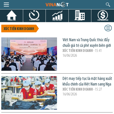
TRANG CHỦ
TIN GIỜ CHÓT
THỊ TRƯỜNG
DỰ ÁN
CHỨNG KHOÁN
XÚC TIẾN KINH DOANH
Việt Nam và Trung Quốc thúc đẩy
chuỗi giá trị cà phê xuyên biên giới
XÚC TIẾN KINH DOANH
- 15:41
16/06/2026
Dệt may tiếp tục là mặt hàng xuất
khẩu chính của Việt Nam sang Nga
XÚC TIẾN KINH DOANH
- 15:27
16/06/2026