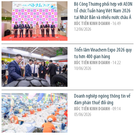
Bộ Công Thương phối hợp với AEON
tổ chức Tuần hàng Việt Nam 2026
tại Nhật Bản và nhiều nước châu Á
XÚC TIẾN KINH DOANH
- 16:49
12/06/2026
Triển lãm Vinachem Expo 2026 quy
tụ hơn 400 gian hàng
XÚC TIẾN KINH DOANH
- 14:22
10/06/2026
Doanh nghiệp ngóng thông tin về
đàm phán thuế đối ứng
XÚC TIẾN KINH DOANH
- 09:14
05/06/2026