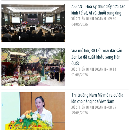
ASEAN - Hoa Kỳ thúc đẩy hợp tác
kinh tế số, AI và chuỗi cung ứng
XÚC TIẾN KINH DOANH
- 09:30
04/06/2026
Vừa mở hội, 30 tấn xoài đặc sản
Sơn La đã xuất khẩu sang Hàn
Quốc
XÚC TIẾN KINH DOANH
- 10:14
01/06/2026
Thị trường Nam Mỹ mở ra dư địa
lớn cho hàng hóa Việt Nam
XÚC TIẾN KINH DOANH
- 08:22
29/05/2026