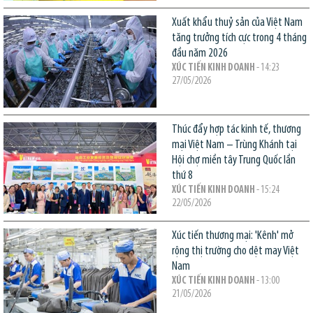
Xuất khẩu thuỷ sản của Việt Nam
tăng trưởng tích cực trong 4 tháng
đầu năm 2026
XÚC TIẾN KINH DOANH
- 14:23
27/05/2026
Thúc đẩy hợp tác kinh tế, thương
mại Việt Nam – Trùng Khánh tại
Hội chợ miền tây Trung Quốc lần
thứ 8
XÚC TIẾN KINH DOANH
- 15:24
22/05/2026
Xúc tiến thương mại: 'Kênh' mở
rộng thị trường cho dệt may Việt
Nam
XÚC TIẾN KINH DOANH
- 13:00
21/05/2026