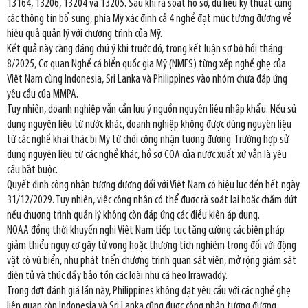
13164, 13206, 13204 và 13205. Sau khi rà soát hồ sơ, dữ liệu kỹ thuật cùng
các thông tin bổ sung, phía Mỹ xác định cả 4 nghề đạt mức tương đương về
hiệu quả quản lý với chương trình của Mỹ.
Kết quả này càng đáng chú ý khi trước đó, trong kết luận sơ bộ hồi tháng
8/2025, Cơ quan Nghề cá biển quốc gia Mỹ (NMFS) từng xếp nghề ghẹ của
Việt Nam cùng Indonesia, Sri Lanka và Philippines vào nhóm chưa đáp ứng
yêu cầu của MMPA.
Tuy nhiên, doanh nghiệp vẫn cần lưu ý nguồn nguyên liệu nhập khẩu. Nếu sử
dụng nguyên liệu từ nước khác, doanh nghiệp không được dùng nguyên liệu
từ các nghề khai thác bị Mỹ từ chối công nhận tương đương. Trường hợp sử
dụng nguyên liệu từ các nghề khác, hồ sơ COA của nước xuất xứ vẫn là yêu
cầu bắt buộc.
Quyết định công nhận tương đương đối với Việt Nam có hiệu lực đến hết ngày
31/12/2029. Tuy nhiên, việc công nhận có thể được rà soát lại hoặc chấm dứt
nếu chương trình quản lý không còn đáp ứng các điều kiện áp dụng.
NOAA đồng thời khuyến nghị Việt Nam tiếp tục tăng cường các biện pháp
giảm thiểu nguy cơ gây tử vong hoặc thương tích nghiêm trọng đối với động
vật có vú biển, như phát triển chương trình quan sát viên, mở rộng giám sát
điện tử và thúc đẩy bảo tồn các loài như cá heo Irrawaddy.
Trong đợt đánh giá lần này, Philippines không đạt yêu cầu với các nghề ghẹ
liên quan còn Indonesia và Sri Lanka cũng được công nhận tương đương.