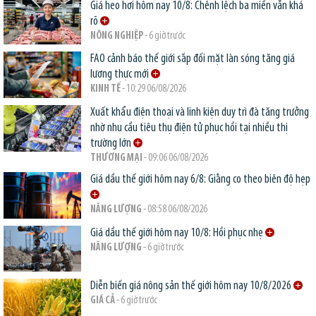
Giá heo hơi hôm nay 10/8: Chênh lệch ba miền vẫn khá
rõ
NÔNG NGHIỆP
- 6 giờ trước
FAO cảnh báo thế giới sắp đối mặt làn sóng tăng giá
lương thực mới
KINH TẾ
- 10:29 06/08/2026
Xuất khẩu điện thoại và linh kiện duy trì đà tăng trưởng
nhờ nhu cầu tiêu thụ điện tử phục hồi tại nhiều thị
trường lớn
THƯƠNG MẠI
- 09:06 06/08/2026
Giá dầu thế giới hôm nay 6/8: Giằng co theo biên độ hẹp
NĂNG LƯỢNG
- 08:58 06/08/2026
Giá dầu thế giới hôm nay 10/8: Hồi phục nhẹ
NĂNG LƯỢNG
- 6 giờ trước
Diễn biến giá nông sản thế giới hôm nay 10/8/2026
GIÁ CẢ
- 6 giờ trước