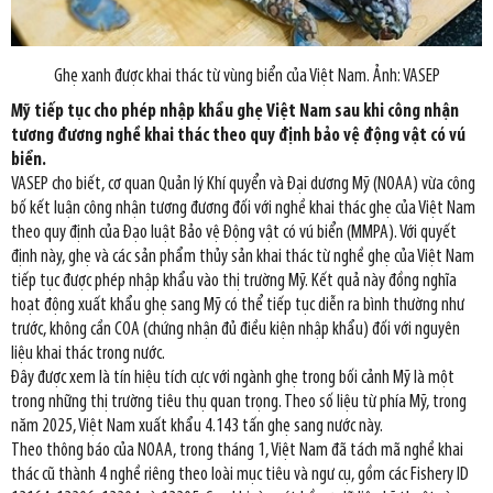
Ghẹ xanh được khai thác từ vùng biển của Việt Nam. Ảnh: VASEP
Mỹ tiếp tục cho phép nhập khẩu ghẹ Việt Nam sau khi công nhận
tương đương nghề khai thác theo quy định bảo vệ động vật có vú
biển.
VASEP cho biết, cơ quan Quản lý Khí quyển và Đại dương Mỹ (NOAA) vừa công
bố kết luận công nhận tương đương đối với nghề khai thác ghẹ của Việt Nam
theo quy định của Đạo luật Bảo vệ Động vật có vú biển (MMPA). Với quyết
định này, ghẹ và các sản phẩm thủy sản khai thác từ nghề ghẹ của Việt Nam
tiếp tục được phép nhập khẩu vào thị trường Mỹ. Kết quả này đồng nghĩa
hoạt động xuất khẩu ghẹ sang Mỹ có thể tiếp tục diễn ra bình thường như
trước, không cần COA (chứng nhận đủ điều kiện nhập khẩu) đối với nguyên
liệu khai thác trong nước.
Đây được xem là tín hiệu tích cực với ngành ghẹ trong bối cảnh Mỹ là một
trong những thị trường tiêu thụ quan trọng. Theo số liệu từ phía Mỹ, trong
năm 2025, Việt Nam xuất khẩu 4.143 tấn ghẹ sang nước này.
Theo thông báo của NOAA, trong tháng 1, Việt Nam đã tách mã nghề khai
thác cũ thành 4 nghề riêng theo loài mục tiêu và ngư cụ, gồm các Fishery ID