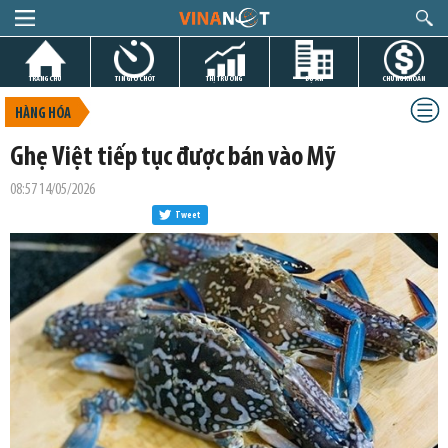
TRANG CHỦ
TIN GIỜ CHÓT
THỊ TRƯỜNG
DỰ ÁN
CHỨNG KHOÁN
HÀNG HÓA
Ghẹ Việt tiếp tục được bán vào Mỹ
08:57 14/05/2026
Tweet