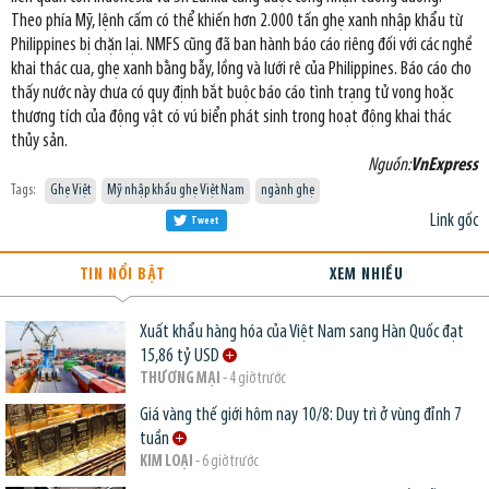
Theo phía Mỹ, lệnh cấm có thể khiến hơn 2.000 tấn ghẹ xanh nhập khẩu từ
Philippines bị chặn lại. NMFS cũng đã ban hành báo cáo riêng đối với các nghề
khai thác cua, ghẹ xanh bằng bẫy, lồng và lưới rê của Philippines. Báo cáo cho
thấy nước này chưa có quy định bắt buộc báo cáo tình trạng tử vong hoặc
thương tích của động vật có vú biển phát sinh trong hoạt động khai thác
thủy sản.
Nguồn:
VnExpress
Tags:
Ghẹ Việt
Mỹ nhập khẩu ghẹ Việt Nam
ngành ghẹ
Link gốc
Tweet
TIN NỔI BẬT
XEM NHIỀU
Xuất khẩu hàng hóa của Việt Nam sang Hàn Quốc đạt
15,86 tỷ USD
THƯƠNG MẠI
- 4 giờ trước
Giá vàng thế giới hôm nay 10/8: Duy trì ở vùng đỉnh 7
tuần
KIM LOẠI
- 6 giờ trước