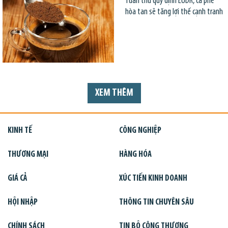
Tuân thủ quy định EUDR, cà phê
hòa tan sẽ tăng lợi thế cạnh tranh
XEM THÊM
KINH TẾ
CÔNG NGHIỆP
THƯƠNG MẠI
HÀNG HÓA
GIÁ CẢ
XÚC TIẾN KINH DOANH
HỘI NHẬP
THÔNG TIN CHUYÊN SÂU
CHÍNH SÁCH
TIN BỘ CÔNG THƯƠNG