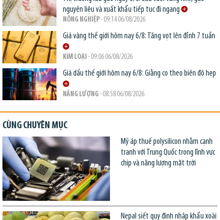
nguyên liệu và xuất khẩu tiếp tục đi ngang
NÔNG NGHIỆP
- 09:14 06/08/2026
Giá vàng thế giới hôm nay 6/8: Tăng vọt lên đỉnh 7 tuần
KIM LOẠI
- 09:06 06/08/2026
Giá dầu thế giới hôm nay 6/8: Giằng co theo biên độ hẹp
NĂNG LƯỢNG
- 08:58 06/08/2026
CÙNG CHUYÊN MỤC
Mỹ áp thuế polysilicon nhằm cạnh
tranh với Trung Quốc trong lĩnh vực
chip và năng lượng mặt trời
Nepal siết quy định nhập khẩu xoài