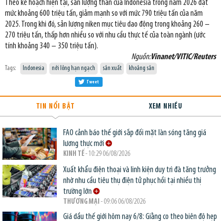
Theo kế hoạch hiện tại, sản lượng than của Indonesia trong năm 2026 đạt
mức khoảng 600 triệu tấn, giảm mạnh so với mức 790 triệu tấn của năm
2025. Trong khi đó, sản lượng niken mục tiêu dao động trong khoảng 260 –
270 triệu tấn, thấp hơn nhiều so với nhu cầu thực tế của toàn ngành (ước
tính khoảng 340 – 350 triệu tấn).
Nguồn:
Vinanet/VITIC/Reuters
Tags:
Indonesia
nới lỏng hạn ngạch
sản xuất
khoảng sản
Tweet
TIN NỔI BẬT
XEM NHIỀU
FAO cảnh báo thế giới sắp đối mặt làn sóng tăng giá
lương thực mới
KINH TẾ
- 10:29 06/08/2026
Xuất khẩu điện thoại và linh kiện duy trì đà tăng trưởng
nhờ nhu cầu tiêu thụ điện tử phục hồi tại nhiều thị
trường lớn
THƯƠNG MẠI
- 09:06 06/08/2026
Giá dầu thế giới hôm nay 6/8: Giằng co theo biên độ hẹp