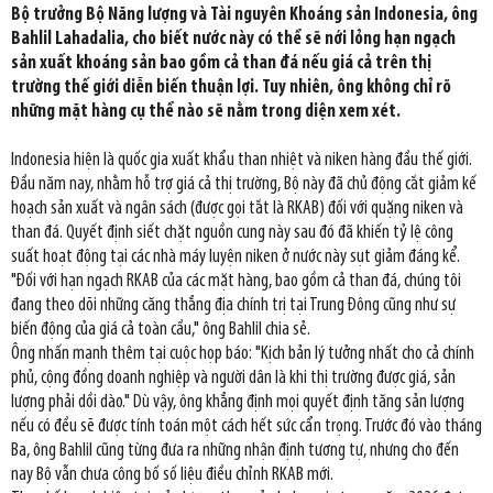
Bộ trưởng Bộ Năng lượng và Tài nguyên Khoáng sản Indonesia, ông
Bahlil Lahadalia, cho biết nước này có thể sẽ nới lỏng hạn ngạch
sản xuất khoáng sản bao gồm cả than đá nếu giá cả trên thị
trường thế giới diễn biến thuận lợi. Tuy nhiên, ông không chỉ rõ
những mặt hàng cụ thể nào sẽ nằm trong diện xem xét.
Indonesia hiện là quốc gia xuất khẩu than nhiệt và niken hàng đầu thế giới.
Đầu năm nay, nhằm hỗ trợ giá cả thị trường, Bộ này đã chủ động cắt giảm kế
hoạch sản xuất và ngân sách (được gọi tắt là RKAB) đối với quặng niken và
than đá. Quyết định siết chặt nguồn cung này sau đó đã khiến tỷ lệ công
suất hoạt động tại các nhà máy luyện niken ở nước này sụt giảm đáng kể.
"Đối với hạn ngạch RKAB của các mặt hàng, bao gồm cả than đá, chúng tôi
đang theo dõi những căng thẳng địa chính trị tại Trung Đông cũng như sự
biến động của giá cả toàn cầu," ông Bahlil chia sẻ.
Ông nhấn mạnh thêm tại cuộc họp báo: "Kịch bản lý tưởng nhất cho cả chính
phủ, cộng đồng doanh nghiệp và người dân là khi thị trường được giá, sản
lượng phải dồi dào." Dù vậy, ông khẳng định mọi quyết định tăng sản lượng
nếu có đều sẽ được tính toán một cách hết sức cẩn trọng. Trước đó vào tháng
Ba, ông Bahlil cũng từng đưa ra những nhận định tương tự, nhưng cho đến
nay Bộ vẫn chưa công bố số liệu điều chỉnh RKAB mới.