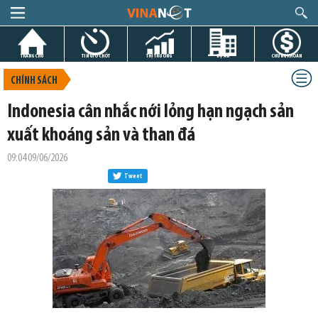
TRANG CHỦ
TIN GIỜ CHÓT
THỊ TRƯỜNG
DỰ ÁN
CHỨNG KHOÁN
CHÍNH SÁCH
Indonesia cân nhắc nới lỏng hạn ngạch sản
xuất khoáng sản và than đá
09:04 09/06/2026
Tweet