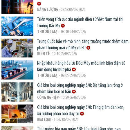
NĂNG LƯỢNG
- 08:58 06/08/2026
Triển vọng tích cực của ngành điện tử Việt Nam tại thị
trường Bắc Mỹ
THƯƠNG MẠI
- 08:30 04/08/2026
Trung Quốc bảo vệ mô hình tăng trưởng trước thềm đàm
phán thương mại với Mỹ và EU
KINH TẾ
- 10:43 05/08/2026
Nhập khẩu hàng hóa từ Đức: Máy móc, linh kiện điện tử
làm động lực bứt phá
THƯƠNG MẠI
- 09:05 05/08/2026
Giá kim loại công nghiệp ngày 6/8: Đà tăng lan rộng ở
nhóm kim loại cơ bản
CÔNG NGHIỆP
- 10:59 06/08/2026
Giá kim loại công nghiệp ngày 6/8: Tăng giảm đan xen,
xu hướng phân hóa duy trì
KIM LOẠI
- 10:47 06/08/2026
Thị trường lúa gạo ngày 6/8: Lúa tươi tăng nhẹ, gạo