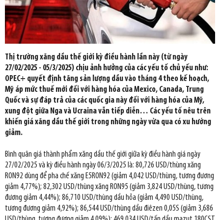
Thị trường xăng dầu thế giới kỳ điều hành lần này (từ ngày
27/02/2025 - 05/3/2025) chịu ảnh hưởng của các yếu tố chủ yếu như:
OPEC+ quyết định tăng sản lượng dầu vào tháng 4 theo kế hoạch,
Mỹ áp mức thuế mới đối với hàng hóa của Mexico, Canada, Trung
Quốc và sự đáp trả của các quốc gia này đối với hàng hóa của Mỹ,
xung đột giữa Nga và Ucraina vẫn tiếp diễn… Các yếu tố nêu trên
khiến giá xăng dầu thế giới trong những ngày vừa qua có xu hướng
giảm.
Bình quân giá thành phẩm xăng dầu thế giới giữa kỳ điều hành giá ngày
27/02/2025 và kỳ điều hành ngày 06/3/2025 là: 80,726 USD/thùng xăng
RON92 dùng để pha chế xăng E5RON92 (giảm 4,042 USD/thùng, tương đương
giảm 4,77%); 82,302 USD/thùng xăng RON95 (giảm 3,824 USD/thùng, tương
đương giảm 4,44%); 86,710 USD/thùng dầu hỏa (giảm 4,490 USD/thùng,
tương đương giảm 4,92%); 86,544 USD/thùng dầu điêzen 0,05S (giảm 3,686
USD/thùng, tương đương giảm 4,09%); 469,034 USD/tấn dầu mazut 180CST