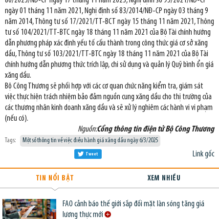
80/2023/NĐ-CP ngày 17 tháng 11 năm 2023, Nghị định số 95/2021/NĐ-CP
ngày 01 tháng 11 năm 2021, Nghị định số 83/2014/NĐ-CP ngày 03 tháng 9
năm 2014, Thông tư số 17/2021/TT-BCT ngày 15 tháng 11 năm 2021, Thông
tư số 104/2021/TT-BTC ngày 18 tháng 11 năm 2021 của Bộ Tài chính hướng
dẫn phương pháp xác định yếu tố cấu thành trong công thức giá cơ sở xăng
dầu, Thông tư số 103/2021/TT-BTC ngày 18 tháng 11 năm 2021 của Bộ Tài
chính hướng dẫn phương thức trích lập, chi sử dụng và quản lý Quỹ bình ổn giá
xăng dầu.
Bộ Công Thương sẽ phối hợp với các cơ quan chức năng kiểm tra, giám sát
việc thực hiện trách nhiệm bảo đảm nguồn cung xăng dầu cho thị trường của
các thương nhân kinh doanh xăng dầu và sẽ xử lý nghiêm các hành vi vi phạm
(nếu có).
Nguồn:
Cổng thông tin điện tử Bộ Công Thương
Tags:
Một số thông tin về việc điều hành giá xăng dầu ngày 6/3/2025
Link gốc
Tweet
TIN NỔI BẬT
XEM NHIỀU
FAO cảnh báo thế giới sắp đối mặt làn sóng tăng giá
lương thực mới