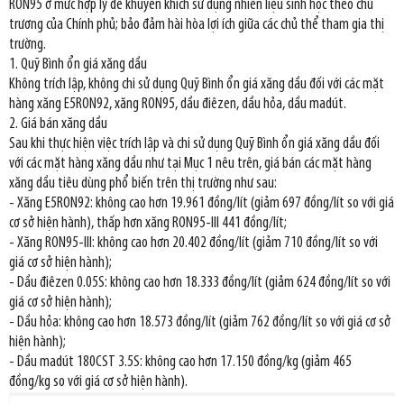
RON95 ở mức hợp lý để khuyến khích sử dụng nhiên liệu sinh học theo chủ
trương của Chính phủ; bảo đảm hài hòa lợi ích giữa các chủ thể tham gia thị
trường.
1. Quỹ Bình ổn giá xăng dầu
Không trích lập, không chi sử dụng Quỹ Bình ổn giá xăng dầu đối với các mặt
hàng xăng E5RON92, xăng RON95, dầu điêzen, dầu hỏa, dầu madút.
2. Giá bán xăng dầu
Sau khi thực hiện việc trích lập và chi sử dụng Quỹ Bình ổn giá xăng dầu đối
với các mặt hàng xăng dầu như tại Mục 1 nêu trên, giá bán các mặt hàng
xăng dầu tiêu dùng phổ biến trên thị trường như sau:
- Xăng E5RON92: không cao hơn 19.961 đồng/lít (giảm 697 đồng/lít so với giá
cơ sở hiện hành), thấp hơn xăng RON95-III 441 đồng/lít;
- Xăng RON95-III: không cao hơn 20.402 đồng/lít (giảm 710 đồng/lít so với
giá cơ sở hiện hành);
- Dầu điêzen 0.05S: không cao hơn 18.333 đồng/lít (giảm 624 đồng/lít so với
giá cơ sở hiện hành);
- Dầu hỏa: không cao hơn 18.573 đồng/lít (giảm 762 đồng/lít so với giá cơ sở
hiện hành);
- Dầu madút 180CST 3.5S: không cao hơn 17.150 đồng/kg (giảm 465
đồng/kg so với giá cơ sở hiện hành).