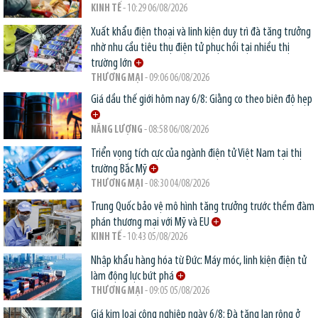
KINH TẾ
- 10:29 06/08/2026
Xuất khẩu điện thoại và linh kiện duy trì đà tăng trưởng
nhờ nhu cầu tiêu thụ điện tử phục hồi tại nhiều thị
trường lớn
THƯƠNG MẠI
- 09:06 06/08/2026
Giá dầu thế giới hôm nay 6/8: Giằng co theo biên độ hẹp
NĂNG LƯỢNG
- 08:58 06/08/2026
Triển vọng tích cực của ngành điện tử Việt Nam tại thị
trường Bắc Mỹ
THƯƠNG MẠI
- 08:30 04/08/2026
Trung Quốc bảo vệ mô hình tăng trưởng trước thềm đàm
phán thương mại với Mỹ và EU
KINH TẾ
- 10:43 05/08/2026
Nhập khẩu hàng hóa từ Đức: Máy móc, linh kiện điện tử
làm động lực bứt phá
THƯƠNG MẠI
- 09:05 05/08/2026
Giá kim loại công nghiệp ngày 6/8: Đà tăng lan rộng ở