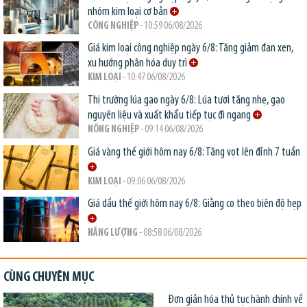
nhóm kim loại cơ bản
CÔNG NGHIỆP
- 10:59 06/08/2026
Giá kim loại công nghiệp ngày 6/8: Tăng giảm đan xen,
xu hướng phân hóa duy trì
KIM LOẠI
- 10:47 06/08/2026
Thị trường lúa gạo ngày 6/8: Lúa tươi tăng nhẹ, gạo
nguyên liệu và xuất khẩu tiếp tục đi ngang
NÔNG NGHIỆP
- 09:14 06/08/2026
Giá vàng thế giới hôm nay 6/8: Tăng vọt lên đỉnh 7 tuần
KIM LOẠI
- 09:06 06/08/2026
Giá dầu thế giới hôm nay 6/8: Giằng co theo biên độ hẹp
NĂNG LƯỢNG
- 08:58 06/08/2026
CÙNG CHUYÊN MỤC
Đơn giản hóa thủ tục hành chính về