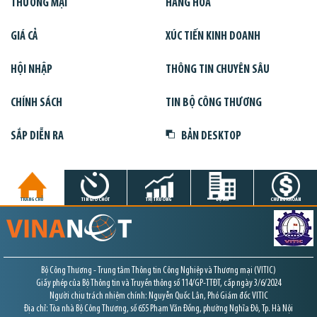
THƯƠNG MẠI
HÀNG HÓA
GIÁ CẢ
XÚC TIẾN KINH DOANH
HỘI NHẬP
THÔNG TIN CHUYÊN SÂU
CHÍNH SÁCH
TIN BỘ CÔNG THƯƠNG
SẮP DIỄN RA
BẢN DESKTOP
TRANG CHỦ
TIN GIỜ CHÓT
THỊ TRƯỜNG
DỰ ÁN
CHỨNG KHOÁN
Bộ Công Thương - Trung tâm Thông tin Công Nghiệp và Thương mại (VITIC)
Giấy phép của Bộ Thông tin và Truyền thông số 114/GP-TTĐT, cấp ngày 3/6/2024
Người chịu trách nhiệm chính: Nguyễn Quốc Lân, Phó Giám đốc VITIC
Địa chỉ: Tòa nhà Bộ Công Thương, số 655 Phạm Văn Đồng, phường Nghĩa Đô, Tp. Hà Nội