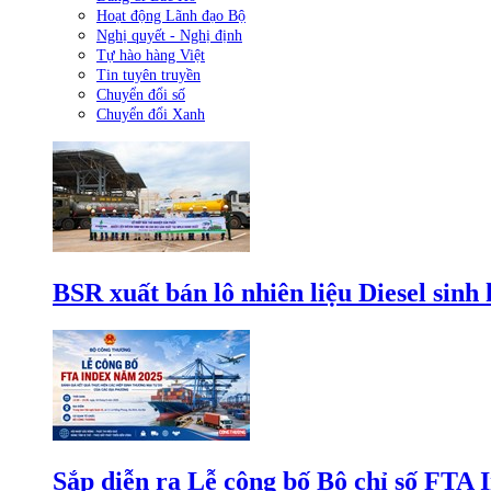
Hoạt động Lãnh đạo Bộ
Nghị quyết - Nghị định
Tự hào hàng Việt
Tin tuyên truyền
Chuyển đổi số
Chuyển đổi Xanh
BSR xuất bán lô nhiên liệu Diesel sinh
Sắp diễn ra Lễ công bố Bộ chỉ số FTA