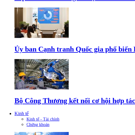
Ủy ban Cạnh tranh Quốc gia phổ biến L
Bộ Công Thương kết nối cơ hội hợp tác
Kinh tế
Kinh tế - Tài chính
Chứng khoán