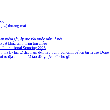
,5%
ng vệ thương mại
n hiếm gây áp lực lớn trước mùa lễ hội
 xuất khẩu tăng giảm trái chiều
m International Sourcing 2026
g giá kỷ lục từ đầu năm đến nay trong bối cảnh bất ổn tại Trung Đông
i ro địa chính trị đã tạo động lực mới cho giá