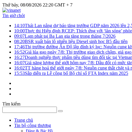
Thứ bảy, 08/08/2026 22:20 GMT + 7
Tin giờ chót
14:10
Thái Lan nâng dự báo tăng trưởng GDP năm 2026 lên 2
10:00
Thực thi Hiệp định RCEP: Thích ứng với ‘làn sóng’ phò
09:07
Lạm phát tại Ba Lan gia tăng trong tháng 7/2026
08:20
BSR xuất bán lô nhiên liệu Diesel sinh học B5 đầu tiên
17:46
Thị trường đường Ấn Độ lập đỉnh kỷ lục: Nguồn cung kha
16:52
Giá lúa gạo ngày 7/8: Thị trường giao dịch chậm, giá gạo
16:27
Doanh nghiệp thực phẩm tiêu dùng tìm đối tác tại Vietna
16:07
Giá năng lượng thế giới hôm nay 7/8: Dầu đốt có mức tăn
16:02
TT hàng hoá thế giới ngày 7/8: Nguồn cung thắt chặt và rủ
15:53
Sắp diễn ra Lễ công bố Bộ chỉ số FTA Index năm 2025
Tìm kiếm
Trang chủ
Tin bộ công thương
Đảng & Bác Hồ