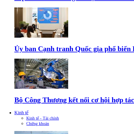
Ủy ban Cạnh tranh Quốc gia phổ biến L
Bộ Công Thương kết nối cơ hội hợp tác
Kinh tế
Kinh tế - Tài chính
Chứng khoán