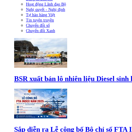
Hoạt động Lãnh đạo Bộ
Nghị quyết - Nghị định
Tự hào hàng Việt
Tin tuyên truyền
Chuyển đổi số
Chuyển đổi Xanh
BSR xuất bán lô nhiên liệu Diesel sinh
Sắp diễn ra Lễ công bố Bộ chỉ số FTA