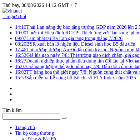
Thứ bảy, 08/08/2026 14:12 GMT + 7
Tin giờ chót
14:10
Thái Lan nâng dự báo tăng trưởng GDP năm 2026 lên 2
10:00
Thực thi Hiệp định RCEP: Thích ứng với ‘làn sóng’ phò
09:07
Lạm phát tại Ba Lan gia tăng trong tháng 7/2026
08:20
BSR xuất bán lô nhiên liệu Diesel sinh học B5 đầu tiên
17:46
Thị trường đường Ấn Độ lập đỉnh kỷ lục: Nguồn cung kha
16:52
Giá lúa gạo ngày 7/8: Thị trường giao dịch chậm, giá gạo
16:27
Doanh nghiệp thực phẩm tiêu dùng tìm đối tác tại Vietna
16:07
Giá năng lượng thế giới hôm nay 7/8: Dầu đốt có mức tăn
16:02
TT hàng hoá thế giới ngày 7/8: Nguồn cung thắt chặt và rủ
15:53
Sắp diễn ra Lễ công bố Bộ chỉ số FTA Index năm 2025
Tìm kiếm
Trang chủ
Tin bộ công thương
Đảng & Bác Hồ