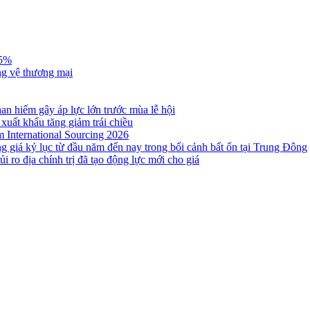
,5%
ng vệ thương mại
n hiếm gây áp lực lớn trước mùa lễ hội
 xuất khẩu tăng giảm trái chiều
m International Sourcing 2026
g giá kỷ lục từ đầu năm đến nay trong bối cảnh bất ổn tại Trung Đông
i ro địa chính trị đã tạo động lực mới cho giá