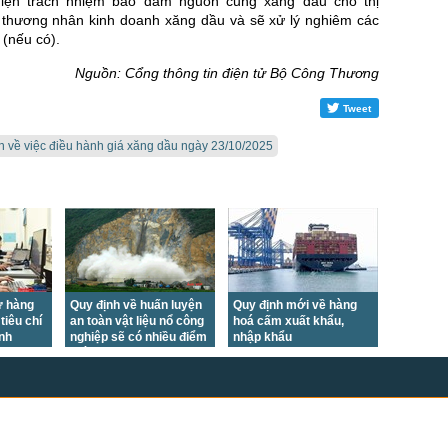
 hiện trách nhiệm bảo đảm nguồn cung xăng dầu cho thị
 thương nhân kinh doanh xăng dầu và sẽ xử lý nghiêm các
 (nếu có).
Nguồn: Cổng thông tin điện tử Bộ Công Thương
Tweet
n về việc điều hành giá xăng dầu ngày 23/10/2025
ứ hàng
Quy định về huấn luyện
Quy định mới về hàng
tiêu chí
an toàn vật liệu nổ công
hoá cấm xuất khẩu,
ịnh
nghiệp sẽ có nhiều điểm
nhập khẩu
mới