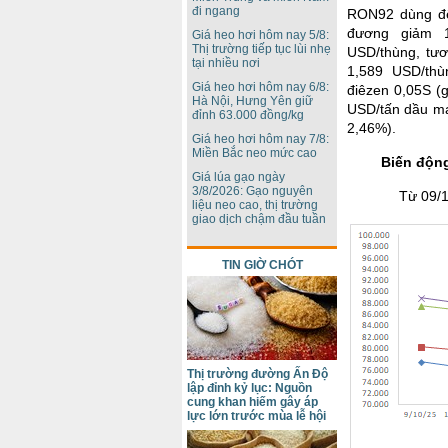
đi ngang
RON92 dùng để
đương giảm 1
Giá heo hơi hôm nay 5/8:
Thị trường tiếp tục lùi nhẹ
USD/thùng, tư
tại nhiều nơi
1,589 USD/thù
Giá heo hơi hôm nay 6/8:
điêzen 0,05S (
Hà Nội, Hưng Yên giữ
USD/tấn dầu ma
đỉnh 63.000 đồng/kg
2,46%).
Giá heo hơi hôm nay 7/8:
Miền Bắc neo mức cao
Biến động
Giá lúa gạo ngày
3/8/2026: Gạo nguyên
Từ 09/1
liệu neo cao, thị trường
giao dịch chậm đầu tuần
TIN GIỜ CHÓT
Thị trường đường Ấn Độ
lập đỉnh kỷ lục: Nguồn
cung khan hiếm gây áp
lực lớn trước mùa lễ hội