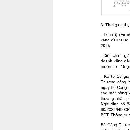
3. Thời gian th
- Trích lập và 
xăng dầu tại M
2025.
- Điều chỉnh g
doanh xăng dầu
muộn hơn 15 gi
- Kể từ 15 gi
Thương công b
ngày Bộ Công Th
các mặt hàng 
thương nhân ph
Nghị định số 8
80/2023/NĐ-CP
BCT, Thông tư 
Bộ Công Thương