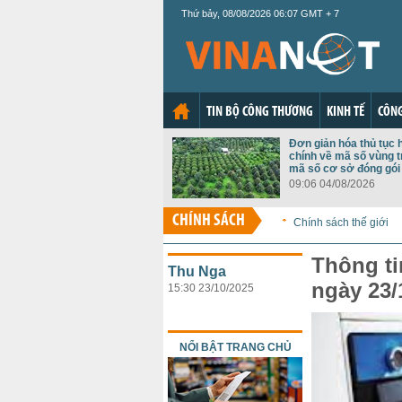
Thứ bảy, 08/08/2026 06:07 GMT + 7
TIN BỘ CÔNG THƯƠNG
KINH TẾ
CÔNG
Đơn giản hóa thủ tục 
chính về mã số vùng t
mã số cơ sở đóng gói
09:06 04/08/2026
CHÍNH SÁCH
Chính sách thế giới
Thông ti
Thu Nga
ngày 23/
15:30 23/10/2025
NỔI BẬT TRANG CHỦ