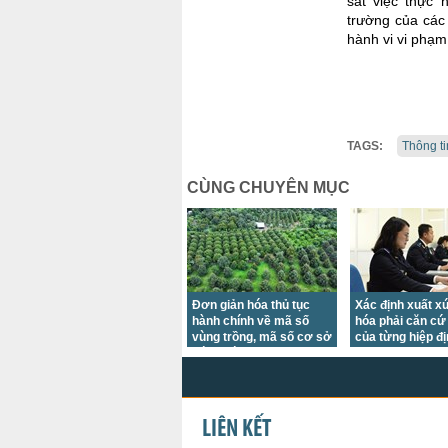
sát việc thực
trường của các
hành vi vi phạm
TAGS:
Thông ti
CÙNG CHUYÊN MỤC
Đơn giản hóa thủ tục
Xác định xuất x
hành chính về mã số
hóa phải căn cứ 
vùng trồng, mã số cơ sở
của từng hiệp đ
đóng gói
thương mại
LIÊN KẾT