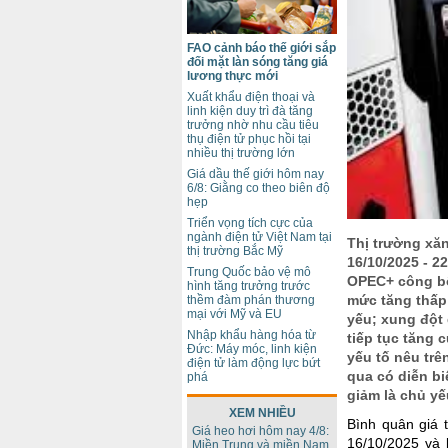
FAO cảnh báo thế giới sắp
đối mặt làn sóng tăng giá
lương thực mới
Xuất khẩu điện thoại và
linh kiện duy trì đà tăng
trưởng nhờ nhu cầu tiêu
thụ điện tử phục hồi tại
nhiều thị trường lớn
Giá dầu thế giới hôm nay
6/8: Giằng co theo biên độ
hẹp
Triển vọng tích cực của
ngành điện tử Việt Nam tại
Thị trường xăn
thị trường Bắc Mỹ
16/10/2025 - 2
Trung Quốc bảo vệ mô
OPEC+ công bố
hình tăng trưởng trước
mức tăng thấp
thềm đàm phán thương
mại với Mỹ và EU
yếu; xung đột 
Nhập khẩu hàng hóa từ
tiếp tục tăng
Đức: Máy móc, linh kiện
yếu tố nêu trê
điện tử làm động lực bứt
qua có diễn b
phá
giảm là chủ yế
XEM NHIỀU
Bình quân giá 
Giá heo hơi hôm nay 4/8:
16/10/2025 và 
Miền Trung và miền Nam