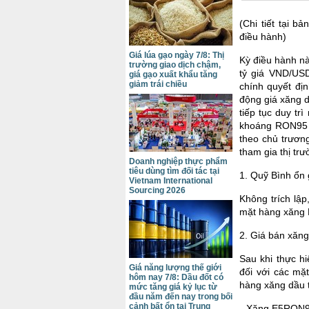
(Chi tiết tại b
điều hành)
Giá lúa gạo ngày 7/8: Thị
Kỳ điều hành nà
trường giao dịch chậm,
tỷ giá VND/USD
giá gạo xuất khẩu tăng
giảm trái chiều
chính quyết đị
động giá xăng d
tiếp tục duy t
khoáng RON95 ở
theo chủ trươn
tham gia thị trư
Doanh nghiệp thực phẩm
tiêu dùng tìm đối tác tại
1. Quỹ Bình ổn 
Vietnam International
Sourcing 2026
Không trích lậ
mặt hàng xăng 
2. Giá bán xăn
Sau khi thực hi
Giá năng lượng thế giới
đối với các mặ
hôm nay 7/8: Dầu đốt có
hàng xăng dầu t
mức tăng giá kỷ lục từ
đầu năm đến nay trong bối
cảnh bất ổn tại Trung
- Xăng E5RON92