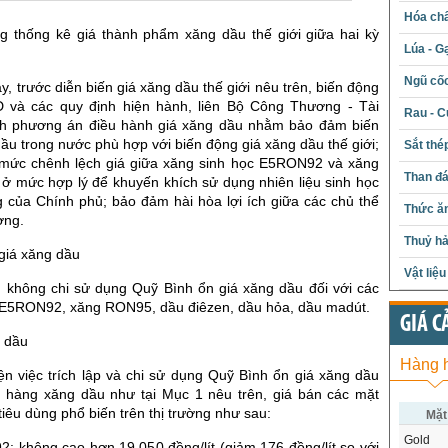
Hóa chấ
ảng thống kê giá thành phẩm xăng dầu thế giới giữa hai kỳ
Lúa - G
Ngũ cố
y, trước diễn biến giá xăng dầu thế giới nêu trên, biến động
 và các quy định hiện hành, liên Bộ Công Thương - Tài
Rau - C
nh phương án điều hành giá xăng dầu nhằm bảo đảm biến
ầu trong nước phù hợp với biến động giá xăng dầu thế giới;
Sắt thé
rì mức chênh lệch giá giữa xăng sinh học E5RON92 và xăng
Than đ
 mức hợp lý để khuyến khích sử dụng nhiên liệu sinh học
g của Chính phủ; bảo đảm hài hòa lợi ích giữa các chủ thể
Thức ăn
ờng.
Thuỷ hả
giá xăng dầu
Vật liệ
p, không chi sử dụng Quỹ Bình ổn giá xăng dầu đối với các
E5RON92, xăng RON95, dầu điêzen, dầu hỏa, dầu madút.
GIÁ C
g dầu
Hàng 
ện việc trích lập và chi sử dụng Quỹ Bình ổn giá xăng dầu
t hàng xăng dầu như tại Mục 1 nêu trên, giá bán các mặt
iêu dùng phổ biến trên thị trường như sau:
Mặt
Gold
: không cao hơn 19.050 đồng/lít (giảm 176 đồng/lít so với