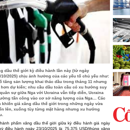
g dầu thế giới kỳ điều hành lần này (từ ngày
2/10/2025) chịu ảnh hưởng của các yếu tố chủ yếu như:
 tăng sản lượng khai thác dầu trong tháng 11 nhưng
 hơn dự kiến; nhu cầu dầu toàn cầu có xu hướng suy
quân sự giữa Nga với Ucraina vẫn tiếp diễn, Ucraina
 cường tấn công vào cơ sở năng lượng của Nga… Các
n khiến giá xăng dầu thế giới trong những ngày vừa
iến lên, xuống tùy từng mặt hàng nhưng xu hướng
u.
thành phẩm xăng dầu thế giới giữa kỳ điều hành giá ngày
kỳ điều hành ngày 23/10/2025 là: 75,375 USD/thùng xăng