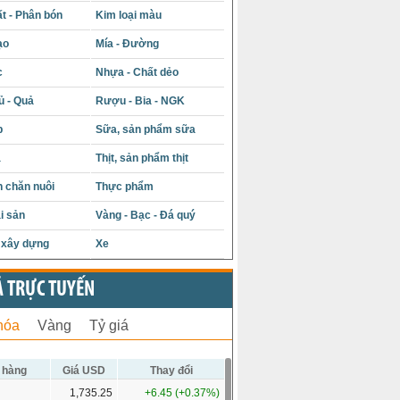
t - Phân bón
Kim loại màu
ạo
Mía - Đường
c
Nhựa - Chất dẻo
ủ - Quả
Rượu - Bia - NGK
p
Sữa, sản phẩm sữa
á
Thịt, sản phẩm thịt
 chăn nuôi
Thực phẩm
i sản
Vàng - Bạc - Đá quý
u xây dựng
Xe
Ả TRỰC TUYẾN
hóa
Vàng
Tỷ giá
 hàng
Giá USD
Thay đổi
1,735.25
+6.45 (+0.37%)