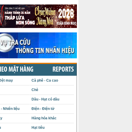
HEO MẶT HÀNG
REPORTS
Dệt may
Cà phê - Ca cao
Chè
Dầu - Hạt có dầu
- Nhiên liệu
Điện - Điện tử
ấy
Hàng hóa khác
u
Hạt tiêu