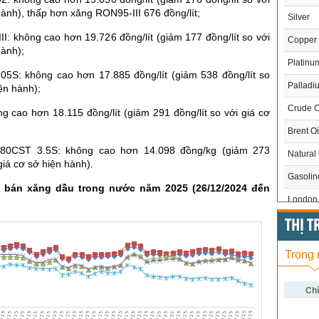
hành), thấp hơn xăng RON95-III 676 đồng/lít;
Silver
I: không cao hơn 19.726 đồng/lít (giảm 177 đồng/lít so với
Copper
hành);
Platinu
.05S: không cao hơn 17.885 đồng/lít (giảm 538 đồng/lít so
Palladi
iện hành);
Crude O
g cao hơn 18.115 đồng/lít (giảm 291 đồng/lít so với giá cơ
Brent Oi
80CST 3.5S: không cao hơn 14.098 đồng/kg (giảm 273
Natural
giá cơ sở hiện hành).
Gasoli
 bán xăng dầu trong nước năm 2025 (26/12/2024 đến
London 
US Whe
THỊ 
US Cor
Trong
US Soy
US Coff
Chỉ
US Sug