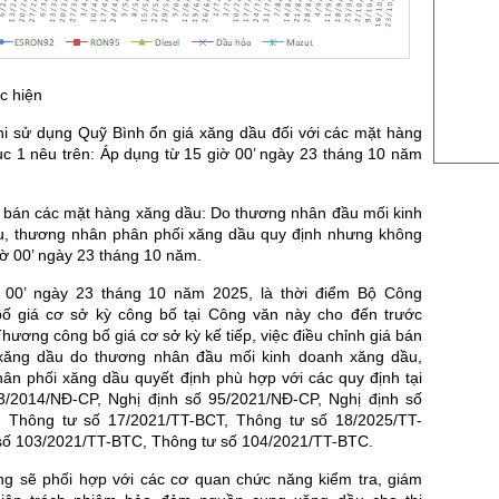
US Cott
London
ực hiện
US Coc
chi sử dụng Quỹ Bình ổn giá xăng dầu đối với các mặt hàng
Rough 
ục 1 nêu trên: Áp dụng từ 15 giờ 00’ ngày 23 tháng 10 năm
Nguồn Fi
iá bán các mặt hàng xăng dầu: Do thương nhân đầu mối kinh
, thương nhân phân phối xăng dầu quy định nhưng không
ờ 00’ ngày 23 tháng 10 năm.
ờ 00’ ngày 23 tháng 10 năm 2025, là thời điểm Bộ Công
ố giá cơ sở kỳ công bố tại Công văn này cho đến trước
ương công bố giá cơ sở kỳ kế tiếp, việc điều chỉnh giá bán
xăng dầu do thương nhân đầu mối kinh doanh xăng dầu,
ân phối xăng dầu quyết định phù hợp với các quy định tại
3/2014/NĐ-CP, Nghị định số 95/2021/NĐ-CP, Nghị định số
, Thông tư số 17/2021/TT-BCT, Thông tư số 18/2025/TT-
số 103/2021/TT-BTC, Thông tư số 104/2021/TT-BTC.
 sẽ phối hợp với các cơ quan chức năng kiểm tra, giám