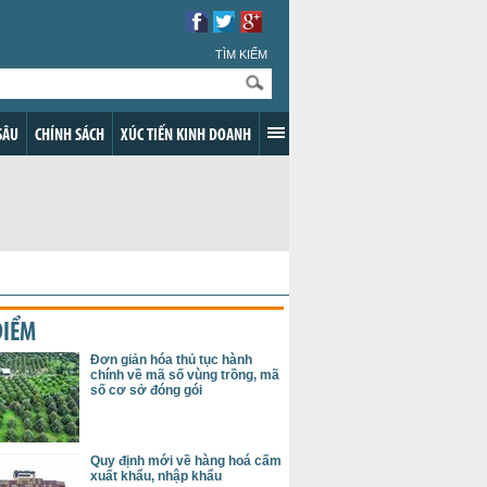
TÌM KIẾM
SÂU
CHÍNH SÁCH
XÚC TIẾN KINH DOANH
ĐIỂM
Đơn giản hóa thủ tục hành
chính về mã số vùng trồng, mã
số cơ sở đóng gói
Quy định mới về hàng hoá cấm
xuất khẩu, nhập khẩu