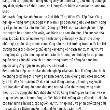
hàng, đầu cơ, ngừng bán hàng không có lý do chính đáng, bán không đúng giá
quy định, vi phạm về chất lượng, đo lường và các hành vi gian lận thương mại
khác.
Kế hoạch cũng giao nhiệm vụ cho Chủ tịch, Tổng Giám đốc: Tập đoàn Công
nghiệp – Năng lượng Quốc gia Việt Nam, Tập đoàn Xăng dầu Việt Nam, Công
ty cổ phần Lọc hóa dầu Bình Sơn, Công ty TNHH Lọc hóa dầu Nghi Sơn tiếp
tục duy trì hoạt động sản xuất, vận hành an toàn, ổn định, liên tục các nhà
máy lọc dầu, khí; tối ưu hóa vận hành trong điều kiện kỹ thuật cho phép
nhằm góp phần tăng nguồn cung xăng dầu cho thị trường trong nước khi thị
trường thế giới biến động; chủ động xây dựng kế hoạch sản xuất, dự trữ và
cung ứng xăng dầu phù hợp với nhu cầu thị trường, có phương án dự phòng
nguồn cung xăng dầu cho thị trường trong nước; chủ động đa dạng hóa
nguồn cung ứng nguyên liệu phục vụ sản xuất…
Bên cạnh đó, tiếp tục chỉ đạo doanh nghiệp, cửa hàng bán lẻ xăng dầu thuộc
hệ thống có kế hoạch, phương án kinh doanh, bán lẻ xăng dầu khoa học, hợp
lý, bố trí đầy đủ nhân lực để duy trì hoạt động bán hàng thường xuyên, liên
tục, bảo đảm đủ nguồn hàng đáp ứng nhu cầu của thị trường trong nước.
Tiếp tục chủ động phối hợp chặt chẽ với Bộ Công Thương, Bộ Tài chính và các
cơ quan liên quan trọng công tác điều hành thị trường xăng dầu; kịp thời báo
cáo tình hình sản xuất, tạo nguồn, dự trữ, nhập khẩu và phân phối xăng dầu
cho các cấp có thẩm quyền chỉ đạo điều hành khi cần thiết.