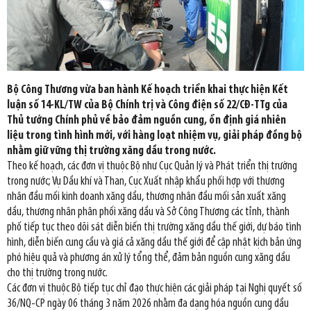
Bộ Công Thương vừa ban hành Kế hoạch triển khai thực hiện Kết
luận số 14-KL/TW của Bộ Chính trị và Công điện số 22/CĐ-TTg của
Thủ tướng Chính phủ về bảo đảm nguồn cung, ổn định giá nhiên
liệu trong tình hình mới, với hàng loạt nhiệm vụ, giải pháp đồng bộ
nhằm giữ vững thị trường xăng dầu trong nước.
Theo kế hoạch, các đơn vị thuộc Bộ như Cục Quản lý và Phát triển thị trường
trong nước; Vụ Dầu khí và Than, Cục Xuất nhập khẩu phối hợp với thương
nhân đầu mối kinh doanh xăng dầu, thương nhân đầu mối sản xuất xăng
dầu, thương nhân phân phối xăng dầu và Sở Công Thương các tỉnh, thành
phố tiếp tục theo dõi sát diễn biến thị trường xăng dầu thế giới, dự báo tình
hình, diễn biến cung cầu và giá cả xăng dầu thế giới để cập nhật kịch bản ứng
phó hiệu quả và phương án xử lý tổng thể, đảm bản nguồn cung xăng dầu
cho thị trường trong nước.
Các đơn vị thuộc Bộ tiếp tục chỉ đạo thực hiện các giải pháp tại Nghị quyết số
36/NQ-CP ngày 06 tháng 3 năm 2026 nhằm đa dạng hóa nguồn cung dầu