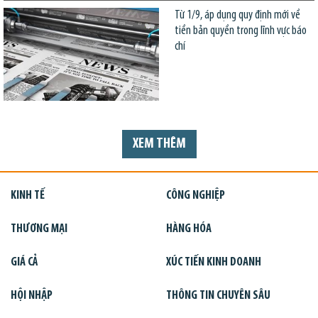
Từ 1/9, áp dụng quy định mới về
tiền bản quyền trong lĩnh vực báo
chí
XEM THÊM
KINH TẾ
CÔNG NGHIỆP
THƯƠNG MẠI
HÀNG HÓA
GIÁ CẢ
XÚC TIẾN KINH DOANH
HỘI NHẬP
THÔNG TIN CHUYÊN SÂU