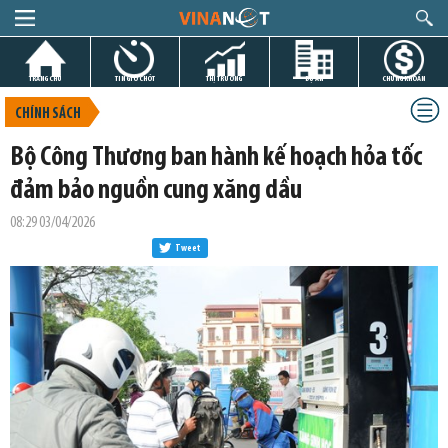
TRANG CHỦ
TIN GIỜ CHÓT
THỊ TRƯỜNG
DỰ ÁN
CHỨNG KHOÁN
CHÍNH SÁCH
Bộ Công Thương ban hành kế hoạch hỏa tốc
đảm bảo nguồn cung xăng dầu
08:29 03/04/2026
Tweet