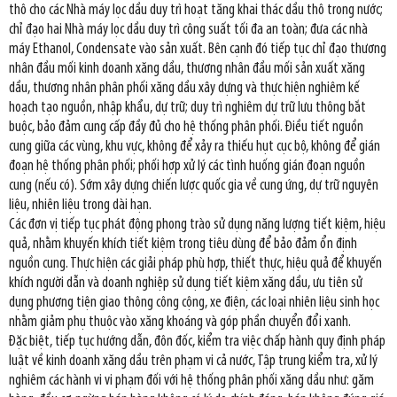
thô cho các Nhà máy lọc dầu duy trì hoạt tăng khai thác dầu thô trong nước;
chỉ đạo hai Nhà máy lọc dầu duy trì công suất tối đa an toàn; đưa các nhà
máy Ethanol, Condensate vào sản xuất. Bên cạnh đó tiếp tục chỉ đạo thương
nhân đầu mối kinh doanh xăng dầu, thương nhân đầu mối sản xuất xăng
dầu, thương nhân phân phối xăng dầu xây dựng và thực hiện nghiêm kế
hoạch tạo nguồn, nhập khẩu, dự trữ; duy trì nghiêm dự trữ lưu thông bắt
buộc, bảo đảm cung cấp đầy đủ cho hệ thống phân phối. Điều tiết nguồn
cung giữa các vùng, khu vực, không để xảy ra thiếu hụt cục bộ, không để gián
đoạn hệ thống phân phối; phối hợp xử lý các tình huống gián đoạn nguồn
cung (nếu có). Sớm xây dựng chiến lược quốc gia về cung ứng, dự trữ nguyên
liệu, nhiên liệu trong dài hạn.
Các đơn vị tiếp tục phát động phong trào sử dụng năng lượng tiết kiệm, hiệu
quả, nhằm khuyến khích tiết kiệm trong tiêu dùng để bảo đảm ổn định
nguồn cung. Thực hiện các giải pháp phù hợp, thiết thực, hiệu quả để khuyến
khích người dẫn và doanh nghiệp sử dụng tiết kiệm xăng dầu, ưu tiên sử
dụng phương tiện giao thông công cộng, xe điện, các loại nhiên liệu sinh học
nhằm giảm phụ thuộc vào xăng khoáng và góp phần chuyển đổi xanh.
Đặc biệt, tiếp tục hướng dẫn, đôn đốc, kiểm tra việc chấp hành quy định pháp
luật về kinh doanh xăng dầu trên phạm vi cả nước, Tập trung kiểm tra, xử lý
nghiêm các hành vi vi phạm đối với hệ thống phân phối xăng dầu như: găm