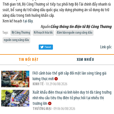
Thời gian tới, Bộ Công Thương sẽ tiếp tục phối hợp Bộ Tài chính đẩy nhanh rà
soát, bổ sung dự trữ xăng dầu quốc gia; xây dựng phương án sử dụng dự trữ
xăng dầu trong tình huống khẩn cấp.
Xem kế hoạch
tại đây
.
Nguồn:
Cổng thông tin điện tử Bộ Công Thương
Tags:
Bộ Công Thương
Kế hoạch hỏa tốc
đảm bảo nguồn cung xăng dầu
nguồn cung xăng dầu
Link gốc
Tweet
TIN NỔI BẬT
XEM NHIỀU
FAO cảnh báo thế giới sắp đối mặt làn sóng tăng giá
lương thực mới
KINH TẾ
- 10:29 06/08/2026
Xuất khẩu điện thoại và linh kiện duy trì đà tăng trưởng
nhờ nhu cầu tiêu thụ điện tử phục hồi tại nhiều thị
trường lớn
THƯƠNG MẠI
- 09:06 06/08/2026