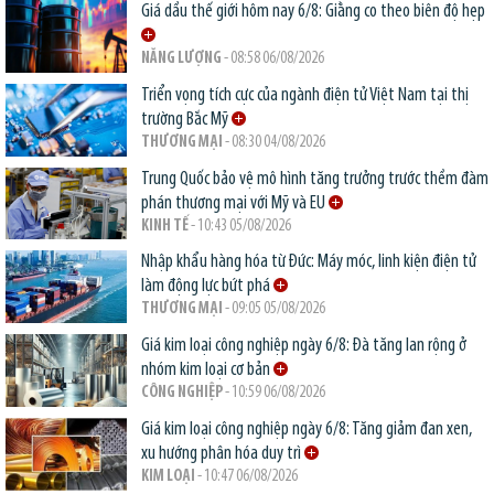
Giá dầu thế giới hôm nay 6/8: Giằng co theo biên độ hẹp
NĂNG LƯỢNG
- 08:58 06/08/2026
Triển vọng tích cực của ngành điện tử Việt Nam tại thị
trường Bắc Mỹ
THƯƠNG MẠI
- 08:30 04/08/2026
Trung Quốc bảo vệ mô hình tăng trưởng trước thềm đàm
phán thương mại với Mỹ và EU
KINH TẾ
- 10:43 05/08/2026
Nhập khẩu hàng hóa từ Đức: Máy móc, linh kiện điện tử
làm động lực bứt phá
THƯƠNG MẠI
- 09:05 05/08/2026
Giá kim loại công nghiệp ngày 6/8: Đà tăng lan rộng ở
nhóm kim loại cơ bản
CÔNG NGHIỆP
- 10:59 06/08/2026
Giá kim loại công nghiệp ngày 6/8: Tăng giảm đan xen,
xu hướng phân hóa duy trì
KIM LOẠI
- 10:47 06/08/2026