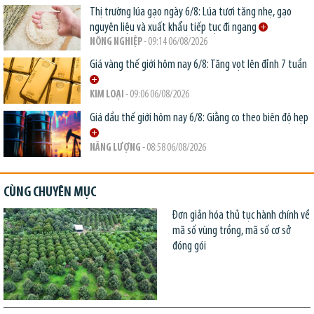
Thị trường lúa gạo ngày 6/8: Lúa tươi tăng nhẹ, gạo
nguyên liệu và xuất khẩu tiếp tục đi ngang
NÔNG NGHIỆP
- 09:14 06/08/2026
Giá vàng thế giới hôm nay 6/8: Tăng vọt lên đỉnh 7 tuần
KIM LOẠI
- 09:06 06/08/2026
Giá dầu thế giới hôm nay 6/8: Giằng co theo biên độ hẹp
NĂNG LƯỢNG
- 08:58 06/08/2026
CÙNG CHUYÊN MỤC
Đơn giản hóa thủ tục hành chính về
mã số vùng trồng, mã số cơ sở
đóng gói