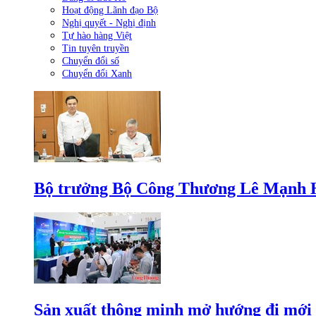
Hoạt động Lãnh đạo Bộ
Nghị quyết - Nghị định
Tự hào hàng Việt
Tin tuyên truyền
Chuyển đổi số
Chuyển đổi Xanh
Bộ trưởng Bộ Công Thương Lê Mạnh Hùn
Sản xuất thông minh mở hướng đi mới 