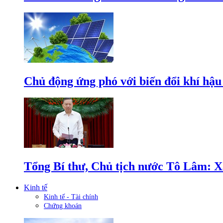
Chủ động ứng phó với biến đổi khí hậu
Tổng Bí thư, Chủ tịch nước Tô Lâm: Xâ
Kinh tế
Kinh tế - Tài chính
Chứng khoán