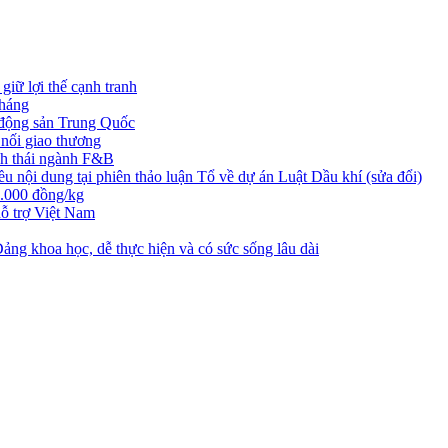
iữ lợi thế cạnh tranh
tháng
t động sản Trung Quốc
nối giao thương
nh thái ngành F&B
nội dung tại phiên thảo luận Tổ về dự án Luật Dầu khí (sửa đổi)
3.000 đồng/kg
ỗ trợ Việt Nam
ng khoa học, dễ thực hiện và có sức sống lâu dài