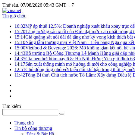
Thứ sáu, 07/08/2026 05:43 GMT + 7
Tin giờ chót
16:32
Mỹ áp thuế 12,5%: Doanh nghiệp xuất khẩu xoay trục để g
15:20
Tăng trưởng sản xuất của Đức đạt mức cao nhất trong 4 
15:14
Giá quặng sắt nối dài đà tăng nhờ kỳ vọng kích thích bấ
15:10
Nâng tầm thương mại Việt Nam - Liên bang Nga qua kết 
15:00
Vietfood & Beverage 2026: Mở không gian kết nối hệ si
14:43
Bộ trưởng Bộ Công Thương Lê Mạnh Hùng giải đáp nhiều 
14:35
Giá heo hơi hôm nay 6.8: Hà Nội, Hưng Yên giữ đỉnh 6
14:17
Sản xuất thông minh mở hướng đi mới cho công nghiệp h
12:51
Chủ động ứng phó với biến đổi khí hậu trong thời kỳ mới
11:42
Tổng Bí thư, Chủ tịch nước Tô Lâm: Xây dựng Điều lệ Đả
Tìm kiếm
Trang chủ
Tin bộ công thương
Đảng & Bác Hồ