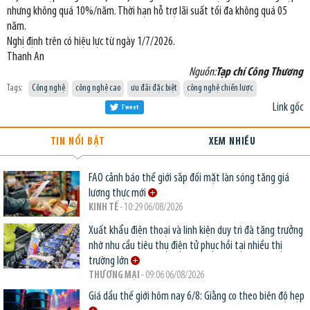
nhưng không quá 10%/năm. Thời hạn hỗ trợ lãi suất tối đa không quá 05
năm.
Nghị định trên có hiệu lực từ ngày 1/7/2026.
Thanh An
Nguồn:
Tạp chí Công Thương
Tags:
Công nghệ
công nghệ cao
ưu đãi đặc biệt
công nghệ chiến lược
Link gốc
Tweet
TIN NỔI BẬT
XEM NHIỀU
FAO cảnh báo thế giới sắp đối mặt làn sóng tăng giá
lương thực mới
KINH TẾ
- 10:29 06/08/2026
Xuất khẩu điện thoại và linh kiện duy trì đà tăng trưởng
nhờ nhu cầu tiêu thụ điện tử phục hồi tại nhiều thị
trường lớn
THƯƠNG MẠI
- 09:06 06/08/2026
Giá dầu thế giới hôm nay 6/8: Giằng co theo biên độ hẹp