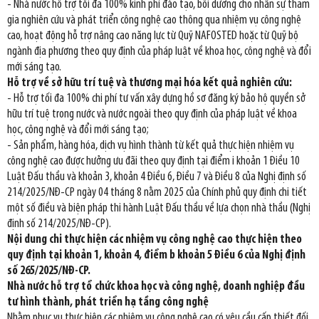
- Nhà nước hỗ trợ tối đa 100% kinh phí đào tạo, bồi dưỡng cho nhân sự tham
gia nghiên cứu và phát triển công nghệ cao thông qua nhiệm vụ công nghệ
cao, hoạt động hỗ trợ nâng cao năng lực từ Quỹ NAFOSTED hoặc từ Quỹ bộ
ngành địa phương theo quy định của pháp luật về khoa học, công nghệ và đổi
mới sáng tạo.
Hỗ trợ về sở hữu trí tuệ và thương mại hóa kết quả nghiên cứu:
- Hỗ trợ tối đa 100% chi phí tư vấn xây dựng hồ sơ đăng ký bảo hộ quyền sở
hữu trí tuệ trong nước và nước ngoài theo quy định của pháp luật về khoa
học, công nghệ và đổi mới sáng tạo;
- Sản phẩm, hàng hóa, dịch vụ hình thành từ kết quả thực hiện nhiệm vụ
công nghệ cao được hưởng ưu đãi theo quy định tại điểm i khoản 1 Điều 10
Luật Đấu thầu và khoản 3, khoản 4 Điều 6, Điều 7 và Điều 8 của Nghị định số
214/2025/NĐ-CP ngày 04 tháng 8 nằm 2025 của Chính phủ quy định chi tiết
một số điều và biện pháp thi hành Luật Đấu thầu về lựa chọn nhà thầu (Nghị
định số 214/2025/NĐ-CP).
Nội dung chi thực hiện các nhiệm vụ công nghệ cao thực hiện theo
quy định tại khoản 1, khoản 4, điểm b khoản 5 Điều 6 của Nghị định
số 265/2025/NĐ-CP.
Nhà nước hỗ trợ tổ chức khoa học và công nghệ, doanh nghiệp đầu
tư hình thành, phát triển hạ tầng công nghệ
Nhằm phục vụ thực hiện các nhiệm vụ công nghệ cao có yêu cầu cấp thiết đối