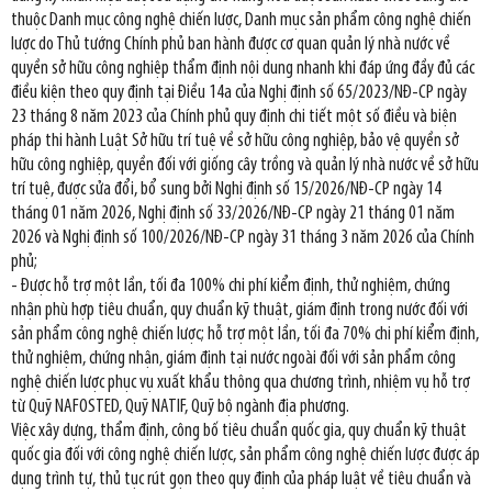
thuộc Danh mục công nghệ chiến lược, Danh mục sản phẩm công nghệ chiến
lược do Thủ tướng Chính phủ ban hành được cơ quan quản lý nhà nước về
quyền sở hữu công nghiệp thẩm định nội dung nhanh khi đáp ứng đầy đủ các
điều kiện theo quy định tại Điều 14a của Nghị định số 65/2023/NĐ-CP ngày
23 tháng 8 năm 2023 của Chính phủ quy định chi tiết một số điều và biện
pháp thi hành Luật Sở hữu trí tuệ về sở hữu công nghiệp, bảo vệ quyền sở
hữu công nghiệp, quyền đối với giống cây trồng và quản lý nhà nước về sở hữu
trí tuệ, được sửa đổi, bổ sung bởi Nghị định số 15/2026/NĐ-CP ngày 14
tháng 01 năm 2026, Nghị định số 33/2026/NĐ-CP ngày 21 tháng 01 năm
2026 và Nghị định số 100/2026/NĐ-CP ngày 31 tháng 3 năm 2026 của Chính
phủ;
- Được hỗ trợ một lần, tối đa 100% chi phí kiểm định, thử nghiệm, chứng
nhận phù hợp tiêu chuẩn, quy chuẩn kỹ thuật, giám định trong nước đối với
sản phẩm công nghệ chiến lược; hỗ trợ một lần, tối đa 70% chi phí kiểm định,
thử nghiệm, chứng nhận, giám định tại nước ngoài đối với sản phẩm công
nghệ chiến lược phục vụ xuất khẩu thông qua chương trình, nhiệm vụ hỗ trợ
từ Quỹ NAFOSTED, Quỹ NATIF, Quỹ bộ ngành địa phương.
Việc xây dựng, thẩm định, công bố tiêu chuẩn quốc gia, quy chuẩn kỹ thuật
quốc gia đối với công nghệ chiến lược, sản phẩm công nghệ chiến lược được áp
dụng trình tự, thủ tục rút gọn theo quy định của pháp luật về tiêu chuẩn và