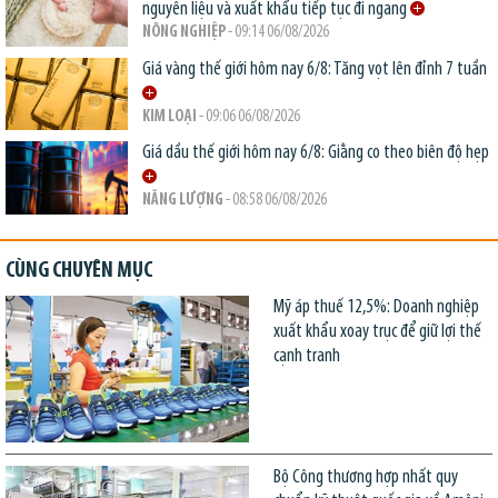
nguyên liệu và xuất khẩu tiếp tục đi ngang
NÔNG NGHIỆP
- 09:14 06/08/2026
Giá vàng thế giới hôm nay 6/8: Tăng vọt lên đỉnh 7 tuần
KIM LOẠI
- 09:06 06/08/2026
Giá dầu thế giới hôm nay 6/8: Giằng co theo biên độ hẹp
NĂNG LƯỢNG
- 08:58 06/08/2026
CÙNG CHUYÊN MỤC
Mỹ áp thuế 12,5%: Doanh nghiệp
xuất khẩu xoay trục để giữ lợi thế
cạnh tranh
Bộ Công thương hợp nhất quy