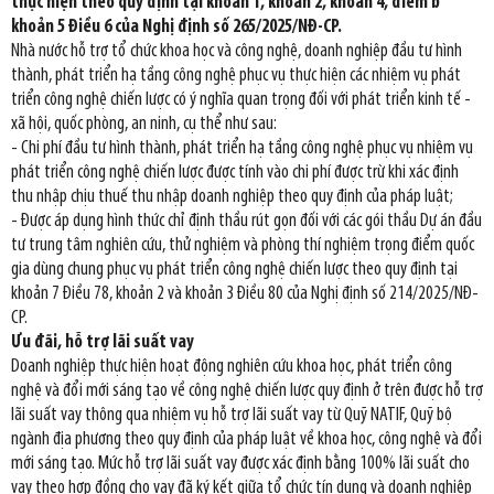
thực hiện theo quy định tại khoản 1, khoản 2, khoản 4, điểm b
khoản 5 Điều 6 của Nghị định số 265/2025/NĐ-CP.
Nhà nước hỗ trợ tổ chức khoa học và công nghệ, doanh nghiệp đầu tư hình
thành, phát triển hạ tầng công nghệ phục vụ thực hiện các nhiệm vụ phát
triển công nghệ chiến lược có ý nghĩa quan trọng đối với phát triển kinh tế -
xã hội, quốc phòng, an ninh, cụ thể như sau:
- Chi phí đầu tư hình thành, phát triển hạ tầng công nghệ phục vụ nhiệm vụ
phát triển công nghệ chiến lược được tính vào chi phí được trừ khi xác định
thu nhập chịu thuế thu nhập doanh nghiệp theo quy định của pháp luật;
- Được áp dụng hình thức chỉ định thầu rút gọn đối với các gói thầu Dự án đầu
tư trung tâm nghiên cứu, thử nghiệm và phòng thí nghiệm trọng điểm quốc
gia dùng chung phục vụ phát triển công nghệ chiến lược theo quy định tại
khoản 7 Điều 78, khoản 2 và khoản 3 Điều 80 của Nghị định số 214/2025/NĐ-
CP.
Ưu đãi, hỗ trợ lãi suất vay
Doanh nghiệp thực hiện hoạt động nghiên cứu khoa học, phát triển công
nghệ và đổi mới sáng tạo về công nghệ chiến lược quy định ở trên được hỗ trợ
lãi suất vay thông qua nhiệm vụ hỗ trợ lãi suất vay từ Quỹ NATIF, Quỹ bộ
ngành địa phương theo quy định của pháp luật về khoa học, công nghệ và đổi
mới sáng tạo. Mức hỗ trợ lãi suất vay được xác định bằng 100% lãi suất cho
vay theo hợp đồng cho vay đã ký kết giữa tổ chức tín dụng và doanh nghiệp