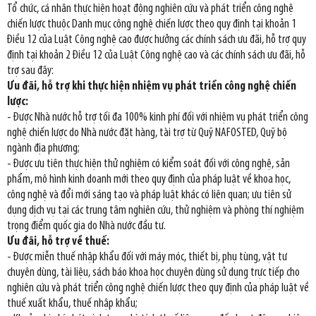
Tổ chức, cá nhân thực hiện hoạt động nghiên cứu và phát triển công nghệ
chiến lược thuộc Danh mục công nghệ chiến lược theo quy định tại khoản 1
Điều 12 của Luật Công nghệ cao được hưởng các chính sách ưu đãi, hỗ trợ quy
định tại khoản 2 Điều 12 của Luật Công nghệ cao và các chính sách ưu đãi, hỗ
trợ sau đây:
Ưu đãi, hỗ trợ khi thực hiện nhiệm vụ phát triển công nghệ chiến
lược:
- Được Nhà nước hỗ trợ tối đa 100% kinh phí đối với nhiệm vụ phát triển công
nghệ chiến lược do Nhà nước đặt hàng, tài trợ từ Quỹ NAFOSTED, Quỹ bộ
ngành địa phương;
- Được ưu tiên thực hiện thử nghiệm có kiểm soát đối với công nghệ, sản
phẩm, mô hình kinh doanh mới theo quy định của pháp luật về khoa học,
công nghệ và đổi mới sáng tạo và pháp luật khác có liên quan; ưu tiên sử
dụng dịch vụ tại các trung tâm nghiên cứu, thử nghiệm và phòng thí nghiệm
trọng điểm quốc gia do Nhà nước đầu tư.
Ưu đãi, hỗ trợ về thuế:
- Được miễn thuế nhập khẩu đối với máy móc, thiết bị, phụ tùng, vật tư
chuyên dùng, tài liệu, sách báo khoa học chuyên dùng sử dụng trực tiếp cho
nghiên cứu và phát triển công nghệ chiến lược theo quy định của pháp luật về
thuế xuất khẩu, thuế nhập khẩu;