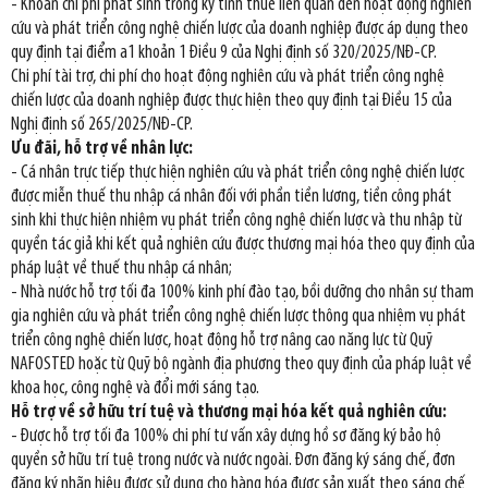
- Khoản chi phí phát sinh trong kỳ tính thuế liên quan đến hoạt động nghiên
cứu và phát triển công nghệ chiến lược của doanh nghiệp được áp dụng theo
quy định tại điểm a1 khoản 1 Điều 9 của Nghị định số 320/2025/NĐ-CP.
Chi phí tài trợ, chi phí cho hoạt động nghiên cứu và phát triển công nghệ
chiến lược của doanh nghiệp được thực hiện theo quy định tại Điều 15 của
Nghị định số 265/2025/NĐ-CP.
Ưu đãi, hỗ trợ về nhân lực:
- Cá nhân trực tiếp thực hiện nghiên cứu và phát triển công nghệ chiến lược
được miễn thuế thu nhập cá nhân đối với phần tiền lương, tiền công phát
sinh khi thực hiện nhiệm vụ phát triển công nghệ chiến lược và thu nhập từ
quyền tác giả khi kết quả nghiên cứu được thương mại hóa theo quy định của
pháp luật về thuế thu nhập cá nhân;
- Nhà nước hỗ trợ tối đa 100% kinh phí đào tạo, bồi dưỡng cho nhân sự tham
gia nghiên cứu và phát triển công nghệ chiến lược thông qua nhiệm vụ phát
triển công nghệ chiến lược, hoạt động hỗ trợ nâng cao năng lực từ Quỹ
NAFOSTED hoặc từ Quỹ bộ ngành địa phương theo quy định của pháp luật về
khoa học, công nghệ và đổi mới sáng tạo.
Hỗ trợ về sở hữu trí tuệ và thương mại hóa kết quả nghiên cứu:
- Được hỗ trợ tối đa 100% chi phí tư vấn xây dựng hồ sơ đăng ký bảo hộ
quyền sở hữu trí tuệ trong nước và nước ngoài. Đơn đăng ký sáng chế, đơn
đăng ký nhãn hiệu được sử dụng cho hàng hóa được sản xuất theo sáng chế