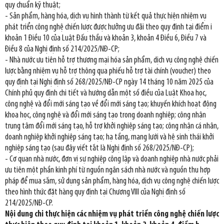
quy chuẩn kỹ thuật;
- Sản phẩm, hàng hóa, dịch vụ hình thành từ kết quả thực hiện nhiệm vụ
phát triển công nghệ chiến lược được hưởng ưu đãi theo quy định tại điểm i
khoản 1 Điều 10 của Luật Đấu thầu và khoản 3, khoản 4 Điều 6, Điều 7 và
Điều 8 của Nghị định số 214/2025/NĐ-CP;
- Nhà nước ưu tiên hỗ trợ thương mại hóa sản phẩm, dịch vụ công nghệ chiến
lược bằng nhiệm vụ hỗ trợ thông qua phiếu hỗ trợ tài chính (voucher) theo
quy định tại Nghị định số 268/2025/NĐ-CP ngày 14 tháng 10 năm 2025 của
Chính phủ quy định chi tiết và hướng dẫn một số điều của Luật Khoa học,
công nghệ và đổi mới sáng tạo về đổi mới sáng tạo; khuyến khích hoạt động
khoa học, công nghệ và đổi mới sáng tạo trong doanh nghiệp; công nhận
trung tâm đổi mới sáng tạo, hỗ trợ khởi nghiệp sáng tạo; công nhận cá nhân,
doanh nghiệp khởi nghiệp sáng tạo; hạ tầng, mạng lưới và hệ sinh thái khởi
nghiệp sáng tạo (sau đây viết tắt là Nghị định số 268/2025/NĐ-CP);
- Cơ quan nhà nước, đơn vị sự nghiệp công lập và doanh nghiệp nhà nước phải
ưu tiên một phần kinh phí từ nguồn ngân sách nhà nước và nguồn thu hợp
pháp để mua sắm, sử dụng sản phẩm, hàng hóa, dịch vụ công nghệ chiến lược
theo hình thức đặt hàng quy định tại Chương VIII của Nghị định số
214/2025/NĐ-CP.
Nội dung chi thực hiện các nhiệm vụ phát triển công nghệ chiến lược