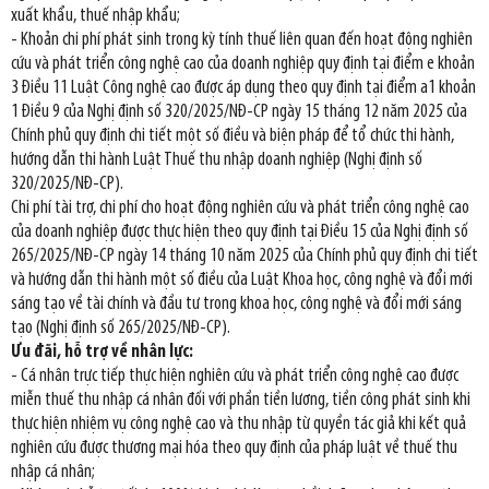
xuất khẩu, thuế nhập khẩu;
- Khoản chi phí phát sinh trong kỳ tính thuế liên quan đến hoạt động nghiên
cứu và phát triển công nghệ cao của doanh nghiệp quy định tại điểm e khoản
3 Điều 11 Luật Công nghệ cao được áp dụng theo quy định tại điểm a1 khoản
1 Điều 9 của Nghị định số 320/2025/NĐ-CP ngày 15 tháng 12 năm 2025 của
Chính phủ quy định chi tiết một số điều và biện pháp để tổ chức thi hành,
hướng dẫn thi hành Luật Thuế thu nhập doanh nghiệp (Nghị định số
320/2025/NĐ-CP).
Chi phí tài trợ, chi phí cho hoạt động nghiên cứu và phát triển công nghệ cao
của doanh nghiệp được thực hiện theo quy định tại Điều 15 của Nghị định số
265/2025/NĐ-CP ngày 14 tháng 10 năm 2025 của Chính phủ quy định chi tiết
và hướng dẫn thi hành một số điều của Luật Khoa học, công nghệ và đổi mới
sáng tạo về tài chính và đầu tư trong khoa học, công nghệ và đổi mới sáng
tạo (Nghị định số 265/2025/NĐ-CP).
Ưu đãi, hỗ trợ về nhân lực:
- Cá nhân trực tiếp thực hiện nghiên cứu và phát triển công nghệ cao được
miễn thuế thu nhập cá nhân đối với phần tiền lương, tiền công phát sinh khi
thực hiện nhiệm vụ công nghệ cao và thu nhập từ quyền tác giả khi kết quả
nghiên cứu được thương mại hóa theo quy định của pháp luật về thuế thu
nhập cá nhân;