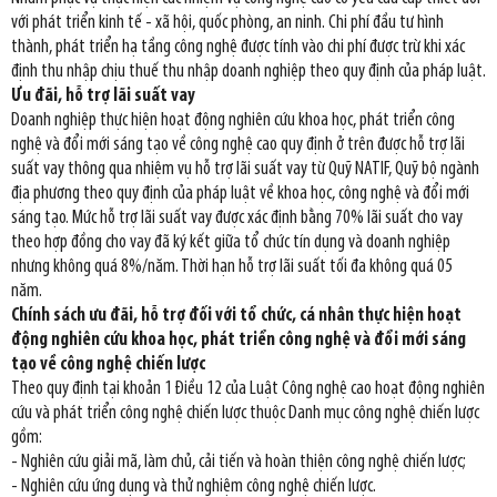
với phát triển kinh tế - xã hội, quốc phòng, an ninh. Chi phí đầu tư hình
thành, phát triển hạ tầng công nghệ được tính vào chi phí được trừ khi xác
định thu nhập chịu thuế thu nhập doanh nghiệp theo quy định của pháp luật.
Ưu đãi, hỗ trợ lãi suất vay
Doanh nghiệp thực hiện hoạt động nghiên cứu khoa học, phát triển công
nghệ và đổi mới sáng tạo về công nghệ cao quy định ở trên được hỗ trợ lãi
suất vay thông qua nhiệm vụ hỗ trợ lãi suất vay từ Quỹ NATIF, Quỹ bộ ngành
địa phương theo quy định của pháp luật về khoa học, công nghệ và đổi mới
sáng tạo. Mức hỗ trợ lãi suất vay được xác định bằng 70% lãi suất cho vay
theo hợp đồng cho vay đã ký kết giữa tổ chức tín dụng và doanh nghiệp
nhưng không quá 8%/năm. Thời hạn hỗ trợ lãi suất tối đa không quá 05
năm.
Chính sách ưu đãi, hỗ trợ đối với tổ chức, cá nhân thực hiện hoạt
động nghiên cứu khoa học, phát triển công nghệ và đổi mới sáng
tạo về công nghệ chiến lược
Theo quy định tại khoản 1 Điều 12 của Luật Công nghệ cao hoạt động nghiên
cứu và phát triển công nghệ chiến lược thuộc Danh mục công nghệ chiến lược
gồm:
- Nghiên cứu giải mã, làm chủ, cải tiến và hoàn thiện công nghệ chiến lược;
- Nghiên cứu ứng dụng và thử nghiệm công nghệ chiến lược.