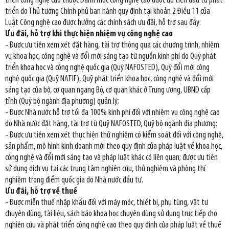
triển công nghệ cao thuộc Danh mục công nghệ cao được ưu tiên đầu tư phát
triển do Thủ tướng Chính phủ ban hành quy định tại khoản 2 Điều 11 của
Luật Công nghệ cao được hưởng các chính sách ưu đãi, hỗ trợ sau đây:
Ưu đãi, hỗ trợ khi thực hiện nhiệm vụ công nghệ cao
- Được ưu tiên xem xét đặt hàng, tài trợ thông qua các chương trình, nhiệm
vụ khoa học, công nghệ và đổi mới sáng tạo từ nguồn kinh phí do Quỹ phát
triển khoa học và công nghệ quốc gia (Quỹ NAFOSTED), Quỹ đổi mới công
nghệ quốc gia (Quỹ NATIF), Quỹ phát triển khoa học, công nghệ và đổi mới
sáng tạo của bộ, cơ quan ngang Bộ, cơ quan khác ở Trung ương, UBND cấp
tỉnh (Quỹ bộ ngành địa phương) quản lý;
- Được Nhà nước hỗ trợ tối đa 100% kinh phí đối với nhiệm vụ công nghệ cao
do Nhà nước đặt hàng, tài trợ từ Quỹ NAFOSTED, Quỹ bộ ngành địa phương;
- Được ưu tiên xem xét thực hiện thử nghiệm có kiểm soát đối với công nghệ,
sản phẩm, mô hình kinh doanh mới theo quy định của pháp luật về khoa học,
công nghệ và đổi mới sáng tạo và pháp luật khác có liên quan; được ưu tiên
sử dụng dịch vụ tại các trung tâm nghiên cứu, thử nghiệm và phòng thí
nghiệm trọng điểm quốc gia do Nhà nước đầu tư.
Ưu đãi, hỗ trợ về thuế
- Được miễn thuế nhập khẩu đối với máy móc, thiết bị, phụ tùng, vật tư
chuyên dùng, tài liệu, sách báo khoa học chuyên dùng sử dụng trực tiếp cho
nghiên cứu và phát triển công nghệ cao theo quy định của pháp luật về thuế