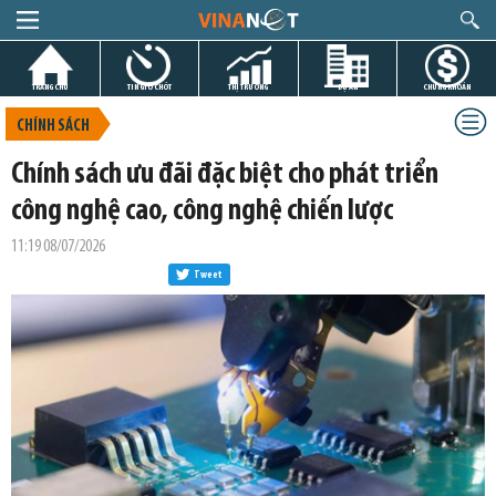
TRANG CHỦ
TIN GIỜ CHÓT
THỊ TRƯỜNG
DỰ ÁN
CHỨNG KHOÁN
CHÍNH SÁCH
Chính sách ưu đãi đặc biệt cho phát triển
công nghệ cao, công nghệ chiến lược
11:19 08/07/2026
Tweet