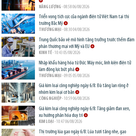
NĂNG LƯỢNG
- 08:58 06/08/2026
Triển vọng tích cực của ngành điện tử Việt Nam tại thị
trường Bắc Mỹ
THƯƠNG MẠI
- 08:30 04/08/2026
Trung Quốc bảo vệ mô hình tăng trưởng trước thềm đàm
phán thương mại với Mỹ và EU
KINH TẾ
- 10:43 05/08/2026
Nhập khẩu hàng hóa từ Đức: Máy móc, linh kiện điện tử
làm động lực bứt phá
THƯƠNG MẠI
- 09:05 05/08/2026
Giá kim loại công nghiệp ngày 6/8: Đà tăng lan rộng ở
nhóm kim loại cơ bản
CÔNG NGHIỆP
- 10:59 06/08/2026
Giá kim loại công nghiệp ngày 6/8: Tăng giảm đan xen,
xu hướng phân hóa duy trì
KIM LOẠI
- 10:47 06/08/2026
Thị trường lúa gạo ngày 6/8: Lúa tươi tăng nhẹ, gạo