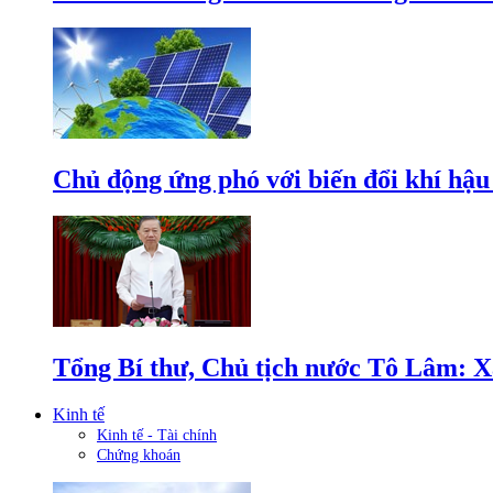
Chủ động ứng phó với biến đổi khí hậu
Tổng Bí thư, Chủ tịch nước Tô Lâm: Xâ
Kinh tế
Kinh tế - Tài chính
Chứng khoán