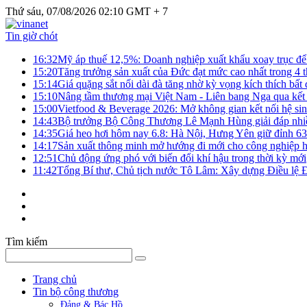
Thứ sáu, 07/08/2026 02:10 GMT + 7
Tin giờ chót
16:32
Mỹ áp thuế 12,5%: Doanh nghiệp xuất khẩu xoay trục để g
15:20
Tăng trưởng sản xuất của Đức đạt mức cao nhất trong 4 
15:14
Giá quặng sắt nối dài đà tăng nhờ kỳ vọng kích thích bấ
15:10
Nâng tầm thương mại Việt Nam - Liên bang Nga qua kết 
15:00
Vietfood & Beverage 2026: Mở không gian kết nối hệ si
14:43
Bộ trưởng Bộ Công Thương Lê Mạnh Hùng giải đáp nhiều 
14:35
Giá heo hơi hôm nay 6.8: Hà Nội, Hưng Yên giữ đỉnh 6
14:17
Sản xuất thông minh mở hướng đi mới cho công nghiệp h
12:51
Chủ động ứng phó với biến đổi khí hậu trong thời kỳ mới
11:42
Tổng Bí thư, Chủ tịch nước Tô Lâm: Xây dựng Điều lệ Đả
Tìm kiếm
Trang chủ
Tin bộ công thương
Đảng & Bác Hồ