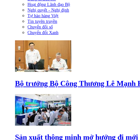
Hoạt động Lãnh đạo Bộ
Nghị quyết - Nghị định
Tự hào hàng Việt
Tin tuyên truyền
Chuyển đổi số
Chuyển đổi Xanh
Bộ trưởng Bộ Công Thương Lê Mạnh Hùn
Sản xuất thông minh mở hướng đi mới 