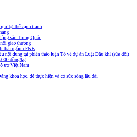
iữ lợi thế cạnh tranh
tháng
t động sản Trung Quốc
nối giao thương
nh thái ngành F&B
nội dung tại phiên thảo luận Tổ về dự án Luật Dầu khí (sửa đổi)
3.000 đồng/kg
ỗ trợ Việt Nam
ng khoa học, dễ thực hiện và có sức sống lâu dài