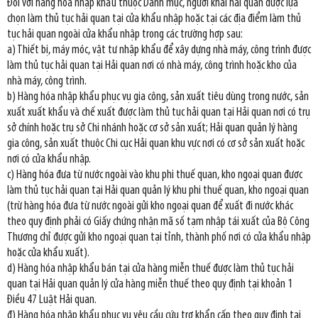
Đối với hàng hóa nhập khẩu thuộc Danh mục, người khai hải quan được lựa
chọn làm thủ tục hải quan tại cửa khẩu nhập hoặc tại các địa điểm làm thủ
tục hải quan ngoài cửa khẩu nhập trong các trường hợp sau:
a) Thiết bị, máy móc, vật tư nhập khẩu để xây dựng nhà máy, công trình được
làm thủ tục hải quan tại Hải quan nơi có nhà máy, công trình hoặc kho của
nhà máy, công trình.
b) Hàng hóa nhập khẩu phục vụ gia công, sản xuất tiêu dùng trong nước, sản
xuất xuất khẩu và chế xuất được làm thủ tục hải quan tại Hải quan nơi có trụ
sở chính hoặc trụ sở Chi nhánh hoặc cơ sở sản xuất; Hải quan quản lý hàng
gia công, sản xuất thuộc Chi cục Hải quan khu vực nơi có cơ sở sản xuất hoặc
nơi có cửa khẩu nhập.
c) Hàng hóa đưa từ nước ngoài vào khu phi thuế quan, kho ngoại quan được
làm thủ tục hải quan tại Hải quan quản lý khu phi thuế quan, kho ngoại quan
(trừ hàng hóa đưa từ nước ngoài gửi kho ngoại quan để xuất đi nước khác
theo quy định phải có Giấy chứng nhận mã số tạm nhập tái xuất của Bộ Công
Thương chỉ được gửi kho ngoại quan tại tỉnh, thành phố nơi có cửa khẩu nhập
hoặc cửa khẩu xuất).
d) Hàng hóa nhập khẩu bán tại cửa hàng miễn thuế được làm thủ tục hải
quan tại Hải quan quản lý cửa hàng miễn thuế theo quy định tại khoản 1
Điều 47 Luật Hải quan.
đ) Hàng hóa nhập khẩu phục vụ yêu cầu cứu trợ khẩn cấp theo quy định tại