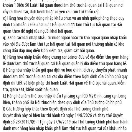
khoản 1 Điều 50 Luật Hải quan được làm thủ tục hải quan tại Hải quan nơi
xảy ra thiên tai, dịch bệnh hoặc có yêu cầu cứu trợ khẩn cấp.
e) Hàng hóa chuyên dùng nhập khẩu phục vụ an ninh quốc phòng theo quy
định tại khoản 2 Điều 50 Luật Hải quan được làm thủ tục hải quan tại Hải
quan theo đề nghị của người khai hải quan.
g) Xăng các loại nhập khẩu từ nước ngoài hoặc từ kho ngoại quan nhập khẩu
vào nội địa được làm thủ tục hải quan tại Hải quan nơi thương nhân có kho
xăng dầu đáp ứng điều kiện kiểm tra, giám sát hải quan.
h) Hàng hóa nhập khẩu đóng chung container đưa về địa điểm thu gom hàng
lẻ được làm thủ tục hải quan tại Hải quan quản lý địa điểm thu gom hàng lẻ.
i) Hàng hóa nhập khẩu gửi qua dịch vụ bưu chính, dịch vụ chuyển phát nhanh
được làm thủ tục hải quan tại các địa điểm theo Nghị định của Chính phủ quy
định chi tiết và biện pháp thi hành Luật Hải quan về thủ tục hải quan, kiểm
tra, giám sát, kiểm soát hải quan.
k) Hàng hóa làm thủ tục nhập khẩu tại cảng cạn ICD Mỹ Đình, cảng cạn Long
Biên, thành phố Hà Nội thực hiện theo quy định của Thủ tướng Chính phủ.
l) Các trường hợp khác theo Quyết định của Thủ tướng Chính phủ.
Quyết định này có hiệu lực thi hành từ ngày 14/8/2026 và thay thế Quyết
định số 23/2019/QĐ-TTg ngày 27/6/2019 của Thủ tướng Chính phủ ban hành
danh mục hàng hóa nhập khẩu phải làm thủ tục hải quan tại cửa khẩu nhập.