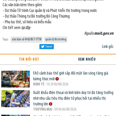
Các văn bản kèm theo gồm:
- Dự thảo Tở trình Cục quản lý và Phát triển thị trường trong nước
- Dự thảo Thông tư Bộ trưởng Bộ Công Thương
- Phụ lục thẻ, số hiệu và biểu mẫu
Chi tiết xem
tại đây
Nguồn:
moit.gov.vn
Tags:
văn bản số 4142/BCT-TTTN
quản lý thị trường
Link gốc
Tweet
TIN NỔI BẬT
XEM NHIỀU
FAO cảnh báo thế giới sắp đối mặt làn sóng tăng giá
lương thực mới
KINH TẾ
- 10:29 06/08/2026
Xuất khẩu điện thoại và linh kiện duy trì đà tăng trưởng
nhờ nhu cầu tiêu thụ điện tử phục hồi tại nhiều thị
trường lớn
THƯƠNG MẠI
- 09:06 06/08/2026