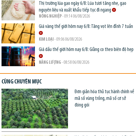
Thị trường lúa gạo ngày 6/8: Lúa tươi tăng nhẹ, gạo
nguyên liệu và xuất khẩu tiếp tục đi ngang
NÔNG NGHIỆP
- 09:14 06/08/2026
Giá vàng thế giới hôm nay 6/8: Tăng vọt lên đỉnh 7 tuần
KIM LOẠI
- 09:06 06/08/2026
Giá dầu thế giới hôm nay 6/8: Giằng co theo biên độ hẹp
NĂNG LƯỢNG
- 08:58 06/08/2026
CÙNG CHUYÊN MỤC
Đơn giản hóa thủ tục hành chính về
mã số vùng trồng, mã số cơ sở
đóng gói