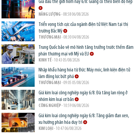
Giá dầu thế giới hôm nay 6/8: Giằng co theo biên độ hẹp
NĂNG LƯỢNG
- 08:58 06/08/2026
Triển vọng tích cực của ngành điện tử Việt Nam tại thị
trường Bắc Mỹ
THƯƠNG MẠI
- 08:30 04/08/2026
Trung Quốc bảo vệ mô hình tăng trưởng trước thềm đàm
phán thương mại với Mỹ và EU
KINH TẾ
- 10:43 05/08/2026
Nhập khẩu hàng hóa từ Đức: Máy móc, linh kiện điện tử
làm động lực bứt phá
THƯƠNG MẠI
- 09:05 05/08/2026
Giá kim loại công nghiệp ngày 6/8: Đà tăng lan rộng ở
nhóm kim loại cơ bản
CÔNG NGHIỆP
- 10:59 06/08/2026
Giá kim loại công nghiệp ngày 6/8: Tăng giảm đan xen,
xu hướng phân hóa duy trì
KIM LOẠI
- 10:47 06/08/2026