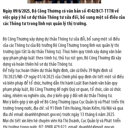
Ngày 09/6/2025, Bộ Công Thương có văn bản số 4142/BCT-TTTN về
việc góp ý hồ sơ dự thảo Thông tư sửa đổi, bổ sung một số điều của
các Thông tư trong lĩnh vực quản lý thị trường.
Bộ Công Thương xây dựng dự thảo Thông tư sửa đổi, bổ sung một số điều
của các Thông tư của Bộ trưởng Bộ Công Thương trong lĩnh vực quản lý thị
trường (gọi tắt là dự thảo Thông tư). Thực hiện quy trình xây dựng văn bản
quy phạm pháp luật theo trình tự, thủ tục rút gọn, Bộ Công Thương đã xây
dựng và hoàn thiện hồ sơ dự thảo Thông tư.
Để tiếp tục hoàn thiện dự thảo Nghị định, căn cứ Điều 39 Nghị định số
78/2025/NĐ-CP ngày 01/4/2025 của Chính phủ quy định chi tiết một số điều
và biện pháp để tổ chức, hướng dẫn thi hành Luật Ban hành văn bản quy
phạm pháp luật, Bộ Công Thương đề nghị Quý cơ quan, tổ chức, căn cứ chức
năng, nhiệm vụ nghiên cứu, cho ý kiến góp ý đối với dự thảo Thông tư.
Mọi ý kiến góp ý xin gửi về Bộ Công Thương (qua Cục Quản lý và Phát triển thị
trường trong nước, địa chỉ: số 91 Đinh Tiên Hoàng, Hoàn Kiếm, Hà Nội và qua
địa chỉ email: doanhht@moit.gov.vn) trước ngày 13 tháng 6 năm 2025.
Mọi chi tiết xin liên hệ chuyên viên Hà Thị Doánh, Cục Quản lý và Phát triển
thị trường trong nước, ĐT: 0988.479.021, email: doanhht@moit.gov.vn