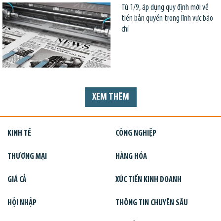
Từ 1/9, áp dụng quy định mới về
tiền bản quyền trong lĩnh vực báo
chí
XEM THÊM
KINH TẾ
CÔNG NGHIỆP
THƯƠNG MẠI
HÀNG HÓA
GIÁ CẢ
XÚC TIẾN KINH DOANH
HỘI NHẬP
THÔNG TIN CHUYÊN SÂU