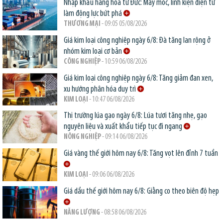
Nhập khẩu hàng hóa từ Đức: Máy móc, linh kiện điện tử
làm động lực bứt phá
THƯƠNG MẠI
- 09:05 05/08/2026
Giá kim loại công nghiệp ngày 6/8: Đà tăng lan rộng ở
nhóm kim loại cơ bản
CÔNG NGHIỆP
- 10:59 06/08/2026
Giá kim loại công nghiệp ngày 6/8: Tăng giảm đan xen,
xu hướng phân hóa duy trì
KIM LOẠI
- 10:47 06/08/2026
Thị trường lúa gạo ngày 6/8: Lúa tươi tăng nhẹ, gạo
nguyên liệu và xuất khẩu tiếp tục đi ngang
NÔNG NGHIỆP
- 09:14 06/08/2026
Giá vàng thế giới hôm nay 6/8: Tăng vọt lên đỉnh 7 tuần
KIM LOẠI
- 09:06 06/08/2026
Giá dầu thế giới hôm nay 6/8: Giằng co theo biên độ hẹp
NĂNG LƯỢNG
- 08:58 06/08/2026