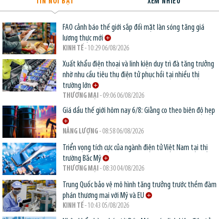
TIN NỔI BẬT
XEM NHIỀU
FAO cảnh báo thế giới sắp đối mặt làn sóng tăng giá
lương thực mới
KINH TẾ
- 10:29 06/08/2026
Xuất khẩu điện thoại và linh kiện duy trì đà tăng trưởng
nhờ nhu cầu tiêu thụ điện tử phục hồi tại nhiều thị
trường lớn
THƯƠNG MẠI
- 09:06 06/08/2026
Giá dầu thế giới hôm nay 6/8: Giằng co theo biên độ hẹp
NĂNG LƯỢNG
- 08:58 06/08/2026
Triển vọng tích cực của ngành điện tử Việt Nam tại thị
trường Bắc Mỹ
THƯƠNG MẠI
- 08:30 04/08/2026
Trung Quốc bảo vệ mô hình tăng trưởng trước thềm đàm
phán thương mại với Mỹ và EU
KINH TẾ
- 10:43 05/08/2026