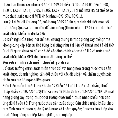
phân loại thuộc các nhóm: 07.13, từ 09.01 đến 09.10, từ 10.01 đến 10.08,
12.01, 12.02, 12.04, 12.05, 12.06, 12.07, 12.09,.... Tại mỗi mã HS cụ thể sẽ có
mức thuế suất ưu đãi MFN khác nhau (0%, 5%, 10%...).
Lưu ý: Tại Mục II Chương 98, mã hàng 9805.00.00 quy định chi tiết một số
mặt hàng Quả và hạt có dầu để làm giống (thuộc nhóm 12.07) có mức thuế
suất nhập khẩu ưu đãi là 0%.
Do kiến nghị của Hiệp hội chỉ nêu chung chung là "hạt giống cây trồng" mà
không cung cấp tên cụ thể từng loại cũng như tài liệu kỹ thuật mô tả chi tiết,
Cục Hải quan chưa có đủ cơ sở để xác định chính xác mã số HS và mức thuế
suất nhập khẩu MFN cho từng mặt hàng cụ thể.
Đối với chính sách miễn thuế nhập khẩu
Để được hưởng chính sách miễn thuế đối với hàng hóa trong nước chưa sản
xuất được, doanh nghiệp cần đối chiếu với các điều kiện và thẩm quyền xác
nhận của các Bộ ngành liên quan:
Điều kiện miễn thuế: Theo Khoản 12 Điều 16 Luật Thuế xuất khẩu, thuế
nhập khẩu số 107/2016/QH13 và Điều 18 Nghị định số 134/2016/NĐ-CP, mặt
hàng giống cây trồng thuộc đối tượng được miễn thuế nhập khẩu nếu đáp
ứng đủ 03 yếu tố: Trong nước chưa sản xuất được; Cần thiết nhập khẩu theo
quy định của cơ quan quản lý nhà nước có thẩm quyền; Phục vụ trực tiếp cho
hoạt động nông nghiệp, lâm nghiệp, ngư nghiệp.