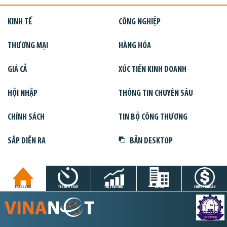
KINH TẾ
CÔNG NGHIỆP
THƯƠNG MẠI
HÀNG HÓA
GIÁ CẢ
XÚC TIẾN KINH DOANH
HỘI NHẬP
THÔNG TIN CHUYÊN SÂU
CHÍNH SÁCH
TIN BỘ CÔNG THƯƠNG
SẮP DIỄN RA
BẢN DESKTOP
TRANG CHỦ
TIN GIỜ CHÓT
THỊ TRƯỜNG
DỰ ÁN
CHỨNG KHOÁN