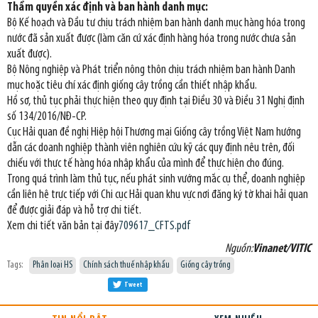
Thẩm quyền xác định và ban hành danh mục:
Bộ Kế hoạch và Đầu tư chịu trách nhiệm ban hành danh mục hàng hóa trong
nước đã sản xuất được (làm căn cứ xác định hàng hóa trong nước chưa sản
xuất được).
Bộ Nông nghiệp và Phát triển nông thôn chịu trách nhiệm ban hành Danh
mục hoặc tiêu chí xác định giống cây trồng cần thiết nhập khẩu.
Hồ sơ, thủ tục phải thực hiện theo quy định tại Điều 30 và Điều 31 Nghị định
số 134/2016/NĐ-CP.
Cục Hải quan đề nghị Hiệp hội Thương mại Giống cây trồng Việt Nam hướng
dẫn các doanh nghiệp thành viên nghiên cứu kỹ các quy định nêu trên, đối
chiếu với thực tế hàng hóa nhập khẩu của mình để thực hiện cho đúng.
Trong quá trình làm thủ tục, nếu phát sinh vướng mắc cụ thể, doanh nghiệp
cần liên hệ trực tiếp với Chi cục Hải quan khu vực nơi đăng ký tờ khai hải quan
để được giải đáp và hỗ trợ chi tiết.
Xem chi tiết văn bản tại đây
709617_CFTS.pdf
Nguồn:
Vinanet/VITIC
Tags:
Phân loại HS
Chính sách thuế nhập khẩu
Giống cây trồng
Tweet