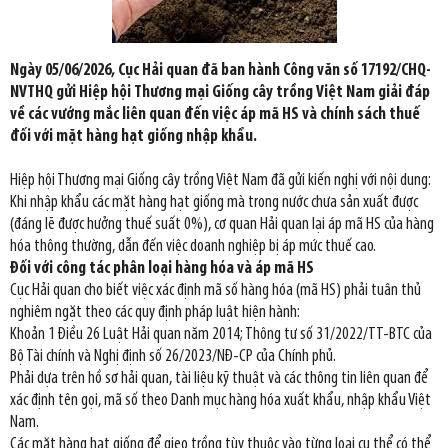
Ngày 05/06/2026, Cục Hải quan đã ban hành Công văn số 17192/CHQ-
NVTHQ gửi Hiệp hội Thương mại Giống cây trồng Việt Nam giải đáp
về các vướng mắc liên quan đến việc áp mã HS và chính sách thuế
đối với mặt hàng hạt giống nhập khẩu.
Hiệp hội Thương mại Giống cây trồng Việt Nam đã gửi kiến nghị với nội dung:
Khi nhập khẩu các mặt hàng hạt giống mà trong nước chưa sản xuất được
(đáng lẽ được hưởng thuế suất 0%), cơ quan Hải quan lại áp mã HS của hàng
hóa thông thường, dẫn đến việc doanh nghiệp bị áp mức thuế cao.
Đối với công tác phân loại hàng hóa và áp mã HS
Cục Hải quan cho biết việc xác định mã số hàng hóa (mã HS) phải tuân thủ
nghiêm ngặt theo các quy định pháp luật hiện hành:
Khoản 1 Điều 26 Luật Hải quan năm 2014; Thông tư số 31/2022/TT-BTC của
Bộ Tài chính và Nghị định số 26/2023/NĐ-CP của Chính phủ.
Phải dựa trên hồ sơ hải quan, tài liệu kỹ thuật và các thông tin liên quan để
xác định tên gọi, mã số theo Danh mục hàng hóa xuất khẩu, nhập khẩu Việt
Nam.
Các mặt hàng hạt giống để gieo trồng tùy thuộc vào từng loại cụ thể có thể