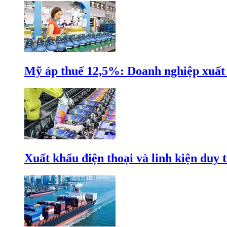
Mỹ áp thuế 12,5%: Doanh nghiệp xuất k
Xuất khẩu điện thoại và linh kiện duy t