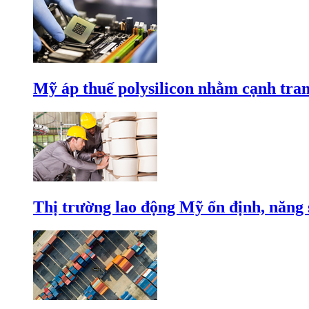
Mỹ áp thuế polysilicon nhằm cạnh tran
Thị trường lao động Mỹ ổn định, năng 