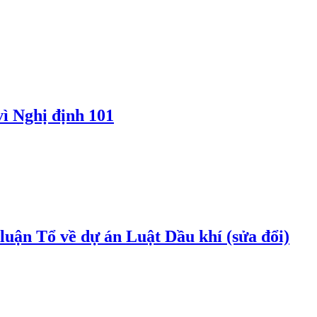
vì Nghị định 101
uận Tổ về dự án Luật Dầu khí (sửa đổi)