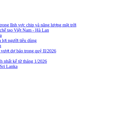
rong lĩnh vực chip và năng lượng mặt trời
chế tạo Việt Nam - Hà Lan
a
lợi người tiêu dùng
n
 vượt dự báo trong quý II/2026
h nhất kể từ tháng 1/2026
 Sri Lanka