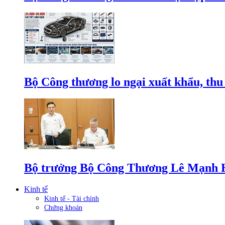
Bộ Công thương lo ngại xuất khẩu, thu
Bộ trưởng Bộ Công Thương Lê Mạnh Hùn
Kinh tế
Kinh tế - Tài chính
Chứng khoán