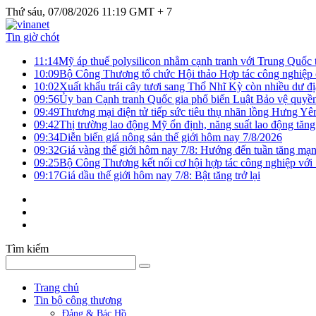
Thứ sáu, 07/08/2026 11:19 GMT + 7
Tin giờ chót
11:14
Mỹ áp thuế polysilicon nhằm cạnh tranh với Trung Quốc t
10:09
Bộ Công Thương tổ chức Hội thảo Hợp tác công nghiệp 
10:02
Xuất khẩu trái cây tươi sang Thổ Nhĩ Kỳ còn nhiều dư đị
09:56
Ủy ban Cạnh tranh Quốc gia phổ biến Luật Bảo vệ quyền 
09:49
Thương mại điện tử tiếp sức tiêu thụ nhãn lồng Hưng Yê
09:42
Thị trường lao động Mỹ ổn định, năng suất lao động tăng
09:34
Diễn biến giá nông sản thế giới hôm nay 7/8/2026
09:32
Giá vàng thế giới hôm nay 7/8: Hướng đến tuần tăng mạn
09:25
Bộ Công Thương kết nối cơ hội hợp tác công nghiệp với
09:17
Giá dầu thế giới hôm nay 7/8: Bật tăng trở lại
Tìm kiếm
Trang chủ
Tin bộ công thương
Đảng & Bác Hồ