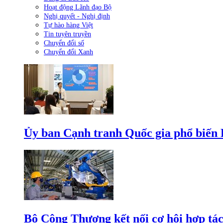
Hoạt động Lãnh đạo Bộ
Nghị quyết - Nghị định
Tự hào hàng Việt
Tin tuyên truyền
Chuyển đổi số
Chuyển đổi Xanh
Ủy ban Cạnh tranh Quốc gia phổ biến L
Bộ Công Thương kết nối cơ hội hợp tác