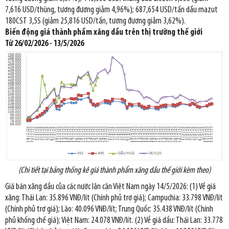
7,616 USD/thùng, tương đương giảm 4,96%); 687,654 USD/tấn dầu mazut
180CST 3,5S (giảm 25,816 USD/tấn, tương đương giảm 3,62%).
Biến động giá thành phẩm xăng dầu trên thị trường thế giới
Từ 26/02/2026 - 13/5/2026
(Chi tiết tại bảng thống kê giá thành phẩm xăng dầu thế giới kèm theo)
Giá bán xăng dầu của các nước lân cận Việt Nam ngày 14/5/2026: (1) Về giá
xăng: Thái Lan: 35.896 VNĐ/lít (Chính phủ trợ giá); Campuchia: 33.798 VNĐ/lít
(Chính phủ trợ giá); Lào: 40.096 VNĐ/lít; Trung Quốc: 35.438 VNĐ/lít (Chính
phủ khống chế giá); Việt Nam: 24.078 VNĐ/lít. (2) Về giá dầu: Thái Lan: 33.778