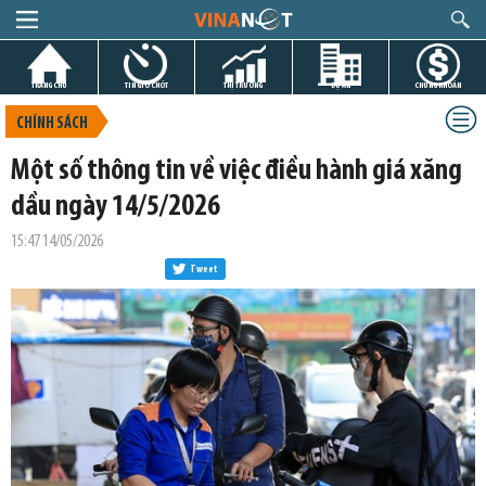
TRANG CHỦ
TIN GIỜ CHÓT
THỊ TRƯỜNG
DỰ ÁN
CHỨNG KHOÁN
CHÍNH SÁCH
Một số thông tin về việc điều hành giá xăng
dầu ngày 14/5/2026
15:47 14/05/2026
Tweet