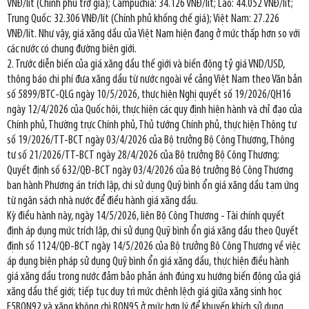
VNĐ/lít (Chính phủ trợ giá); Campuchia: 34.126 VNĐ/lít; Lào: 44.052 VNĐ/lít;
Trung Quốc: 32.306 VNĐ/lít (Chính phủ khống chế giá); Việt Nam: 27.226
VNĐ/lít. Như vậy, giá xăng dầu của Việt Nam hiện đang ở mức thấp hơn so với
các nước có chung đường biên giới.
2. Trước diễn biến của giá xăng dầu thế giới và biến động tỷ giá VND/USD,
thông báo chi phí đưa xăng dầu từ nước ngoài về cảng Việt Nam theo Văn bản
số 5899/BTC-QLG ngày 10/5/2026, thực hiện Nghị quyết số 19/2026/QH16
ngày 12/4/2026 của Quốc hội, thực hiện các quy định hiện hành và chỉ đạo của
Chính phủ, Thường trực Chính phủ, Thủ tướng Chính phủ, thực hiện Thông tư
số 19/2026/TT-BCT ngày 03/4/2026 của Bộ trưởng Bộ Công Thương, Thông
tư số 21/2026/TT-BCT ngày 28/4/2026 của Bộ trưởng Bộ Công Thương;
Quyết định số 632/QĐ-BCT ngày 03/4/2026 của Bộ trưởng Bộ Công Thương
ban hành Phương án trích lập, chi sử dụng Quỹ bình ổn giá xăng dầu tạm ứng
từ ngân sách nhà nước để điều hành giá xăng dầu.
Kỳ điều hành này, ngày 14/5/2026, liên Bộ Công Thương - Tài chính quyết
định áp dụng mức trích lập, chi sử dụng Quỹ bình ổn giá xăng dầu theo Quyết
định số 1124/QĐ-BCT ngày 14/5/2026 của Bộ trưởng Bộ Công Thương về việc
áp dụng biện pháp sử dụng Quỹ bình ổn giá xăng dầu, thực hiện điều hành
giá xăng dầu trong nước đảm bảo phản ánh đúng xu hướng biến động của giá
xăng dầu thế giới; tiếp tục duy trì mức chênh lệch giá giữa xăng sinh học
E5RON92 và xăng không chì RON95 ở mức hợp lý để khuyến khích sử dụng