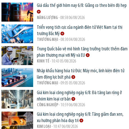
Giá dầu thế giới hôm nay 6/8: Giằng co theo biên độ hẹp
NĂNG LƯỢNG
- 08:58 06/08/2026
Triển vọng tích cực của ngành điện tử Việt Nam tại thị
trường Bắc Mỹ
THƯƠNG MẠI
- 08:30 04/08/2026
Trung Quốc bảo vệ mô hình tăng trưởng trước thềm đàm
phán thương mại với Mỹ và EU
KINH TẾ
- 10:43 05/08/2026
Nhập khẩu hàng hóa từ Đức: Máy móc, linh kiện điện tử
làm động lực bứt phá
THƯƠNG MẠI
- 09:05 05/08/2026
Giá kim loại công nghiệp ngày 6/8: Đà tăng lan rộng ở
nhóm kim loại cơ bản
CÔNG NGHIỆP
- 10:59 06/08/2026
Giá kim loại công nghiệp ngày 6/8: Tăng giảm đan xen,
xu hướng phân hóa duy trì
KIM LOẠI
- 10:47 06/08/2026