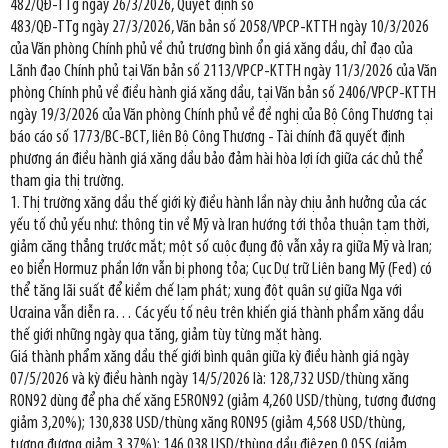
482/QĐ-TTg ngày 26/3/2026, Quyết định số
483/QĐ-TTg ngày 27/3/2026, Văn bản số 2058/VPCP-KTTH ngày 10/3/2026
của Văn phòng Chính phủ về chủ trương bình ổn giá xăng dầu, chỉ đạo của
Lãnh đạo Chính phủ tại Văn bản số 2113/VPCP-KTTH ngày 11/3/2026 của Văn
phòng Chính phủ về điều hành giá xăng dầu, tại Văn bản số 2406/VPCP-KTTH
ngày 19/3/2026 của Văn phòng Chính phủ về đề nghị của Bộ Công Thương tại
báo cáo số 1773/BC-BCT, liên Bộ Công Thương - Tài chính đã quyết định
phương án điều hành giá xăng dầu bảo đảm hài hòa lợi ích giữa các chủ thể
tham gia thị trường.
1. Thị trường xăng dầu thế giới kỳ điều hành lần này chịu ảnh hưởng của các
yếu tố chủ yếu như: thông tin về Mỹ và Iran hướng tới thỏa thuận tạm thời,
giảm căng thẳng trước mắt; một số cuộc đụng độ vẫn xảy ra giữa Mỹ và Iran;
eo biển Hormuz phần lớn vẫn bị phong tỏa; Cục Dự trữ Liên bang Mỹ (Fed) có
thể tăng lãi suất để kiềm chế lạm phát; xung đột quân sự giữa Nga với
Ucraina vẫn diễn ra… Các yếu tố nêu trên khiến giá thành phẩm xăng dầu
thế giới những ngày qua tăng, giảm tùy từng mặt hàng.
Giá thành phẩm xăng dầu thế giới bình quân giữa kỳ điều hành giá ngày
07/5/2026 và kỳ điều hành ngày 14/5/2026 là: 128,732 USD/thùng xăng
RON92 dùng để pha chế xăng E5RON92 (giảm 4,260 USD/thùng, tương đương
giảm 3,20%); 130,838 USD/thùng xăng RON95 (giảm 4,568 USD/thùng,
tương đương giảm 3,37%); 146,038 USD/thùng dầu điêzen 0,05S (giảm