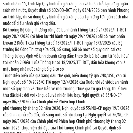
sách nhà nước, trích lập Quỹ bình ổn giá xăng dầu và hoàn trả tạm ứng ngân
sách nhà nước, Quyết định số 632/QĐ-BCT ngày 03/4/2026 ban hành Phương
án trích lập, chi sử dụng Quỹ bình ổn giá xăng dầu tạm ứng từ ngân sách nhà
nước để điều hành giá xăng dầu.
Bộ trưởng Bộ Công Thương cũng đã ban hành Thông tư số 21/2026/TT-BCT
ngày 28/4/2026 (có hiệu lực thi hành từ ngày 29/4/2026) bãi bỏ một phần
khoản 2 Điều 1 của Thông tư số 18/2025/TT-BCT ngày 13/3/2025 của Bộ
trưởng Bộ Công Thương sửa đổi, bổ sung, bãi bỏ một số quy định tại các
Thông tư quy định về kinh doanh xăng dầu; theo đó, bãi bỏ cụm từ "dầu hỏa"
tại khoản 2 Điều 1 của Thông tư số 18/2025/TT-BCT, dầu hỏa không còn là
mặt hàng nhà nước công bố giá cơ sở.
Trước diễn biến của giá xăng dầu thế giới, biến động tỷ giá VND/USD, căn cứ
Nghị quyết số 19/2026/QH16 ngày 12/4/2026 của Quốc hội về việc ban hành
một số quy định về thuế bảo vệ môi trường, thuế giá trị gia tăng, thuế tiêu
thụ đặc biệt đối với xăng, dầu và nhiên liệu bay, Nghị quyết số 36/NQ-CP
ngày 06/3/2026 của Chính phủ về Phiên họp Chính
phủ thường kỳ tháng 02 năm 2026, Nghị quyết số 55/NQ-CP ngày 19/3/2026
của Chính phủ sửa đổi, bổ sung một số nội dung tại Nghị quyết số 36/NQ-CP
ngày 06/3/2026 của Chính phủ về Phiên họp Chính phủ thường kỳ tháng 02
năm 2026, thực hiện chỉ đạo của Thủ tướng Chính phủ tại Quyết định số