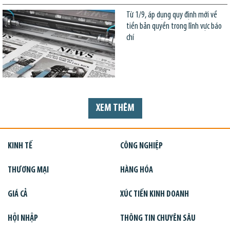
Từ 1/9, áp dụng quy định mới về
tiền bản quyền trong lĩnh vực báo
chí
XEM THÊM
KINH TẾ
CÔNG NGHIỆP
THƯƠNG MẠI
HÀNG HÓA
GIÁ CẢ
XÚC TIẾN KINH DOANH
HỘI NHẬP
THÔNG TIN CHUYÊN SÂU