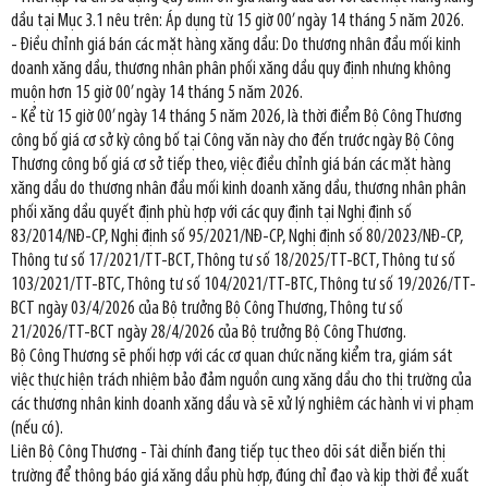
dầu tại Mục 3.1 nêu trên: Áp dụng từ 15 giờ 00’ ngày 14 tháng 5 năm 2026.
- Điều chỉnh giá bán các mặt hàng xăng dầu: Do thương nhân đầu mối kinh
doanh xăng dầu, thương nhân phân phối xăng dầu quy định nhưng không
muộn hơn 15 giờ 00’ ngày 14 tháng 5 năm 2026.
- Kể từ 15 giờ 00’ ngày 14 tháng 5 năm 2026, là thời điểm Bộ Công Thương
công bố giá cơ sở kỳ công bố tại Công văn này cho đến trước ngày Bộ Công
Thương công bố giá cơ sở tiếp theo, việc điều chỉnh giá bán các mặt hàng
xăng dầu do thương nhân đầu mối kinh doanh xăng dầu, thương nhân phân
phối xăng dầu quyết định phù hợp với các quy định tại Nghị định số
83/2014/NĐ-CP, Nghị định số 95/2021/NĐ-CP, Nghị định số 80/2023/NĐ-CP,
Thông tư số 17/2021/TT-BCT, Thông tư số 18/2025/TT-BCT, Thông tư số
103/2021/TT-BTC, Thông tư số 104/2021/TT-BTC, Thông tư số 19/2026/TT-
BCT ngày 03/4/2026 của Bộ trưởng Bộ Công Thương, Thông tư số
21/2026/TT-BCT ngày 28/4/2026 của Bộ trưởng Bộ Công Thương.
Bộ Công Thương sẽ phối hợp với các cơ quan chức năng kiểm tra, giám sát
việc thực hiện trách nhiệm bảo đảm nguồn cung xăng dầu cho thị trường của
các thương nhân kinh doanh xăng dầu và sẽ xử lý nghiêm các hành vi vi phạm
(nếu có).
Liên Bộ Công Thương - Tài chính đang tiếp tục theo dõi sát diễn biến thị
trường để thông báo giá xăng dầu phù hợp, đúng chỉ đạo và kịp thời đề xuất