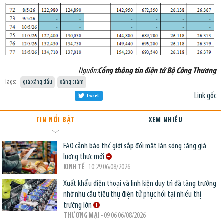
Nguồn:
Cổng thông tin điện tử Bộ Công Thương
Tags:
giá xăng dầu
xăng giảm
Link gốc
Tweet
TIN NỔI BẬT
XEM NHIỀU
FAO cảnh báo thế giới sắp đối mặt làn sóng tăng giá
lương thực mới
KINH TẾ
- 10:29 06/08/2026
Xuất khẩu điện thoại và linh kiện duy trì đà tăng trưởng
nhờ nhu cầu tiêu thụ điện tử phục hồi tại nhiều thị
trường lớn
THƯƠNG MẠI
- 09:06 06/08/2026