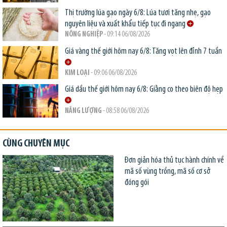
Thị trường lúa gạo ngày 6/8: Lúa tươi tăng nhẹ, gạo
nguyên liệu và xuất khẩu tiếp tục đi ngang
NÔNG NGHIỆP
- 09:14 06/08/2026
Giá vàng thế giới hôm nay 6/8: Tăng vọt lên đỉnh 7 tuần
KIM LOẠI
- 09:06 06/08/2026
Giá dầu thế giới hôm nay 6/8: Giằng co theo biên độ hẹp
NĂNG LƯỢNG
- 08:58 06/08/2026
CÙNG CHUYÊN MỤC
Đơn giản hóa thủ tục hành chính về
mã số vùng trồng, mã số cơ sở
đóng gói