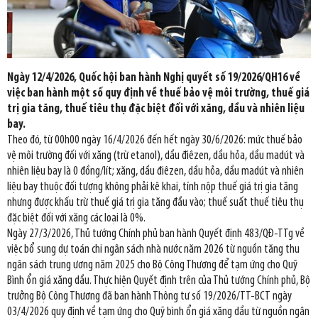
Ngày 12/4/2026, Quốc hội ban hành Nghị quyết số 19/2026/QH16 về
việc ban hành một số quy định về thuế bảo vệ môi trường, thuế giá
trị gia tăng, thuế tiêu thụ đặc biệt đối với xăng, dầu và nhiên liệu
bay.
Theo đó, từ 00h00 ngày 16/4/2026 đến hết ngày 30/6/2026: mức thuế bảo
vệ môi trường đối với xăng (trừ etanol), dầu điêzen, dầu hỏa, dầu madút và
nhiên liệu bay là 0 đồng/lít; xăng, dầu điêzen, dầu hỏa, dầu madút và nhiên
liệu bay thuộc đối tượng không phải kê khai, tính nộp thuế giá trị gia tăng
nhưng được khấu trừ thuế giá trị gia tăng đầu vào; thuế suất thuế tiêu thụ
đặc biệt đối với xăng các loại là 0%.
Ngày 27/3/2026, Thủ tướng Chính phủ ban hành Quyết định 483/QĐ-TTg về
việc bổ sung dự toán chi ngân sách nhà nước năm 2026 từ nguồn tăng thu
ngân sách trung ương năm 2025 cho Bộ Công Thương để tạm ứng cho Quỹ
Bình ổn giá xăng dầu. Thực hiện Quyết định trên của Thủ tướng Chính phủ, Bộ
trưởng Bộ Công Thương đã ban hành Thông tư số 19/2026/TT-BCT ngày
03/4/2026 quy định về tạm ứng cho Quỹ bình ổn giá xăng dầu từ nguồn ngân