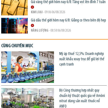
Giá vàng thế giới hôm nay 6/8: Tăng vọt lên đỉnh 7 tuần
KIM LOẠI
- 09:06 06/08/2026
Giá dầu thế giới hôm nay 6/8: Giằng co theo biên độ hẹp
NĂNG LƯỢNG
- 08:58 06/08/2026
CÙNG CHUYÊN MỤC
Mỹ áp thuế 12,5%: Doanh nghiệp
xuất khẩu xoay trục để giữ lợi thế
cạnh tranh
Bộ Công thương hợp nhất quy
chuẩn kỹ thuật quốc gia về Amôni
nitrat dùng sản xuất thuốc nổ
ANFO