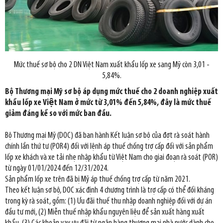
Mức thuế sơ bộ cho 2 DN Việt Nam xuất khẩu lốp xe sang Mỹ còn 3,01 -
5,84%.
Bộ Thương mại Mỹ sơ bộ áp dụng mức thuế cho 2 doanh nghiệp xuất
khẩu lốp xe Việt Nam ở mức từ 3,01% đến 5,84%, đây là mức thuế
giảm đáng kể so với mức ban đầu.
Bộ Thương mại Mỹ (DOC) đã ban hành Kết luận sơ bộ của đợt rà soát hành
chính lần thứ tư (POR4) đối với lệnh áp thuế chống trợ cấp đối với sản phẩm
lốp xe khách và xe tải nhẹ nhập khẩu từ Việt Nam cho giai đoạn rà soát (POR)
từ ngày 01/01/2024 đến 12/31/2024.
Sản phẩm lốp xe trên đã bị Mỹ áp thuế chống trợ cấp từ năm 2021.
Theo kết luận sơ bộ, DOC xác định 4 chương trình là trợ cấp có thể đối kháng
trong kỳ rà soát, gồm: (1) Ưu đãi thuế thu nhập doanh nghiệp đối với dự án
đầu tư mới, (2) Miễn thuế nhập khẩu nguyên liệu để sản xuất hàng xuất