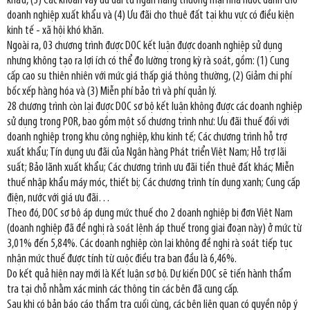
khẩu, (3) Các khoản vay ưu đãi từ ngân hàng thương mại nhà nước dành cho
doanh nghiệp xuất khẩu và (4) Ưu đãi cho thuê đất tại khu vực có điều kiện
kinh tế - xã hội khó khăn.
Ngoài ra, 03 chương trình được DOC kết luận được doanh nghiệp sử dụng
nhưng không tạo ra lợi ích có thể đo lường trong kỳ rà soát, gồm: (1) Cung
cấp cao su thiên nhiên với mức giá thấp giá thông thường, (2) Giảm chi phí
bốc xếp hàng hóa và (3) Miễn phí bảo trì và phí quản lý.
28 chương trình còn lại được DOC sơ bộ kết luận không được các doanh nghiệp
sử dụng trong POR, bao gồm một số chương trình như: Ưu đãi thuế đối với
doanh nghiệp trong khu công nghiệp, khu kinh tế; Các chương trình hỗ trợ
xuất khẩu; Tín dụng ưu đãi của Ngân hàng Phát triển Việt Nam; Hỗ trợ lãi
suất; Bảo lãnh xuất khẩu; Các chương trình ưu đãi tiền thuê đất khác; Miễn
thuế nhập khẩu máy móc, thiết bị; Các chương trình tín dụng xanh; Cung cấp
điện, nước với giá ưu đãi…
Theo đó, DOC sơ bộ áp dụng mức thuế cho 2 doanh nghiệp bị đơn Việt Nam
(doanh nghiệp đã đề nghị rà soát lệnh áp thuế trong giai đoạn này) ở mức từ
3,01% đến 5,84%. Các doanh nghiệp còn lại không đề nghị rà soát tiếp tục
nhận mức thuế được tính từ cuộc điều tra ban đầu là 6,46%.
Do kết quả hiện nay mới là Kết luận sơ bộ. Dự kiến DOC sẽ tiến hành thẩm
tra tại chỗ nhằm xác minh các thông tin các bên đã cung cấp.
Sau khi có bản báo cáo thẩm tra cuối cùng, các bên liên quan có quyền nộp ý