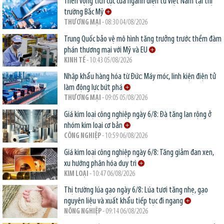
Triển vọng tích cực của ngành điện tử Việt Nam tại thị
trường Bắc Mỹ
THƯƠNG MẠI
- 08:30 04/08/2026
Trung Quốc bảo vệ mô hình tăng trưởng trước thềm đàm
phán thương mại với Mỹ và EU
KINH TẾ
- 10:43 05/08/2026
Nhập khẩu hàng hóa từ Đức: Máy móc, linh kiện điện tử
làm động lực bứt phá
THƯƠNG MẠI
- 09:05 05/08/2026
Giá kim loại công nghiệp ngày 6/8: Đà tăng lan rộng ở
nhóm kim loại cơ bản
CÔNG NGHIỆP
- 10:59 06/08/2026
Giá kim loại công nghiệp ngày 6/8: Tăng giảm đan xen,
xu hướng phân hóa duy trì
KIM LOẠI
- 10:47 06/08/2026
Thị trường lúa gạo ngày 6/8: Lúa tươi tăng nhẹ, gạo
nguyên liệu và xuất khẩu tiếp tục đi ngang
NÔNG NGHIỆP
- 09:14 06/08/2026