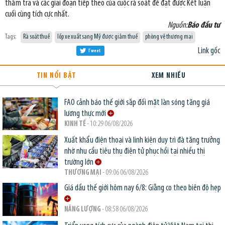
thẩm tra và các giai đoạn tiếp theo của cuộc rà soát để đạt được Kết luận
cuối cùng tích cực nhất.
Nguồn:
Báo đầu tư
Tags:
Rà soát thuế
lốp xe xuất sang Mỹ được giảm thuế
phòng vệ thương mại
Link gốc
Tweet
TIN NỔI BẬT
XEM NHIỀU
FAO cảnh báo thế giới sắp đối mặt làn sóng tăng giá
lương thực mới
KINH TẾ
- 10:29 06/08/2026
Xuất khẩu điện thoại và linh kiện duy trì đà tăng trưởng
nhờ nhu cầu tiêu thụ điện tử phục hồi tại nhiều thị
trường lớn
THƯƠNG MẠI
- 09:06 06/08/2026
Giá dầu thế giới hôm nay 6/8: Giằng co theo biên độ hẹp
NĂNG LƯỢNG
- 08:58 06/08/2026