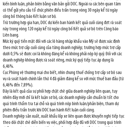
kiến bình luận, phản biện bằng văn bản gửi DOC. Ngoài ra các bên quan tâm
có thể gửi yêu cầu tổ chức phiên điều trần trong vòng 30 ngày kể từ ngày
công bố thông báo Kết luận sơ bộ.
Trừ trường hợp gia hạn, DOC dự kiến ban hành kết quả cuối cùng đợt rà soát
này trong vòng 120 ngày kể từ ngày công bố Kết quả sơ bộ trên Công báo
Liên bang.
Mức ký quỹ tiền mặt đối với các lô hàng nhập khẩu vào Mỹ sẽ được xác định
theo mức trợ cấp cuối cùng của từng doanh nghiệp; trường hợp mức trợ cấp
dưới 0,5% sẽ được coi là không đáng kể và không phải nộp ký quỹ. Đối với các
doanh nghiệp không được rà soát riêng, mức ký quỹ tiếp tục áp dụng là
6,46%.
Cục Phòng vệ thương mại cho biết, nhìn chung thuế chống trợ cấp sơ bộ sau
vụ rà soát hành chính lần thứ 4 đã giảm đáng kể so với mức thuế ban đầu (từ
6,46% đến 7,89%).
Đây là kết quả của sự phối hợp chặt chẽ giữa doanh nghiệp liên quan, tuy
nhiên đây mới chỉ là kết luận sơ bộ, các doanh nghiệp cần chuẩn bị tốt cho
quá trình thẩm tra tại chỗ và quá trình nộp bình luận/phản biện, tham dự
phiên điều trần trước khi DOC ban hành Kết luận cuối cùng.
Doanh nghiệp sản xuất, xuất khẩu lốp xe liên quan được khuyến nghị tiếp tục
theo dõi chặt chẽ diễn biến vụ việc, phối hợp đầy đủ với DOC trong quá trình