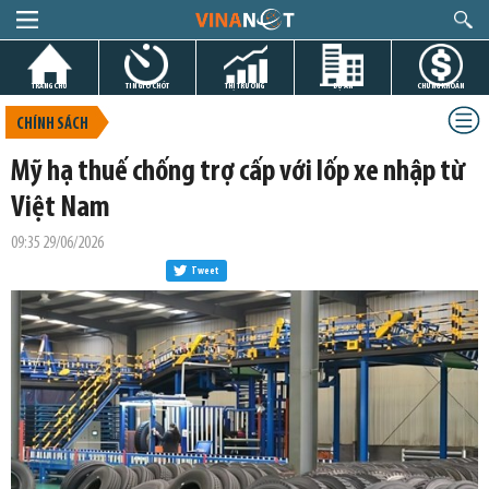
TRANG CHỦ
TIN GIỜ CHÓT
THỊ TRƯỜNG
DỰ ÁN
CHỨNG KHOÁN
CHÍNH SÁCH
Mỹ hạ thuế chống trợ cấp với lốp xe nhập từ
Việt Nam
09:35 29/06/2026
Tweet