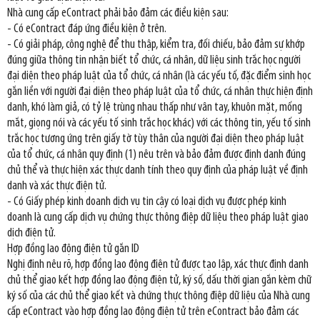
Nhà cung cấp eContract phải bảo đảm các điều kiện sau:
- Có eContract đáp ứng điều kiện ở trên.
- Có giải pháp, công nghệ để thu thập, kiểm tra, đối chiếu, bảo đảm sự khớp
đúng giữa thông tin nhận biết tổ chức, cá nhân, dữ liệu sinh trắc học người
đại diện theo pháp luật của tổ chức, cá nhân (là các yếu tố, đặc điểm sinh học
gắn liền với người đại diện theo pháp luật của tổ chức, cá nhân thực hiện định
danh, khó làm giả, có tỷ lệ trùng nhau thấp như vân tay, khuôn mặt, mống
mắt, giọng nói và các yếu tố sinh trắc học khác) với các thông tin, yếu tố sinh
trắc học tương ứng trên giấy tờ tùy thân của người đại diện theo pháp luật
của tổ chức, cá nhân quy định (1) nêu trên và bảo đảm được định danh đúng
chủ thể và thực hiện xác thực danh tính theo quy định của pháp luật về định
danh và xác thực điện tử.
- Có Giấy phép kinh doanh dịch vụ tin cậy có loại dịch vụ được phép kinh
doanh là cung cấp dịch vụ chứng thực thông điệp dữ liệu theo pháp luật giao
dịch điện tử.
Hợp đồng lao động điện tử gắn ID
Nghị định nêu rõ, hợp đồng lao động điện tử được tạo lập, xác thực định danh
chủ thể giao kết hợp đồng lao động điện tử, ký số, dấu thời gian gắn kèm chữ
ký số của các chủ thể giao kết và chứng thực thông điệp dữ liệu của Nhà cung
cấp eContract vào hợp đồng lao động điện tử trên eContract bảo đảm các