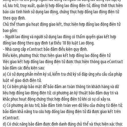
số, lưu trữ, truy xuất, quản lý hợp đồng lao động điện tử, đồng thời thực hiện
báo cáo tình hình sử dụng lao động, chứng thực hợp đồng lao động điện tử
theo quy định.
Chủ thể tham gia hoạt động giao kết, thực hiện hợp đồng lao động điện tử
bao gồm:
- Người lao động và người sử dụng lao động có thẩm quyền giao kết hợp
đồng lao động theo quy định tại Điều 18 Bộ luật Lao động.
- Nhà cung cấp eContract bảo đảm điều kiện quy định.
Điều kiện, phương thức thực hiện giao kết hợp đồng lao động điện tử
Việc giao kết hợp đồng lao động điện tử được thực hiện thông qua eContract
bảo đảm các điều kiện sau:
a) Có sử dụng phần mềm ký số, kiểm tra chữ ký số đáp ứng yêu cầu của pháp
luật về giao dịch điện tử.
b) Có biện pháp bảo mật để bảo đảm an toàn thông tin khách hàng và dữ
liệu hợp đồng lao động điện tử; có phương án kỹ thuật bảo đảm duy trì và
khắc phục hoạt động chứng thực hợp đồng điện tử khi có sự cố xảy ra.
c) Có phương án lưu trữ, bảo đảm tính toàn vẹn dữ liệu của chứng từ điện tử;
bảo đảm khả năng tra cứu hợp đồng lao động điện tử đã được giao kết trên
eContract.
d) Có chức năng bảo đảm được định danh đúng chủ thể và thực hiện xác thực