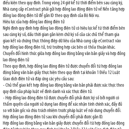
điều kiện theo quy định. Trong vòng 24 giờ kể từ thời điểm bên sau cùng ký,
Nhà cung cấp eContract phải gửi hợp đồng lao động điện tử về Nền tảng hợp
đồng lao động điện tử để gắn ID theo quy định của Bộ Nội vụ.
Hiệu lực của hợp đồng lao động điện tử
Nghị định quy định hợp đồng lao động điện tử có hiệu lực kể từ thời điểm bên
sau cùng ký số, dấu thời gian gắn kèm chữ ký số của các chủ thể tham gia
giao kết và chứng thực thông điệp dữ liệu của Nhà cung cấp eContract vào
hợp đồng lao động điện tử, trừ trường hợp các bên có thỏa thuận khác.
Chuyển đổi hình thức giữa hợp đồng lao động bằng văn bản giấy và hợp đồng
lao động điện tử
Theo quy định, hợp đồng lao động điện tử được chuyển đổi từ hợp đồng lao
động bằng văn bản giấy thực hiện theo quy định tại khoản 1 Điều 12 Luật
Giao dịch điện tử và đáp ứng các yêu cầu sau:
- Chủ thể giao kết hợp đồng lao động bằng văn bản phải được xác thực theo
quy định của pháp luật về định danh và xác thực điện tử.
- Hợp đồng lao động điện tử được chuyển đổi phải được ký số bởi người có
thẩm quyền của người sử dụng lao động để xác nhận tính chính xác, đầy đủ
so với bản gốc và chịu trách nhiệm trước pháp luật về nội dung chuyển đổi.
Hợp đồng lao động điện tử sau khi chuyển đổi phải được gắn ID.
Hợp đồng lao động bằng văn bản giấy được chuyển đổi từ hợp đồng lao động