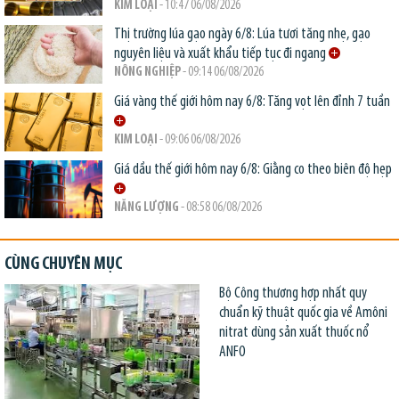
KIM LOẠI
- 10:47 06/08/2026
Thị trường lúa gạo ngày 6/8: Lúa tươi tăng nhẹ, gạo
nguyên liệu và xuất khẩu tiếp tục đi ngang
NÔNG NGHIỆP
- 09:14 06/08/2026
Giá vàng thế giới hôm nay 6/8: Tăng vọt lên đỉnh 7 tuần
KIM LOẠI
- 09:06 06/08/2026
Giá dầu thế giới hôm nay 6/8: Giằng co theo biên độ hẹp
NĂNG LƯỢNG
- 08:58 06/08/2026
CÙNG CHUYÊN MỤC
Bộ Công thương hợp nhất quy
chuẩn kỹ thuật quốc gia về Amôni
nitrat dùng sản xuất thuốc nổ
ANFO