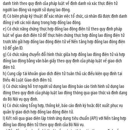
danh tính theo quy định của pháp luật về định danh và xác thực điện tử
người lao động và người sử dụng lao động.
đ) Có biện pháp kỹ thuật để xác nhận việc tổ chức, cá nhân đã được định danh
đồng ý với các nội dung trong hợp đồng lao động.
e) Có chức năng chứng thực hợp đồng lao động điện tử theo quy định pháp
luật về giao dịch điện tử để thực hiện chứng thực hợp đồng lao động điện tử
trước khi gửi hợp đồng lao động điện tử về Nền tảng hợp đồng lao động điện
tử để gắn ID.
g) Có chức năng chuyển đổi hình thức giữa hợp đồng lao động điện tử và hợp
đồng lao động bằng văn bản giấy theo quy định của pháp luật về giao dịch
điện tử.
h) Cung cấp tài khoản giao dịch điện tử tuân thủ các điều kiện quy định tại
Điều 46 Luật Giao dịch điện tử.
i) Có chức năng hỗ trợ người sử dụng lao động báo cáo tình hình sử dụng lao
động theo quy định của pháp luật lao động thông qua giao thức và định dạng
do Bộ Nội vụ quy định.
k) Có chức năng tổng hợp, thống kê, báo cáo định kỳ hoặc đột xuất phục vụ
quản lý giao dịch hợp đồng lao động điện tử.
l) Kết nối qua giao diện lập trình ứng dụng tiêu chuẩn (API) với Nền tảng hợp
đồng lao động điện tử theo quy định của Bộ Nội vụ.