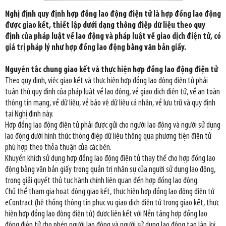
Nghị định quy định hợp đồng lao động điện tử là hợp đồng lao động
được giao kết, thiết lập dưới dạng thông điệp dữ liệu theo quy
định của pháp luật về lao động và pháp luật về giao dịch điện tử, có
giá trị pháp lý như hợp đồng lao động bằng văn bản giấy.
Nguyên tắc chung giao kết và thực hiện hợp đồng lao động điện tử
Theo quy định, việc giao kết và thực hiện hợp đồng lao động điện tử phải
tuân thủ quy định của pháp luật về lao động, về giao dịch điện tử, về an toàn
thông tin mạng, về dữ liệu, về bảo vệ dữ liệu cá nhân, về lưu trữ và quy định
tại Nghị định này.
Hợp đồng lao động điện tử phải được gửi cho người lao động và người sử dụng
lao động dưới hình thức thông điệp dữ liệu thông qua phương tiện điện tử
phù hợp theo thỏa thuận của các bên.
Khuyến khích sử dụng hợp đồng lao động điện tử thay thế cho hợp đồng lao
động bằng văn bản giấy trong quản trị nhân sự của người sử dụng lao động,
trong giải quyết thủ tục hành chính liên quan đến hợp đồng lao động.
Chủ thể tham gia hoạt động giao kết, thực hiện hợp đồng lao động điện tử
eContract (hệ thống thông tin phục vụ giao dịch điện tử trong giao kết, thực
hiện hợp đồng lao động điện tử) được liên kết với Nền tảng hợp đồng lao
động điện tử cho phép người lao động và người sử dụng lao động tạo lập, ký