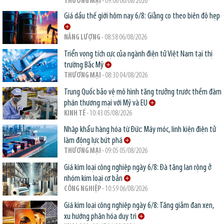
THƯƠNG MẠI
- 09:06 06/08/2026
Giá dầu thế giới hôm nay 6/8: Giằng co theo biên độ hẹp
NĂNG LƯỢNG
- 08:58 06/08/2026
Triển vọng tích cực của ngành điện tử Việt Nam tại thị
trường Bắc Mỹ
THƯƠNG MẠI
- 08:30 04/08/2026
Trung Quốc bảo vệ mô hình tăng trưởng trước thềm đàm
phán thương mại với Mỹ và EU
KINH TẾ
- 10:43 05/08/2026
Nhập khẩu hàng hóa từ Đức: Máy móc, linh kiện điện tử
làm động lực bứt phá
THƯƠNG MẠI
- 09:05 05/08/2026
Giá kim loại công nghiệp ngày 6/8: Đà tăng lan rộng ở
nhóm kim loại cơ bản
CÔNG NGHIỆP
- 10:59 06/08/2026
Giá kim loại công nghiệp ngày 6/8: Tăng giảm đan xen,
xu hướng phân hóa duy trì