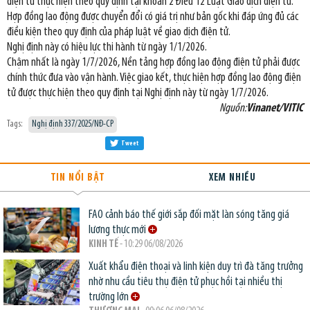
điện tử thực hiện theo quy định tại khoản 2 Điều 12 Luật Giao dịch điện tử.
Hợp đồng lao động được chuyển đổi có giá trị như bản gốc khi đáp ứng đủ các
điều kiện theo quy định của pháp luật về giao dịch điện tử.
Nghị định này có hiệu lực thi hành từ ngày 1/1/2026.
Chậm nhất là ngày 1/7/2026, Nền tảng hợp đồng lao động điện tử phải được
chính thức đưa vào vận hành. Việc giao kết, thực hiện hợp đồng lao động điện
tử được thực hiện theo quy định tại Nghị định này từ ngày 1/7/2026.
Nguồn:
Vinanet/VITIC
Tags:
Nghị định 337/2025/NĐ-CP
Tweet
TIN NỔI BẬT
XEM NHIỀU
FAO cảnh báo thế giới sắp đối mặt làn sóng tăng giá
lương thực mới
KINH TẾ
- 10:29 06/08/2026
Xuất khẩu điện thoại và linh kiện duy trì đà tăng trưởng
nhờ nhu cầu tiêu thụ điện tử phục hồi tại nhiều thị
trường lớn