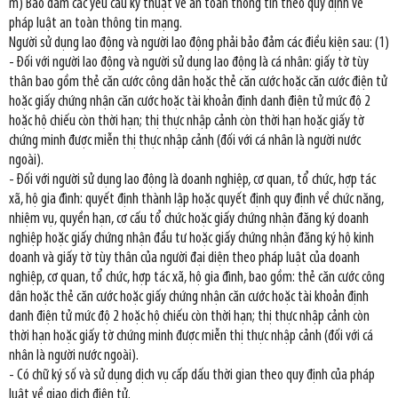
m) Bảo đảm các yêu cầu kỹ thuật về an toàn thông tin theo quy định về
pháp luật an toàn thông tin mạng.
Người sử dụng lao động và người lao động phải bảo đảm các điều kiện sau: (1)
- Đối với người lao động và người sử dụng lao động là cá nhân: giấy tờ tùy
thân bao gồm thẻ căn cước công dân hoặc thẻ căn cước hoặc căn cước điện tử
hoặc giấy chứng nhận căn cước hoặc tài khoản định danh điện tử mức độ 2
hoặc hộ chiếu còn thời hạn; thị thực nhập cảnh còn thời hạn hoặc giấy tờ
chứng minh được miễn thị thực nhập cảnh (đối với cá nhân là người nước
ngoài).
- Đối với người sử dụng lao động là doanh nghiệp, cơ quan, tổ chức, hợp tác
xã, hộ gia đình: quyết định thành lập hoặc quyết định quy định về chức năng,
nhiệm vụ, quyền hạn, cơ cấu tổ chức hoặc giấy chứng nhận đăng ký doanh
nghiệp hoặc giấy chứng nhận đầu tư hoặc giấy chứng nhận đăng ký hộ kinh
doanh và giấy tờ tùy thân của người đại diện theo pháp luật của doanh
nghiệp, cơ quan, tổ chức, hợp tác xã, hộ gia đình, bao gồm: thẻ căn cước công
dân hoặc thẻ căn cước hoặc giấy chứng nhận căn cước hoặc tài khoản định
danh điện tử mức độ 2 hoặc hộ chiếu còn thời hạn; thị thực nhập cảnh còn
thời hạn hoặc giấy tờ chứng minh được miễn thị thực nhập cảnh (đối với cá
nhân là người nước ngoài).
- Có chữ ký số và sử dụng dịch vụ cấp dấu thời gian theo quy định của pháp
luật về giao dịch điện tử.