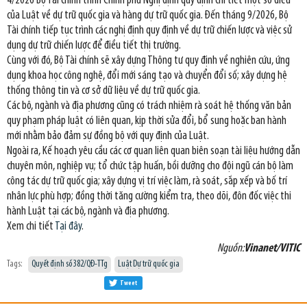
4/2026 Bộ Tài chính trình Chính phủ Nghị định quy định chi tiết một số điều
của Luật về dự trữ quốc gia và hàng dự trữ quốc gia. Đến tháng 9/2026, Bộ
Tài chính tiếp tục trình các nghị định quy định về dự trữ chiến lược và việc sử
dụng dự trữ chiến lược để điều tiết thị trường.
Cùng với đó, Bộ Tài chính sẽ xây dựng Thông tư quy định về nghiên cứu, ứng
dụng khoa học công nghệ, đổi mới sáng tạo và chuyển đổi số; xây dựng hệ
thống thông tin và cơ sở dữ liệu về dự trữ quốc gia.
Các bộ, ngành và địa phương cũng có trách nhiệm rà soát hệ thống văn bản
quy phạm pháp luật có liên quan, kịp thời sửa đổi, bổ sung hoặc ban hành
mới nhằm bảo đảm sự đồng bộ với quy định của Luật.
Ngoài ra, Kế hoạch yêu cầu các cơ quan liên quan biên soạn tài liệu hướng dẫn
chuyên môn, nghiệp vụ; tổ chức tập huấn, bồi dưỡng cho đội ngũ cán bộ làm
công tác dự trữ quốc gia; xây dựng vị trí việc làm, rà soát, sắp xếp và bố trí
nhân lực phù hợp; đồng thời tăng cường kiểm tra, theo dõi, đôn đốc việc thi
hành Luật tại các bộ, ngành và địa phương.
Xem chi tiết
Tại đây
.
Nguồn:
Vinanet/VITIC
Tags:
Quyết định số 382/QĐ-TTg
Luật Dự trữ quốc gia
Tweet