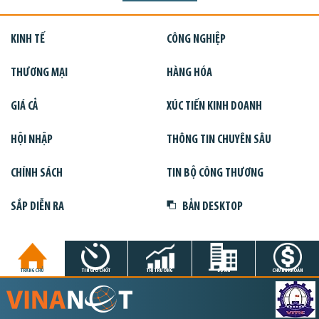
KINH TẾ
CÔNG NGHIỆP
THƯƠNG MẠI
HÀNG HÓA
GIÁ CẢ
XÚC TIẾN KINH DOANH
HỘI NHẬP
THÔNG TIN CHUYÊN SÂU
CHÍNH SÁCH
TIN BỘ CÔNG THƯƠNG
SẮP DIỄN RA
BẢN DESKTOP
TRANG CHỦ
TIN GIỜ CHÓT
THỊ TRƯỜNG
DỰ ÁN
CHỨNG KHOÁN