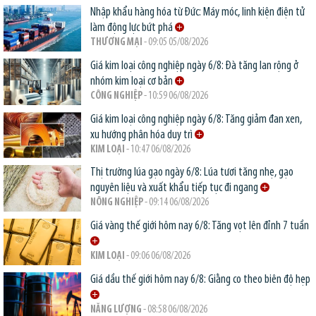
Nhập khẩu hàng hóa từ Đức: Máy móc, linh kiện điện tử
làm động lực bứt phá
THƯƠNG MẠI
- 09:05 05/08/2026
Giá kim loại công nghiệp ngày 6/8: Đà tăng lan rộng ở
nhóm kim loại cơ bản
CÔNG NGHIỆP
- 10:59 06/08/2026
Giá kim loại công nghiệp ngày 6/8: Tăng giảm đan xen,
xu hướng phân hóa duy trì
KIM LOẠI
- 10:47 06/08/2026
Thị trường lúa gạo ngày 6/8: Lúa tươi tăng nhẹ, gạo
nguyên liệu và xuất khẩu tiếp tục đi ngang
NÔNG NGHIỆP
- 09:14 06/08/2026
Giá vàng thế giới hôm nay 6/8: Tăng vọt lên đỉnh 7 tuần
KIM LOẠI
- 09:06 06/08/2026
Giá dầu thế giới hôm nay 6/8: Giằng co theo biên độ hẹp
NĂNG LƯỢNG
- 08:58 06/08/2026