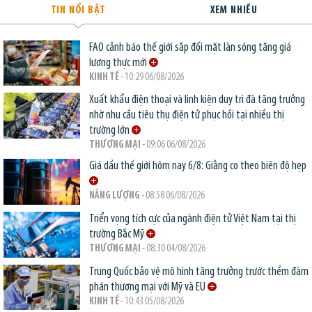
TIN NỔI BẬT
XEM NHIỀU
FAO cảnh báo thế giới sắp đối mặt làn sóng tăng giá
lương thực mới
KINH TẾ
- 10:29 06/08/2026
Xuất khẩu điện thoại và linh kiện duy trì đà tăng trưởng
nhờ nhu cầu tiêu thụ điện tử phục hồi tại nhiều thị
trường lớn
THƯƠNG MẠI
- 09:06 06/08/2026
Giá dầu thế giới hôm nay 6/8: Giằng co theo biên độ hẹp
NĂNG LƯỢNG
- 08:58 06/08/2026
Triển vọng tích cực của ngành điện tử Việt Nam tại thị
trường Bắc Mỹ
THƯƠNG MẠI
- 08:30 04/08/2026
Trung Quốc bảo vệ mô hình tăng trưởng trước thềm đàm
phán thương mại với Mỹ và EU
KINH TẾ
- 10:43 05/08/2026