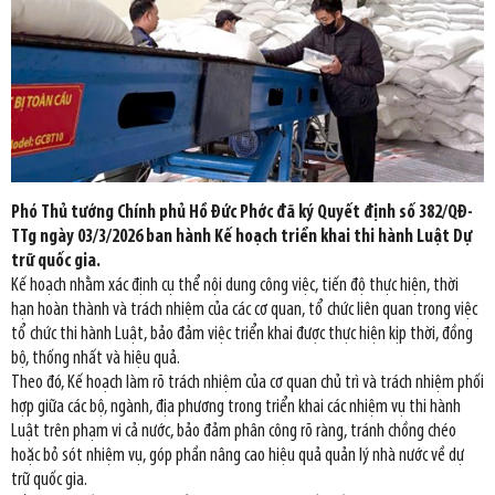
Phó Thủ tướng Chính phủ Hồ Đức Phớc đã ký Quyết định số 382/QĐ-
TTg ngày 03/3/2026 ban hành Kế hoạch triển khai thi hành Luật Dự
trữ quốc gia.
Kế hoạch nhằm xác định cụ thể nội dung công việc, tiến độ thực hiện, thời
hạn hoàn thành và trách nhiệm của các cơ quan, tổ chức liên quan trong việc
tổ chức thi hành Luật, bảo đảm việc triển khai được thực hiện kịp thời, đồng
bộ, thống nhất và hiệu quả.
Theo đó, Kế hoạch làm rõ trách nhiệm của cơ quan chủ trì và trách nhiệm phối
hợp giữa các bộ, ngành, địa phương trong triển khai các nhiệm vụ thi hành
Luật trên phạm vi cả nước, bảo đảm phân công rõ ràng, tránh chồng chéo
hoặc bỏ sót nhiệm vụ, góp phần nâng cao hiệu quả quản lý nhà nước về dự
trữ quốc gia.