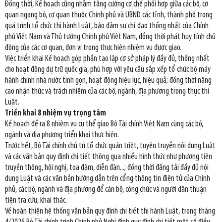
Đồng thời, Kế hoạch cũng nhằm tăng cường cơ chế phối hợp giữa các bộ, cơ
quan ngang bộ, cơ quan thuộc Chính phủ và UBND các tỉnh, thành phố trong
quá trình tổ chức thi hành Luật, bảo đảm sự chỉ đạo thống nhất của Chính
phủ Việt Nam và Thủ tướng Chính phủ Việt Nam, đồng thời phát huy tính chủ
động của các cơ quan, đơn vị trong thực hiện nhiệm vụ được giao.
Việc triển khai Kế hoạch góp phần tạo lập cơ sở pháp lý đầy đủ, thống nhất
cho hoạt động dự trữ quốc gia, phù hợp với yêu cầu sắp xếp tổ chức bộ máy
hành chính nhà nước tinh gọn, hoạt động hiệu lực, hiệu quả; đồng thời nâng
cao nhận thức và trách nhiệm của các bộ, ngành, địa phương trong thực thi
Luật.
Triển khai 8 nhiệm vụ trọng tâm
Kế hoạch đề ra 8 nhiệm vụ cụ thể giao Bộ Tài chính Việt Nam cùng các bộ,
ngành và địa phương triển khai thực hiện.
Trước hết, Bộ Tài chính chủ trì tổ chức quán triệt, tuyên truyền nội dung Luật
và các văn bản quy định chi tiết thông qua nhiều hình thức như phương tiện
truyền thông, hội nghị, tọa đàm, diễn đàn...; đồng thời đăng tải đầy đủ nội
dung Luật và các văn bản hướng dẫn trên cổng thông tin điện tử của Chính
phủ, các bộ, ngành và địa phương để cán bộ, công chức và người dân thuận
tiện tra cứu, khai thác.
Về hoàn thiện hệ thống văn bản quy định chi tiết thi hành Luật, trong tháng