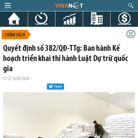
TRANG CHỦ
TIN GIỜ CHÓT
THỊ TRƯỜNG
DỰ ÁN
CHỨNG KHOÁN
CHÍNH SÁCH
Quyết định số 382/QĐ-TTg: Ban hành Kế
hoạch triển khai thi hành Luật Dự trữ quốc
gia
17:23 16/03/2026
Tweet