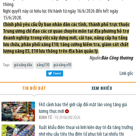
thông.
Nghị quyết này có hiệu lực thi hành từ ngày 16/6/2026 đến hết ngày
15/6/2028.
Chính phủ yêu cầu Ủy ban nhân dân các tỉnh, thành phố trực thuộc
Trung ương chỉ đạo các cơ quan chuyên môn tại địa phương hỗ trợ
doanh nghiệp trong việc xây dựng mới, cải tạo, nâng cấp hạ tầng
lưu chứa, phân phối xăng E10; tăng cường kiểm tra, giám sát chất
lượng xăng E5, E10 lưu thông trên địa bàn quản lý.
Nguồn:
Báo Công thương
Tags:
giá xăng dầu
xăng E10
giá xăng e10
Link gốc
Tweet
TIN NỔI BẬT
XEM NHIỀU
FAO cảnh báo thế giới sắp đối mặt làn sóng tăng giá
lương thực mới
KINH TẾ
- 10:29 06/08/2026
Xuất khẩu điện thoại và linh kiện duy trì đà tăng trưởng
nhờ nhu cầu tiêu thụ điện tử phục hồi tại nhiều thị