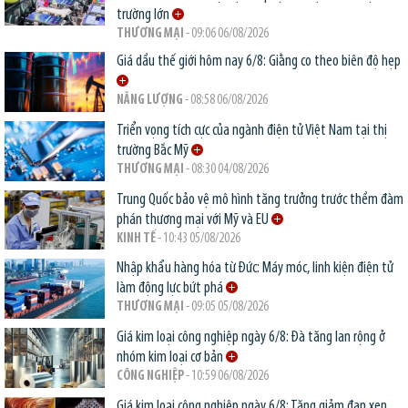
trường lớn
THƯƠNG MẠI
- 09:06 06/08/2026
Giá dầu thế giới hôm nay 6/8: Giằng co theo biên độ hẹp
NĂNG LƯỢNG
- 08:58 06/08/2026
Triển vọng tích cực của ngành điện tử Việt Nam tại thị
trường Bắc Mỹ
THƯƠNG MẠI
- 08:30 04/08/2026
Trung Quốc bảo vệ mô hình tăng trưởng trước thềm đàm
phán thương mại với Mỹ và EU
KINH TẾ
- 10:43 05/08/2026
Nhập khẩu hàng hóa từ Đức: Máy móc, linh kiện điện tử
làm động lực bứt phá
THƯƠNG MẠI
- 09:05 05/08/2026
Giá kim loại công nghiệp ngày 6/8: Đà tăng lan rộng ở
nhóm kim loại cơ bản
CÔNG NGHIỆP
- 10:59 06/08/2026
Giá kim loại công nghiệp ngày 6/8: Tăng giảm đan xen,