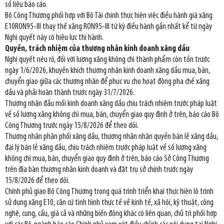
số liệu báo cáo.
Bộ Công Thương phối hợp với Bộ Tài chính thực hiện việc điều hành giá xăng
E10RON95-III thay thế xăng RON95-III từ kỳ điều hành gần nhất kể từ ngày
Nghị quyết này có hiệu lực thi hành.
Quyền, trách nhiệm của thương nhân kinh doanh xăng dầu
Nghị quyết nêu rõ, đối với lượng xăng không chì thành phẩm còn tồn trước
ngày 1/6/2026, khuyến khích thương nhân kinh doanh xăng dầu mua, bán,
chuyển giao giữa các thương nhân để phục vụ cho hoạt động pha chế xăng
dầu và phải hoàn thành trước ngày 31/7/2026.
Thương nhân đầu mối kinh doanh xăng dầu chịu trách nhiệm trước pháp luật
về số lượng xăng không chì mua, bán, chuyển giao quy định ở trên, báo cáo Bộ
Công Thương trước ngày 15/8/2026 để theo dõi.
Thương nhân phân phối xăng dầu, thương nhân nhận quyền bán lẻ xăng dầu,
đại lý bán lẻ xăng dầu, chịu trách nhiệm trước pháp luật về số lượng xăng
không chì mua, bán, chuyển giao quy định ở trên, báo cáo Sở Công Thương
trên địa bàn thương nhân kinh doanh và đặt trụ sở chính trước ngày
15/8/2026 để theo dõi.
Chính phủ giao Bộ Công Thương trong quá trình triển khai thực hiện lộ trình
sử dụng xăng E10, căn cứ tình hình thực tế về kinh tế, xã hội, kỹ thuật, công
nghệ, cung, cầu, giá cả và những biến động khác có liên quan, chủ trì phối hợp