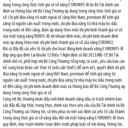
dụng trong công thức tính giá cơ sở xăng E10RON95-III do Bộ Tài chính xác
định và thông báo với Bộ Công Thương áp dụng trong công thức tính giá cơ
sở; Chi phí đưa xăng từ nước ngoài về cảng Việt Nam, premium để tính giá
xăng từ nguồn sản xuất trong nước, chi phí đưa xăng từ nhà máy lọc dầu
trong nước về đến cảng, được áp dụng theo mức chi phí hình thành giá cơ sở
của mặt hàng xăng RON95-III; lợi nhuận định mức, chi phí kinh doanh định
mức áp dụng theo mức chi phí hình thành giá cơ sở của xăng E5RON92;
Khi có đầy đủ các yếu tố chi phí cho hoạt động kinh doanh xăng E10RON95-III
đáp ứng quy định tại khoản 12 Điều 1 Nghị định số 80/2023/NĐ-CP, Bộ Tài
chính chủ trì, phối hợp với Bộ Công Thương tổng hợp, rà soát, yêu cầu báo cáo
bổ sung hoặc khảo sát thực tế (nếu cần thiết) để xem xét, quyết định chi phí
đưa xăng từ nước ngoài về cảng Việt Nam, premium để tính giá xăng từ
nguồn sản xuất trong nước, chi phí đưa xăng từ nhà máy lọc dầu trong nước
về đến cảng, chi phí kinh doanh định mức và thông báo để Bộ Công Thương áp
dụng trong công thức giá cơ sở.
Cùng với đó, thương nhân đầu mối kinh doanh xăng dầu có trách nhiệm báo
cáo đầy đủ, kịp thời, trung thực, chính xác theo yêu cầu của Bộ Tài chính và Bộ
Công Thương các thông tin, số liệu phục vụ việc xác định các yếu tố cấu thành
trong công thức giá cơ sở xăng dầu đối với mặt hàng xăng E10RON95-III theo
quy định; chịu trách nhiệm toàn diện trước pháp luật về nội dung, thông tin,