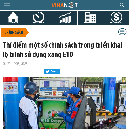
TRANG CHỦ
TIN GIỜ CHÓT
THỊ TRƯỜNG
DỰ ÁN
CHỨNG KHOÁN
CHÍNH SÁCH
Thí điểm một số chính sách trong triển khai
lộ trình sử dụng xăng E10
09:21 17/06/2026
Tweet