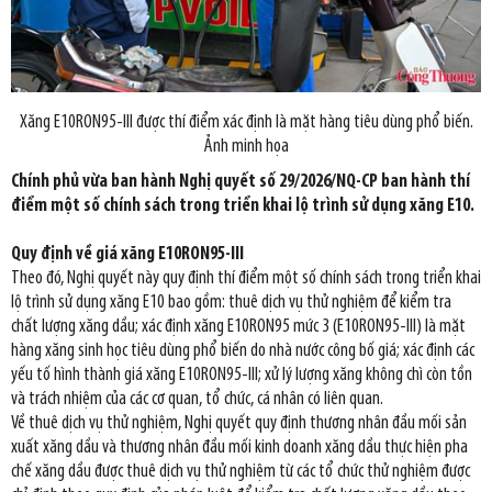
Xăng E10RON95-III được thí điểm xác định là mặt hàng tiêu dùng phổ biến.
Ảnh minh họa
Chính phủ vừa ban hành Nghị quyết số 29/2026/NQ-CP ban hành thí
điểm một số chính sách trong triển khai lộ trình sử dụng xăng E10.
Quy định về giá xăng E10RON95-III
Theo đó, Nghị quyết này quy định thí điểm một số chính sách trong triển khai
lộ trình sử dụng xăng E10 bao gồm: thuê dịch vụ thử nghiệm để kiểm tra
chất lượng xăng dầu; xác định xăng E10RON95 mức 3 (E10RON95-III) là mặt
hàng xăng sinh học tiêu dùng phổ biến do nhà nước công bố giá; xác định các
yếu tố hình thành giá xăng E10RON95-III; xử lý lượng xăng không chì còn tồn
và trách nhiệm của các cơ quan, tổ chức, cá nhân có liên quan.
Về thuê dịch vụ thử nghiệm, Nghị quyết quy định thương nhân đầu mối sản
xuất xăng dầu và thương nhân đầu mối kinh doanh xăng dầu thực hiện pha
chế xăng dầu được thuê dịch vụ thử nghiệm từ các tổ chức thử nghiệm được