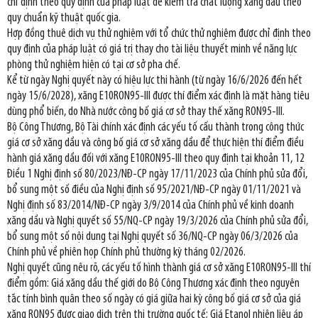
chỉ định theo quy định của pháp luật để kiểm tra chất lượng xăng dầu theo
quy chuẩn kỹ thuật quốc gia.
Hợp đồng thuê dịch vụ thử nghiệm với tổ chức thử nghiệm được chỉ định theo
quy định của pháp luật có giá trị thay cho tài liệu thuyết minh về năng lực
phòng thử nghiệm hiện có tại cơ sở pha chế.
Kể từ ngày Nghị quyết này có hiệu lực thi hành (từ ngày 16/6/2026 đến hết
ngày 15/6/2028), xăng E10RON95-III được thí điểm xác định là mặt hàng tiêu
dùng phổ biến, do Nhà nước công bố giá cơ sở thay thế xăng RON95-III.
Bộ Công Thương, Bộ Tài chính xác định các yếu tố cấu thành trong công thức
giá cơ sở xăng dầu và công bố giá cơ sở xăng dầu để thực hiện thí điểm điều
hành giá xăng dầu đối với xăng E10RON95-III theo quy định tại khoản 11, 12
Điều 1 Nghị định số 80/2023/NĐ-CP ngày 17/11/2023 của Chính phủ sửa đổi,
bổ sung một số điều của Nghị định số 95/2021/NĐ-CP ngày 01/11/2021 và
Nghị định số 83/2014/NĐ-CP ngày 3/9/2014 của Chính phủ về kinh doanh
xăng dầu và Nghị quyết số 55/NQ-CP ngày 19/3/2026 của Chính phủ sửa đổi,
bổ sung một số nội dung tại Nghị quyết số 36/NQ-CP ngày 06/3/2026 của
Chính phủ về phiên họp Chính phủ thường kỳ tháng 02/2026.
Nghị quyết cũng nêu rõ, các yếu tố hình thành giá cơ sở xăng E10RON95-III thí
điểm gồm: Giá xăng dầu thế giới do Bộ Công Thương xác định theo nguyên
tắc tính bình quân theo số ngày có giá giữa hai kỳ công bố giá cơ sở của giá
xăng RON95 được giao dịch trên thị trường quốc tế; Giá Etanol nhiên liệu áp