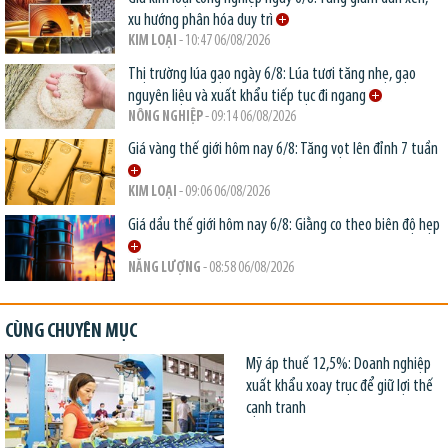
xu hướng phân hóa duy trì
KIM LOẠI
- 10:47 06/08/2026
Thị trường lúa gạo ngày 6/8: Lúa tươi tăng nhẹ, gạo
nguyên liệu và xuất khẩu tiếp tục đi ngang
NÔNG NGHIỆP
- 09:14 06/08/2026
Giá vàng thế giới hôm nay 6/8: Tăng vọt lên đỉnh 7 tuần
KIM LOẠI
- 09:06 06/08/2026
Giá dầu thế giới hôm nay 6/8: Giằng co theo biên độ hẹp
NĂNG LƯỢNG
- 08:58 06/08/2026
CÙNG CHUYÊN MỤC
Mỹ áp thuế 12,5%: Doanh nghiệp
xuất khẩu xoay trục để giữ lợi thế
cạnh tranh