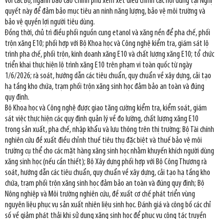
với các Bộ, ngành báo cáo Chính phủ xem xét điều chỉnh các nội dung tại Nghị
quyết này để đảm bảo mục tiêu an ninh năng lượng, bảo vệ môi trường và
bảo vệ quyền lợi người tiêu dùng.
Đồng thời, chủ trì điều phối nguồn cung etanol và xăng nền để pha chế, phối
trộn xăng E10; phối hợp với Bộ Khoa học và Công nghệ kiểm tra, giám sát lộ
trình pha chế, phối trộn, kinh doanh xăng E10 và chất lượng xăng E10; tổ chức
triển khai thực hiện lộ trình xăng E10 trên phạm vi toàn quốc từ ngày
1/6/2026; rà soát, hướng dẫn các tiêu chuẩn, quy chuẩn về xây dựng, cải tạo
hạ tầng kho chứa, trạm phối trộn xăng sinh học đảm bảo an toàn và đúng
quy định.
Bộ Khoa học và Công nghệ được giao tăng cường kiểm tra, kiểm soát, giám
sát việc thực hiện các quy định quản lý về đo lường, chất lượng xăng E10
trong sản xuất, pha chế, nhập khẩu và lưu thông trên thị trường; Bộ Tài chính
nghiên cứu đề xuất điều chỉnh thuế tiêu thụ đặc biệt và thuế bảo vệ môi
trường cụ thể cho các mặt hàng xăng sinh học nhằm khuyến khích người dùng
xăng sinh học (nếu cần thiết); Bộ Xây dựng phối hợp với Bộ Công Thương rà
soát, hướng dẫn các tiêu chuẩn, quy chuẩn về xây dựng, cải tạo hạ tầng kho
chứa, trạm phối trộn xăng sinh học đảm bảo an toàn và đúng quy định; Bộ
Nông nghiệp và Môi trường nghiên cứu, đề xuất cơ chế phát triển vùng
nguyên liệu phục vụ sản xuất nhiên liệu sinh học. Đánh giá và công bố các chỉ
số về giảm phát thải khi sử dụng xăng sinh học để phục vụ công tác truyền