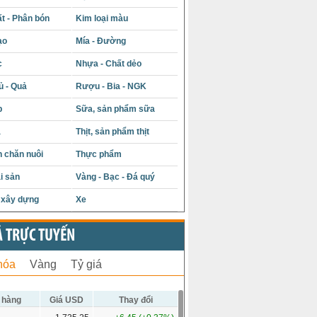
t - Phân bón
Kim loại màu
ạo
Mía - Đường
c
Nhựa - Chất dẻo
ủ - Quả
Rượu - Bia - NGK
p
Sữa, sản phẩm sữa
á
Thịt, sản phẩm thịt
 chăn nuôi
Thực phẩm
i sản
Vàng - Bạc - Đá quý
u xây dựng
Xe
Ả TRỰC TUYẾN
hóa
Vàng
Tỷ giá
 hàng
Giá USD
Thay đổi