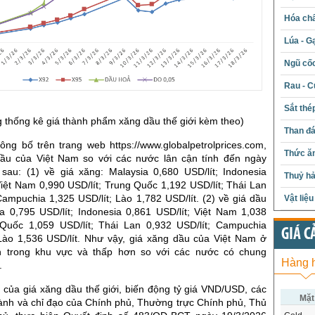
Hóa chấ
Lúa - G
Ngũ cố
Rau - C
Sắt thé
ảng thống kê giá thành phẩm xăng dầu thế giới kèm theo)
Than đ
ông bố trên trang web https://www.globalpetrolprices.com,
Thức ăn
ầu của Việt Nam so với các nước lân cận tính đến ngày
sau: (1) về giá xăng: Malaysia 0,680 USD/lít; Indonesia
Thuỷ hả
Việt Nam 0,990 USD/lít; Trung Quốc 1,192 USD/lít; Thái Lan
Campuchia 1,325 USD/lít; Lào 1,782 USD/lít. (2) về giá dầu
Vật liệ
ia 0,795 USD/lít; Indonesia 0,861 USD/lít; Việt Nam 1,038
 Quốc 1,059 USD/lít; Thái Lan 0,932 USD/lít; Campuchia
GIÁ C
 Lào 1,536 USD/lít. Như vậy, giá xăng dầu của Việt Nam ở
h trong khu vực và thấp hơn so với các nước có chung
Hàng 
.
 của giá xăng dầu thế giới, biến động tỷ giá VND/USD, các
Mặt
hành và chỉ đạo của Chính phủ, Thường trực Chính phủ, Thủ