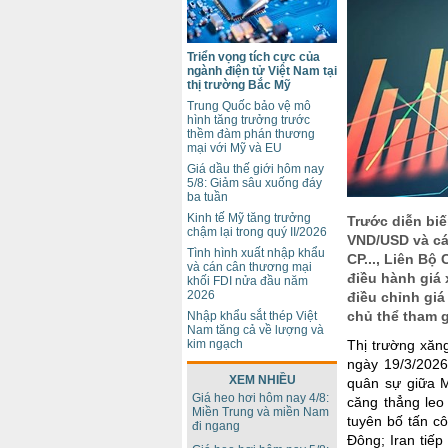
Triển vọng tích cực của
ngành điện tử Việt Nam tại
thị trường Bắc Mỹ
Trung Quốc bảo vệ mô
hình tăng trưởng trước
thềm đàm phán thương
mại với Mỹ và EU
Giá dầu thế giới hôm nay
5/8: Giảm sâu xuống đáy
ba tuần
Kinh tế Mỹ tăng trưởng
Trước diễn biế
chậm lại trong quý II/2026
VND/USD và cá
Tình hình xuất nhập khẩu
CP..., Liên B
và cán cân thương mại
điều hành giá 
khối FDI nửa đầu năm
2026
điều chỉnh giá
chủ thể tham g
Nhập khẩu sắt thép Việt
Nam tăng cả về lượng và
kim ngạch
Thị trường xăng
ngày 19/3/2026
XEM NHIỀU
quân sự giữa Mỹ
Giá heo hơi hôm nay 4/8:
căng thẳng leo
Miền Trung và miền Nam
tuyên bố tấn c
đi ngang
Đông; Iran tiế