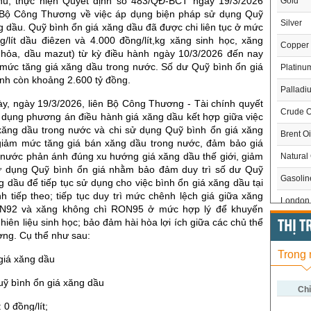
hủ, thực hiện Quyết định số 483/QĐ-BCT ngày 19/3/2026
Gold
 Bộ Công Thương về việc áp dụng biện pháp sử dụng Quỹ
Silver
g dầu. Quỹ bình ổn giá xăng dầu đã được chi liên tục ở mức
g/lít dầu điêzen và 4.000 đồng/lít,kg xăng sinh học, xăng
Copper
 hỏa, dầu mazut) từ kỳ điều hành ngày 10/3/2026 đến nay
 mức tăng giá xăng dầu trong nước. Số dư Quỹ bình ổn giá
Platinu
nh còn khoảng 2.600 tỷ đồng.
Palladi
ày, ngày 19/3/2026, liên Bộ Công Thương - Tài chính quyết
Crude O
p dụng phương án điều hành giá xăng dầu kết hợp giữa việc
 xăng dầu trong nước và chi sử dụng Quỹ bình ổn giá xăng
Brent Oi
giảm mức tăng giá bán xăng dầu trong nước, đảm bảo giá
 nước phản ánh đúng xu hướng giá xăng dầu thế giới, giảm
Natural
ử dụng Quỹ bình ổn giá nhằm bảo đảm duy trì số dư Quỹ
Gasoli
g dầu để tiếp tục sử dụng cho việc bình ổn giá xăng dầu tại
h tiếp theo; tiếp tục duy trì mức chênh lệch giá giữa xăng
London 
N92 và xăng không chì RON95 ở mức hợp lý để khuyến
hiên liệu sinh học; bảo đảm hài hòa lợi ích giữa các chủ thể
US Whe
THỊ 
ường. Cụ thể như sau:
US Cor
Trong
giá xăng dầu
US Soy
Quỹ bình ổn giá xăng dầu
US Coff
Chỉ
 0 đồng/lít;