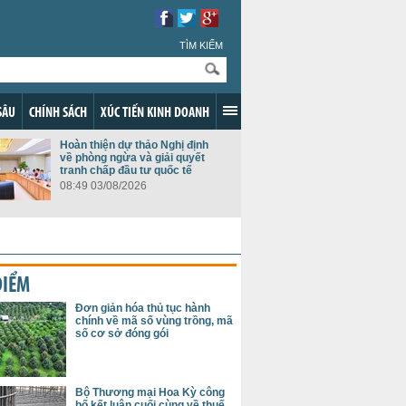
TÌM KIẾM
SÂU
CHÍNH SÁCH
XÚC TIẾN KINH DOANH
Hoàn thiện dự thảo Nghị định
về phòng ngừa và giải quyết
tranh chấp đầu tư quốc tế
08:49 03/08/2026
ĐIỂM
Đơn giản hóa thủ tục hành
chính về mã số vùng trồng, mã
số cơ sở đóng gói
Bộ Thương mại Hoa Kỳ công
bố kết luận cuối cùng về thuế