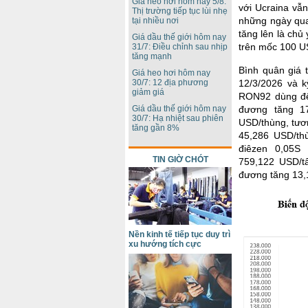
Giá heo hơi hôm nay 5/8:
với Ucraina vẫn
Thị trường tiếp tục lùi nhẹ
những ngày qua
tại nhiều nơi
tăng lên là chủ
Giá dầu thế giới hôm nay
trên mốc 100 U
31/7: Điều chỉnh sau nhịp
tăng mạnh
Bình quân giá 
Giá heo hơi hôm nay
30/7: 12 địa phương
12/3/2026 và k
giảm giá
RON92 dùng để
Giá dầu thế giới hôm nay
đương tăng 1
30/7: Hạ nhiệt sau phiên
USD/thùng, tươ
tăng gần 8%
45,286 USD/th
điêzen 0,05S 
TIN GIỜ CHÓT
759,122 USD/t
đương tăng 13,
Nền kinh tế tiếp tục duy trì
xu hướng tích cực