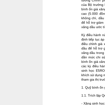
tướng Chính p
của Bộ trưởng
bình ổn giá xăn
cao (5.000 đồn
không chì, dầu
để hỗ trợ giảm
xăng dầu ước tí
Kỳ điều hành n
định tiếp tục á
điều chỉnh giá
dầu để hỗ trợ 
xăng dầu trong
dần mức chi s
bình ổn giá xăn
các kỳ điều hàn
sinh học E5RO
khích sử dụng n
tham gia thị tr
1. Quỹ bình ổn 
1.1. Trích lập 
- Xăng sinh học: