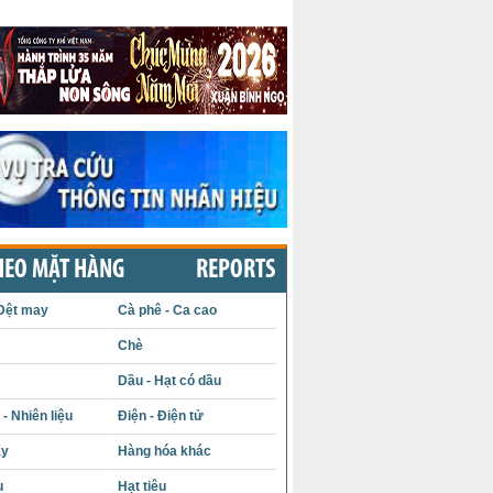
HEO MẶT HÀNG
REPORTS
Dệt may
Cà phê - Ca cao
Chè
Dầu - Hạt có dầu
- Nhiên liệu
Điện - Điện tử
ấy
Hàng hóa khác
u
Hạt tiêu