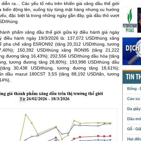
 diễn ra… Các yếu tố nêu trên khiến giá xăng dầu thế giới
 biến động lên, xuống tùy từng mặt hàng nhưng xu hướng
 yếu, đặc biệt là trong những ngày gần đây, giá dầu thô vượt
SD/thùng.
thành phẩm xăng dầu thế giới giữa kỳ điều hành giá ngày
ỳ điều hành ngày 19/3/2026 là: 137,072 USD/thùng xăng
 pha chế xăng E5RON92 (tăng 20,312 USD/thùng, tương
7,40%); 150,392 USD/thùng xăng RON95 (tăng 21,222
ng đương tăng 16,43%); 202,556 USD/thùng dầu hỏa (tăng
ùng, tương đương tăng 28,80%); 193,998 USD/thùng dầu
(tăng 30,438 USD/thùng, tương đương tăng 18,61%);
ấn dầu mazut 180CST 3,5S (tăng 88,192 USD/tấn, tương
TIN T
14%).
Bông - 
Cao su
Da giày
Dầu mỏ 
Gỗ - Gi
Hạt điề