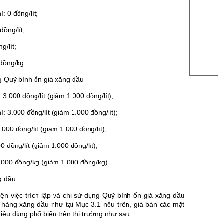
US Sug
: 0 đồng/lít;
US Cott
đồng/lít;
London
g/lít;
US Coc
đồng/kg.
Rough 
Nguồn Fi
g Quỹ bình ổn giá xăng dầu
 3.000 đồng/lít (giảm 1.000 đồng/lít);
: 3.000 đồng/lít (giảm 1.000 đồng/lít);
000 đồng/lít (giảm 1.000 đồng/lít);
 đồng/lít (giảm 1.000 đồng/lít);
.000 đồng/kg (giảm 1.000 đồng/kg).
g dầu
ện việc trích lập và chi sử dụng Quỹ bình ổn giá xăng dầu
t hàng xăng dầu như tại Mục 3.1 nêu trên, giá bán các mặt
iêu dùng phổ biến trên thị trường như sau: