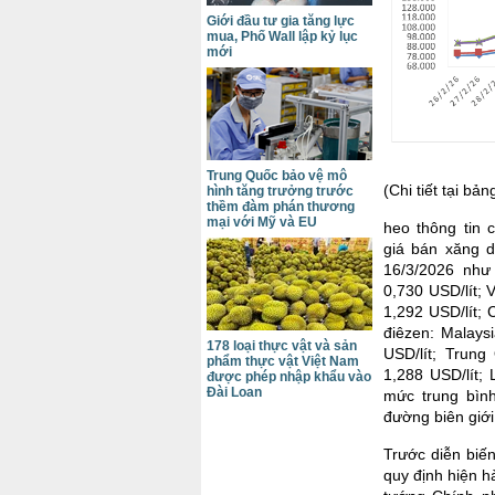
Giới đầu tư gia tăng lực
mua, Phố Wall lập kỷ lục
mới
Trung Quốc bảo vệ mô
(Chi tiết tại b
hình tăng trưởng trước
thềm đàm phán thương
mại với Mỹ và EU
heo thông tin c
giá bán xăng d
16/3/2026 như 
0,730 USD/lít; 
1,292 USD/lít; 
điêzen: Malays
178 loại thực vật và sản
USD/lít; Trung
phẩm thực vật Việt Nam
1,288 USD/lít;
được phép nhập khẩu vào
Đài Loan
mức trung bìn
đường biên giới
Trước diễn biến
quy định hiện 