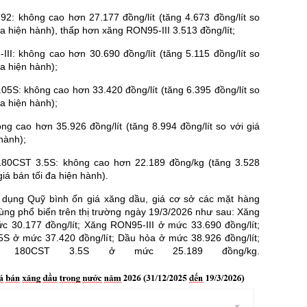
: không cao hơn 27.177 đồng/lít (tăng 4.673 đồng/lít so
 đa hiện hành), thấp hơn xăng RON95-III 3.513 đồng/lít;
II: không cao hơn 30.690 đồng/lít (tăng 5.115 đồng/lít so
đa hiện hành);
05S: không cao hơn 33.420 đồng/lít (tăng 6.395 đồng/lít so
đa hiện hành);
g cao hơn 35.926 đồng/lít (tăng 8.994 đồng/lít so với giá
 hành);
80CST 3.5S: không cao hơn 22.189 đồng/kg (tăng 3.528
giá bán tối đa hiện hành).
dụng Quỹ bình ổn giá xăng dầu, giá cơ sở các mặt hàng
ùng phổ biến trên thị trường ngày 19/3/2026 như sau: Xăng
30.177 đồng/lít; Xăng RON95-III ở mức 33.690 đồng/lít;
5S ở mức 37.420 đồng/lít; Dầu hỏa ở mức 38.926 đồng/lít;
 180CST 3.5S ở mức 25.189 đồng/kg.