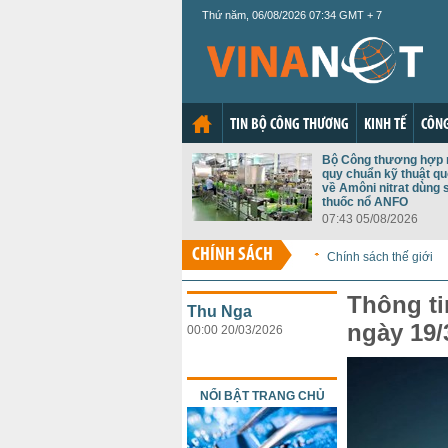
Thứ năm, 06/08/2026 07:34 GMT + 7
TIN BỘ CÔNG THƯƠNG
KINH TẾ
CÔNG
Bộ Công thương hợp 
quy chuẩn kỹ thuật qu
về Amôni nitrat dùng 
thuốc nổ ANFO
07:43 05/08/2026
CHÍNH SÁCH
Chính sách thế giới
Thông ti
Thu Nga
ngày 19/
00:00 20/03/2026
NỔI BẬT TRANG CHỦ