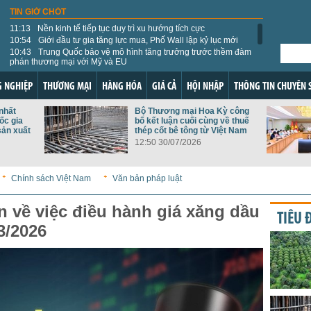
TIN GIỜ CHÓT
11:13
Nền kinh tế tiếp tục duy trì xu hướng tích cực
10:54
Giới đầu tư gia tăng lực mua, Phố Wall lập kỷ lục mới
10:43
Trung Quốc bảo vệ mô hình tăng trưởng trước thềm đàm
phán thương mại với Mỹ và EU
09:55
178 loại thực vật và sản phẩm thực vật Việt Nam được
phép nhập khẩu vào Đài Loan
 NGHIỆP
THƯƠNG MẠI
HÀNG HÓA
GIÁ CẢ
HỘI NHẬP
THÔNG TIN CHUYÊN 
09:47
Thứ trưởng Bộ Công Thương: GoGlobal mở đường cho
doanh nghiệp Việt vươn ra thế giới
nhất
Bộ Thương mại Hoa Kỳ công
09:43
Tỷ giá USD hôm nay 5/8: Tỷ giá trung tâm lên 25.405
ốc gia
bố kết luận cuối cùng về thuế
đồng, giới đầu tư dồn sự chú ý vào báo cáo việc làm Mỹ
sản xuất
thép cốt bê tông từ Việt Nam
09:36
Giá năng lượng thế giới hôm nay 5/8: Thị trường hạ nhiệt
12:50 30/07/2026
nhờ tín hiệu ngoại giao tích cực
09:31
Thị trường lúa gạo ngày 5/8: Giá lúa gạo trong nước đi
ngang, xuất khẩu tăng nhẹ
Chính sách Việt Nam
Văn bản pháp luật
09:05
Nhập khẩu hàng hóa từ Đức: Máy móc, linh kiện điện tử
làm động lực bứt phá
08:57
Giá vàng thế giới hôm nay 5/8: Phục hồi nhờ giá dầu giảm
n về việc điều hành giá xăng dầu
TIÊU 
3/2026