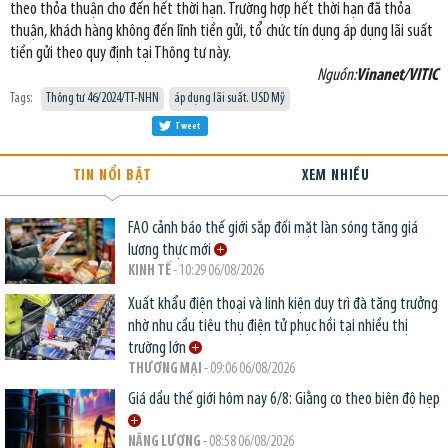
theo thỏa thuận cho đến hết thời hạn. Trường hợp hết thời hạn đã thỏa
thuận, khách hàng không đến lĩnh tiền gửi, tổ chức tín dụng áp dụng lãi suất
tiền gửi theo quy định tại Thông tư này.
Nguồn:
Vinanet/VITIC
Tags:
Thông tư 46/2024/TT-NHN
áp dụng lãi suất. USD Mỹ
Tweet
TIN NỔI BẬT
XEM NHIỀU
FAO cảnh báo thế giới sắp đối mặt làn sóng tăng giá
lương thực mới
KINH TẾ
- 10:29 06/08/2026
Xuất khẩu điện thoại và linh kiện duy trì đà tăng trưởng
nhờ nhu cầu tiêu thụ điện tử phục hồi tại nhiều thị
trường lớn
THƯƠNG MẠI
- 09:06 06/08/2026
Giá dầu thế giới hôm nay 6/8: Giằng co theo biên độ hẹp
NĂNG LƯỢNG
- 08:58 06/08/2026