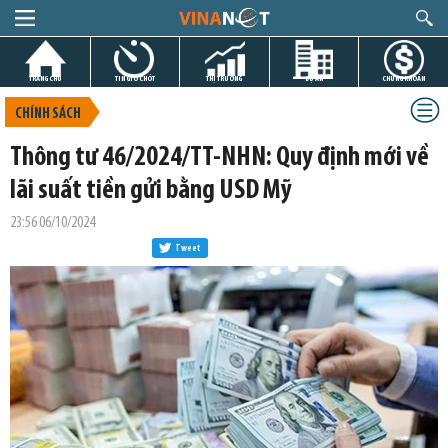
TRANG CHỦ
TIN GIỜ CHÓT
THỊ TRƯỜNG
DỰ ÁN
CHỨNG KHOÁN
CHÍNH SÁCH
Thông tư 46/2024/TT-NHN: Quy định mới về
lãi suất tiền gửi bằng USD Mỹ
23:56 06/10/2024
Tweet