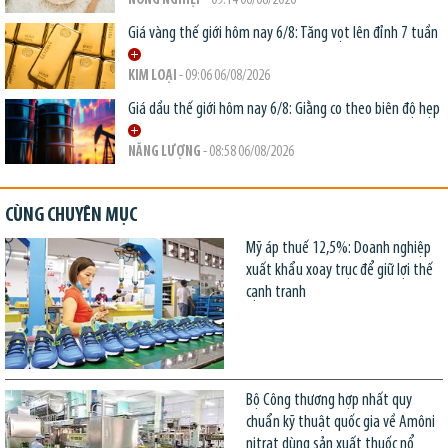
NÔNG NGHIỆP
- 09:14 06/08/2026
Giá vàng thế giới hôm nay 6/8: Tăng vọt lên đỉnh 7 tuần
KIM LOẠI
- 09:06 06/08/2026
Giá dầu thế giới hôm nay 6/8: Giằng co theo biên độ hẹp
NĂNG LƯỢNG
- 08:58 06/08/2026
CÙNG CHUYÊN MỤC
Mỹ áp thuế 12,5%: Doanh nghiệp
xuất khẩu xoay trục để giữ lợi thế
cạnh tranh
Bộ Công thương hợp nhất quy
chuẩn kỹ thuật quốc gia về Amôni
nitrat dùng sản xuất thuốc nổ