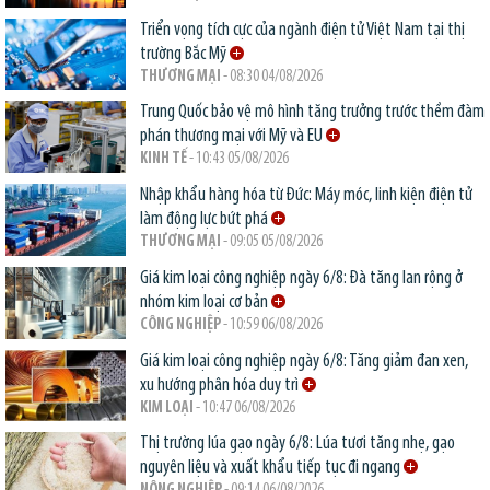
Triển vọng tích cực của ngành điện tử Việt Nam tại thị
trường Bắc Mỹ
THƯƠNG MẠI
- 08:30 04/08/2026
Trung Quốc bảo vệ mô hình tăng trưởng trước thềm đàm
phán thương mại với Mỹ và EU
KINH TẾ
- 10:43 05/08/2026
Nhập khẩu hàng hóa từ Đức: Máy móc, linh kiện điện tử
làm động lực bứt phá
THƯƠNG MẠI
- 09:05 05/08/2026
Giá kim loại công nghiệp ngày 6/8: Đà tăng lan rộng ở
nhóm kim loại cơ bản
CÔNG NGHIỆP
- 10:59 06/08/2026
Giá kim loại công nghiệp ngày 6/8: Tăng giảm đan xen,
xu hướng phân hóa duy trì
KIM LOẠI
- 10:47 06/08/2026
Thị trường lúa gạo ngày 6/8: Lúa tươi tăng nhẹ, gạo
nguyên liệu và xuất khẩu tiếp tục đi ngang