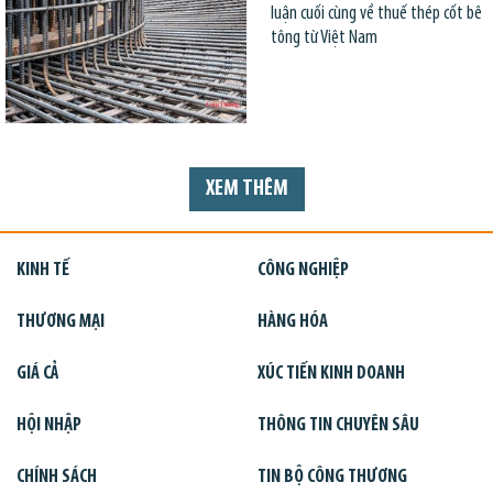
luận cuối cùng về thuế thép cốt bê
tông từ Việt Nam
XEM THÊM
KINH TẾ
CÔNG NGHIỆP
THƯƠNG MẠI
HÀNG HÓA
GIÁ CẢ
XÚC TIẾN KINH DOANH
HỘI NHẬP
THÔNG TIN CHUYÊN SÂU
CHÍNH SÁCH
TIN BỘ CÔNG THƯƠNG