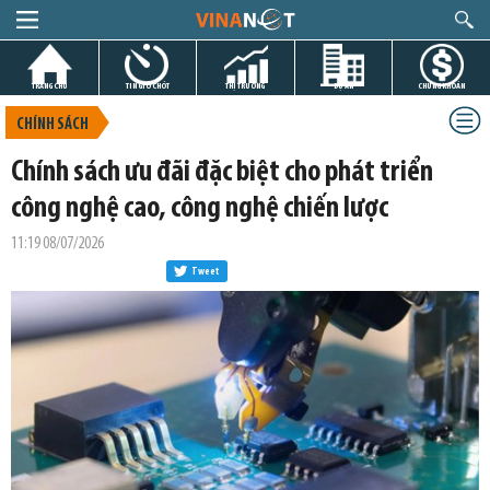
TRANG CHỦ
TIN GIỜ CHÓT
THỊ TRƯỜNG
DỰ ÁN
CHỨNG KHOÁN
CHÍNH SÁCH
Chính sách ưu đãi đặc biệt cho phát triển
công nghệ cao, công nghệ chiến lược
11:19 08/07/2026
Tweet