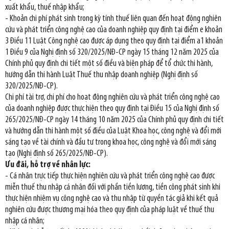
xuất khẩu, thuế nhập khẩu;
- Khoản chi phí phát sinh trong kỳ tính thuế liên quan đến hoạt động nghiên
cứu và phát triển công nghệ cao của doanh nghiệp quy định tại điểm e khoản
3 Điều 11 Luật Công nghệ cao được áp dụng theo quy định tại điểm a1 khoản
1 Điều 9 của Nghị định số 320/2025/NĐ-CP ngày 15 tháng 12 năm 2025 của
Chính phủ quy định chi tiết một số điều và biện pháp để tổ chức thi hành,
hướng dẫn thi hành Luật Thuế thu nhập doanh nghiệp (Nghị định số
320/2025/NĐ-CP).
Chi phí tài trợ, chi phí cho hoạt động nghiên cứu và phát triển công nghệ cao
của doanh nghiệp được thực hiện theo quy định tại Điều 15 của Nghị định số
265/2025/NĐ-CP ngày 14 tháng 10 năm 2025 của Chính phủ quy định chi tiết
và hướng dẫn thi hành một số điều của Luật Khoa học, công nghệ và đổi mới
sáng tạo về tài chính và đầu tư trong khoa học, công nghệ và đổi mới sáng
tạo (Nghị định số 265/2025/NĐ-CP).
Ưu đãi, hỗ trợ về nhân lực:
- Cá nhân trực tiếp thực hiện nghiên cứu và phát triển công nghệ cao được
miễn thuế thu nhập cá nhân đối với phần tiền lương, tiền công phát sinh khi
thực hiện nhiệm vụ công nghệ cao và thu nhập từ quyền tác giả khi kết quả
nghiên cứu được thương mại hóa theo quy định của pháp luật về thuế thu
nhập cá nhân;