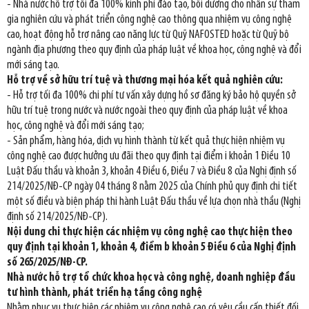
- Nhà nước hỗ trợ tối đa 100% kinh phí đào tạo, bồi dưỡng cho nhân sự tham
gia nghiên cứu và phát triển công nghệ cao thông qua nhiệm vụ công nghệ
cao, hoạt động hỗ trợ nâng cao năng lực từ Quỹ NAFOSTED hoặc từ Quỹ bộ
ngành địa phương theo quy định của pháp luật về khoa học, công nghệ và đổi
mới sáng tạo.
Hỗ trợ về sở hữu trí tuệ và thương mại hóa kết quả nghiên cứu:
- Hỗ trợ tối đa 100% chi phí tư vấn xây dựng hồ sơ đăng ký bảo hộ quyền sở
hữu trí tuệ trong nước và nước ngoài theo quy định của pháp luật về khoa
học, công nghệ và đổi mới sáng tạo;
- Sản phẩm, hàng hóa, dịch vụ hình thành từ kết quả thực hiện nhiệm vụ
công nghệ cao được hưởng ưu đãi theo quy định tại điểm i khoản 1 Điều 10
Luật Đấu thầu và khoản 3, khoản 4 Điều 6, Điều 7 và Điều 8 của Nghị định số
214/2025/NĐ-CP ngày 04 tháng 8 nằm 2025 của Chính phủ quy định chi tiết
một số điều và biện pháp thi hành Luật Đấu thầu về lựa chọn nhà thầu (Nghị
định số 214/2025/NĐ-CP).
Nội dung chi thực hiện các nhiệm vụ công nghệ cao thực hiện theo
quy định tại khoản 1, khoản 4, điểm b khoản 5 Điều 6 của Nghị định
số 265/2025/NĐ-CP.
Nhà nước hỗ trợ tổ chức khoa học và công nghệ, doanh nghiệp đầu
tư hình thành, phát triển hạ tầng công nghệ
Nhằm phục vụ thực hiện các nhiệm vụ công nghệ cao có yêu cầu cấp thiết đối