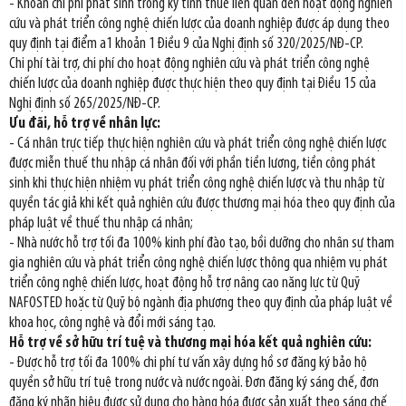
- Khoản chi phí phát sinh trong kỳ tính thuế liên quan đến hoạt động nghiên
cứu và phát triển công nghệ chiến lược của doanh nghiệp được áp dụng theo
quy định tại điểm a1 khoản 1 Điều 9 của Nghị định số 320/2025/NĐ-CP.
Chi phí tài trợ, chi phí cho hoạt động nghiên cứu và phát triển công nghệ
chiến lược của doanh nghiệp được thực hiện theo quy định tại Điều 15 của
Nghị định số 265/2025/NĐ-CP.
Ưu đãi, hỗ trợ về nhân lực:
- Cá nhân trực tiếp thực hiện nghiên cứu và phát triển công nghệ chiến lược
được miễn thuế thu nhập cá nhân đối với phần tiền lương, tiền công phát
sinh khi thực hiện nhiệm vụ phát triển công nghệ chiến lược và thu nhập từ
quyền tác giả khi kết quả nghiên cứu được thương mại hóa theo quy định của
pháp luật về thuế thu nhập cá nhân;
- Nhà nước hỗ trợ tối đa 100% kinh phí đào tạo, bồi dưỡng cho nhân sự tham
gia nghiên cứu và phát triển công nghệ chiến lược thông qua nhiệm vụ phát
triển công nghệ chiến lược, hoạt động hỗ trợ nâng cao năng lực từ Quỹ
NAFOSTED hoặc từ Quỹ bộ ngành địa phương theo quy định của pháp luật về
khoa học, công nghệ và đổi mới sáng tạo.
Hỗ trợ về sở hữu trí tuệ và thương mại hóa kết quả nghiên cứu:
- Được hỗ trợ tối đa 100% chi phí tư vấn xây dựng hồ sơ đăng ký bảo hộ
quyền sở hữu trí tuệ trong nước và nước ngoài. Đơn đăng ký sáng chế, đơn
đăng ký nhãn hiệu được sử dụng cho hàng hóa được sản xuất theo sáng chế