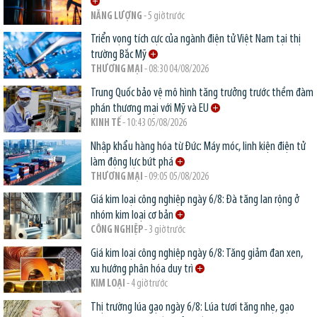
NĂNG LƯỢNG
- 5 giờ trước
Triển vọng tích cực của ngành điện tử Việt Nam tại thị
trường Bắc Mỹ
THƯƠNG MẠI
- 08:30 04/08/2026
Trung Quốc bảo vệ mô hình tăng trưởng trước thềm đàm
phán thương mại với Mỹ và EU
KINH TẾ
- 10:43 05/08/2026
Nhập khẩu hàng hóa từ Đức: Máy móc, linh kiện điện tử
làm động lực bứt phá
THƯƠNG MẠI
- 09:05 05/08/2026
Giá kim loại công nghiệp ngày 6/8: Đà tăng lan rộng ở
nhóm kim loại cơ bản
CÔNG NGHIỆP
- 3 giờ trước
Giá kim loại công nghiệp ngày 6/8: Tăng giảm đan xen,
xu hướng phân hóa duy trì
KIM LOẠI
- 4 giờ trước
Thị trường lúa gạo ngày 6/8: Lúa tươi tăng nhẹ, gạo