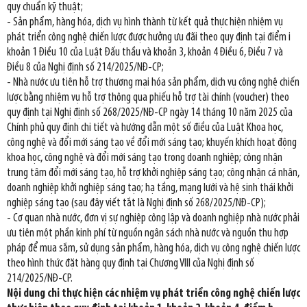
quy chuẩn kỹ thuật;
- Sản phẩm, hàng hóa, dịch vụ hình thành từ kết quả thực hiện nhiệm vụ
phát triển công nghệ chiến lược được hưởng ưu đãi theo quy định tại điểm i
khoản 1 Điều 10 của Luật Đấu thầu và khoản 3, khoản 4 Điều 6, Điều 7 và
Điều 8 của Nghị định số 214/2025/NĐ-CP;
- Nhà nước ưu tiên hỗ trợ thương mại hóa sản phẩm, dịch vụ công nghệ chiến
lược bằng nhiệm vụ hỗ trợ thông qua phiếu hỗ trợ tài chính (voucher) theo
quy định tại Nghị định số 268/2025/NĐ-CP ngày 14 tháng 10 năm 2025 của
Chính phủ quy định chi tiết và hướng dẫn một số điều của Luật Khoa học,
công nghệ và đổi mới sáng tạo về đổi mới sáng tạo; khuyến khích hoạt động
khoa học, công nghệ và đổi mới sáng tạo trong doanh nghiệp; công nhận
trung tâm đổi mới sáng tạo, hỗ trợ khởi nghiệp sáng tạo; công nhận cá nhân,
doanh nghiệp khởi nghiệp sáng tạo; hạ tầng, mạng lưới và hệ sinh thái khởi
nghiệp sáng tạo (sau đây viết tắt là Nghị định số 268/2025/NĐ-CP);
- Cơ quan nhà nước, đơn vị sự nghiệp công lập và doanh nghiệp nhà nước phải
ưu tiên một phần kinh phí từ nguồn ngân sách nhà nước và nguồn thu hợp
pháp để mua sắm, sử dụng sản phẩm, hàng hóa, dịch vụ công nghệ chiến lược
theo hình thức đặt hàng quy định tại Chương VIII của Nghị định số
214/2025/NĐ-CP.
Nội dung chi thực hiện các nhiệm vụ phát triển công nghệ chiến lược