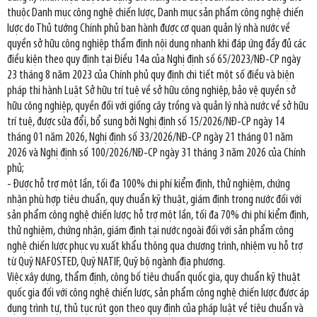
thuộc Danh mục công nghệ chiến lược, Danh mục sản phẩm công nghệ chiến
lược do Thủ tướng Chính phủ ban hành được cơ quan quản lý nhà nước về
quyền sở hữu công nghiệp thẩm định nội dung nhanh khi đáp ứng đầy đủ các
điều kiện theo quy định tại Điều 14a của Nghị định số 65/2023/NĐ-CP ngày
23 tháng 8 năm 2023 của Chính phủ quy định chi tiết một số điều và biện
pháp thi hành Luật Sở hữu trí tuệ về sở hữu công nghiệp, bảo vệ quyền sở
hữu công nghiệp, quyền đối với giống cây trồng và quản lý nhà nước về sở hữu
trí tuệ, được sửa đổi, bổ sung bởi Nghị định số 15/2026/NĐ-CP ngày 14
tháng 01 năm 2026, Nghị định số 33/2026/NĐ-CP ngày 21 tháng 01 năm
2026 và Nghị định số 100/2026/NĐ-CP ngày 31 tháng 3 năm 2026 của Chính
phủ;
- Được hỗ trợ một lần, tối đa 100% chi phí kiểm định, thử nghiệm, chứng
nhận phù hợp tiêu chuẩn, quy chuẩn kỹ thuật, giám định trong nước đối với
sản phẩm công nghệ chiến lược; hỗ trợ một lần, tối đa 70% chi phí kiểm định,
thử nghiệm, chứng nhận, giám định tại nước ngoài đối với sản phẩm công
nghệ chiến lược phục vụ xuất khẩu thông qua chương trình, nhiệm vụ hỗ trợ
từ Quỹ NAFOSTED, Quỹ NATIF, Quỹ bộ ngành địa phương.
Việc xây dựng, thẩm định, công bố tiêu chuẩn quốc gia, quy chuẩn kỹ thuật
quốc gia đối với công nghệ chiến lược, sản phẩm công nghệ chiến lược được áp
dụng trình tự, thủ tục rút gọn theo quy định của pháp luật về tiêu chuẩn và