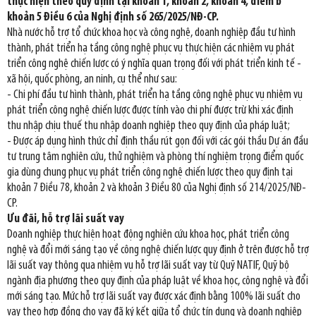
thực hiện theo quy định tại khoản 1, khoản 2, khoản 4, điểm b
khoản 5 Điều 6 của Nghị định số 265/2025/NĐ-CP.
Nhà nước hỗ trợ tổ chức khoa học và công nghệ, doanh nghiệp đầu tư hình
thành, phát triển hạ tầng công nghệ phục vụ thực hiện các nhiệm vụ phát
triển công nghệ chiến lược có ý nghĩa quan trọng đối với phát triển kinh tế -
xã hội, quốc phòng, an ninh, cụ thể như sau:
- Chi phí đầu tư hình thành, phát triển hạ tầng công nghệ phục vụ nhiệm vụ
phát triển công nghệ chiến lược được tính vào chi phí được trừ khi xác định
thu nhập chịu thuế thu nhập doanh nghiệp theo quy định của pháp luật;
- Được áp dụng hình thức chỉ định thầu rút gọn đối với các gói thầu Dự án đầu
tư trung tâm nghiên cứu, thử nghiệm và phòng thí nghiệm trọng điểm quốc
gia dùng chung phục vụ phát triển công nghệ chiến lược theo quy định tại
khoản 7 Điều 78, khoản 2 và khoản 3 Điều 80 của Nghị định số 214/2025/NĐ-
CP.
Ưu đãi, hỗ trợ lãi suất vay
Doanh nghiệp thực hiện hoạt động nghiên cứu khoa học, phát triển công
nghệ và đổi mới sáng tạo về công nghệ chiến lược quy định ở trên được hỗ trợ
lãi suất vay thông qua nhiệm vụ hỗ trợ lãi suất vay từ Quỹ NATIF, Quỹ bộ
ngành địa phương theo quy định của pháp luật về khoa học, công nghệ và đổi
mới sáng tạo. Mức hỗ trợ lãi suất vay được xác định bằng 100% lãi suất cho
vay theo hợp đồng cho vay đã ký kết giữa tổ chức tín dụng và doanh nghiệp