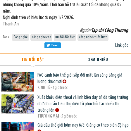
nhưng không quá 10%/năm. Thời hạn hỗ trợ lãi suất tối đa không quá 05
năm.
Nghị định trên có hiệu lực từ ngày 1/7/2026.
Thanh An
Nguồn:
Tạp chí Công Thương
Tags:
Công nghệ
công nghệ cao
ưu đãi đặc biệt
công nghệ chiến lược
Link gốc
Tweet
TIN NỔI BẬT
XEM NHIỀU
FAO cảnh báo thế giới sắp đối mặt làn sóng tăng giá
lương thực mới
KINH TẾ
- 4 giờ trước
Xuất khẩu điện thoại và linh kiện duy trì đà tăng trưởng
nhờ nhu cầu tiêu thụ điện tử phục hồi tại nhiều thị
trường lớn
THƯƠNG MẠI
- 5 giờ trước
Giá dầu thế giới hôm nay 6/8: Giằng co theo biên độ hẹp