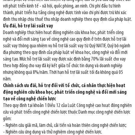
với phát triển kinh tế - xã hội, quốc phòng, an ninh. Chi phí đầu tư hình
thành, phát triển hạ tầng công nghệ được tính vào chi phí được trừ khi xác
định thu nhập chịu thuế thu nhập doanh nghiệp theo quy định của pháp luật.
Ưu đãi, hỗ trợ lãi suất vay
Doanh nghiệp thực hiện hoạt động nghiên cứu khoa học, phát triển công
nghệ và đổi mới sáng tạo về công nghệ cao quy định ở trên được hỗ trợ lãi
suất vay thông qua nhiệm vụ hỗ trợ lãi suất vay từ Quỹ NATIF, Quỹ bộ ngành
địa phương theo quy định của pháp luật về khoa học, công nghệ và đổi mới
sáng tạo. Mức hỗ trợ lãi suất vay được xác định bằng 70% lãi suất cho vay
theo hợp đồng cho vay đã ký kết giữa tổ chức tín dụng và doanh nghiệp
nhưng không quá 8%/năm. Thời hạn hỗ trợ lãi suất tối đa không quá 05
năm.
Chính sách ưu đãi, hỗ trợ đối với tổ chức, cá nhân thực hiện hoạt
động nghiên cứu khoa học, phát triển công nghệ và đổi mới sáng
tạo về công nghệ chiến lược
Theo quy định tại khoản 1 Điều 12 của Luật Công nghệ cao hoạt động nghiên
cứu và phát triển công nghệ chiến lược thuộc Danh mục công nghệ chiến lược
gồm:
- Nghiên cứu giải mã, làm chủ, cải tiến và hoàn thiện công nghệ chiến lược;
- Nghiên cứu ứng dụng và thử nghiệm công nghệ chiến lược.