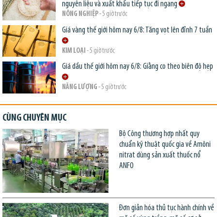
nguyên liệu và xuất khẩu tiếp tục đi ngang
NÔNG NGHIỆP
- 5 giờ trước
Giá vàng thế giới hôm nay 6/8: Tăng vọt lên đỉnh 7 tuần
KIM LOẠI
- 5 giờ trước
Giá dầu thế giới hôm nay 6/8: Giằng co theo biên độ hẹp
NĂNG LƯỢNG
- 5 giờ trước
CÙNG CHUYÊN MỤC
Bộ Công thương hợp nhất quy
chuẩn kỹ thuật quốc gia về Amôni
nitrat dùng sản xuất thuốc nổ
ANFO
Đơn giản hóa thủ tục hành chính về