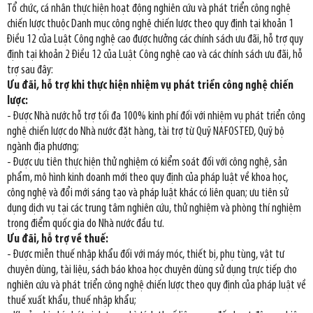
Tổ chức, cá nhân thực hiện hoạt động nghiên cứu và phát triển công nghệ
chiến lược thuộc Danh mục công nghệ chiến lược theo quy định tại khoản 1
Điều 12 của Luật Công nghệ cao được hưởng các chính sách ưu đãi, hỗ trợ quy
định tại khoản 2 Điều 12 của Luật Công nghệ cao và các chính sách ưu đãi, hỗ
trợ sau đây:
Ưu đãi, hỗ trợ khi thực hiện nhiệm vụ phát triển công nghệ chiến
lược:
- Được Nhà nước hỗ trợ tối đa 100% kinh phí đối với nhiệm vụ phát triển công
nghệ chiến lược do Nhà nước đặt hàng, tài trợ từ Quỹ NAFOSTED, Quỹ bộ
ngành địa phương;
- Được ưu tiên thực hiện thử nghiệm có kiểm soát đối với công nghệ, sản
phẩm, mô hình kinh doanh mới theo quy định của pháp luật về khoa học,
công nghệ và đổi mới sáng tạo và pháp luật khác có liên quan; ưu tiên sử
dụng dịch vụ tại các trung tâm nghiên cứu, thử nghiệm và phòng thí nghiệm
trọng điểm quốc gia do Nhà nước đầu tư.
Ưu đãi, hỗ trợ về thuế:
- Được miễn thuế nhập khẩu đối với máy móc, thiết bị, phụ tùng, vật tư
chuyên dùng, tài liệu, sách báo khoa học chuyên dùng sử dụng trực tiếp cho
nghiên cứu và phát triển công nghệ chiến lược theo quy định của pháp luật về
thuế xuất khẩu, thuế nhập khẩu;