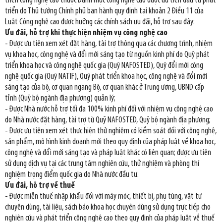
triển công nghệ cao thuộc Danh mục công nghệ cao được ưu tiên đầu tư phát
triển do Thủ tướng Chính phủ ban hành quy định tại khoản 2 Điều 11 của
Luật Công nghệ cao được hưởng các chính sách ưu đãi, hỗ trợ sau đây:
Ưu đãi, hỗ trợ khi thực hiện nhiệm vụ công nghệ cao
- Được ưu tiên xem xét đặt hàng, tài trợ thông qua các chương trình, nhiệm
vụ khoa học, công nghệ và đổi mới sáng tạo từ nguồn kinh phí do Quỹ phát
triển khoa học và công nghệ quốc gia (Quỹ NAFOSTED), Quỹ đổi mới công
nghệ quốc gia (Quỹ NATIF), Quỹ phát triển khoa học, công nghệ và đổi mới
sáng tạo của bộ, cơ quan ngang Bộ, cơ quan khác ở Trung ương, UBND cấp
tỉnh (Quỹ bộ ngành địa phương) quản lý;
- Được Nhà nước hỗ trợ tối đa 100% kinh phí đối với nhiệm vụ công nghệ cao
do Nhà nước đặt hàng, tài trợ từ Quỹ NAFOSTED, Quỹ bộ ngành địa phương;
- Được ưu tiên xem xét thực hiện thử nghiệm có kiểm soát đối với công nghệ,
sản phẩm, mô hình kinh doanh mới theo quy định của pháp luật về khoa học,
công nghệ và đổi mới sáng tạo và pháp luật khác có liên quan; được ưu tiên
sử dụng dịch vụ tại các trung tâm nghiên cứu, thử nghiệm và phòng thí
nghiệm trọng điểm quốc gia do Nhà nước đầu tư.
Ưu đãi, hỗ trợ về thuế
- Được miễn thuế nhập khẩu đối với máy móc, thiết bị, phụ tùng, vật tư
chuyên dùng, tài liệu, sách báo khoa học chuyên dùng sử dụng trực tiếp cho
nghiên cứu và phát triển công nghệ cao theo quy định của pháp luật về thuế