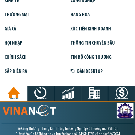
KINH TẾ
CÔNG NGHIỆP
THƯƠNG MẠI
HÀNG HÓA
GIÁ CẢ
XÚC TIẾN KINH DOANH
HỘI NHẬP
THÔNG TIN CHUYÊN SÂU
CHÍNH SÁCH
TIN BỘ CÔNG THƯƠNG
SẮP DIỄN RA
BẢN DESKTOP
TRANG CHỦ
TIN GIỜ CHÓT
THỊ TRƯỜNG
DỰ ÁN
CHỨNG KHOÁN
Bộ Công Thương - Trung tâm Thông tin Công Nghiệp và Thương mại (VITIC)
Giấy phép của Bộ Thông tin và Truyền thông số 114/GP-TTĐT, cấp ngày 3/6/2024