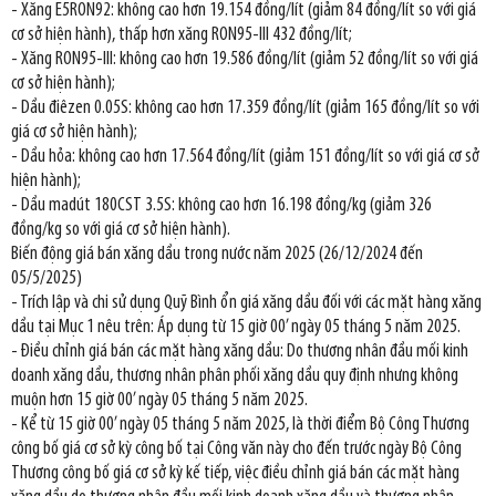
- Xăng E5RON92: không cao hơn 19.154 đồng/lít (giảm 84 đồng/lít so với giá
cơ sở hiện hành), thấp hơn xăng RON95-III 432 đồng/lít;
- Xăng RON95-III: không cao hơn 19.586 đồng/lít (giảm 52 đồng/lít so với giá
cơ sở hiện hành);
- Dầu điêzen 0.05S: không cao hơn 17.359 đồng/lít (giảm 165 đồng/lít so với
giá cơ sở hiện hành);
- Dầu hỏa: không cao hơn 17.564 đồng/lít (giảm 151 đồng/lít so với giá cơ sở
hiện hành);
- Dầu madút 180CST 3.5S: không cao hơn 16.198 đồng/kg (giảm 326
đồng/kg so với giá cơ sở hiện hành).
Biến động giá bán xăng dầu trong nước năm 2025 (26/12/2024 đến
05/5/2025)
- Trích lập và chi sử dụng Quỹ Bình ổn giá xăng dầu đối với các mặt hàng xăng
dầu tại Mục 1 nêu trên: Áp dụng từ 15 giờ 00’ ngày 05 tháng 5 năm 2025.
- Điều chỉnh giá bán các mặt hàng xăng dầu: Do thương nhân đầu mối kinh
doanh xăng dầu, thương nhân phân phối xăng dầu quy định nhưng không
muộn hơn 15 giờ 00’ ngày 05 tháng 5 năm 2025.
- Kể từ 15 giờ 00’ ngày 05 tháng 5 năm 2025, là thời điểm Bộ Công Thương
công bố giá cơ sở kỳ công bố tại Công văn này cho đến trước ngày Bộ Công
Thương công bố giá cơ sở kỳ kế tiếp, việc điều chỉnh giá bán các mặt hàng