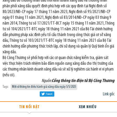
xăng dầu do thương nhân đầu mối kinh doanh xăng dầu và thương nhân
phân phối xăng dầu quyết định phù hợp với các quy định tại Nghị định số
80/2023/NĐ-CP ngày 17 tháng 11 năm 2023, Nghị định số 95/2021/NĐ-CP
ngày 01 tháng 11 năm 2021, Nghị định số 83/2014/NĐ-CP ngày 03 tháng 9
năm 2014, Thông tư số 17/2021/TT-BCT ngày 15 tháng 11 năm 2021, Thông
tư số 104/2021/TT-BTC ngày 18 tháng 11 năm 2021 của Bộ Tài chính hướng
dẫn phương pháp xác định yếu tố cấu thành trong công thức giá cơ sở xăng
dầu, Thông tư số 103/2021/TT-BTC ngày 18 tháng 11 năm 2021 của Bộ Tài
chính hướng dẫn phương thức trích lập, chi sử dụng và quản lý Quỹ bình ổn giá
xăng dầu.
Bộ Công Thương sẽ phối hợp với các cơ quan chức năng kiểm tra, giám sát
việc thực hiện trách nhiệm bảo đảm nguồn cung xăng dầu cho thị trường của
các thương nhân kinh doanh xăng dầu và sẽ xử lý nghiêm các hành vi vi phạm
(nếu có).
Nguồn:
Cổng thông tin điện tử Bộ Công Thương
Tags:
Một số thông tin điều hành giá xăng dầu ngày 5/5/2025
Link gốc
Tweet
TIN NỔI BẬT
XEM NHIỀU