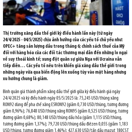
Thị trường xăng dầu thế giới kỳ điều hành lần này (từ ngày
24/4/2025 - 04/5/2025) chịu ảnh hưởng của các yếu tố chủ yếu như:
OPEC+ tăng sản lượng dầu trong tháng 6; chính sách thuế của Mỹ
đối với hàng hóa của các đối tác thương mại dẫn đến những lo ngại
về suy thoái kinh tế; xung đột quân sự giữa Nga với Ucraina vẫn
tiếp diễn… Các yếu tố nêu trên khiến giá xăng dầu thế giới trong
những ngày vừa qua biến động lên xuống tùy vào mặt hàng nhưng
xu hướng chung là giảm.
Bình quân giá thành phẩm xăng dầu thế giới giữa kỳ điều hành giá ngày
24/4/2025 và kỳ điều hành ngày 05/5/2025 là: 75,245 USD/thùng xăng
RON92 dùng để pha chế xăng E5RON92 (giảm 0,730 USD/thùng, tương đương
giảm 0,96%); 76,848 USD/thùng xăng RON95 (giảm 0,525 USD/thùng, tương
đương giảm 0,68%); 80,148 USD/thùng dầu hỏa (giảm 1,115 USD/thùng,
tương đương giảm 1,37%); 79,720 USD/thùng dầu điêzen 0,05S (giảm 1,183
USD/thùng, tương đương giảm 1,46%); 427,630 USD/tấn dầu mazut 180CST