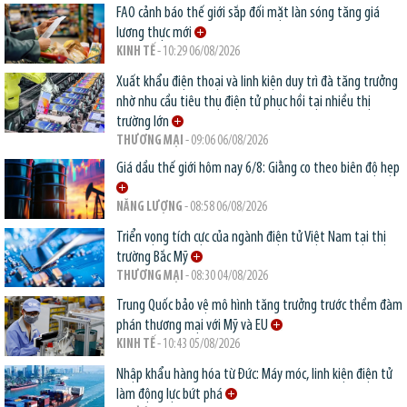
FAO cảnh báo thế giới sắp đối mặt làn sóng tăng giá
lương thực mới
KINH TẾ
- 10:29 06/08/2026
Xuất khẩu điện thoại và linh kiện duy trì đà tăng trưởng
nhờ nhu cầu tiêu thụ điện tử phục hồi tại nhiều thị
trường lớn
THƯƠNG MẠI
- 09:06 06/08/2026
Giá dầu thế giới hôm nay 6/8: Giằng co theo biên độ hẹp
NĂNG LƯỢNG
- 08:58 06/08/2026
Triển vọng tích cực của ngành điện tử Việt Nam tại thị
trường Bắc Mỹ
THƯƠNG MẠI
- 08:30 04/08/2026
Trung Quốc bảo vệ mô hình tăng trưởng trước thềm đàm
phán thương mại với Mỹ và EU
KINH TẾ
- 10:43 05/08/2026
Nhập khẩu hàng hóa từ Đức: Máy móc, linh kiện điện tử
làm động lực bứt phá