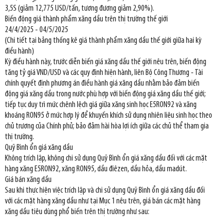
3,5S (giảm 12,775 USD/tấn, tương đương giảm 2,90%).
Biến động giá thành phẩm xăng dầu trên thị trường thế giới
24/4/2025 - 04/5/2025
(Chi tiết tại bảng thống kê giá thành phẩm xăng dầu thế giới giữa hai kỳ
điều hành)
Kỳ điều hành này, trước diễn biến giá xăng dầu thế giới nêu trên, biến động
tăng tỷ giá VND/USD và các quy định hiện hành, liên Bộ Công Thương - Tài
chính quyết định phương án điều hành giá xăng dầu nhằm bảo đảm biến
động giá xăng dầu trong nước phù hợp với biến động giá xăng dầu thế giới;
tiếp tục duy trì mức chênh lệch giá giữa xăng sinh học E5RON92 và xăng
khoáng RON95 ở mức hợp lý để khuyến khích sử dụng nhiên liệu sinh học theo
chủ trương của Chính phủ; bảo đảm hài hòa lợi ích giữa các chủ thể tham gia
thị trường.
Quỹ Bình ổn giá xăng dầu
Không trích lập, không chi sử dụng Quỹ Bình ổn giá xăng dầu đối với các mặt
hàng xăng E5RON92, xăng RON95, dầu điêzen, dầu hỏa, dầu madút.
Giá bán xăng dầu
Sau khi thực hiện việc trích lập và chi sử dụng Quỹ Bình ổn giá xăng dầu đối
với các mặt hàng xăng dầu như tại Mục 1 nêu trên, giá bán các mặt hàng
xăng dầu tiêu dùng phổ biến trên thị trường như sau: