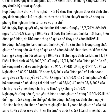
chỉ định theo quy định của pháp luật để kiểm tra chất lượng xăng dầu theo
quy chuẩn kỹ thuật quốc gia.
Hợp đồng thuê dịch vụ thử nghiệm với tổ chức thử nghiệm được chỉ định theo
quy định của pháp luật có giá trị thay cho tài liệu thuyết minh về năng lực
phòng thử nghiệm hiện có tại cơ sở pha chế.
Kể từ ngày Nghị quyết này có hiệu lực thi hành (từ ngày 16/6/2026 đến hết
ngày 15/6/2028), xăng E10RON95-III được thí điểm xác định là mặt hàng tiêu
dùng phổ biến, do Nhà nước công bố giá cơ sở thay thế xăng RON95-III.
Bộ Công Thương, Bộ Tài chính xác định các yếu tố cấu thành trong công thức
giá cơ sở xăng dầu và công bố giá cơ sở xăng dầu để thực hiện thí điểm điều
hành giá xăng dầu đối với xăng E10RON95-III theo quy định tại khoản 11, 12
Điều 1 Nghị định số 80/2023/NĐ-CP ngày 17/11/2023 của Chính phủ sửa đổi,
bổ sung một số điều của Nghị định số 95/2021/NĐ-CP ngày 01/11/2021 và
Nghị định số 83/2014/NĐ-CP ngày 3/9/2014 của Chính phủ về kinh doanh
xăng dầu và Nghị quyết số 55/NQ-CP ngày 19/3/2026 của Chính phủ sửa đổi,
bổ sung một số nội dung tại Nghị quyết số 36/NQ-CP ngày 06/3/2026 của
Chính phủ về phiên họp Chính phủ thường kỳ tháng 02/2026.
Nghị quyết cũng nêu rõ, các yếu tố hình thành giá cơ sở xăng E10RON95-III thí
điểm gồm: Giá xăng dầu thế giới do Bộ Công Thương xác định theo nguyên
tắc tính bình quân theo số ngày có giá giữa hai kỳ công bố giá cơ sở của giá
xăng RON95 được giao dịch trên thị trường quốc tế; Giá Etanol nhiên liệu áp