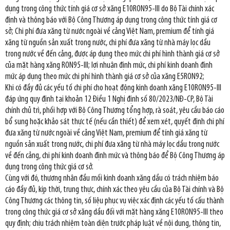
dụng trong công thức tính giá cơ sở xăng E10RON95-III do Bộ Tài chính xác
định và thông báo với Bộ Công Thương áp dụng trong công thức tính giá cơ
sở; Chi phí đưa xăng từ nước ngoài về cảng Việt Nam, premium để tính giá
xăng từ nguồn sản xuất trong nước, chi phí đưa xăng từ nhà máy lọc dầu
trong nước về đến cảng, được áp dụng theo mức chi phí hình thành giá cơ sở
của mặt hàng xăng RON95-III; lợi nhuận định mức, chi phí kinh doanh định
mức áp dụng theo mức chi phí hình thành giá cơ sở của xăng E5RON92;
Khi có đầy đủ các yếu tố chi phí cho hoạt động kinh doanh xăng E10RON95-III
đáp ứng quy định tại khoản 12 Điều 1 Nghị định số 80/2023/NĐ-CP, Bộ Tài
chính chủ trì, phối hợp với Bộ Công Thương tổng hợp, rà soát, yêu cầu báo cáo
bổ sung hoặc khảo sát thực tế (nếu cần thiết) để xem xét, quyết định chi phí
đưa xăng từ nước ngoài về cảng Việt Nam, premium để tính giá xăng từ
nguồn sản xuất trong nước, chi phí đưa xăng từ nhà máy lọc dầu trong nước
về đến cảng, chi phí kinh doanh định mức và thông báo để Bộ Công Thương áp
dụng trong công thức giá cơ sở.
Cùng với đó, thương nhân đầu mối kinh doanh xăng dầu có trách nhiệm báo
cáo đầy đủ, kịp thời, trung thực, chính xác theo yêu cầu của Bộ Tài chính và Bộ
Công Thương các thông tin, số liệu phục vụ việc xác định các yếu tố cấu thành
trong công thức giá cơ sở xăng dầu đối với mặt hàng xăng E10RON95-III theo
quy định; chịu trách nhiệm toàn diện trước pháp luật về nội dung, thông tin,