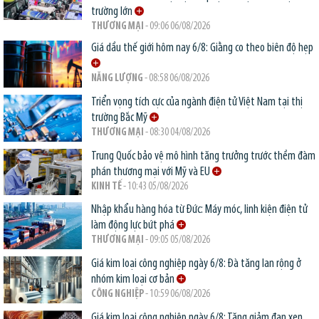
trường lớn
THƯƠNG MẠI
- 09:06 06/08/2026
Giá dầu thế giới hôm nay 6/8: Giằng co theo biên độ hẹp
NĂNG LƯỢNG
- 08:58 06/08/2026
Triển vọng tích cực của ngành điện tử Việt Nam tại thị
trường Bắc Mỹ
THƯƠNG MẠI
- 08:30 04/08/2026
Trung Quốc bảo vệ mô hình tăng trưởng trước thềm đàm
phán thương mại với Mỹ và EU
KINH TẾ
- 10:43 05/08/2026
Nhập khẩu hàng hóa từ Đức: Máy móc, linh kiện điện tử
làm động lực bứt phá
THƯƠNG MẠI
- 09:05 05/08/2026
Giá kim loại công nghiệp ngày 6/8: Đà tăng lan rộng ở
nhóm kim loại cơ bản
CÔNG NGHIỆP
- 10:59 06/08/2026
Giá kim loại công nghiệp ngày 6/8: Tăng giảm đan xen,