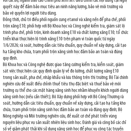
với các Bộ, ngành báo cáo Chính phủ xem xét điều chỉnh các nội dung tại Nghị
quyết này để đảm bảo mục tiêu an ninh năng lượng, bảo vệ môi trường và
bảo vệ quyền lợi người tiêu dùng.
Đồng thời, chủ trì điều phối nguồn cung etanol và xăng nền để pha chế, phối
trộn xăng E10; phối hợp với Bộ Khoa học và Công nghệ kiểm tra, giám sát lộ
trình pha chế, phối trộn, kinh doanh xăng E10 và chất lượng xăng E10; tổ chức
triển khai thực hiện lộ trình xăng E10 trên phạm vi toàn quốc từ ngày
1/6/2026; rà soát, hướng dẫn các tiêu chuẩn, quy chuẩn về xây dựng, cải tạo
hạ tầng kho chứa, trạm phối trộn xăng sinh học đảm bảo an toàn và đúng
quy định.
Bộ Khoa học và Công nghệ được giao tăng cường kiểm tra, kiểm soát, giám
sát việc thực hiện các quy định quản lý về đo lường, chất lượng xăng E10
trong sản xuất, pha chế, nhập khẩu và lưu thông trên thị trường; Bộ Tài chính
nghiên cứu đề xuất điều chỉnh thuế tiêu thụ đặc biệt và thuế bảo vệ môi
trường cụ thể cho các mặt hàng xăng sinh học nhằm khuyến khích người dùng
xăng sinh học (nếu cần thiết); Bộ Xây dựng phối hợp với Bộ Công Thương rà
soát, hướng dẫn các tiêu chuẩn, quy chuẩn về xây dựng, cải tạo hạ tầng kho
chứa, trạm phối trộn xăng sinh học đảm bảo an toàn và đúng quy định; Bộ
Nông nghiệp và Môi trường nghiên cứu, đề xuất cơ chế phát triển vùng
nguyên liệu phục vụ sản xuất nhiên liệu sinh học. Đánh giá và công bố các chỉ
số về giảm phát thải khi sử dụng xăng sinh học để phục vụ công tác truyền