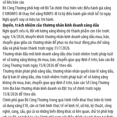
số liệu báo cáo.
Bộ Công Thương phối hợp với Bộ Tài chính thực hiện việc điều hành giá xăng
E10RON95-III thay thế xăng RON95-III từ kỳ điều hành gần nhất kể từ ngày
Nghị quyết này có hiệu lực thi hành.
Quyền, trách nhiệm của thương nhân kinh doanh xăng dầu
Nghị quyết nêu rõ, đối với lượng xăng không chì thành phẩm còn tồn trước
ngày 1/6/2026, khuyến khích thương nhân kinh doanh xăng dầu mua, bán,
chuyển giao giữa các thương nhân để phục vụ cho hoạt động pha chế xăng
dầu và phải hoàn thành trước ngày 31/7/2026.
Thương nhân đầu mối kinh doanh xăng dầu chịu trách nhiệm trước pháp luật
về số lượng xăng không chì mua, bán, chuyển giao quy định ở trên, báo cáo Bộ
Công Thương trước ngày 15/8/2026 để theo dõi.
Thương nhân phân phối xăng dầu, thương nhân nhận quyền bán lẻ xăng dầu,
đại lý bán lẻ xăng dầu, chịu trách nhiệm trước pháp luật về số lượng xăng
không chì mua, bán, chuyển giao quy định ở trên, báo cáo Sở Công Thương
trên địa bàn thương nhân kinh doanh và đặt trụ sở chính trước ngày
15/8/2026 để theo dõi.
Chính phủ giao Bộ Công Thương trong quá trình triển khai thực hiện lộ trình
sử dụng xăng E10, căn cứ tình hình thực tế về kinh tế, xã hội, kỹ thuật, công
nghệ, cung, cầu, giá cả và những biến động khác có liên quan, chủ trì phối hợp