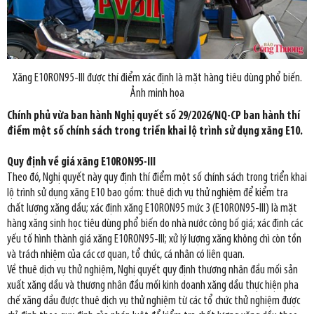
Xăng E10RON95-III được thí điểm xác định là mặt hàng tiêu dùng phổ biến.
Ảnh minh họa
Chính phủ vừa ban hành Nghị quyết số 29/2026/NQ-CP ban hành thí
điểm một số chính sách trong triển khai lộ trình sử dụng xăng E10.
Quy định về giá xăng E10RON95-III
Theo đó, Nghị quyết này quy định thí điểm một số chính sách trong triển khai
lộ trình sử dụng xăng E10 bao gồm: thuê dịch vụ thử nghiệm để kiểm tra
chất lượng xăng dầu; xác định xăng E10RON95 mức 3 (E10RON95-III) là mặt
hàng xăng sinh học tiêu dùng phổ biến do nhà nước công bố giá; xác định các
yếu tố hình thành giá xăng E10RON95-III; xử lý lượng xăng không chì còn tồn
và trách nhiệm của các cơ quan, tổ chức, cá nhân có liên quan.
Về thuê dịch vụ thử nghiệm, Nghị quyết quy định thương nhân đầu mối sản
xuất xăng dầu và thương nhân đầu mối kinh doanh xăng dầu thực hiện pha
chế xăng dầu được thuê dịch vụ thử nghiệm từ các tổ chức thử nghiệm được