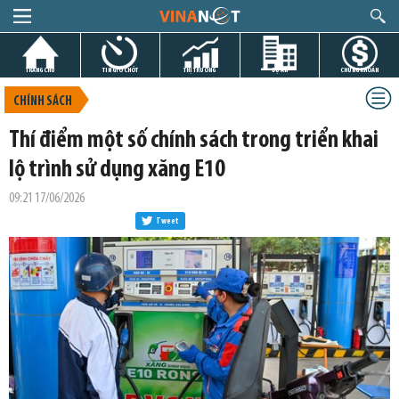
TRANG CHỦ
TIN GIỜ CHÓT
THỊ TRƯỜNG
DỰ ÁN
CHỨNG KHOÁN
CHÍNH SÁCH
Thí điểm một số chính sách trong triển khai
lộ trình sử dụng xăng E10
09:21 17/06/2026
Tweet