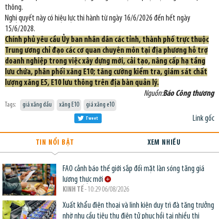
thông.
Nghị quyết này có hiệu lực thi hành từ ngày 16/6/2026 đến hết ngày
15/6/2028.
Chính phủ yêu cầu Ủy ban nhân dân các tỉnh, thành phố trực thuộc
Trung ương chỉ đạo các cơ quan chuyên môn tại địa phương hỗ trợ
doanh nghiệp trong việc xây dựng mới, cải tạo, nâng cấp hạ tầng
lưu chứa, phân phối xăng E10; tăng cường kiểm tra, giám sát chất
lượng xăng E5, E10 lưu thông trên địa bàn quản lý.
Nguồn:
Báo Công thương
Tags:
giá xăng dầu
xăng E10
giá xăng e10
Link gốc
Tweet
TIN NỔI BẬT
XEM NHIỀU
FAO cảnh báo thế giới sắp đối mặt làn sóng tăng giá
lương thực mới
KINH TẾ
- 10:29 06/08/2026
Xuất khẩu điện thoại và linh kiện duy trì đà tăng trưởng
nhờ nhu cầu tiêu thụ điện tử phục hồi tại nhiều thị