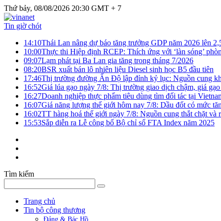
Thứ bảy, 08/08/2026 20:30 GMT + 7
Tin giờ chót
14:10
Thái Lan nâng dự báo tăng trưởng GDP năm 2026 lên 2
10:00
Thực thi Hiệp định RCEP: Thích ứng với ‘làn sóng’ phò
09:07
Lạm phát tại Ba Lan gia tăng trong tháng 7/2026
08:20
BSR xuất bán lô nhiên liệu Diesel sinh học B5 đầu tiên
17:46
Thị trường đường Ấn Độ lập đỉnh kỷ lục: Nguồn cung kha
16:52
Giá lúa gạo ngày 7/8: Thị trường giao dịch chậm, giá gạo
16:27
Doanh nghiệp thực phẩm tiêu dùng tìm đối tác tại Vietna
16:07
Giá năng lượng thế giới hôm nay 7/8: Dầu đốt có mức tăn
16:02
TT hàng hoá thế giới ngày 7/8: Nguồn cung thắt chặt và rủ
15:53
Sắp diễn ra Lễ công bố Bộ chỉ số FTA Index năm 2025
Tìm kiếm
Trang chủ
Tin bộ công thương
Đảng & Bác Hồ