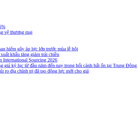
,5%
ng vệ thương mại
n hiếm gây áp lực lớn trước mùa lễ hội
 xuất khẩu tăng giảm trái chiều
m International Sourcing 2026
g giá kỷ lục từ đầu năm đến nay trong bối cảnh bất ổn tại Trung Đông
i ro địa chính trị đã tạo động lực mới cho giá