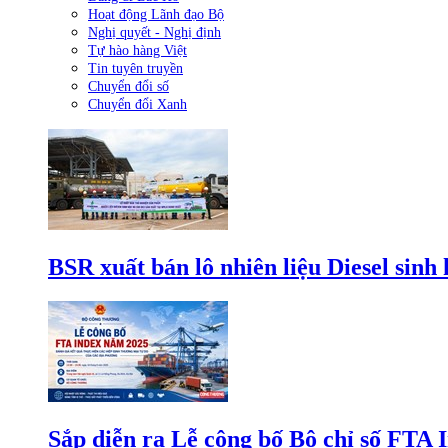
Hoạt động Lãnh đạo Bộ
Nghị quyết - Nghị định
Tự hào hàng Việt
Tin tuyên truyền
Chuyển đổi số
Chuyển đổi Xanh
BSR xuất bán lô nhiên liệu Diesel sinh
Sắp diễn ra Lễ công bố Bộ chỉ số FTA