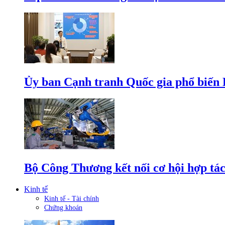
Ủy ban Cạnh tranh Quốc gia phổ biến L
Bộ Công Thương kết nối cơ hội hợp tác
Kinh tế
Kinh tế - Tài chính
Chứng khoán