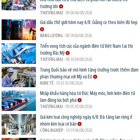
trường lớn
THƯƠNG MẠI
- 09:06 06/08/2026
Giá dầu thế giới hôm nay 6/8: Giằng co theo biên độ hẹp
NĂNG LƯỢNG
- 08:58 06/08/2026
Triển vọng tích cực của ngành điện tử Việt Nam tại thị
trường Bắc Mỹ
THƯƠNG MẠI
- 08:30 04/08/2026
Trung Quốc bảo vệ mô hình tăng trưởng trước thềm đàm
phán thương mại với Mỹ và EU
KINH TẾ
- 10:43 05/08/2026
Nhập khẩu hàng hóa từ Đức: Máy móc, linh kiện điện tử
làm động lực bứt phá
THƯƠNG MẠI
- 09:05 05/08/2026
Giá kim loại công nghiệp ngày 6/8: Đà tăng lan rộng ở
nhóm kim loại cơ bản
CÔNG NGHIỆP
- 10:59 06/08/2026