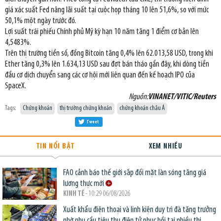
giá xác suất Fed nâng lãi suất tại cuộc họp tháng 10 lên 51,6%, so với mức
50,1% một ngày trước đó.
Lợi suất trái phiếu Chính phủ Mỹ kỳ hạn 10 năm tăng 1 điểm cơ bản lên
4,5483%.
Trên thị trường tiền số, đồng Bitcoin tăng 0,4% lên 62.013,58 USD, trong khi
Ether tăng 0,3% lên 1.634,13 USD sau đợt bán tháo gần đây, khi dòng tiền
đầu cơ dịch chuyển sang các cơ hội mới liên quan đến kế hoạch IPO của
SpaceX.
Nguồn:
VINANET/VITIC/Reuters
Tags:
Chứng khoán
thị trường chứng khoán
chứng khoán châu Á
Tweet
TIN NỔI BẬT
XEM NHIỀU
FAO cảnh báo thế giới sắp đối mặt làn sóng tăng giá
lương thực mới
KINH TẾ
- 10:29 06/08/2026
Xuất khẩu điện thoại và linh kiện duy trì đà tăng trưởng
nhờ nhu cầu tiêu thụ điện tử phục hồi tại nhiều thị