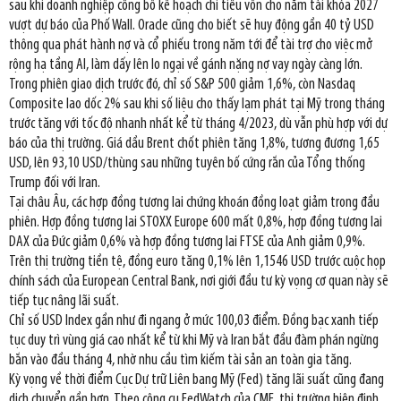
sau khi doanh nghiệp công bố kế hoạch chi tiêu vốn cho năm tài khóa 2027
vượt dự báo của Phố Wall. Oracle cũng cho biết sẽ huy động gần 40 tỷ USD
thông qua phát hành nợ và cổ phiếu trong năm tới để tài trợ cho việc mở
rộng hạ tầng AI, làm dấy lên lo ngại về gánh nặng nợ vay ngày càng lớn.
Trong phiên giao dịch trước đó, chỉ số S&P 500 giảm 1,6%, còn Nasdaq
Composite lao dốc 2% sau khi số liệu cho thấy lạm phát tại Mỹ trong tháng
trước tăng với tốc độ nhanh nhất kể từ tháng 4/2023, dù vẫn phù hợp với dự
báo của thị trường. Giá dầu Brent chốt phiên tăng 1,8%, tương đương 1,65
USD, lên 93,10 USD/thùng sau những tuyên bố cứng rắn của Tổng thống
Trump đối với Iran.
Tại châu Âu, các hợp đồng tương lai chứng khoán đồng loạt giảm trong đầu
phiên. Hợp đồng tương lai STOXX Europe 600 mất 0,8%, hợp đồng tương lai
DAX của Đức giảm 0,6% và hợp đồng tương lai FTSE của Anh giảm 0,9%.
Trên thị trường tiền tệ, đồng euro tăng 0,1% lên 1,1546 USD trước cuộc họp
chính sách của European Central Bank, nơi giới đầu tư kỳ vọng cơ quan này sẽ
tiếp tục nâng lãi suất.
Chỉ số USD Index gần như đi ngang ở mức 100,03 điểm. Đồng bạc xanh tiếp
tục duy trì vùng giá cao nhất kể từ khi Mỹ và Iran bắt đầu đàm phán ngừng
bắn vào đầu tháng 4, nhờ nhu cầu tìm kiếm tài sản an toàn gia tăng.
Kỳ vọng về thời điểm Cục Dự trữ Liên bang Mỹ (Fed) tăng lãi suất cũng đang
dịch chuyển gần hơn. Theo công cụ FedWatch của CME, thị trường hiện định