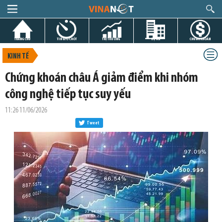
TRANG CHỦ
TIN GIỜ CHÓT
THỊ TRƯỜNG
DỰ ÁN
CHỨNG KHOÁN
KINH TẾ
Chứng khoán châu Á giảm điểm khi nhóm
công nghệ tiếp tục suy yếu
11:26 11/06/2026
Tweet