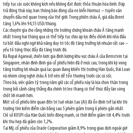
tiếp tục các cuộc không kích nếu không đạt được thỏa thuận hòa bình. Đáp
trả động thái này, Iran thông báo đóng cửa eo biển Hormuz – tuyến vận
chuyển dầu mỏ quan trọng của thế giới. Trong phiên châu Á, giá dầu Brent
tăng 1,6% lên 94,55 USD/thùng.
Các chuyên gia cho rằng những thị trường chứng khoán châu Á tăng mạnh
nhất trong hai tháng qua có thể tiếp tục chịu áp lực điều chỉnh khi nhà đầu
tư bắt đầu nghi ngờ khả năng duy trì tốc độ tăng trưởng lợi nhuận rất cao –
yếu tố từng thúc đẩy đà tăng trước đó.
Bà Rupal Agarwal, chiến lược gia định lượng khu vực châu Á của Bernstein tại
Singapore, nhận định định giá cổ phiếu hiện đã ở mức cao, trong khi kỳ vọng
tăng trưởng lợi nhuận quá lạc quan đang khiến thị trường Hàn Quốc, Đài Loan
và nhóm công nghệ châu Á trở nên dễ tổn thương trước các cú sốc.
Theo bà, việc giảm tỷ trọng nắm giữ các cổ phiếu này là lựa chọn thận trọng
trong bối cảnh căng thẳng địa chính trị leo thang có thể thúc đẩy làn sóng
chốt lời mạnh hơn.
Một số cổ phiếu liên quan đến trí tuệ nhân tạo (AI) đã ổn định trở lại khi thị
trường tìm kiếm điểm cân bằng sau 5 phiên giảm trong 6 phiên gần nhất.
Chỉ số KOSPI của Hàn Quốc biến động mạnh, có thời điểm giảm tới 4,4% trước
khi thu hẹp đà giảm còn 1,2%.
Tại Mỹ, cổ phiếu của Oracle Corporation giảm 8,9% trong giao dịch ngoài giờ