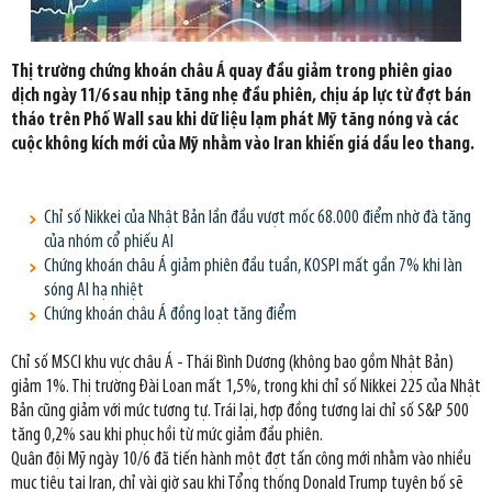
Thị trường chứng khoán châu Á quay đầu giảm trong phiên giao
dịch ngày 11/6 sau nhịp tăng nhẹ đầu phiên, chịu áp lực từ đợt bán
tháo trên Phố Wall sau khi dữ liệu lạm phát Mỹ tăng nóng và các
cuộc không kích mới của Mỹ nhằm vào Iran khiến giá dầu leo thang.
Chỉ số Nikkei của Nhật Bản lần đầu vượt mốc 68.000 điểm nhờ đà tăng
của nhóm cổ phiếu AI
Chứng khoán châu Á giảm phiên đầu tuần, KOSPI mất gần 7% khi làn
sóng AI hạ nhiệt
Chứng khoán châu Á đồng loạt tăng điểm
Chỉ số MSCI khu vực châu Á - Thái Bình Dương (không bao gồm Nhật Bản)
giảm 1%. Thị trường Đài Loan mất 1,5%, trong khi chỉ số Nikkei 225 của Nhật
Bản cũng giảm với mức tương tự. Trái lại, hợp đồng tương lai chỉ số S&P 500
tăng 0,2% sau khi phục hồi từ mức giảm đầu phiên.
Quân đội Mỹ ngày 10/6 đã tiến hành một đợt tấn công mới nhằm vào nhiều
mục tiêu tại Iran, chỉ vài giờ sau khi Tổng thống Donald Trump tuyên bố sẽ