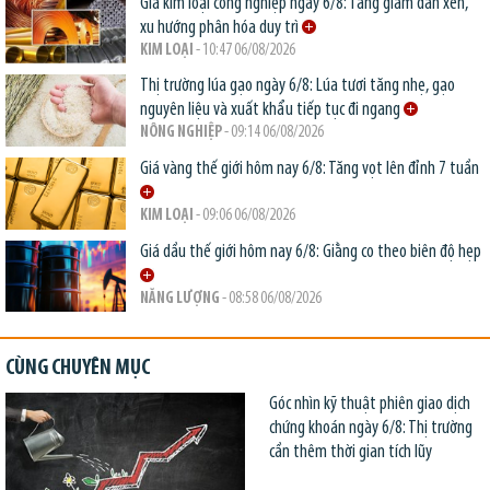
Giá kim loại công nghiệp ngày 6/8: Tăng giảm đan xen,
xu hướng phân hóa duy trì
KIM LOẠI
- 10:47 06/08/2026
Thị trường lúa gạo ngày 6/8: Lúa tươi tăng nhẹ, gạo
nguyên liệu và xuất khẩu tiếp tục đi ngang
NÔNG NGHIỆP
- 09:14 06/08/2026
Giá vàng thế giới hôm nay 6/8: Tăng vọt lên đỉnh 7 tuần
KIM LOẠI
- 09:06 06/08/2026
Giá dầu thế giới hôm nay 6/8: Giằng co theo biên độ hẹp
NĂNG LƯỢNG
- 08:58 06/08/2026
CÙNG CHUYÊN MỤC
Góc nhìn kỹ thuật phiên giao dịch
chứng khoán ngày 6/8: Thị trường
cần thêm thời gian tích lũy