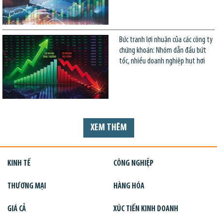
Bức tranh lợi nhuận của các công ty
chứng khoán: Nhóm dẫn đầu bứt
tốc, nhiều doanh nghiệp hụt hơi
XEM THÊM
KINH TẾ
CÔNG NGHIỆP
THƯƠNG MẠI
HÀNG HÓA
GIÁ CẢ
XÚC TIẾN KINH DOANH