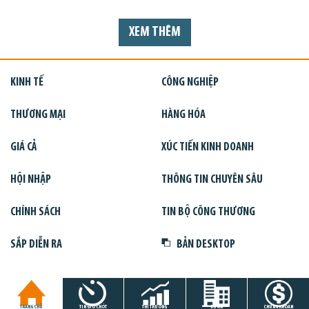
XEM THÊM
KINH TẾ
CÔNG NGHIỆP
THƯƠNG MẠI
HÀNG HÓA
GIÁ CẢ
XÚC TIẾN KINH DOANH
HỘI NHẬP
THÔNG TIN CHUYÊN SÂU
CHÍNH SÁCH
TIN BỘ CÔNG THƯƠNG
SẮP DIỄN RA
BẢN DESKTOP
TRANG CHỦ
TIN GIỜ CHÓT
THỊ TRƯỜNG
DỰ ÁN
CHỨNG KHOÁN