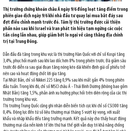
Thị trường chứng khoán châu Á ngày 9/6 đồng loạt tăng điểm trong
phiên giao dịch ngày 9/6 khi nhà đầu tư quay lại mua bắt đáy sau
đợt điều chỉnh mạnh trước đó. Tâm lý thị trường được cải thiện
phần nào sau khi Israel và Iran phát tín hiệu tạm ngừng các cuộc
tấn công lẫn nhau, giúp giảm bớt lo ngại về căng thẳng địa chính
trị tại Trung Đông.
Dẫn đầu đà tăng trong khu vực là thị trường Hàn Quốc với chỉ số Kospi tăng
3,4%, phục hồi mạnh sau khi lao dốc hơn 8% trong phiên trước. Đà giảm sâu
trước đó diễn ra sau giai đoạn tăng nóng kéo dài khiến định giá cổ phiếu trở
nên cao và hoạt động chốt lời gia tăng.
Tại Nhật Bản, chỉ số Nikkei 225 tăng 0,9% sau khi mất gần 4% trong phiên
đầu tuần. Trong khi đó, chỉ số MSCI châu Á - Thái Bình Dương (không bao gồm
Nhật Bản) tăng 1,5%, phản ánh xu hướng phục hồi trên diện rộng của các thị
trường trong khu vực.
Thị trường Trung Quốc cũng ghi nhận diễn biến tích cực khi chỉ số CSI300 tăng
0,4%. Động lực đến từ số liệu thương mại tháng 5 vượt kỳ vọng, với xuất
khẩu và nhập khẩu đều tăng trưởng mạnh. Kết quả này cho thấy hoạt động
thương mại của nền kinh tế lớn thứ hai thế giới vẫn duy trì khả năng chống