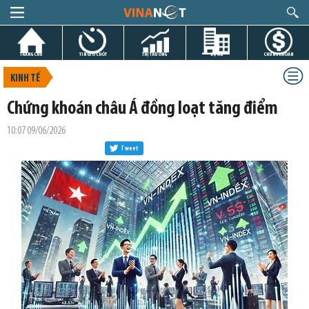
TRANG CHỦ
TIN GIỜ CHÓT
THỊ TRƯỜNG
DỰ ÁN
CHỨNG KHOÁN
KINH TẾ
Chứng khoán châu Á đồng loạt tăng điểm
10:07 09/06/2026
Tweet