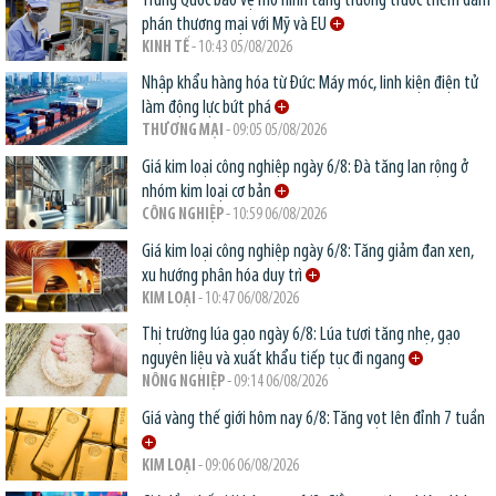
Trung Quốc bảo vệ mô hình tăng trưởng trước thềm đàm
phán thương mại với Mỹ và EU
KINH TẾ
- 10:43 05/08/2026
Nhập khẩu hàng hóa từ Đức: Máy móc, linh kiện điện tử
làm động lực bứt phá
THƯƠNG MẠI
- 09:05 05/08/2026
Giá kim loại công nghiệp ngày 6/8: Đà tăng lan rộng ở
nhóm kim loại cơ bản
CÔNG NGHIỆP
- 10:59 06/08/2026
Giá kim loại công nghiệp ngày 6/8: Tăng giảm đan xen,
xu hướng phân hóa duy trì
KIM LOẠI
- 10:47 06/08/2026
Thị trường lúa gạo ngày 6/8: Lúa tươi tăng nhẹ, gạo
nguyên liệu và xuất khẩu tiếp tục đi ngang
NÔNG NGHIỆP
- 09:14 06/08/2026
Giá vàng thế giới hôm nay 6/8: Tăng vọt lên đỉnh 7 tuần
KIM LOẠI
- 09:06 06/08/2026