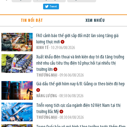
Tweet
TIN NỔI BẬT
XEM NHIỀU
FAO cảnh báo thế giới sắp đối mặt làn sóng tăng giá
lương thực mới
KINH TẾ
- 10:29 06/08/2026
Xuất khẩu điện thoại và linh kiện duy trì đà tăng trưởng
nhờ nhu cầu tiêu thụ điện tử phục hồi tại nhiều thị
trường lớn
THƯƠNG MẠI
- 09:06 06/08/2026
Giá dầu thế giới hôm nay 6/8: Giằng co theo biên độ hẹp
NĂNG LƯỢNG
- 08:58 06/08/2026
Triển vọng tích cực của ngành điện tử Việt Nam tại thị
trường Bắc Mỹ
THƯƠNG MẠI
- 08:30 04/08/2026