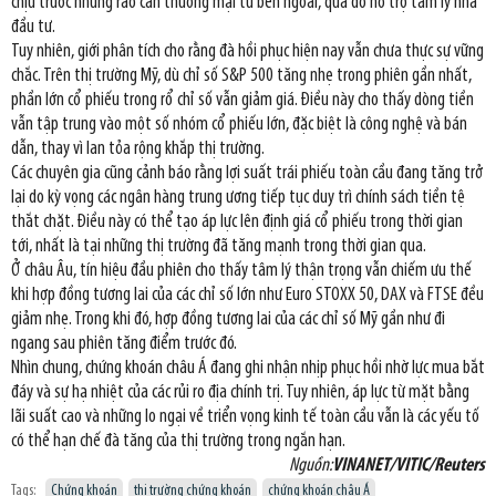
chịu trước những rào cản thương mại từ bên ngoài, qua đó hỗ trợ tâm lý nhà
đầu tư.
Tuy nhiên, giới phân tích cho rằng đà hồi phục hiện nay vẫn chưa thực sự vững
chắc. Trên thị trường Mỹ, dù chỉ số S&P 500 tăng nhẹ trong phiên gần nhất,
phần lớn cổ phiếu trong rổ chỉ số vẫn giảm giá. Điều này cho thấy dòng tiền
vẫn tập trung vào một số nhóm cổ phiếu lớn, đặc biệt là công nghệ và bán
dẫn, thay vì lan tỏa rộng khắp thị trường.
Các chuyên gia cũng cảnh báo rằng lợi suất trái phiếu toàn cầu đang tăng trở
lại do kỳ vọng các ngân hàng trung ương tiếp tục duy trì chính sách tiền tệ
thắt chặt. Điều này có thể tạo áp lực lên định giá cổ phiếu trong thời gian
tới, nhất là tại những thị trường đã tăng mạnh trong thời gian qua.
Ở châu Âu, tín hiệu đầu phiên cho thấy tâm lý thận trọng vẫn chiếm ưu thế
khi hợp đồng tương lai của các chỉ số lớn như Euro STOXX 50, DAX và FTSE đều
giảm nhẹ. Trong khi đó, hợp đồng tương lai của các chỉ số Mỹ gần như đi
ngang sau phiên tăng điểm trước đó.
Nhìn chung, chứng khoán châu Á đang ghi nhận nhịp phục hồi nhờ lực mua bắt
đáy và sự hạ nhiệt của các rủi ro địa chính trị. Tuy nhiên, áp lực từ mặt bằng
lãi suất cao và những lo ngại về triển vọng kinh tế toàn cầu vẫn là các yếu tố
có thể hạn chế đà tăng của thị trường trong ngắn hạn.
Nguồn:
VINANET/VITIC/Reuters
Tags:
Chứng khoán
thị trường chứng khoán
chứng khoán châu Á