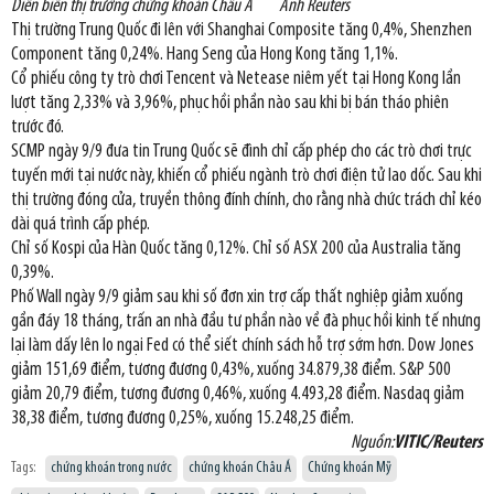
Diễn biến thị trường chứng khoán Châu Á Ảnh Reuters
Thị trường Trung Quốc đi lên với Shanghai Composite tăng 0,4%, Shenzhen
Component tăng 0,24%. Hang Seng của Hong Kong tăng 1,1%.
Cổ phiếu công ty trò chơi Tencent và Netease niêm yết tại Hong Kong lần
lượt tăng 2,33% và 3,96%, phục hồi phần nào sau khi bị bán tháo phiên
trước đó.
SCMP ngày 9/9 đưa tin Trung Quốc sẽ đình chỉ cấp phép cho các trò chơi trực
tuyến mới tại nước này, khiến cổ phiếu ngành trò chơi điện tử lao dốc. Sau khi
thị trường đóng cửa, truyền thông đính chính, cho rằng nhà chức trách chỉ kéo
dài quá trình cấp phép.
Chỉ số Kospi của Hàn Quốc tăng 0,12%. Chỉ số ASX 200 của Australia tăng
0,39%.
Phố Wall ngày 9/9 giảm sau khi số đơn xin trợ cấp thất nghiệp giảm xuống
gần đáy 18 tháng, trấn an nhà đầu tư phần nào về đà phục hồi kinh tế nhưng
lại làm dấy lên lo ngại Fed có thể siết chính sách hỗ trợ sớm hơn. Dow Jones
giảm 151,69 điểm, tương đương 0,43%, xuống 34.879,38 điểm. S&P 500
giảm 20,79 điểm, tương đương 0,46%, xuống 4.493,28 điểm. Nasdaq giảm
38,38 điểm, tương đương 0,25%, xuống 15.248,25 điểm.
Nguồn:
VITIC/Reuters
Tags:
chứng khoán trong nước
chứng khoán Châu Á
Chứng khoán Mỹ