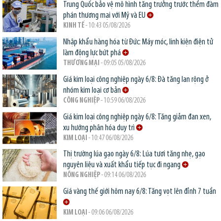
Trung Quốc bảo vệ mô hình tăng trưởng trước thềm đàm
phán thương mại với Mỹ và EU
KINH TẾ
- 10:43 05/08/2026
Nhập khẩu hàng hóa từ Đức: Máy móc, linh kiện điện tử
làm động lực bứt phá
THƯƠNG MẠI
- 09:05 05/08/2026
Giá kim loại công nghiệp ngày 6/8: Đà tăng lan rộng ở
nhóm kim loại cơ bản
CÔNG NGHIỆP
- 10:59 06/08/2026
Giá kim loại công nghiệp ngày 6/8: Tăng giảm đan xen,
xu hướng phân hóa duy trì
KIM LOẠI
- 10:47 06/08/2026
Thị trường lúa gạo ngày 6/8: Lúa tươi tăng nhẹ, gạo
nguyên liệu và xuất khẩu tiếp tục đi ngang
NÔNG NGHIỆP
- 09:14 06/08/2026
Giá vàng thế giới hôm nay 6/8: Tăng vọt lên đỉnh 7 tuần
KIM LOẠI
- 09:06 06/08/2026