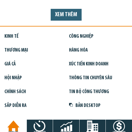
XEM THÊM
KINH TẾ
CÔNG NGHIỆP
THƯƠNG MẠI
HÀNG HÓA
GIÁ CẢ
XÚC TIẾN KINH DOANH
HỘI NHẬP
THÔNG TIN CHUYÊN SÂU
CHÍNH SÁCH
TIN BỘ CÔNG THƯƠNG
SẮP DIỄN RA
BẢN DESKTOP
TRANG CHỦ
TIN GIỜ CHÓT
THỊ TRƯỜNG
DỰ ÁN
CHỨNG KHOÁN