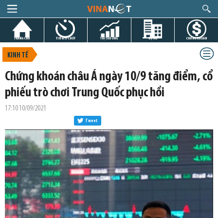
TRANG CHỦ
TIN GIỜ CHÓT
THỊ TRƯỜNG
DỰ ÁN
CHỨNG KHOÁN
KINH TẾ
Chứng khoán châu Á ngày 10/9 tăng điểm, cổ
phiếu trò chơi Trung Quốc phục hồi
17:10 10/09/2021
Tweet