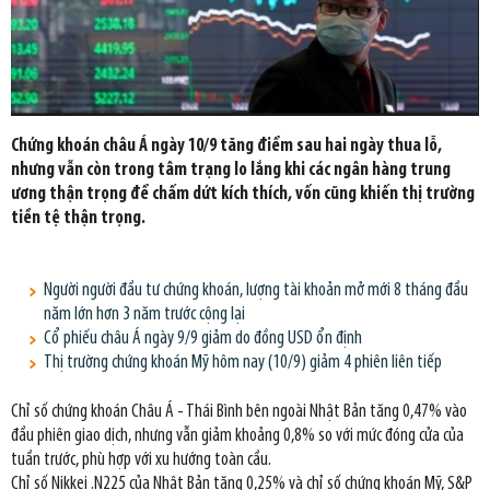
Chứng khoán châu Á ngày 10/9 tăng điểm sau hai ngày thua lỗ,
nhưng vẫn còn trong tâm trạng lo lắng khi các ngân hàng trung
ương thận trọng để chấm dứt kích thích, vốn cũng khiến thị trường
tiền tệ thận trọng.
Người người đầu tư chứng khoán, lượng tài khoản mở mới 8 tháng đầu
năm lớn hơn 3 năm trước cộng lại
Cổ phiếu châu Á ngày 9/9 giảm do đồng USD ổn định
Thị trường chứng khoán Mỹ hôm nay (10/9) giảm 4 phiên liên tiếp
Chỉ số chứng khoán Châu Á - Thái Bình bên ngoài Nhật Bản tăng 0,47% vào
đầu phiên giao dịch, nhưng vẫn giảm khoảng 0,8% so với mức đóng cửa của
tuần trước, phù hợp với xu hướng toàn cầu.
Chỉ số Nikkei .N225 của Nhật Bản tăng 0,25% và chỉ số chứng khoán Mỹ, S&P