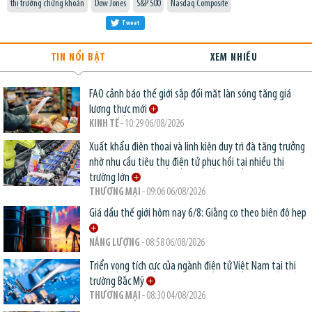
thị trường chứng khoán
Dow Jones
S&P 500
Nasdaq Composite
Tweet
TIN NỔI BẬT
XEM NHIỀU
FAO cảnh báo thế giới sắp đối mặt làn sóng tăng giá
lương thực mới
KINH TẾ
- 10:29 06/08/2026
Xuất khẩu điện thoại và linh kiện duy trì đà tăng trưởng
nhờ nhu cầu tiêu thụ điện tử phục hồi tại nhiều thị
trường lớn
THƯƠNG MẠI
- 09:06 06/08/2026
Giá dầu thế giới hôm nay 6/8: Giằng co theo biên độ hẹp
NĂNG LƯỢNG
- 08:58 06/08/2026
Triển vọng tích cực của ngành điện tử Việt Nam tại thị
trường Bắc Mỹ
THƯƠNG MẠI
- 08:30 04/08/2026