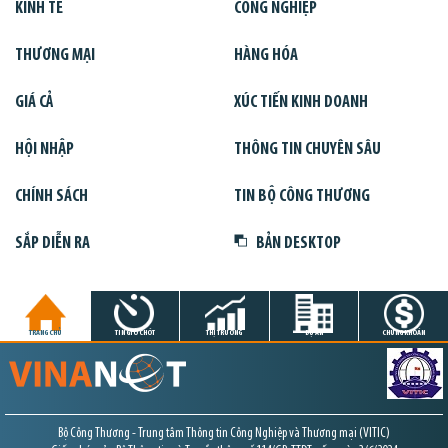
KINH TẾ
CÔNG NGHIỆP
THƯƠNG MẠI
HÀNG HÓA
GIÁ CẢ
XÚC TIẾN KINH DOANH
HỘI NHẬP
THÔNG TIN CHUYÊN SÂU
CHÍNH SÁCH
TIN BỘ CÔNG THƯƠNG
SẮP DIỄN RA
BẢN DESKTOP
TRANG CHỦ
TIN GIỜ CHÓT
THỊ TRƯỜNG
DỰ ÁN
CHỨNG KHOÁN
Bộ Công Thương - Trung tâm Thông tin Công Nghiệp và Thương mại (VITIC)