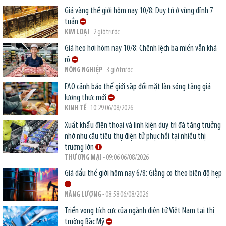
Giá vàng thế giới hôm nay 10/8: Duy trì ở vùng đỉnh 7
tuần
KIM LOẠI
- 2 giờ trước
Giá heo hơi hôm nay 10/8: Chênh lệch ba miền vẫn khá
rõ
NÔNG NGHIỆP
- 3 giờ trước
FAO cảnh báo thế giới sắp đối mặt làn sóng tăng giá
lương thực mới
KINH TẾ
- 10:29 06/08/2026
Xuất khẩu điện thoại và linh kiện duy trì đà tăng trưởng
nhờ nhu cầu tiêu thụ điện tử phục hồi tại nhiều thị
trường lớn
THƯƠNG MẠI
- 09:06 06/08/2026
Giá dầu thế giới hôm nay 6/8: Giằng co theo biên độ hẹp
NĂNG LƯỢNG
- 08:58 06/08/2026
Triển vọng tích cực của ngành điện tử Việt Nam tại thị
trường Bắc Mỹ