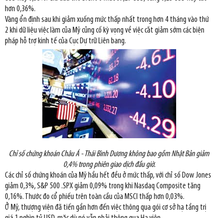
hơn 0,36%.
Vàng ổn định sau khi giảm xuống mức thấp nhất trong hơn 4 tháng vào thứ
2 khi dữ liệu việc làm của Mỹ củng cố kỳ vọng về việc cắt giảm sớm các biện
pháp hỗ trợ kinh tế của Cục Dự trữ Liên bang.
Chỉ số chứng khoán Châu Á - Thái Bình Dương không bao gồm Nhật Bản giảm
0,4% trong phiên giao dịch đầu giờ.
Các chỉ số chứng khoán của Mỹ hầu hết đều ở mức thấp, với chỉ số Dow Jones
giảm 0,3%, S&P 500 .SPX giảm 0,09% trong khi Nasdaq Composite tăng
0,16%. Thước đo cổ phiếu trên toàn cầu của MSCI thấp hơn 0,03%.
Ở Mỹ, thượng viện đã tiến gần hơn đến việc thông qua gói cơ sở hạ tầng trị