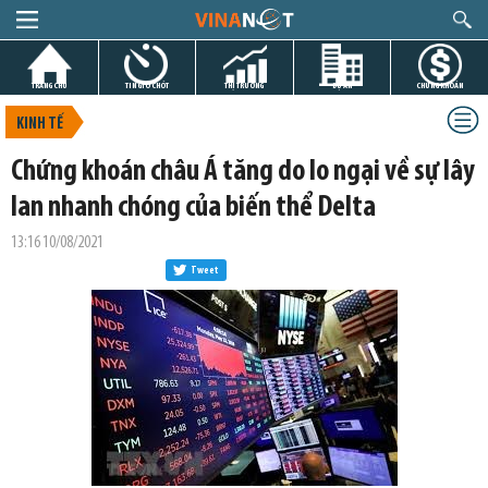
TRANG CHỦ
TIN GIỜ CHÓT
THỊ TRƯỜNG
DỰ ÁN
CHỨNG KHOÁN
KINH TẾ
Chứng khoán châu Á tăng do lo ngại về sự lây
lan nhanh chóng của biến thể Delta
13:16 10/08/2021
Tweet