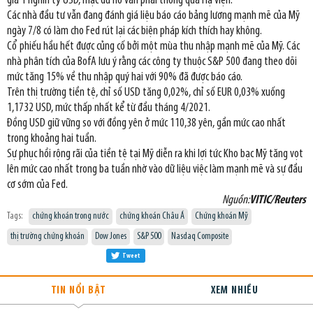
giá 1 nghìn tỷ USD, mặc dù nó vẫn phải thông qua Hạ viện.
Các nhà đầu tư vẫn đang đánh giá liệu báo cáo bảng lương mạnh mẽ của Mỹ
ngày 7/8 có làm cho Fed rút lại các biện pháp kích thích hay không.
Cổ phiếu hầu hết được củng cố bởi một mùa thu nhập mạnh mẽ của Mỹ. Các
nhà phân tích của BofA lưu ý rằng các công ty thuộc S&P 500 đang theo dõi
mức tăng 15% về thu nhập quý hai với 90% đã được báo cáo.
Trên thị trường tiền tệ, chỉ số USD tăng 0,02%, chỉ số EUR 0,03% xuống
1,1732 USD, mức thấp nhất kể từ đầu tháng 4/2021.
Đồng USD giữ vững so với đồng yên ở mức 110,38 yên, gần mức cao nhất
trong khoảng hai tuần.
Sự phục hồi rộng rãi của tiền tệ tại Mỹ diễn ra khi lợi tức Kho bạc Mỹ tăng vọt
lên mức cao nhất trong ba tuần nhờ vào dữ liệu việc làm mạnh mẽ và sự đầu
cơ sớm của Fed.
Nguồn:
VITIC/Reuters
Tags:
chứng khoán trong nước
chứng khoán Châu Á
Chứng khoán Mỹ
thị trường chứng khoán
Dow Jones
S&P 500
Nasdaq Composite
Tweet
TIN NỔI BẬT
XEM NHIỀU