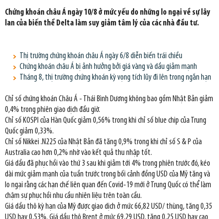
Chứng khoán châu Á ngày 10/8 ở mức yếu do những lo ngại về sự lây
lan của biến thể Delta làm suy giảm tâm lý của các nhà đầu tư.
Thị trường chứng khoán châu Á ngày 6/8 diễn biến trái chiều
Chứng khoán châu Á bị ảnh hưởng bởi giá vàng và dầu giảm mạnh
Tháng 8, thị trường chứng khoán kỳ vọng tích lũy đi lên trong ngắn hạn
Chỉ số chứng khoán Châu Á - Thái Bình Dương không bao gồm Nhật Bản giảm
0,4% trong phiên giao dịch đầu giờ.
Chỉ số KOSPI của Hàn Quốc giảm 0,56% trong khi chỉ số blue chip của Trung
Quốc giảm 0,33%.
Chỉ số Nikkei .N225 của Nhật Bản đã tăng 0,9% trong khi chỉ số S & P của
Australia cao hơn 0,2% nhờ vào kết quả thu nhập tốt.
Giá dầu đã phục hồi vào thứ 3 sau khi giảm tới 4% trong phiên trước đó, kéo
dài mức giảm mạnh của tuần trước trong bối cảnh đồng USD của Mỹ tăng và
lo ngại rằng các hạn chế liên quan đến Covid-19 mới ở Trung Quốc có thể làm
chậm sự phục hồi nhu cầu nhiên liệu trên toàn cầu.
Giá dầu thô kỳ hạn của Mỹ được giao dịch ở mức 66,82 USD/ thùng, tăng 0,35
USD hay 0,53%. Giá dầu thô Brent ở mức 69,29 USD, tăng 0,25 USD hay cao