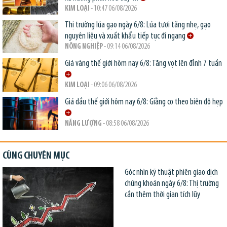
KIM LOẠI
- 10:47 06/08/2026
Thị trường lúa gạo ngày 6/8: Lúa tươi tăng nhẹ, gạo
nguyên liệu và xuất khẩu tiếp tục đi ngang
NÔNG NGHIỆP
- 09:14 06/08/2026
Giá vàng thế giới hôm nay 6/8: Tăng vọt lên đỉnh 7 tuần
KIM LOẠI
- 09:06 06/08/2026
Giá dầu thế giới hôm nay 6/8: Giằng co theo biên độ hẹp
NĂNG LƯỢNG
- 08:58 06/08/2026
CÙNG CHUYÊN MỤC
Góc nhìn kỹ thuật phiên giao dịch
chứng khoán ngày 6/8: Thị trường
cần thêm thời gian tích lũy