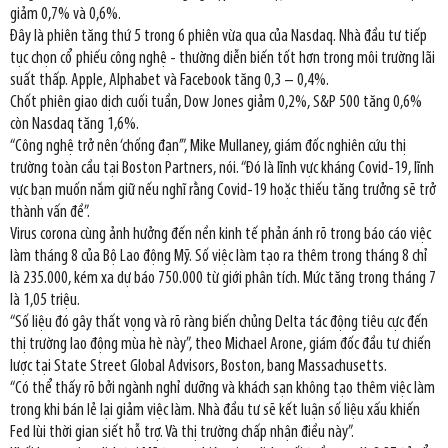
giảm 0,7% và 0,6%.
Đây là phiên tăng thứ 5 trong 6 phiên vừa qua của Nasdaq. Nhà đầu tư tiếp
tục chọn cổ phiếu công nghệ - thường diễn biến tốt hơn trong môi trường lãi
suất thấp. Apple, Alphabet và Facebook tăng 0,3 – 0,4%.
Chốt phiên giao dịch cuối tuần, Dow Jones giảm 0,2%, S&P 500 tăng 0,6%
còn Nasdaq tăng 1,6%.
“Công nghệ trở nên ‘chống đạn’”, Mike Mullaney, giám đốc nghiên cứu thị
trường toàn cầu tại Boston Partners, nói. “Đó là lĩnh vực kháng Covid-19, lĩnh
vực bạn muốn nắm giữ nếu nghĩ rằng Covid-19 hoặc thiếu tăng trưởng sẽ trở
thành vấn đề”.
Virus corona cùng ảnh hưởng đến nền kinh tế phản ánh rõ trong báo cáo việc
làm tháng 8 của Bộ Lao động Mỹ. Số việc làm tạo ra thêm trong tháng 8 chỉ
là 235.000, kém xa dự báo 750.000 từ giới phân tích. Mức tăng trong tháng 7
là 1,05 triệu.
“Số liệu đó gây thất vọng và rõ ràng biến chủng Delta tác động tiêu cực đến
thị trường lao động mùa hè này”, theo Michael Arone, giám đốc đầu tư chiến
lược tại State Street Global Advisors, Boston, bang Massachusetts.
“Có thể thấy rõ bởi ngành nghỉ dưỡng và khách sạn không tạo thêm việc làm
trong khi bán lẻ lại giảm việc làm. Nhà đầu tư sẽ kết luận số liệu xấu khiến
Fed lùi thời gian siết hỗ trợ. Và thị trường chấp nhận điều này”.