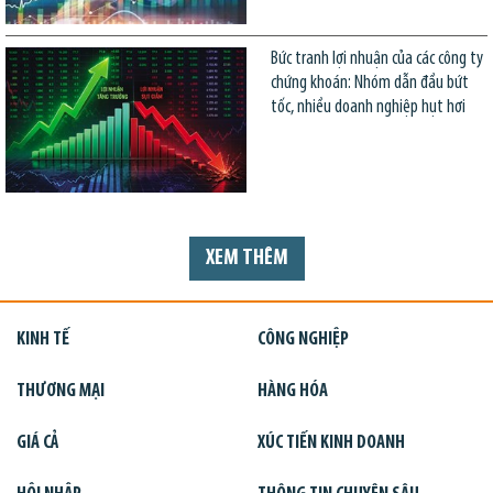
Bức tranh lợi nhuận của các công ty
chứng khoán: Nhóm dẫn đầu bứt
tốc, nhiều doanh nghiệp hụt hơi
XEM THÊM
KINH TẾ
CÔNG NGHIỆP
THƯƠNG MẠI
HÀNG HÓA
GIÁ CẢ
XÚC TIẾN KINH DOANH