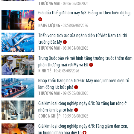
THƯƠNG MẠI
- 09:06 06/08/2026
Giá dầu thế giới hôm nay 6/8: Giằng co theo biên độ hẹp
NĂNG LƯỢNG
- 08:58 06/08/2026
Triển vọng tích cực của ngành điện tử Việt Nam tại thị
trường Bắc Mỹ
THƯƠNG MẠI
- 08:30 04/08/2026
Trung Quốc bảo vệ mô hình tăng trưởng trước thềm đàm
phán thương mại với Mỹ và EU
KINH TẾ
- 10:43 05/08/2026
Nhập khẩu hàng hóa từ Đức: Máy móc, linh kiện điện tử
làm động lực bứt phá
THƯƠNG MẠI
- 09:05 05/08/2026
Giá kim loại công nghiệp ngày 6/8: Đà tăng lan rộng ở
nhóm kim loại cơ bản
CÔNG NGHIỆP
- 10:59 06/08/2026
Giá kim loại công nghiệp ngày 6/8: Tăng giảm đan xen,
xu hướng phân hóa duy trì