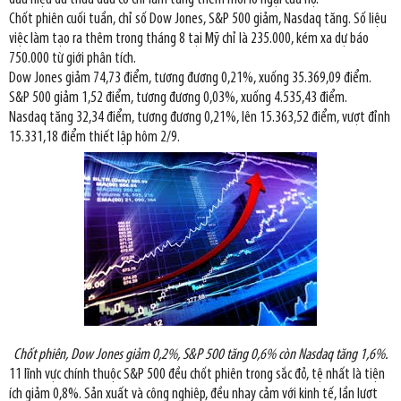
Chốt phiên cuối tuần, chỉ số Dow Jones, S&P 500 giảm, Nasdaq tăng. Số liệu
việc làm tạo ra thêm trong tháng 8 tại Mỹ chỉ là 235.000, kém xa dự báo
750.000 từ giới phân tích.
Dow Jones giảm 74,73 điểm, tương đương 0,21%, xuống 35.369,09 điểm.
S&P 500 giảm 1,52 điểm, tương đương 0,03%, xuống 4.535,43 điểm.
Nasdaq tăng 32,34 điểm, tương đương 0,21%, lên 15.363,52 điểm, vượt đỉnh
15.331,18 điểm thiết lập hôm 2/9.
Chốt phiên, Dow Jones giảm 0,2%, S&P 500 tăng 0,6% còn Nasdaq tăng 1,6%.
11 lĩnh vực chính thuộc S&P 500 đều chốt phiên trong sắc đỏ, tệ nhất là tiện
ích giảm 0,8%. Sản xuất và công nghiệp, đều nhạy cảm với kinh tế, lần lượt