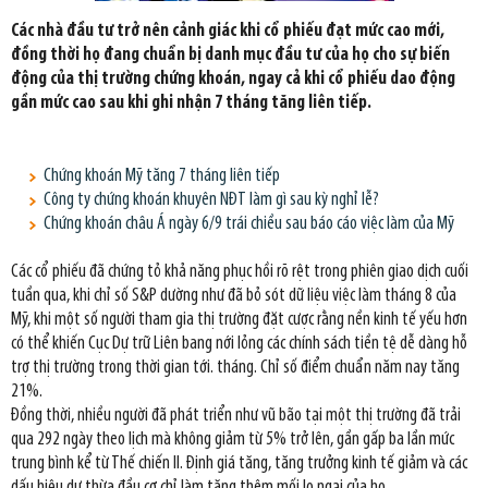
Các nhà đầu tư trở nên cảnh giác khi cổ phiếu đạt mức cao mới,
đồng thời họ đang chuẩn bị danh mục đầu tư của họ cho sự biến
động của thị trường chứng khoán, ngay cả khi cổ phiếu dao động
gần mức cao sau khi ghi nhận 7 tháng tăng liên tiếp.
Chứng khoán Mỹ tăng 7 tháng liên tiếp
Công ty chứng khoán khuyên NĐT làm gì sau kỳ nghỉ lễ?
Chứng khoán châu Á ngày 6/9 trái chiều sau báo cáo việc làm của Mỹ
Các cổ phiếu đã chứng tỏ khả năng phục hồi rõ rệt trong phiên giao dịch cuối
tuần qua, khi chỉ số S&P dường như đã bỏ sót dữ liệu việc làm tháng 8 của
Mỹ, khi một số người tham gia thị trường đặt cược rằng nền kinh tế yếu hơn
có thể khiến Cục Dự trữ Liên bang nới lỏng các chính sách tiền tệ dễ dàng hỗ
trợ thị trường trong thời gian tới. tháng. Chỉ số điểm chuẩn năm nay tăng
21%.
Đồng thời, nhiều người đã phát triển như vũ bão tại một thị trường đã trải
qua 292 ngày theo lịch mà không giảm từ 5% trở lên, gần gấp ba lần mức
trung bình kể từ Thế chiến II. Định giá tăng, tăng trưởng kinh tế giảm và các
dấu hiệu dư thừa đầu cơ chỉ làm tăng thêm mối lo ngại của họ.