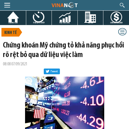
TRANG CHỦ
TIN GIỜ CHÓT
THỊ TRƯỜNG
DỰ ÁN
CHỨNG KHOÁN
KINH TẾ
Chứng khoán Mỹ chứng tỏ khả năng phục hồi
rõ rệt bỏ qua dữ liệu việc làm
08:08 07/09/2021
Tweet