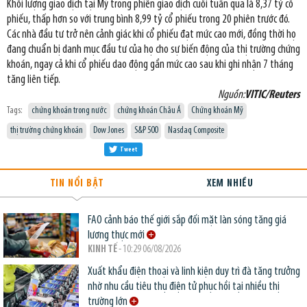
Khối lượng giao dịch tại Mỹ trong phiên giao dịch cuối tuần qua là 8,37 tỷ cổ
phiếu, thấp hơn so với trung bình 8,99 tỷ cổ phiếu trong 20 phiên trước đó.
Các nhà đầu tư trở nên cảnh giác khi cổ phiếu đạt mức cao mới, đồng thời họ
đang chuẩn bị danh mục đầu tư của họ cho sự biến động của thị trường chứng
khoán, ngay cả khi cổ phiếu dao động gần mức cao sau khi ghi nhận 7 tháng
tăng liên tiếp.
Nguồn:
VITIC/Reuters
Tags:
chứng khoán trong nước
chứng khoán Châu Á
Chứng khoán Mỹ
thị trường chứng khoán
Dow Jones
S&P 500
Nasdaq Composite
Tweet
TIN NỔI BẬT
XEM NHIỀU
FAO cảnh báo thế giới sắp đối mặt làn sóng tăng giá
lương thực mới
KINH TẾ
- 10:29 06/08/2026
Xuất khẩu điện thoại và linh kiện duy trì đà tăng trưởng
nhờ nhu cầu tiêu thụ điện tử phục hồi tại nhiều thị
trường lớn