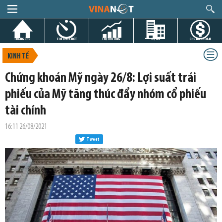
TRANG CHỦ
TIN GIỜ CHÓT
THỊ TRƯỜNG
DỰ ÁN
CHỨNG KHOÁN
KINH TẾ
Chứng khoán Mỹ ngày 26/8: Lợi suất trái
phiếu của Mỹ tăng thúc đẩy nhóm cổ phiếu
tài chính
16:11 26/08/2021
Tweet