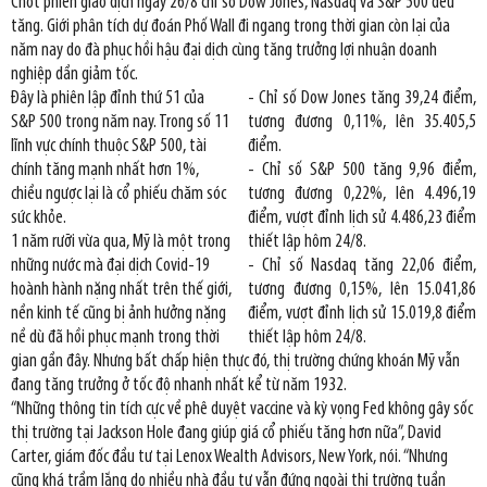
Chốt phiên giao dịch ngày 26/8 chỉ số Dow Jones, Nasdaq và S&P 500 đều
tăng. Giới phân tích dự đoán Phố Wall đi ngang trong thời gian còn lại của
năm nay do đà phục hồi hậu đại dịch cùng tăng trưởng lợi nhuận doanh
nghiệp dần giảm tốc.
Đây là phiên lập đỉnh thứ 51 của
- Chỉ số Dow Jones tăng 39,24 điểm,
S&P 500 trong năm nay. Trong số 11
tương đương 0,11%, lên 35.405,5
lĩnh vực chính thuộc S&P 500, tài
điểm.
chính tăng mạnh nhất hơn 1%,
- Chỉ số S&P 500 tăng 9,96 điểm,
chiều ngược lại là cổ phiếu chăm sóc
tương đương 0,22%, lên 4.496,19
sức khỏe.
điểm, vượt đỉnh lịch sử 4.486,23 điểm
1 năm rưỡi vừa qua, Mỹ là một trong
thiết lập hôm 24/8.
những nước mà đại dịch Covid-19
- Chỉ số Nasdaq tăng 22,06 điểm,
hoành hành nặng nhất trên thế giới,
tương đương 0,15%, lên 15.041,86
nền kinh tế cũng bị ảnh hưởng nặng
điểm, vượt đỉnh lịch sử 15.019,8 điểm
nề dù đã hồi phục mạnh trong thời
thiết lập hôm 24/8.
gian gần đây. Nhưng bất chấp hiện thực đó, thị trường chứng khoán Mỹ vẫn
đang tăng trưởng ở tốc độ nhanh nhất kể từ năm 1932.
“Những thông tin tích cực về phê duyệt vaccine và kỳ vọng Fed không gây sốc
thị trường tại Jackson Hole đang giúp giá cổ phiếu tăng hơn nữa”, David
Carter, giám đốc đầu tư tại Lenox Wealth Advisors, New York, nói. “Nhưng
cũng khá trầm lắng do nhiều nhà đầu tư vẫn đứng ngoài thị trường tuần