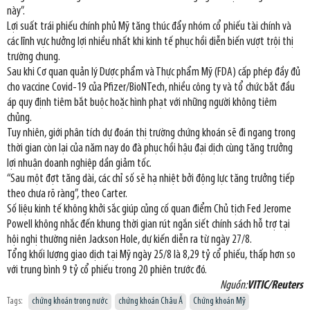
này”.
Lợi suất trái phiếu chính phủ Mỹ tăng thúc đẩy nhóm cổ phiếu tài chính và
các lĩnh vực hưởng lợi nhiều nhất khi kinh tế phục hồi diễn biến vượt trội thị
trường chung.
Sau khi Cơ quan quản lý Dược phẩm và Thực phẩm Mỹ (FDA) cấp phép đầy đủ
cho vaccine Covid-19 của Pfizer/BioNTech, nhiều công ty và tổ chức bắt đầu
áp quy định tiêm bắt buộc hoặc hình phạt với những người không tiêm
chủng.
Tuy nhiên, giới phân tích dự đoán thị trường chứng khoán sẽ đi ngang trong
thời gian còn lại của năm nay do đà phục hồi hậu đại dịch cùng tăng trưởng
lợi nhuận doanh nghiệp dần giảm tốc.
“Sau một đợt tăng dài, các chỉ số sẽ hạ nhiệt bởi động lực tăng trưởng tiếp
theo chưa rõ ràng”, theo Carter.
Số liệu kinh tế không khởi sắc giúp củng cố quan điểm Chủ tịch Fed Jerome
Powell không nhắc đến khung thời gian rút ngắn siết chính sách hỗ trợ tại
hội nghị thường niên Jackson Hole, dự kiến diễn ra từ ngày 27/8.
Tổng khối lượng giao dịch tại Mỹ ngày 25/8 là 8,29 tỷ cổ phiếu, thấp hơn so
với trung bình 9 tỷ cổ phiếu trong 20 phiên trước đó.
Nguồn:
VITIC/Reuters
Tags:
chứng khoán trong nước
chứng khoán Châu Á
Chứng khoán Mỹ