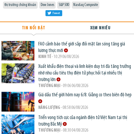
thị trường chứng khoán
Dow Jones
S&P 500
Nasdaq Composite
Tweet
TIN NỔI BẬT
XEM NHIỀU
FAO cảnh báo thế giới sắp đối mặt làn sóng tăng giá
lương thực mới
KINH TẾ
- 10:29 06/08/2026
Xuất khẩu điện thoại và linh kiện duy trì đà tăng trưởng
nhờ nhu cầu tiêu thụ điện tử phục hồi tại nhiều thị
trường lớn
THƯƠNG MẠI
- 09:06 06/08/2026
Giá dầu thế giới hôm nay 6/8: Giằng co theo biên độ hẹp
NĂNG LƯỢNG
- 08:58 06/08/2026
Triển vọng tích cực của ngành điện tử Việt Nam tại thị
trường Bắc Mỹ
THƯƠNG MẠI
- 08:30 04/08/2026