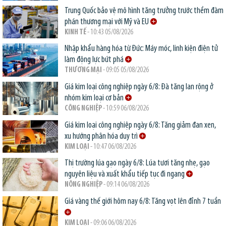
Trung Quốc bảo vệ mô hình tăng trưởng trước thềm đàm
phán thương mại với Mỹ và EU
KINH TẾ
- 10:43 05/08/2026
Nhập khẩu hàng hóa từ Đức: Máy móc, linh kiện điện tử
làm động lực bứt phá
THƯƠNG MẠI
- 09:05 05/08/2026
Giá kim loại công nghiệp ngày 6/8: Đà tăng lan rộng ở
nhóm kim loại cơ bản
CÔNG NGHIỆP
- 10:59 06/08/2026
Giá kim loại công nghiệp ngày 6/8: Tăng giảm đan xen,
xu hướng phân hóa duy trì
KIM LOẠI
- 10:47 06/08/2026
Thị trường lúa gạo ngày 6/8: Lúa tươi tăng nhẹ, gạo
nguyên liệu và xuất khẩu tiếp tục đi ngang
NÔNG NGHIỆP
- 09:14 06/08/2026
Giá vàng thế giới hôm nay 6/8: Tăng vọt lên đỉnh 7 tuần
KIM LOẠI
- 09:06 06/08/2026