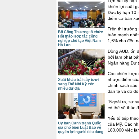
Lợn nái kỳ hạn 
khiến lợi suất 
Đức kỳ hạn 10 
điểm cơ bản xu
Trên thị trường
Bộ Công Thương tổ chức
tuần mạnh nhất 
Hội thảo Hợp tác công
1,6% cho đến n
nghiệp chế tạo Việt Nam -
Hà Lan
Đồng AUD, ổn đ
bởi lạm phát bấ
Ngân hàng Dự t
Các chiến lược 
nhược điểm của 
Xuất khẩu trái cây tươi
sang Thổ Nhĩ Kỳ còn
chính sách sâu 
nhiều dư địa
dân tệ và do đó
"Ngoài ra, sự s
có thể sẽ thúc 
Yếu tố tiếp theo
Ủy ban Cạnh tranh Quốc
của Mỹ. Các nh
gia phổ biến Luật Bảo vệ
180.000 việc là
quyền lợi người tiêu dùng