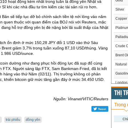
Gold
ệ G10 hoạt động kém nhất trong tuần là đồng yên Nhật và
 Sĩ khi các nhà đầu tư tìm kiếm các tài sản rủi ro hơn.
Silver
Bản sẽ tiếp tục dỡ bỏ chính sách tiền tệ nới lỏng vào năm
Copper
tin quen thuộc với quan điểm của BOJ nói với Reuters, mặc
 đang hỗ trợ đồng yên bị đè nặng bởi lãi suất thấp của Nhật
Platinu
Palladi
dịch ổn định ở mức 150,28 JPY đổi 1 USD vào thứ Sáu
Crude O
ô Brent giảm 3,7% trong tuần xuống 87,10 USD/thùng. Vàng
 1.986 USD/ounce.
Brent Oi
itcoin dường như đang phục hồi động lực đã sụp đổ cùng
Natural
ch FTX. Người sáng lập FTX, Sam Bankman-Fried, đã bị kết
Gasoli
ch hàng vào thứ Năm (02/11). Thị trường không có phản
c, khiến bitcoin giữ mức tăng gần đây ở mức 34.450 USD.
London 
US Whe
THỊ 
Nguồn: Vinanet/VITIC/Reuters
US Cor
Trong
Tweet
US Soy
US Coff
Chỉ
u
trái phiếu
đồng yên