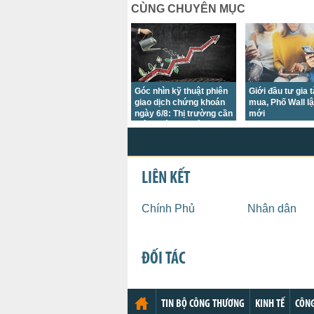
CÙNG CHUYÊN MỤC
Góc nhìn kỹ thuật phiên
Giới đầu tư gia 
giao dịch chứng khoán
mua, Phố Wall lậ
ngày 6/8: Thị trường cần
mới
thêm thời gian tích lũy
LIÊN KẾT
Chính Phủ
Nhân dân
ĐỐI TÁC
TIN BỘ CÔNG THƯƠNG
KINH TẾ
CÔNG