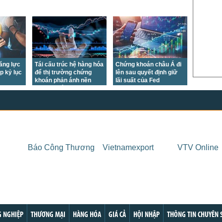
US Sug
US Cott
London
US Coc
Rough 
tăng lực
Tái cấu trúc hệ hàng hóa
Chứng khoán châu Á đi
p kỷ lục
để thị trường chứng
lên sau quyết định giữ
khoán phản ánh nền
lãi suất của Fed
Nguồn Fi
kinh tế mới
Báo Công Thương
Vietnamexport
VTV Online
 NGHIỆP
THƯƠNG MẠI
HÀNG HÓA
GIÁ CẢ
HỘI NHẬP
THÔNG TIN CHUYÊN 