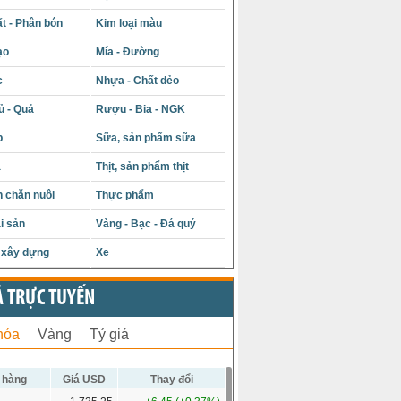
t - Phân bón
Kim loại màu
ạo
Mía - Đường
c
Nhựa - Chất dẻo
ủ - Quả
Rượu - Bia - NGK
p
Sữa, sản phẩm sữa
á
Thịt, sản phẩm thịt
 chăn nuôi
Thực phẩm
i sản
Vàng - Bạc - Đá quý
u xây dựng
Xe
Ả TRỰC TUYẾN
hóa
Vàng
Tỷ giá
 hàng
Giá USD
Thay đổi