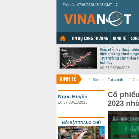
Thứ sáu, 07/08/2026 15:23 GMT + 7
TIN BỘ CÔNG THƯƠNG
KINH TẾ
CÔNG
Góc nhìn kỹ thuật phiê
dịch chứng khoán ngà
Thị trường cần thêm t
tích lũy
09:26 06/08/2026
KINH TẾ
Kinh tế - Tài chính
Ch
Cổ phiếu
Ngọc Huyền
2023 nhờ
16:57 03/11/2023
NỔI BẬT TRANG CHỦ