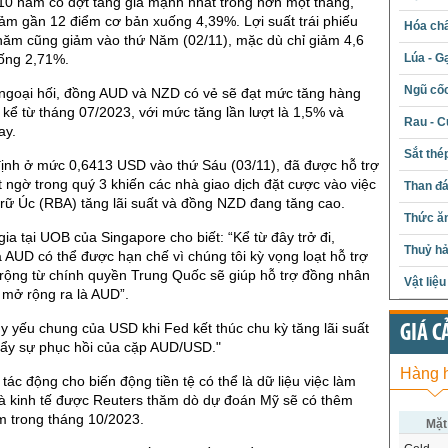
10 năm có đợt tăng giá mạnh nhất trong hơn một tháng,
giảm gần 12 điểm cơ bản xuống 4,39%. Lợi suất trái phiếu
Hóa chấ
năm cũng giảm vào thứ Năm (02/11), mặc dù chỉ giảm 4,6
ống 2,71%.
Lúa - G
Ngũ cố
 ngoại hối, đồng AUD và NZD có vẻ sẽ đạt mức tăng hàng
kể từ tháng 07/2023, với mức tăng lần lượt là 1,5% và
Rau - C
ay.
Sắt thé
ịnh ở mức 0,6413 USD vào thứ Sáu (03/11), đã được hỗ trợ
t ngờ trong quý 3 khiến các nhà giao dịch đặt cược vào việc
Than đ
rữ Úc (RBA) tăng lãi suất và đồng NZD đang tăng cao.
Thức ăn
gia tại UOB của Singapore cho biết: “Kể từ đây trở đi,
Thuỷ hả
AUD có thể được hạn chế vì chúng tôi kỳ vọng loạt hỗ trợ
rộng từ chính quyền Trung Quốc sẽ giúp hỗ trợ đồng nhân
Vật liệ
 mở rộng ra là AUD”.
uy yếu chung của USD khi Fed kết thúc chu kỳ tăng lãi suất
GIÁ C
đẩy sự phục hồi của cặp AUD/USD."
Hàng 
 tác động cho biến động tiền tệ có thể là dữ liệu việc làm
à kinh tế được Reuters thăm dò dự đoán Mỹ sẽ có thêm
m trong tháng 10/2023.
Mặt