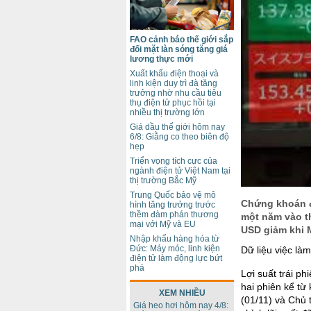
FAO cảnh báo thế giới sắp
đối mặt làn sóng tăng giá
lương thực mới
Xuất khẩu điện thoại và
linh kiện duy trì đà tăng
trưởng nhờ nhu cầu tiêu
thụ điện tử phục hồi tại
nhiều thị trường lớn
Giá dầu thế giới hôm nay
6/8: Giằng co theo biên độ
hẹp
Triển vọng tích cực của
ngành điện tử Việt Nam tại
thị trường Bắc Mỹ
Trung Quốc bảo vệ mô
Chứng khoán đ
hình tăng trưởng trước
thềm đàm phán thương
một năm vào th
mại với Mỹ và EU
USD giảm khi M
Nhập khẩu hàng hóa từ
Đức: Máy móc, linh kiện
Dữ liệu việc là
điện tử làm động lực bứt
phá
Lợi suất trái p
hai phiên kể từ
XEM NHIỀU
(01/11) và Chủ t
Giá heo hơi hôm nay 4/8: