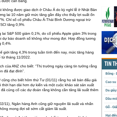
đã được cân bằng.
t không được giao dịch ở Châu Á do kỳ nghỉ lễ ở Nhật Bản
ng lai 10 năm giữ mức tăng gần đây cho thấy lợi suất ổn
7%. Chỉ số cổ phiếu Châu Á-Thái Bình Dương ngoại trừ
SCI tăng 0,9%.
 lai S&P 500 giảm 0,1%, do cổ phiếu Apple giảm 3% trong
khi dự báo doanh số không như mong đợi. Hợp đồng tương
g 0,4%.
 giới tăng 4,3% trong tuần tính đến nay, mức tăng hàng
ể từ tháng 11/2022.
TIN T
ch của ANZ cho biết: “Thị trường ngày càng tin tưởng rằng
ện đã đạt đỉnh”.
Bông - 
 cũng cho biết hôm thứ Tư (01/11) rằng họ sẽ bán đấu giá
Cao su
 thời hạn dài hơn dự kiến và một cuộc khảo sát sản xuất
đã củng cố các dự đoán rằng không cần tăng lãi suất thêm
Da giày
Dầu mỏ 
2/11), Ngân hàng Anh cũng giữ nguyên lãi suất và nhấn
Gỗ - Gi
hông mong đợi sẽ sớm cắt giảm lãi suất.
Hạt điề