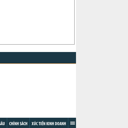
ar #11
14.86
+0.02 (+0.13%)
on #2
79.27
+1.39 (+1.78%)
 Cocoa
1,713.00
0.00 (0%)
oa
2,366.00
+30.00 (+1.28%)
Rice
13.155
+0.040 (+0.30%)
ca.vn
SÂU
CHÍNH SÁCH
XÚC TIẾN KINH DOANH