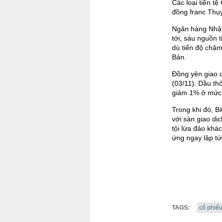
Các loại tiền t
đồng franc Thụy
Ngân hàng Nhật 
tới, sáu nguồn 
dù tiến độ chậm
Bản.
Đồng yên giao 
(03/11). Dầu th
giảm 1% ở mức
Trong khi đó, B
với sàn giao dị
tội lừa đảo khá
ứng ngay lập tứ
TAGS:
cổ phiế