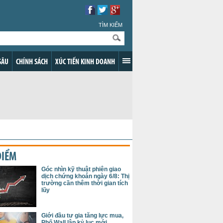
TÌM KIẾM
SÂU
CHÍNH SÁCH
XÚC TIẾN KINH DOANH
ĐIỂM
Góc nhìn kỹ thuật phiên giao
dịch chứng khoán ngày 6/8: Thị
trường cần thêm thời gian tích
lũy
Giới đầu tư gia tăng lực mua,
Phố Wall lập kỷ lục mới