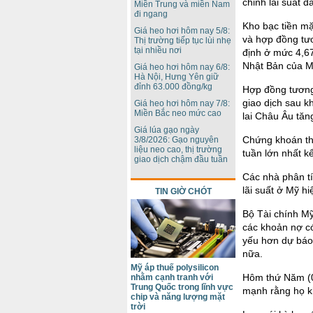
chỉnh lãi suất 
Miền Trung và miền Nam
đi ngang
Kho bạc tiền mặ
Giá heo hơi hôm nay 5/8:
và hợp đồng tươ
Thị trường tiếp tục lùi nhẹ
tại nhiều nơi
định ở mức 4,6
Nhật Bản của M
Giá heo hơi hôm nay 6/8:
Hà Nội, Hưng Yên giữ
đỉnh 63.000 đồng/kg
Hợp đồng tương
giao dịch sau 
Giá heo hơi hôm nay 7/8:
Miền Bắc neo mức cao
lai Châu Âu tăn
Giá lúa gạo ngày
Chứng khoán thế
3/8/2026: Gạo nguyên
liệu neo cao, thị trường
tuần lớn nhất k
giao dịch chậm đầu tuần
Các nhà phân tí
lãi suất ở Mỹ hi
TIN GIỜ CHÓT
Bộ Tài chính Mỹ
các khoản nợ có
yếu hơn dự báo 
nữa.
Mỹ áp thuế polysilicon
Hôm thứ Năm (0
nhằm cạnh tranh với
Trung Quốc trong lĩnh vực
mạnh rằng họ k
chip và năng lượng mặt
trời