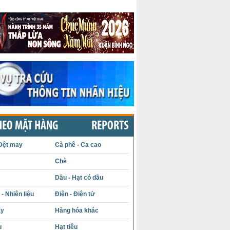
HEO MẶT HÀNG
REPORTS
Dệt may
Cà phê - Ca cao
Chè
Dầu - Hạt có dầu
- Nhiên liệu
Điện - Điện tử
ấy
Hàng hóa khác
u
Hạt tiêu